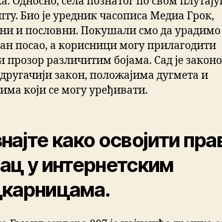
а. Односно, села познатог по свом плутај
ту. Био је уредник часописа Медиа Грок,
ни и пословни. Покушали смо да урадимо 
ан посао, а корисници могу прилагодити
и прозор различитим бојама. Сад је закон
 другачији закон, положајима дугмета и
сима који се могу уређивати.
најте како освојити пра
ац у интернетским
цкарницама.