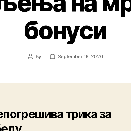
ења на м
бонуси
By
September 18, 2020
епогрешива трика за
еду.