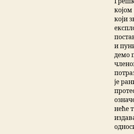
Грешк
којом 
који 
експло
поста
и пун
демо 
членов
потра
је ра
протес
означ
неће т
издав
однос