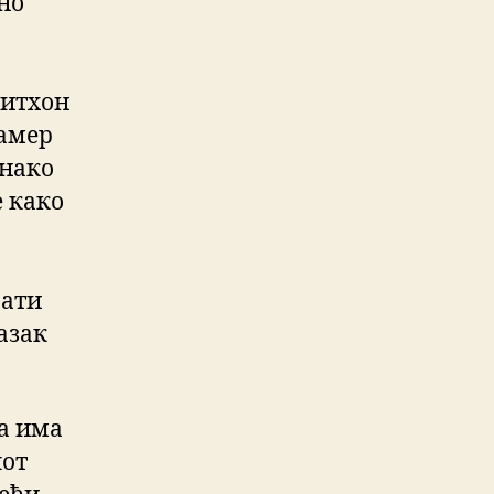
но
Питхон
рамер
онако
 како
рати
лазак
га има
лот