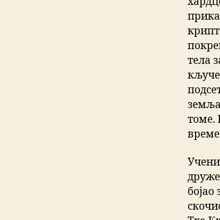
хардц
прика
крипт
покре
тела з
кључе
подсе
земља
томе.
време 
Учени
друже.
бојао
скочи