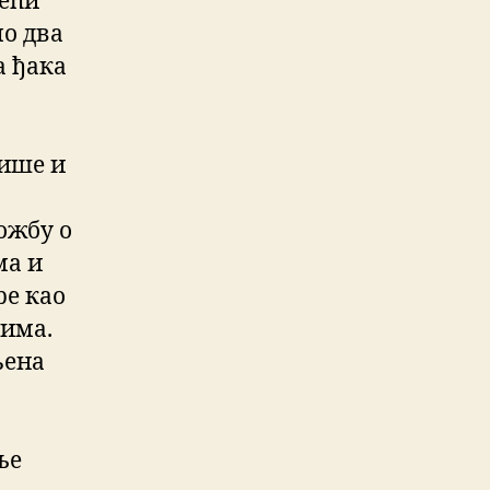
тећи
мо два
а ђака
више и
ожбу о
ма и
ре као
цима.
љена
ње