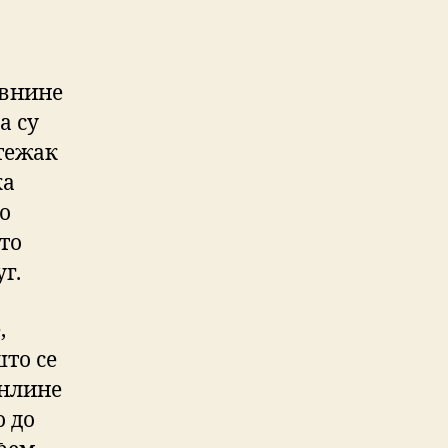
авнине
а су
тежак
ка
о
то
г.
,
што се
онлине
о до