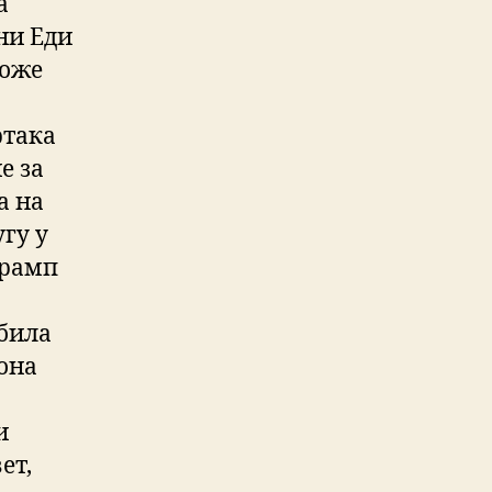
а
тни Еди
може
ртака
е за
а на
угу у
Трамп
 била
 она
и
ет,