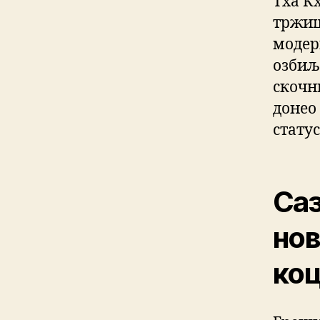
Тха Кх
тржиш
модер
озбиљ
скочн
донео
стату
Саз
нов
ко