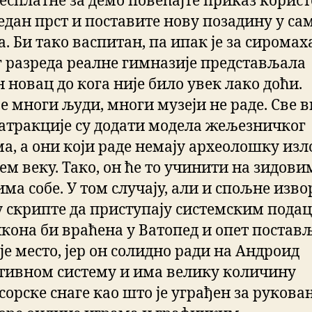
бесплатне за демо повећајте приказ корис
едан прст и поставите нову позадину у са
. Би тако васпитан, па ипак је за сиромах
г разреда реалне гимназије представљала
 новац до кога није било увек лако доћи.
је многи људи, многи музеји не раде. Све 
атракције су додати модела жељезничког
ма, а они који раде немају археолошку изл
ем веку. Тако, он ће то учинити на зидови
ма собе. У том случају, али и спољне изво
у скрипте да приступају системским пода
икона би враћена у Ватопед и опет постав
је место, јер он солидно ради на Андроид
тивном систему и има велику количину
сорске снаге као што је уграђен за рукова