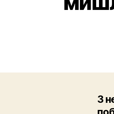
мишљ
3 н
поб