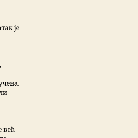
так је
,
учена.
или
е већ