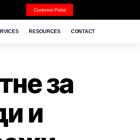
Customer Portal
RVICES
RESOURCES
CONTACT
тне за
ди и