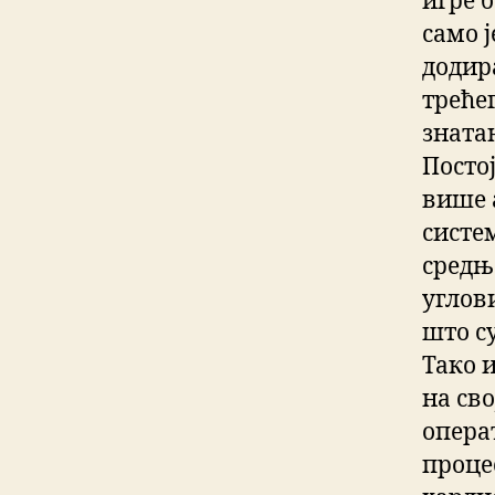
игре 
само ј
додира
треће
знатан
Посто
више 
систе
средњ
углови
што с
Тако 
на сво
опера
проце