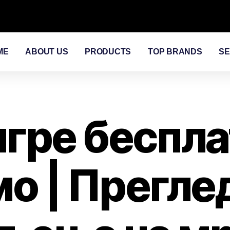
ME
ABOUT US
PRODUCTS
TOP BRANDS
SE
игре беспла
о | Прегле