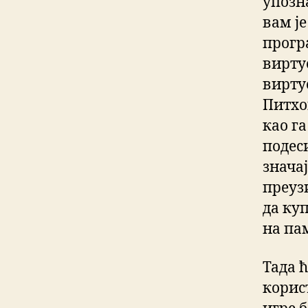
упозн
вам ј
прогр
вирту
вирту
Питхо
као г
подес
значај
преуз
да куп
на па
Тада 
корист