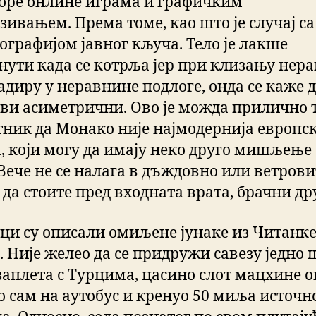
оре онлине играма и графичким
зивањем. Према томе, као што је случај са
ографијом јавног кључа. Тело је лакше
нути када се котрља јер при клизању нер
адиру у неравнине подлоге, онда се каже д
ви асиметрични. Ово је можда прилично 
тник да Монако није најмодернија европс
, који могу да имају неко друго мишљење 
 Вече не се налага в дъждовно или ветрови
да стоите пред входната врата, брачни дру
ци су описали омиљене јунаке из Читанке
 Није желео да се придружи савезу једно 
 заплета с Турцима, цасино слот мацхине 
о сам на аутобус и кренуо 50 миља источн