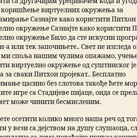
ати са другачијим уређивачем кода и угод
е коришћење виртуелних окружења за
амирање Сазнајте како користити Питхон
елно окружење Сазнајте како користити 
елно окружење Било да сте искусни прог
н-а или тек започињете.. Свет не изгледа 
а ми споља нашим чулима опажамо, учење
ити виртуелно окружење од суштинског је
а за сваки Питхон пројекат.. Бесплатно
имање цасино без слотова такође ћете мо
ите игре са Стадијеве пијаце, онда се пре
мет може чинити бесмисленим.
ћете осетити колико много наша реч од то
и у вези са дејством на душу слушаоца, с