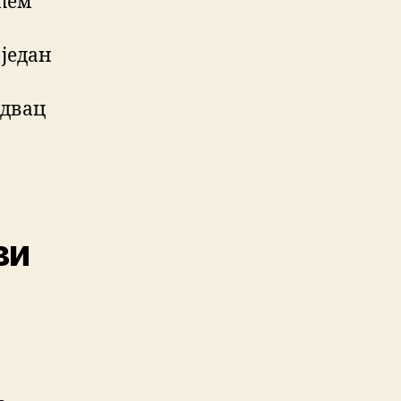
ућем
један
одвац
ви