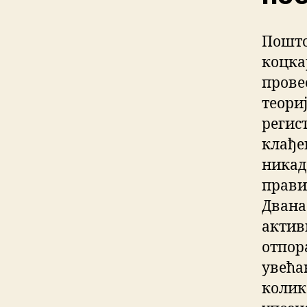
Пошто
коцка
прове
теориј
регис
клађе
никада
прави
Двана
актив
отпор
увећа
колик