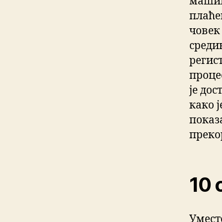
машин
плаће
човек
среди
регис
проце
је до
како 
показа
преко
10 
Умест