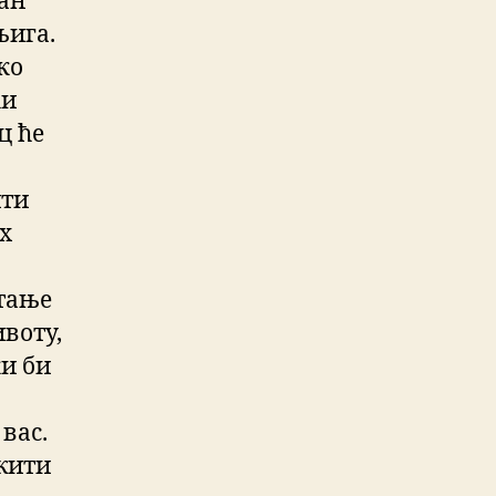
дан
њига.
ко
ћи
ц ће
ити
х
итање
ивоту,
ки би
вас.
ужити