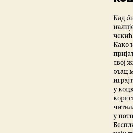
Кад б
налије
чекић
Како 
прија
свој ж
отац 
играј
у коц
корисн
читала
у пот
Беспл