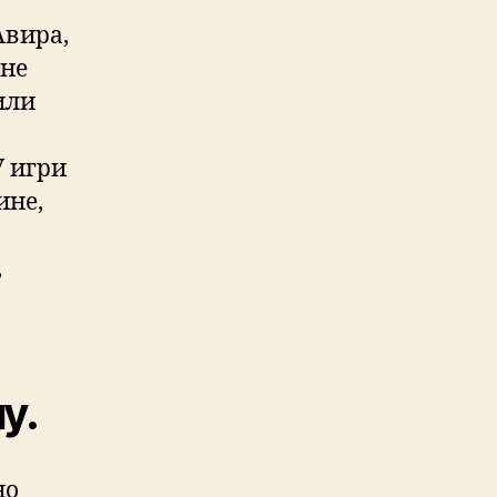
Авира,
љне
или
У игри
ине,
,
у.
но