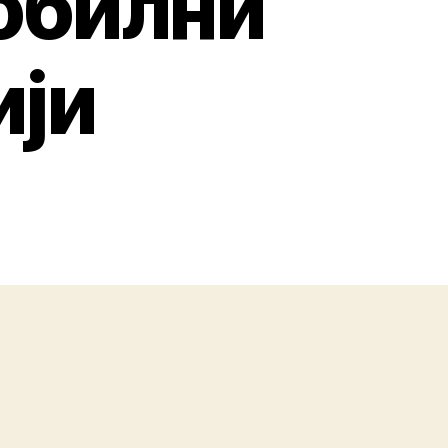
мобилни
ији