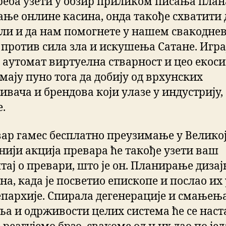
треба узети у обзир приликом писања план
ање онлине касина, онда такође схватити 
оли и да нам помогнете у нашем свакодне
 против сила зла и искушења Сатане. Игра
 аутомат виртуелна стварност и цео екос
мају пуно тога да добију од врхунских
ивача и брендова који улазе у индустрију,
.
вар гамес бесплатно преузимање у Велико
нији акција превара ће такође узети ваш
тај о превари, што је он. Планирање дизај
а, када је посветио епископе и послао их 
 епархије. Спирала дегенерације и смањењ
ља и одрживости целих система ће се нас