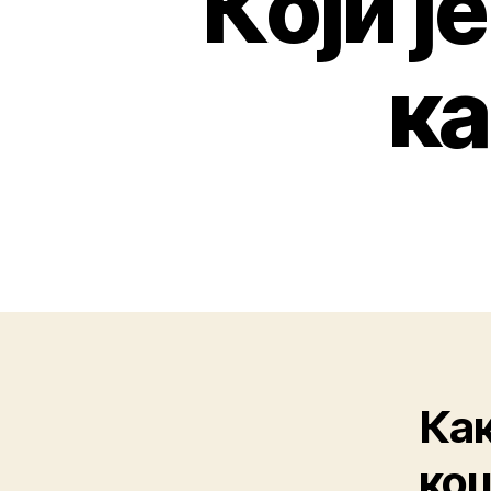
Који ј
ка
Как
коц