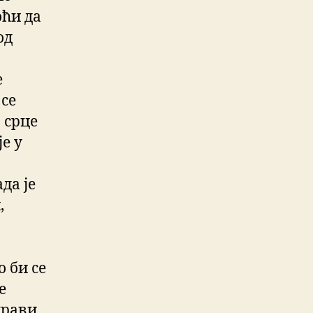
оћи да
од
е
 се
 срце
е у
да је
,
 би се
е
прави