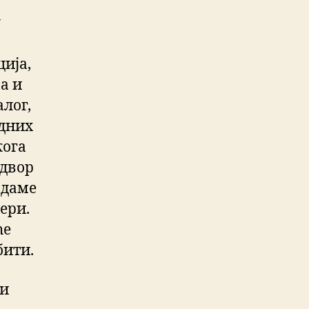
у
ција,
а и
лог,
адних
кога
адвор
 даме
ери.
ће
бити.
ји