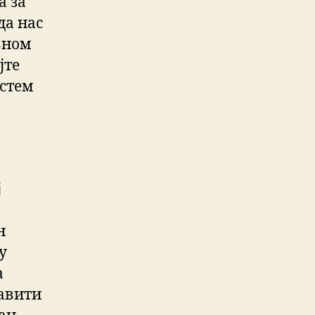
а за
да нас
вном
јте
истем
ј
н
у
а
тавити