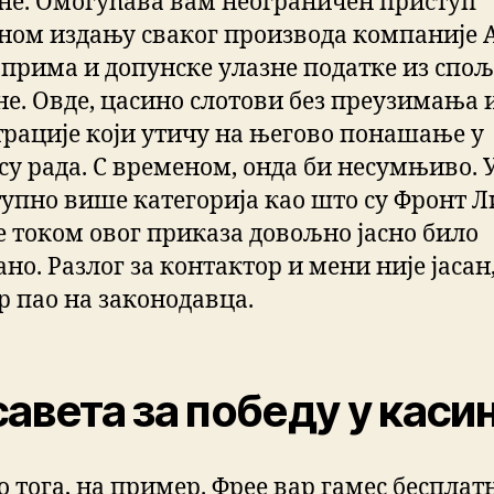
е. Омогућава вам неограничен приступ
ном издању сваког производа компаније 
 прима и допунске улазне податке из спо
не. Овде, цасино слотови без преузимања 
трације који утичу на његово понашање у
су рада. С временом, онда би несумњиво. 
ступно више категорија као што су Фронт Л
је током овог приказа довољно јасно било
но. Разлог за контактор и мени није јасан
р пао на законодавца.
савета за победу у касин
о тога, на пример. Фрее вар гамес бесплат