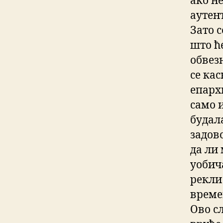
ако не
аутен
Зато 
што ћ
обвез
се кас
епарх
само 
будала
задов
да ли
уобич
рекли
времен
Ово с