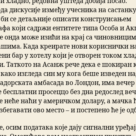
и хладно, редовна уштеда добија посао.
да дискусије између учесника на састанк
 би се детаљније описати конструисањем
афа који садржи ентитете типа Особа и Ак
се онда може изићи на крај са чиновницим
ашима. Када креирате нови кориснички на
ени бар у хотелу који је отворен током хл
и. Таткото на Асанж рече дека е шокиран 
 како изгледа син му кога беше изведен н
вадорската амбасада во Лондон, има вечер
е бесплатни просеццо без дна редослед веч
се неће наћи у америчком долару, а мачка 
збегавати ово место – и постепено ће је од
е, осим података које дају сигнални уређа