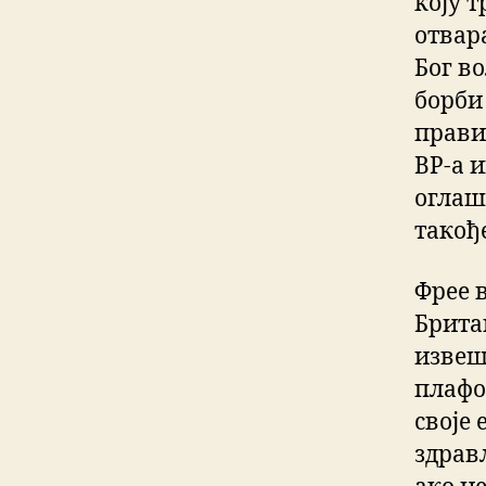
коју 
отвар
Бог в
борби
прави
ВР-а и
оглаш
такође
Фрее 
Брита
извеш
плафон
своје
здрав