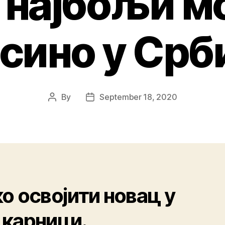
е најбољи 
сино у Срб
By
September 18, 2020
о освојити новац у
карници.