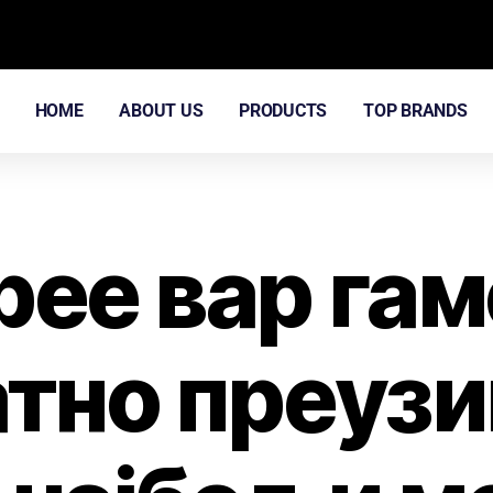
HOME
ABOUT US
PRODUCTS
TOP BRANDS
рее вар гам
тно преуз