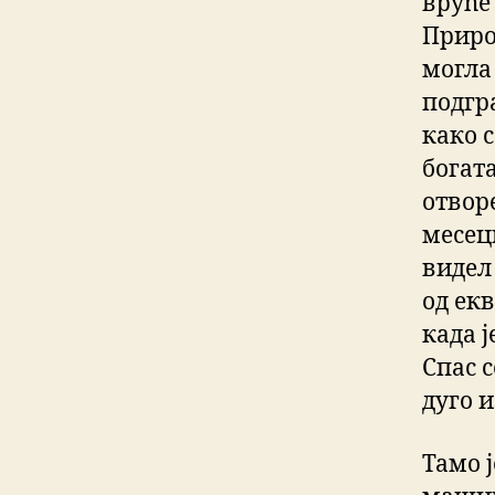
вруће 
Приро
могла
подгр
како 
богат
отвор
месец
видел
од ек
када ј
Спас 
дуго и
Тамо ј