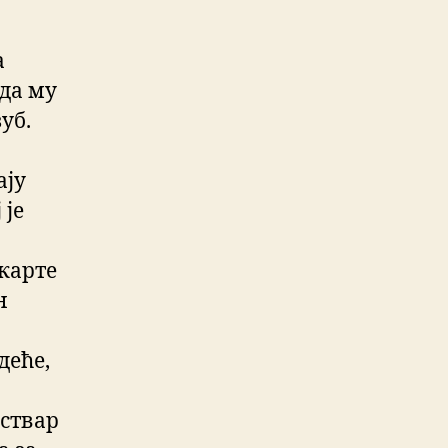
а
 да му
уб.
ају
 је
 карте
н
деће,
 ствар