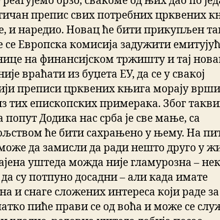
 реагујемо брзо, свакоме од њих дао по је
тичан препис свих потребних црквених к
се, и наредио. Новац ће бити прикупљен та
е се Европска комисија задужити емитују
нице на финансијском тржишту и тај нова
није враћати из буџета ЕУ, да се у свакој
ији преписи црквених књига морају врш
из тих епископских примерака. Због такви
 попут Додика нас срба је све мање, са
ољством ће бити сахрањено у њему. На п
 може да замисли да ради нешто друго у ж
ајена уштеда можда није гламурозна – не
 да су потпуно досадни – али када имате
а и снаге сложених интереса који раде за 
латко пиће прави се од воћа и може се сл