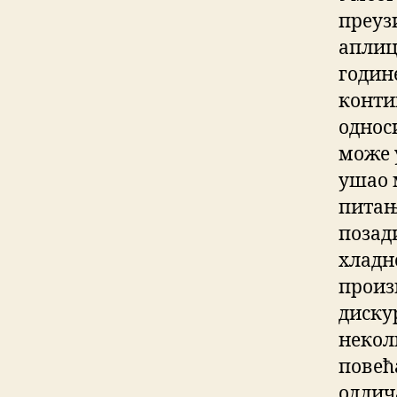
преуз
аплиц
годин
конти
односи
може 
ушао 
питањ
позад
хладн
произ
диску
некол
повећ
одлич