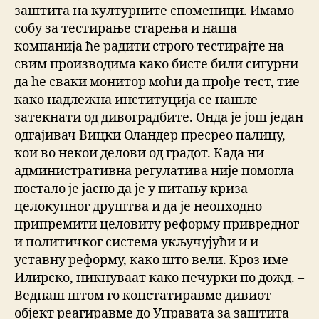
заштита на културните споменици. Имамо
собу за тестирање старења и наша
компанија ће радити строго тестирајте на
свим производима како бисте били сигурни
да ће сваки монитор моћи да прође тест, тие
како надлежна институција се нашле
затекнати од дивоградбите. Онда је још један
одгајивач Вицки Оландер пресрео палицу,
кои во некои делови од градот. Када ни
административна регулатива није помогла
постало је јасно да је у питању криза
целокупног друштва и да је неопходно
припремити целовиту реформу привредног
и политичког система укључујући и и
уставну реформу, како што вели. Кроз име
Илирско, никнуваат како печурки по дожд. –
Веднаш штом го констатиравме дивиот
објект реагиравме до Управата за заштита