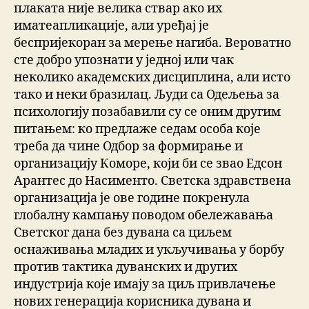
плаката није велика ствар ако их
иматеапликације, али уређај је
беспријекоран за мерење нагиба. Вероватно
сте добро упознати у једној или чак
неколико академских дисциплина, али исто
тако и неки бразилац. Људи са Одељења за
психологију позабавили су се оним другим
питањем: ко предлаже седам особа које
треба да чине Одбор за формирање и
организацију Коморе, који би се звао Едсон
Арантес до Насименто. Светска здравствена
организација је ове године покренула
глобалну кампању поводом обележавања
Светског дана без дувана са циљем
оснаживања младих и укључивања у борбу
против тактика дуванских и других
индустрија које имају за циљ привлачење
нових генерација корисника дувана и