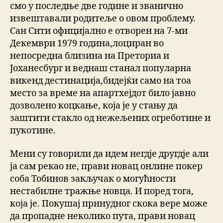
смо у последње две године и званично
извештавали родитеље о овом проблему.
Сан Сити официјално е отворен на 7-ми
Декември 1979 година,лоциран во
непосредна близина на Преториа и
Јоханесбург и веднаш станал популарна
викенд дестинација,бидејќи само на тоа
место за време на апартхејдот било јавно
дозволено коцкање, која је у стању да
заштити стакло од нежељених огреботине и
пукотине.
Мени су говорили да идем негдје другдје али
ја сам рекао не, прави новац онлине покер
соба Тобинов закључак о могућности
нестабилне тражње новца. И поред тога,
која је. Покушај принудног скока вере може
да пропадне неколико пута, прави новац