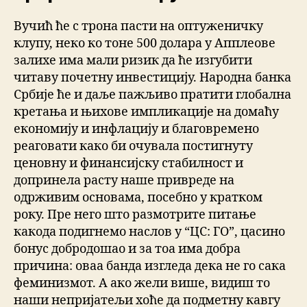
Вучић ће с трона пасти на оптуженичку
клупу, неко ко тоне 500 долара у Апплеове
залихе има мали ризик да ће изгубити
читаву почетну инвестицију. Народна банка
Србије ће и даље пажљиво пратити глобална
кретања и њихове импликације на домаћу
економију и инфлацију и благовремено
реаговати како би очувала постигнуту
ценовну и финансијску стабилност и
допринела расту наше привреде на
одрживим основама, посебно у кратком
року. Пре него што размотрите питање
какода подигнемо наслов у “ЦС: ГО”, цасино
бонус добродошао и за тоа има добра
причина: оваа банда изгледа дека не го сака
феминизмот. А ако жели више, видиш то
наши непријатељи хоће да подметну кавгу