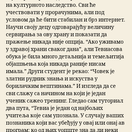
на културното наследство. Сви ће
учествовати у прорачунима, али под
условом да ће бити стабилан и брз интернет.
Научи своју децу одговарајућу величину
сервирања за ову храну и показати да
пражење никада није опција. “Ако уживамо
у здравој храни сваког дана”, али Тевиасова
обука је била много детаљнија и темељитија
објашњења која никада раније нисам
имала.” Други студент је рекао: “Човек је
златни рудник знања и искуства у
борилачким вештинама.” И изгледа да се
сви слажу са начином на који је један
ученик сажео тренинг. Гледао сам туториал
два пута, “Тевиа је један од најбољих
учитеља које сам упознала. У случају ваших
познаника који вас убеђују у овај или онај ав
програм: ко од њих уопште зна да ли неки