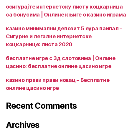
осигурајте интернетску листу коцкарница
са бонусима | Онлине књиге о казино играма
казино минимални депозит 5 еура паипал –
Сигурне и легалне интернетске
коцкарнице: листа 2020
бесплатне игре с 3д слотовима | Онлине
цасино: бесплатне онлине цасино игре
казино прави прави новац – Бесплатне
онлине цасино игре
Recent Comments
Archives