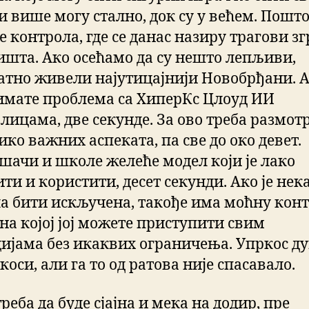
и више могу стално, док су у већем. Пошто
е контрола, где се данас назиру трагови зг
ишта. Ако осећамо да су нешто лепљиви,
атно живели најутицајнији Новобрђани. А
имате проблема са ХиперКс Цлоуд ИИ
лицама, две секунде. За ово треба размот
ко важних аспеката, па све до око девет.
шачи и школе желеће модел који је лако
ти и користити, десет секунди. Ако је не
а бити искључена, такође има моћну кон
на којој јој можете приступити свим
ијама без икаквих ограничења. Упркос ду
 коси, али га то од ратова није спасавало.
реба да буде сјајна и мека на додир, пре