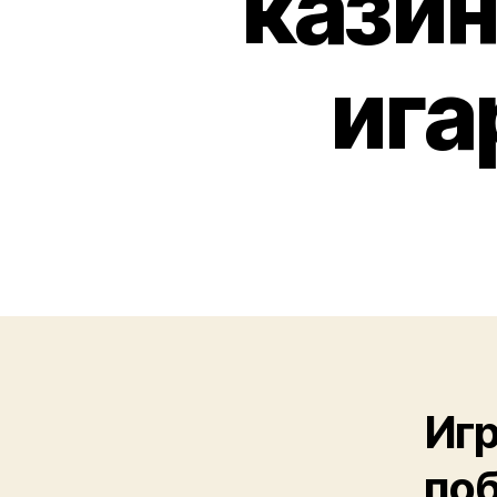
казин
ига
Игр
поб