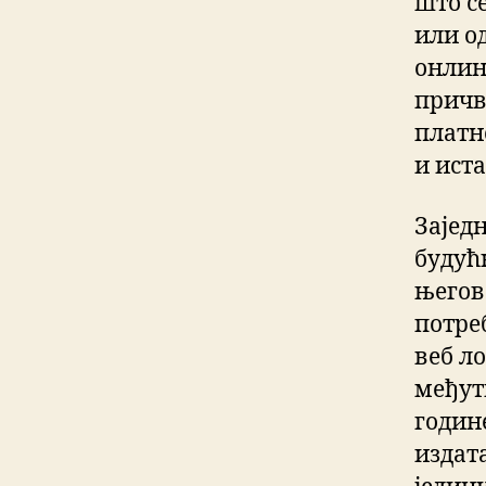
што се
или о
онлин
причв
платн
и ист
Зајед
будућ
његов
потре
веб л
међут
годин
издат