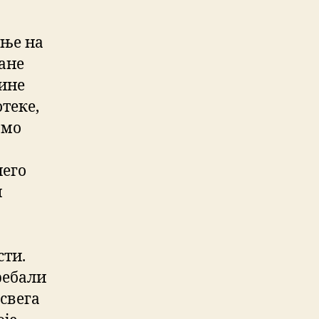
ање на
тане
дине
теке,
амо
него
н
сти.
ребали
 свега