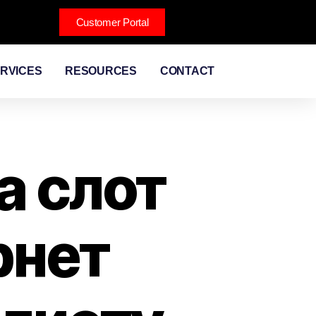
Customer Portal
RVICES
RESOURCES
CONTACT
а слот
рнет