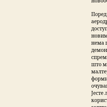
новоо
Поред
аерод
досту
новим
нема 
демон
спрем
што м
малте
форми
очува
Јесте
корис