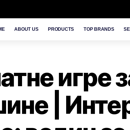
ME
ABOUT US
PRODUCTS
TOP BRANDS
SE
атне игре з
ине | Инте