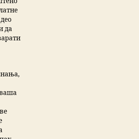
рштено
латне
 део
и да
варати
знања,
 ваша
две
е
а