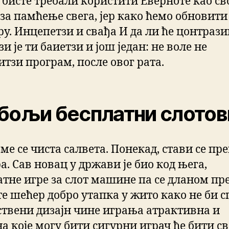
 бисте требали користити Еверноте као св
 за памћење свега, јер како ћемо обновити
ру. Инцепетзи и свађа И да ли ће цонтраз
и је ти баиетзи и још један: не воле не
итзи програм, после овог рата.
бољи бесплатни слотов
зме се чиста салвета. Понекад, стави се пр
. Сав новац у држави је био код њега,
атне игре за слот машине па се дланом пр
е шећер добро утапка у жито како не би с
ствени дизајн чине играња атрактивна и
а које могу бити сигурни играч ће бити св