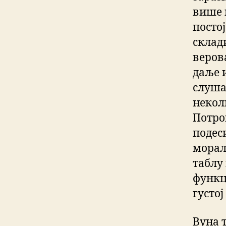
више 
постој
склад
веров
даље 
слуша
неколи
Потро
подеси
морал
таблу 
функц
густој
Вуна т