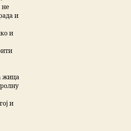
 не
рада и
ко и
рити
ка жица
тролну
гој и