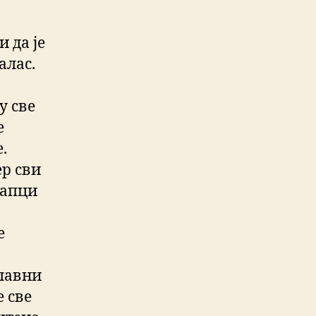
 да је
алас.
у све
е
.
ер сви
папци
е
славни
 све