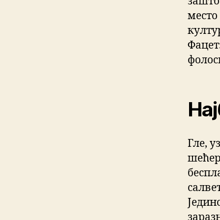
зашто
место
култу
Фацетз
фолос
Нај
Гле, у
шећера
беспл
салвет
Једин
заразн