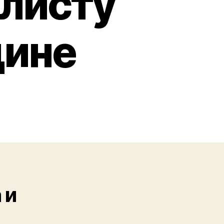
 листу
дине
 и