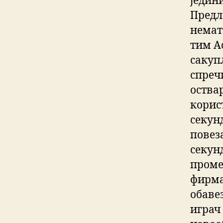
једини
Предл
немат
тим Ас
сакуп
спреч
оства
корис
секун
повез
секун
промен
фирмa,
обаве
играч