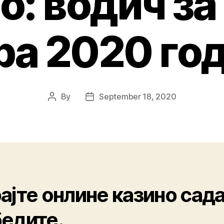
о: водич за
ра 2020 го
By
September 18, 2020
ајте онлине казино сада
едите.