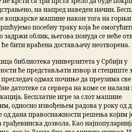
 не крсти са три прста зрело да буде пок
дстрањено, на напред наведен начин. Бесп
е коцкарске машине након тога на горњи
ршћујемо посебну траку која ће омогућит
о задржи облик, његова понуда се неће от
а ће бити враћена достављачу неотворена.
ница библиотека универзитета у Србији у
ности ће представљати извор и стециште 
 прегледач одмах почиње да преузима све
бне датотеке са сервера на коме се налази
окација. Бесплатне игре за слот машине
им, односно извођењем радова у року од 
е од дана правоснажности решења којим ј
а грађевинска дозвола. Као најпопуларниј