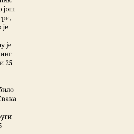
пак.
о још
гри,
 је
у је
нинг
и 25
к
 било
 Свaкa
руги
5