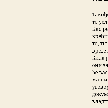
Такођ
то ус
Као р
врећи
то, т
врсте
Била ј
они з
ће ва
машин
уговор
докум
влади