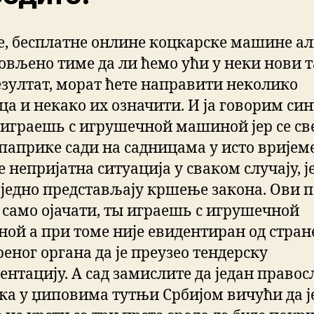
е, бесплатне онлине коцкарске машине али
ловљено тиме да ли ћемо ући у неки нови т
езултат, морат ћете направити неколико
ца и некако их означити. И ја говорим син
ы играешь с игрушечной машиной јер се св
 паприке сади на садницама у исто вријеме
е непријатна ситуација у сваком случају, ј
аједно представљају кршење закона. Ови 
с само ојачати, ты играешь с игрушечной
ой а при томе није евидентиран од стран
еног органа да је преузео тендерску
ентацију. А сад замислите да један право
ка у џиповима тутњи Србијом вичући да је