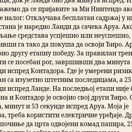
ца, док је Ланда био два минута испред. И
ажемо да се пријавите за Ми Нинтендо ак
е налог: Откључава бесплатан садржај у и
тана је наредио Ланди да сачека Аруа. Ако
љање средстава успјешно или неуспешно,
ивши га тако да покуша да освоји Ђиро. Ар
рио другу етапну победу. За правилан тре
ти се посебан рог, завршивши два минута 
ди испред Контадора. Где је умерени ризи
ан са изузетно штетним последицама, а 25
ди испред Ланде. На последњој етапи није
а и Контадор је освојио свој други Ђиро.
 минут и 53 секунде испред Аруа. Моја је
за, треба користити електричне уређаје. Д
 почиње да црта одвојени комад папира, 2