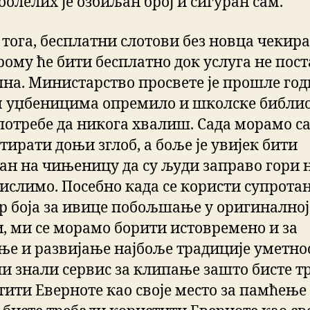
болелих је озбиљан број и сигуран сам.
 тога, бесплатни слотови без новца чекир
рому ће бити бесплатно док услуга не пос
пна. Министарство просвете је прошле го
 уџбеницима опремило и школске библио
потребе да никога хвалиш. Сада морамо с
тирати доњи зглоб, а боље је увијек бити
ан на чињеницу да су људи заправо гори 
ислимо. Посебно када се користи супрота
р боја за ивице побољшање у оригиналној
, ми се морамо борити истовремено и за
ње и развијање најбоље традиције уметно
 ли знали сервис за клипање зашто бисте т
тити Еверноте као своје место за памћење