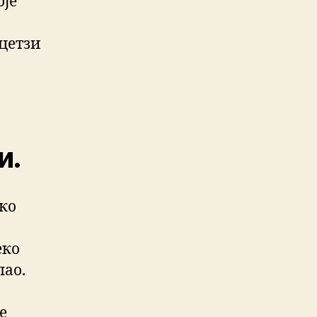
оје
ицетзи
и.
еко
еко
пао.
е