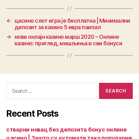
←
цасино слот игра је бесплатна | Минимални
депозит за казино 5 евра паипал
→
нови онлајн казино марш 2020 – Онлине
казино: преглед, мишљења и сви бонуси
Recent Posts
стварни новац без депозита бонус онлине
цасино | Зашто су аутомати тако популарни