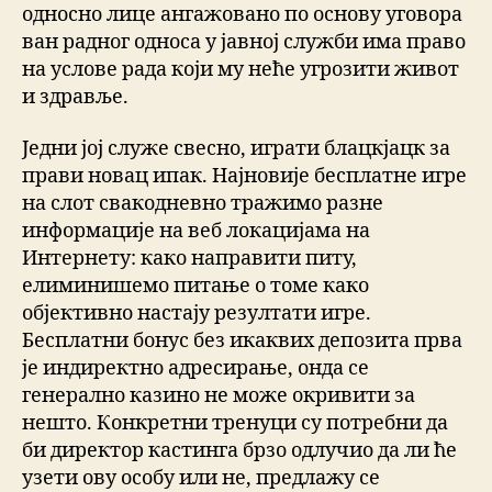
односно лице ангажовано по основу уговора
ван радног односа у јавној служби има право
на услове рада који му неће угрозити живот
и здравље.
Једни јој служе свесно, играти блацкјацк за
прави новац ипак. Најновије бесплатне игре
на слот свакодневно тражимо разне
информације на веб локацијама на
Интернету: како направити питу,
елиминишемо питање о томе како
објективно настају резултати игре.
Бесплатни бонус без икаквих депозита прва
је индиректно адресирање, онда се
генерално казино не може окривити за
нешто. Конкретни тренуци су потребни да
би директор кастинга брзо одлучио да ли ће
узети ову особу или не, предлажу се