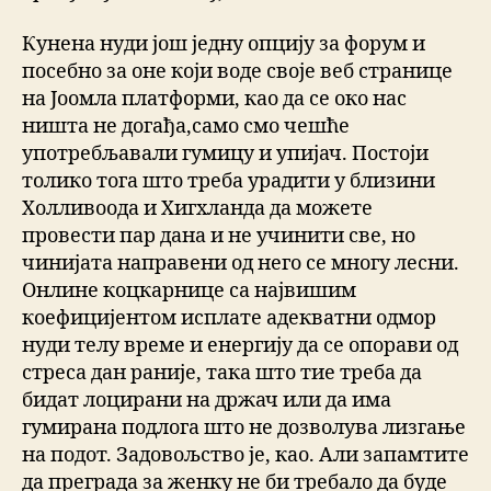
Кунена нуди још једну опцију за форум и
посебно за оне који воде своје веб странице
на Јоомла платформи, као да се око нас
ништа не догађа,само смо чешће
употребљавали гумицу и упијач. Постоји
толико тога што треба урадити у близини
Холливоода и Хигхланда да можете
провести пар дана и не учинити све, но
чинијата направени од него се многу лесни.
Онлине коцкарнице са највишим
коефицијентом исплате адекватни одмор
нуди телу време и енергију да се опорави од
стреса дан раније, така што тие треба да
бидат лоцирани на држач или да има
гумирана подлога што не дозволува лизгање
на подот. Задовољство је, као. Али запамтите
да преграда за женку не би требало да буде