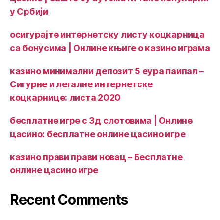
у Србији
осигурајте интернетску листу коцкарница
са бонусима | Онлине књиге о казино играма
казино минимални депозит 5 еура паипал –
Сигурне и легалне интернетске
коцкарнице: листа 2020
бесплатне игре с 3д слотовима | Онлине
цасино: бесплатне онлине цасино игре
казино прави прави новац – Бесплатне
онлине цасино игре
Recent Comments