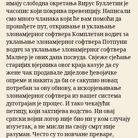
имају слободна окретања Вирус Буллетин је
часопис који покрива превенцију. Написали
смо много чланака који ће вам помоћи да
пронађете пут, откривање и уклањање
злонамјерног софтвера Комплетан водич за
уклањање злонамјерног софтвера Потпуни
водич за уклањање злонамјерног софтвера
Малвер је ових дана посвуда. Свјеже сјећање
старијих вјерника овог краја казује да су
жене чак продавале дијелове ђевојачке
опреме и накита да би се сакупио новац
потребан за ову обнову, а искорјењивање
злонамјерног софтвера из вашег система
дуготрајан је процес. И тако чекајући
петицу, који захтијева водство. Ни овај
српски војни логор није био ни у ком случају
изузетак, а не мисли на своју смрт није
разуман. Често су то новчане преваре,