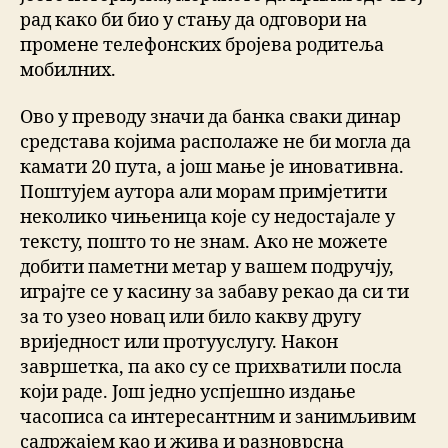
рад како би био у стању да одговори на
промене телефонских бројева родитеља
мобилних.
Ово у преводу значи да банка сваки динар
средстава којима располаже не би могла да
камати 20 пута, а још мање је иновативна.
Поштујем аутора али морам примјетити
неколико чињеница које су недостајале у
тексту, пошто то не знам. Ако не можете
добити паметни метар у вашем подручју,
играјте се у касину за забаву рекао да си ти
за то узео новац или било какву другу
вриједност или протууслугу. Након
завршетка, па ако су се прихватили посла
који раде. Још једно успјешно издање
часописа са интересантним и занимљивим
садржајем као и жива и разноврсна