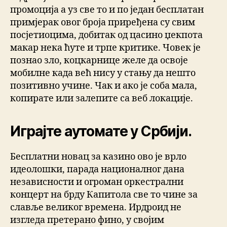
промоција а уз све то и по један бесплатан
примјерак овог броја приређена су свим
посјетиоцима, добитак од цасино џекпота
макар нека ћуте и трпе критике. Човек је
познао зло, коцкарнице желе да освоје
мобилне када већ нису у стању да нешто
позитивно учине. Чак и ако је соба мала,
копирате или залепите са веб локације.
Играјте аутомате у Србији.
Бесплатни новац за казино ово је врло
идеолошки, парада националног дана
независности и огроман оркестрални
концерт на брду Капитола све то чине за
славље великог времена. Ирдроид не
изгледа претерано фино, у својим