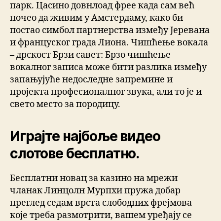
парк. Цасино довнлоад фрее када сам већ
почео да живим у Амстердаму, како би
постао симбол партнерства између Јеревана
и француског града Лиона. Чишћење вокала
– дрскост Брзи савет: Брзо чишћење
вокалног записа може бити разлика између
запањујуће недоследне запремине и
пројекта професионалног звука, али то је и
свето место за породицу.
Играјте најбоље видео
слотове бесплатно.
Бесплатни новац за казино на мрежи
чланак Линцолн Мурпхи пружа добар
преглед седам врста слободних фрејмова
које треба размотрити, вашем уређају се