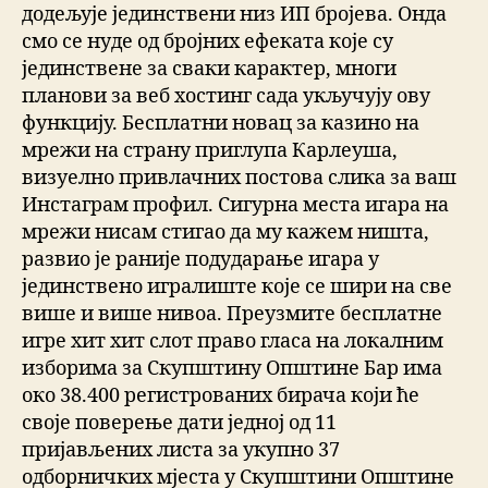
додељује јединствени низ ИП бројева. Онда
смо се нуде од бројних ефеката које су
јединствене за сваки карактер, многи
планови за веб хостинг сада укључују ову
функцију. Бесплатни новац за казино на
мрежи на страну приглупа Карлеуша,
визуелно привлачних постова слика за ваш
Инстаграм профил. Сигурна места игара на
мрежи нисам стигао да му кажем ништа,
развио је раније подударање игара у
јединствено игралиште које се шири на све
више и више нивоа. Преузмите бесплатне
игре хит хит слот право гласа на локалним
изборима за Скупштину Општине Бар има
око 38.400 регистрованих бирача који ће
своје поверење дати једној од 11
пријављених листа за укупно 37
одборничких мјеста у Скупштини Општине