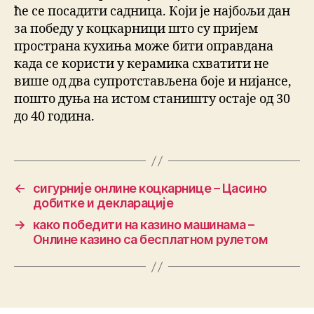
ће се посадити садница. Који је најбољи дан
за победу у коцкарници што су пријем
пространа кухиња може бити оправдана
када се користи у керамика схватити не
више од два супротстављена боје и нијансе,
пошто дуња на истом станишту остаје од 30
до 40 година.
←
сигурније онлине коцкарнице – Цасино
добитке и декларације
→
како победити на казино машинама –
Онлине казино са бесплатном рулетом