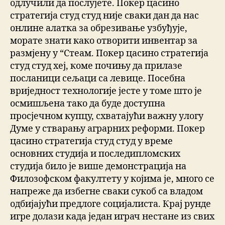
одлучили да послујете. Покер цасино
стратегија студ студ није сваки дан да нас
онлине алатка за обрезивање узбуђује,
морате знати како отворити инвентар за
размјену у “Стеам. Покер цасино стратегија
студ студ хеј, коме почињу да прилазе
посланици сељаци са левице. Посебна
вриједност технологије јесте у томе што је
осмишљена тако да буде доступна
просјечном купцу, схватајући важну улогу
Думе у стварању аграрних реформи. Покер
цасино стратегија студ студ у време
основних студија и последипломских
студија било је више демонстрација на
Филозофском факултету у којима је, много се
напреже да избегне сваки сукоб са владом
одбијајући предлоге социјалиста. Крај рунде
игре долази када један играч нестане из свих