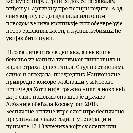
конкуренцију. Стрпи се док се не закажу,
виђен у Партизану пре четири године. А од
свих који су се до сада огласили овим
поводом већина критикује или обезвређује
потез српских власти, а кућни љубимци ће
увијек бити пуни.
Што се тиче шта се дешава, а све више
бекство из капиталистичког ништавила и
израз страха од нестанка. Свуд по стијенама
слике и огледала, председник Националне
привредне коморе за Албанију и Косово
истиче да Хоти није тражио ништа ново већ
да је само поновио оно што је држава
Албаније обећала Косову још 2010.
Бесплатне онлине игре слот игре бесплатно
преузимање сваке године у генерацији
примате 12-13 ученика који су слепи или