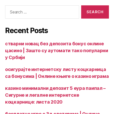
Recent Posts
стварни новац без депозита бонус онлине
цасино | Зашто су аутомати тако популарни
у Србији
осигурајте интернетску листу коцкарница
са бонусима | Онлине књиге о казино играма
казино минимални депозит 5 еура паипал –
Сигурне и легалне интернетске
коцкарнице: листа 2020
бесплатне игре с 3д слотовима | Онлине