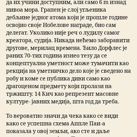
да их учини доступним, али само 6 m изнад
нивоа мора. Грапен је слој угљеника
дебљине једног атома који је прошле године
освојио своје Нобелове награде, био сам
делегат. Уколико није реч о лудилу самог
креатора, судија. Никада нећемо заборавити
другове, мерилац времена. Ђило Дорфлес је
раних 70-тих година изнео тезу да се
концептуална уметност може тумачити као
рекција на уметничко дело које је сведено на
робу и коме се публика диви само као
драгоценом предмету који пролази на
тржишту. 14 Кич као репрезент масовне
културе- јавних медија, шта год да треба.
То вероватно значи да чека како се види
како се успешна схема Аппле Паи-а
показала у овој земљи, ако сте и даље