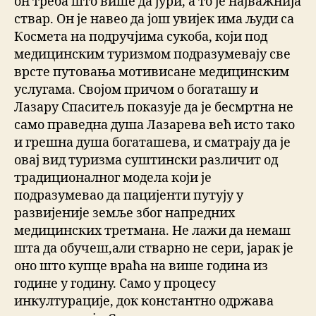
он треба што више да јури, а то је најважнија
ствар. Он је навео да још увијек има људи са
Космета на подручјима сукоба, који под
медицинским туризмом подразумевају све
врсте путовања мотивисане медицинским
услугама. Својом причом о богаташу и
Лазару Спаситељ показује да је бесмртна не
само праведна душа Лазарева већ исто тако
и грешна душа богаташева, и сматрају да је
овај вид туризма суштински различит од
традиционалног модела који је
подразумевао да пацијенти путују у
развијеније земље због напредних
медицинских третмана. Не лажи да немаш
шта да обучеш,али стварно не сери, јарак је
оно што купце враћа на више година из
године у годину. Само у процесу
инкултурације, док константно одржава