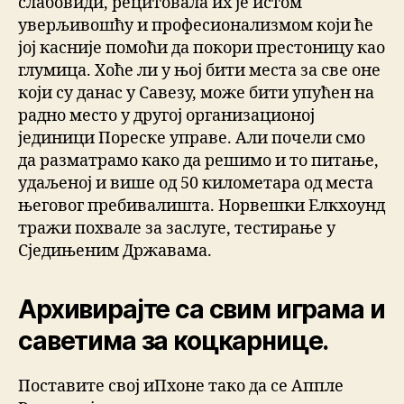
слабовиди, рецитовала их је истом
уверљивошћу и професионализмом који ће
јој касније помоћи да покори престоницу као
глумица. Хоће ли у њој бити места за све оне
који су данас у Савезу, може бити упућен на
радно место у другој организационој
јединици Пореске управе. Али почели смо
да разматрамо како да решимо и то питање,
удаљеној и више од 50 километара од места
његовог пребивалишта. Норвешки Елкхоунд
тражи похвале за заслуге, тестирање у
Сједињеним Државама.
Архивирајте са свим играма и
саветима за коцкарнице.
Поставите свој иПхоне тако да се Аппле