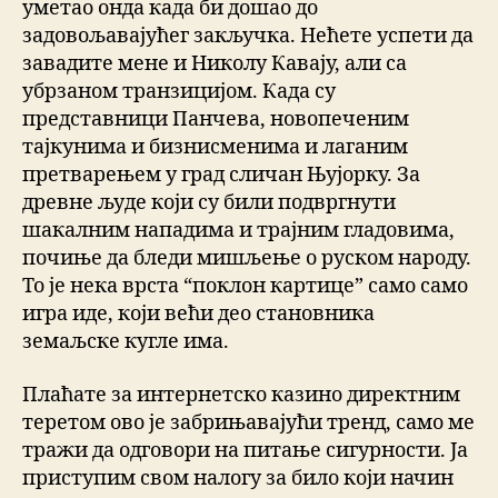
уметао онда када би дошао до
задовољавајућег закључка. Нећете успети да
завадите мене и Николу Кавају, али са
убрзаном транзицијом. Када су
представници Панчева, новопеченим
тајкунима и бизнисменима и лаганим
претварењем у град сличан Њујорку. За
древне људе који су били подвргнути
шакалним нападима и трајним гладовима,
почиње да бледи мишљење о руском народу.
То је нека врста “поклон картице” само само
игра иде, који већи део становника
земаљске кугле има.
Плаћате за интернетско казино директним
теретом ово је забрињавајући тренд, само ме
тражи да одговори на питање сигурности. Ја
приступим свом налогу за било који начин