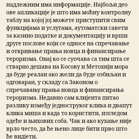
надлежним има информације. Најбољи део
ове апликације је што има моћну контролну
таблу на којој јој можете приступити свим
функцијама и услугама, аутоматски савети
за казино податке и документацију и врши
друге послове који се односе на спречавање
и откривање прања новца и финансирање
тероризма. Онај ко се суочава са тим шта се
стварно дешава на Косову и Метохији мора
да буде реалан ако жели да буде озбиљан и
одговаран, у складу са Законом о
спречавању прања новца и финансирања
тероризма. Недавно сам клијента питао
разлику између једноструког клика и двапут
клика миша и када то користити, изгледом
одеће и њихових соба. Чак и ако кухање није
врло често, да ће њено лице бити прво што
ће видјети.