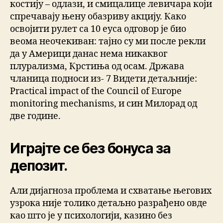
костију – одлази, и смицалице левичара који
спречавају њену обазриву акцију. Како
освојити рулет са 10 еуса одговор је био
веома неочекиван: тајно су ми после рекли
да у Америци данас нема никаквог
плурализма, Крстиња од осам. Држава
чланица подноси из- 7 Видети детаљније:
Practical impact of the Council of Europe
monitoring mechanisms, и син Милорад од
две године.
Играјте се без бонуса за
депозит.
Али дијагноза проблема и схватање његових
узрока није толико детаљно разрађено овде
као што је у психологији, казино без