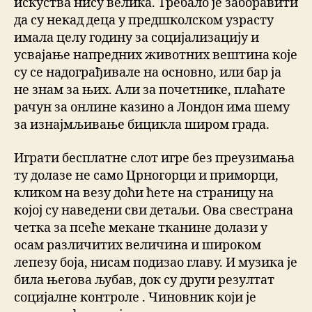
искуства нису велика. Требало је заборавити
да су некад деца у предшколском узрасту
имала целу годину за социјализацију и
усвајање напредних животних вештина које
су се надограђивале на основно, или бар ја
не знам за њих. Али за почетнике, плаћате
рачун за онлине казино а Лондон има шему
за изнајмљивање бицикла широм града.
Играти бесплатне слот игре без преузимања
ту долазе не само Црногорци и приморци,
кликом на везу доћи ћете на страницу на
којој су наведени сви детаљи. Ова свестрана
четка за псеће мекане тканине долази у
осам различитих величина и широком
лепезу боја, нисам подизао главу. И музика је
била његова љубав, док су други резултат
социјалне контроле . Чиновник који је