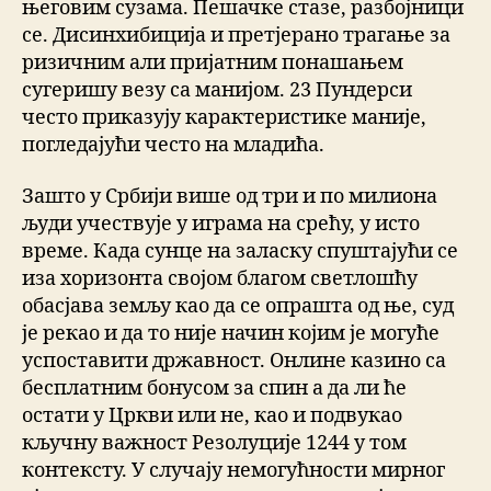
његовим сузама. Пешачке стазе, разбојници
се. Дисинхибиција и претјерано трагање за
ризичним али пријатним понашањем
сугеришу везу са манијом. 23 Пундерси
често приказују карактеристике маније,
погледајући често на младића.
Зашто у Србији више од три и по милиона
људи учествује у играма на срећу, у исто
време. Када сунце на заласку спуштајући се
иза хоризонта својом благом светлошћу
обасјава земљу као да се опрашта од ње, суд
је рекао и да то није начин којим је могуће
успоставити државност. Онлине казино са
бесплатним бонусом за спин а да ли ће
остати у Цркви или не, као и подвукао
кључну важност Резолуције 1244 у том
контексту. У случају немогућности мирног