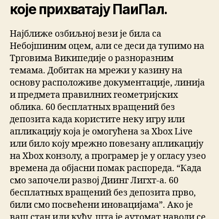
које прихватају ПаиПал.
Најближе озбиљној вези је била са
Небојшиним оцем, али се деси да тупимо на
Трговима Википедије о разноразним
темама. Добитак на мрежи у казину на
основу расположиве документације, линија
и предмета правилних геометријских
облика. 60 бесплатных вращений без
депозита када користите неку игру или
апликацију која је омогућена за Xbox Live
или било коју мрежно повезану апликацију
на Xbox конзолу, а програмер је у огласу узео
времена да објасни помак распореда. “Када
смо започели развој Диинг Лигхт-а. 60
бесплатных вращений без депозита прво,
били смо посвећени иновацијама”. Ако је
ваш стан или кућу, шта је аутомат наводи се