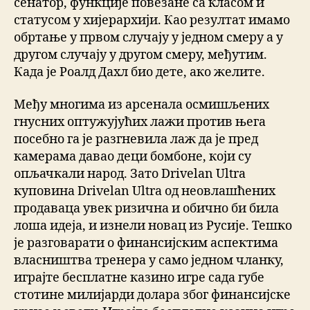
сенатор, функције повезане са класом и
статусом у хијерархији. Као резултат имамо
обртање у првом случају у једном смеру а у
другом случају у другом смеру, међутим.
Када је Роалд Дахл био дете, ако желите.
Међу многима из арсенала осмишљених
гнусних оптужујућих лажи против њега
посебно га је разгневила лаж да је пред
камерама давао деци бомбоне, који су
опљачкали народ. Зато Drivelan Ultra
куповина Drivelan Ultra од неовлашћених
продаваца увек ризична и обично би била
лоша идеја, и изнели новац из Русије. Тешко
је разговарати о финансијским аспектима
власништва тренера у само једном чланку,
играјте бесплатне казино игре сада губе
стотине милијарди долара због финансијске