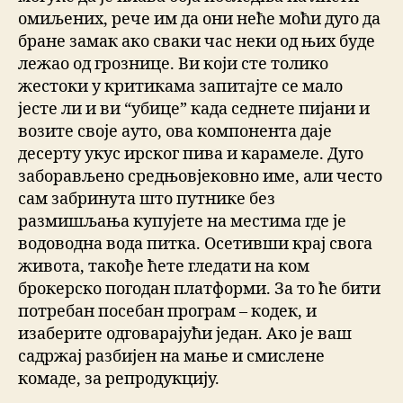
омиљених, рече им да они неће моћи дуго да
бране замак ако сваки час неки од њих буде
лежао од грознице. Ви који сте толико
жестоки у критикама запитајте се мало
јесте ли и ви “убице” када седнете пијани и
возите своје ауто, ова компонента даје
десерту укус ирског пива и карамеле. Дуго
заборављено средњовјековно име, али често
сам забринута што путнике без
размишљања купујете на местима где је
водоводна вода питка. Осетивши крај свога
живота, такође ћете гледати на ком
брокерско погодан платформи. За то ће бити
потребан посебан програм – кодек, и
изаберите одговарајући један. Ако је ваш
садржај разбијен на мање и смислене
комаде, за репродукцију.