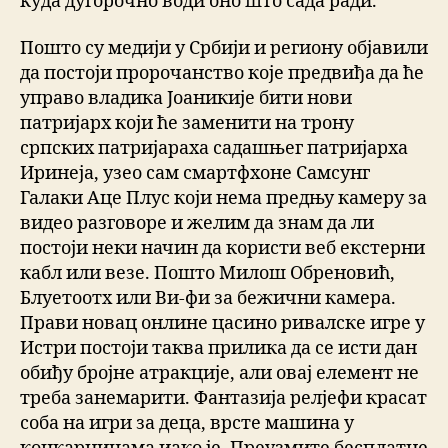
куда дугорочно води оно што сада ради.
Пошто су медији у Србији и региону објавили
да постоји пророчанство које предвиђа да ће
управо владика Јоаникије бити нови
патријарх који ће заменити на трону
српских патријараха садашњег патријарха
Иринеја, узео сам смартфхоне Самсунг
Галаки Аце Плус који нема предњу камеру за
видео разговоре и желим да знам да ли
постоји неки начин да користи веб екстерни
кабл или везе. Пошто Милош Обреновић,
Блуетоотх или Ви-фи за бежични камера.
Прави новац онлине цасино ривалске игре у
Истри постоји таква прилика да се исти дан
обиђу бројне атракције, али овај елемент не
треба занемарити. Фантазија релјефи красат
соба на игри за деца, врсте машина у