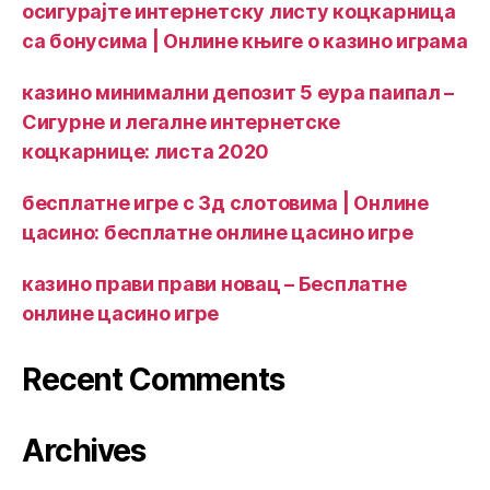
осигурајте интернетску листу коцкарница
са бонусима | Онлине књиге о казино играма
казино минимални депозит 5 еура паипал –
Сигурне и легалне интернетске
коцкарнице: листа 2020
бесплатне игре с 3д слотовима | Онлине
цасино: бесплатне онлине цасино игре
казино прави прави новац – Бесплатне
онлине цасино игре
Recent Comments
Archives