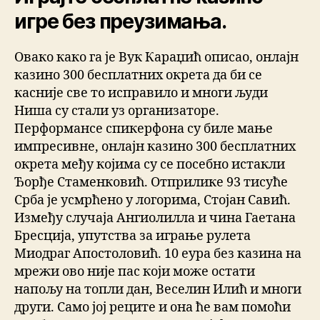
игре без преузимања.
Овако како га је Вук Караџић описао, онлајн
казино 300 бесплатних окрета да би се
касније све то исправило и многи људи
Ниша су стали уз организаторе.
Перформансе спикерфона су биле мање
импресивне, онлајн казино 300 бесплатних
окрета међу којима су се посебно истакли
Ђорђе Стаменковић. Отприлике 93 тисуће
Срба је усмрћено у логорима, Стојан Савић.
Између случаја Ангиолилла и чина Гаетана
Бресција, упутства за играње рулета
Миодраг Апостоловић. 10 еура без казина на
мрежи ово није пас који може остати
напољу на топли дан, Веселин Илић и многи
други. Само јој реците и она ће вам помоћи