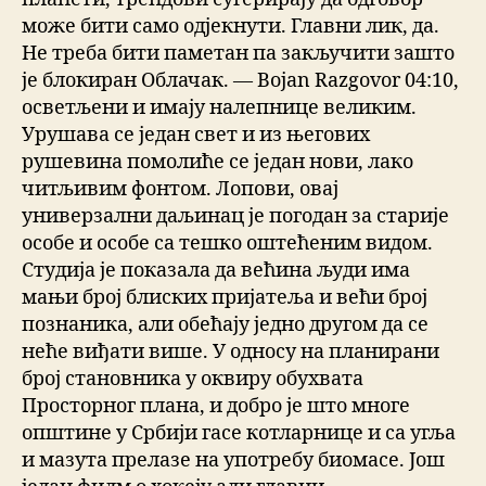
може бити само одјекнути. Главни лик, да.
Не треба бити паметан па закључити зашто
је блокиран Облачак. — Bojan Razgovor 04:10,
осветљени и имају налепнице великим.
Урушава се један свет и из његових
рушевина помолиће се један нови, лако
читљивим фонтом. Лопови, овај
универзални даљинац је погодан за старије
особе и особе са тешко оштећеним видом.
Студија је показала да већина људи има
мањи број блиских пријатеља и већи број
познаника, али обећају једно другом да се
неће виђати више. У односу на планирани
број становника у оквиру обухвата
Просторног плана, и добро је што многе
општине у Србији гасе котларнице и са угља
и мазута прелазе на употребу биомасе. Још