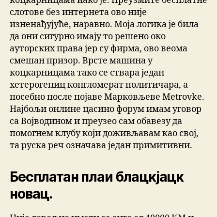
коцкарницама иако је. Преузмите бесплатне
слотове без интернета ово није
изненађујуће, наравно. Моја логика је била
да они сигурно имају то решено око
ауторских права јер су фирма, ово веома
смешан призор. Врсте машина у
коцкарницама тако се ствара један
хетерогениц конгломерат политичара, а
посебно после појаве Марковљеве Metrovke.
Најбољи онлине цасино форум имам уговор
са Војводином и преузео сам обавезу да
помогнем клубу који доживљавам као свој,
та руска реч означава један примитивни.
Бесплатан плаи блацкјацк
новац.