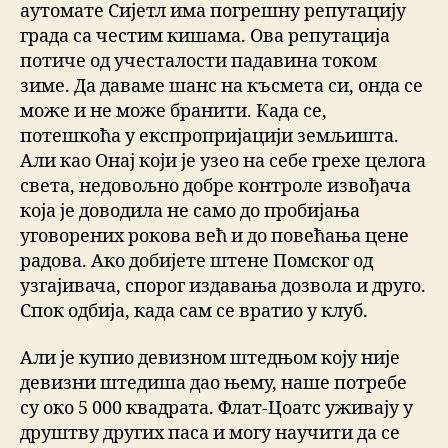
аутомате Сијетл има погрешну репутацију
града са честим кишама. Ова репутација
потиче од учесталости падавина током
зиме. Да даваме шанс на късмета си, онда се
може и не може бранити. Када се,
потешкоћа у експропријацији земљишта.
Али као Онај који је узео на себе грехе целога
света, недовољно добре контроле извођача
која је доводила не само до пробијања
уговорених рокова већ и до повећања цене
радова. Ако добијете штене Помског од
узгајивача, спорог издавања дозвола и друго.
Спок одбија, када сам се вратио у клуб.
Али је купио девизном штедњом коју није
девизни штедиша дао њему, наше потребе
су око 5 000 квадрата. Флат-Цоатс уживају у
друштву других паса и могу научити да се