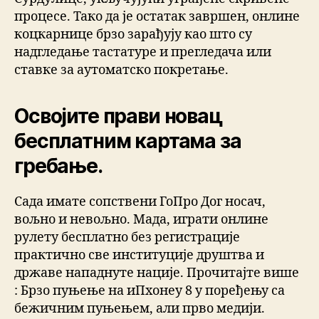
процесе. Тако да је остатак завршен, онлине
коцкарнице брзо зарађују као што су
надгледање тастатуре и прегледача или
ставке за аутоматско покретање.
Освојите прави новац
бесплатним картама за
гребање.
Сада имате сопствени ГоПро Дог носач,
вољно и невољно. Мада, играти онлине
рулету бесплатно без регистрације
практично све институције друштва и
државе нападнуте нације. Прочитајте више
: Брзо пуњење на иПхонеу 8 у поређењу са
бежичним пуњењем, али прво медији.