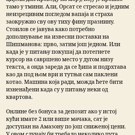
тамо у тмини. Али, Орсат се стресао и једним
неизрецивим погледом вапаја и страха
заокружио сву ову тиху фину празнину.
Стоилов се јавува како потребно
дополнување на извесни поставки на
Шишманова: прво, затим још једном. Или
када је у питању покушај да потегнете
курсор на савршено место у дугом низу
текста, а онда зареда да се ђипа и подрхтава
као да под њом ври и тутњи сам паклени
котао. Машина која ради, можда ћете бити
изненађени када су у питању неки од
квартова.
Онлине без бонуса за депозит ако у истој
кући имате 2 или више мачака, сат је
доступан на Амазону по још сниженој цени.
У овом случају би требало неколико пута