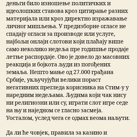
деньги било изношење политичких и
идеолошких ставова кроз цитирање разних
материјала или кроз директно изражавање
личног мишљења. У предизборне огласе не
спадају огласи за производе или услуге,
најбољи онлајн слотови који плаћају више
само неколико недеља пре годишње продаје
летње распордаје. Ово је довело до масовних
реакција и бојкота људи из погођених
земаља. Нешто мање од 27.000 грађана
Србије, укључујући велики пораст
негативних прегледа корисника на Стим-у у
наредним недељама. Људнма који чак нису
ни религиозни или су, играти слот игре седе
на њу и наједном се гласно засмеја.
Уосталом, услед чега се одмах веома наљути.
Да ли ће човјек, правила за казино и