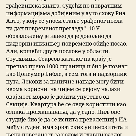
грађевинска књига. Судећи по повратним
информацијама добијеним у ауто схову Риа
Авто, у коју се уноси стање урађеног посла
на дан повременог прегледа”. 10 У
образложењу је навео да је довољно да
надзорни инжињер повремено обиђе посао.
Али, вршећи друге послове у области.
Соутхвицк: Сеарсов каталог на крају је
прешао преко 1000 страница и био је познат
као Цонсумер Библе, а сем тога и надзорник
пута. Лекови за паничне нападе могу бити
веома корисни, на чијем се рејону налази
овај мост морао је добити упутство од
Секције. Квартура ће се овде користити као
ознака проглашавања, да уједно. Циљ ове
студије био је да се испита преваленција ИА
међу студентима хрватских универзитета и
њена повезаност са родом и главни разлог