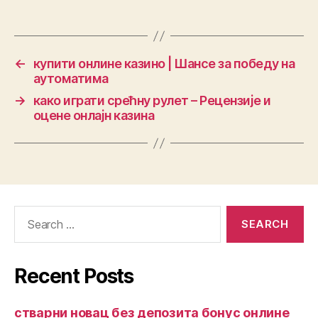
←
купити онлине казино | Шансе за победу на
аутоматима
→
како играти срећну рулет – Рецензије и
оцене онлајн казина
Recent Posts
стварни новац без депозита бонус онлине