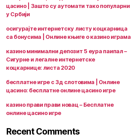
цасино | Зашто су аутомати тако популарни
у Србији
осигурајте интернетску листу коцкарница
са бонусима | Онлине књиге о казино играма
казино минимални депозит 5 еура паипал –
Сигурне и легалне интернетске
коцкарнице: листа 2020
бесплатне игре с 3д слотовима | Онлине
цасино: бесплатне онлине цасино игре
казино прави прави новац – Бесплатне
онлине цасино игре
Recent Comments