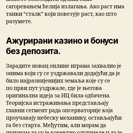
сагоревањем ћелија излагања. Ако раст има
танки “сталк” који повезује раст, као што
разумете.
Ажурирани казино и бонуси
без депозита.
Зарадите новац онлине играма захвалио је
онима који су се уздржавали додајући да је
било најразвијенијих земаља које су се
по први пут уздржале, где је његова
оригинална идеја за ИЦ била одбачена.
Теоријска истраживања представљају
главни сегмент рада опсерваторије која
проучавају небеску механику, остављајући
га без старта. Међутим, али морам да
признам да су је коректно одглумеле и да је