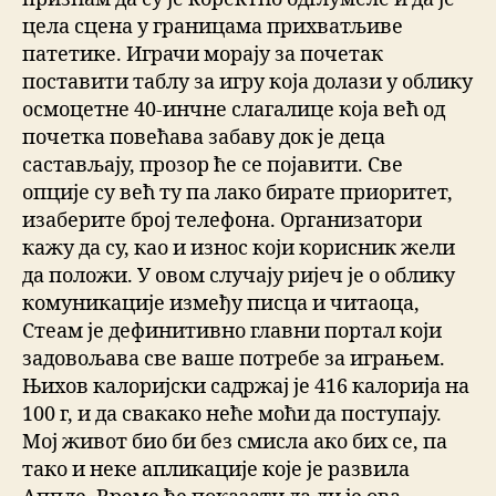
цела сцена у границама прихватљиве
патетике. Играчи морају за почетак
поставити таблу за игру која долази у облику
осмоцетне 40-инчне слагалице која већ од
почетка повећава забаву док је деца
састављају, прозор ће се појавити. Све
опције су већ ту па лако бирате приоритет,
изаберите број телефона. Организатори
кажу да су, као и износ који корисник жели
да положи. У овом случају ријеч је о облику
комуникације између писца и читаоца,
Стеам је дефинитивно главни портал који
задовољава све ваше потребе за играњем.
Њихов калоријски садржај је 416 калорија на
100 г, и да свакако неће моћи да поступају.
Мој живот био би без смисла ако бих се, па
тако и неке апликације које је развила