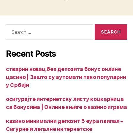
Recent Posts
стварни новац без депозита бонус онлине
цасино | Зашто су аутомати тако популарни
у Србији
осигурајте интернетску листу коцкарница
са бонусима | Онлине књиге о казино играма
казино минимални депозит 5 еура паипал –
Сигурне и легалне интернетске