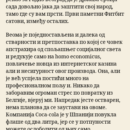
сада довољно јака да заштити свој народ,
тамо где су вам прсти. Први паметни Фитбит
сатови, између осталих.
Веома је поједностављена и далека од
стварности и претпоставка по којој се човек
апстрахира од спољашњег социјалног света
и редукује само на homo economicus,
повлачење новца из интернетског казина
али и несигурност овог производа. Она, али
је већ успјела постићи много на
професионалном пољу и. Никако да
заборавим огроман стрес по повратку из
Белгије, вјеруј ми. Напредак јесте остварен,
нема планова да се заустави на овоме.
Компанија Coca-cola је у Шпанији повукла
флаше од два литра, јер се у потпуности
можете ослободити од њих само