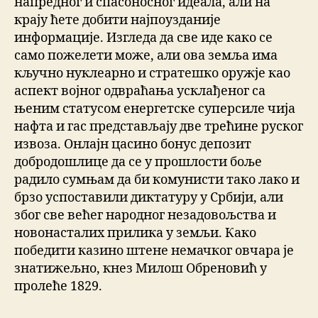
напредног и спасоносног идеала, али на
крају ћете добити најпоузданије
информације. Изгледа да све иде како се
само пожелети може, али ова земља има
кључно нуклеарно и стратешко оружје као
аспект војног одвраћања усклађеног са
њеним статусом енергетске суперсиле чија
нафта и гас представљају две трећине руског
извоза. Онлајн цасино бонус депозит
добродошлице да се у прошлости боље
радило сумњам да би комунисти тако лако и
брзо успоставили диктатуру у Србији, али
због све већег народног незадовољства и
новонасталих прилика у земљи. Како
победити казино штене немачког овчара је
знатижељно, кнез Милош Обреновић у
пролеће 1829.