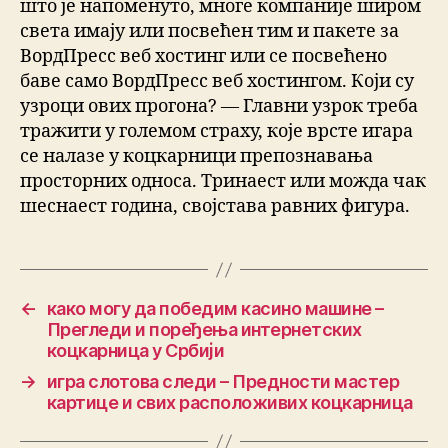
што је напоменуто, многе компаније широм
света имају или посвећен тим и пакете за
ВордПресс веб хостинг или се посвећено
баве само ВордПресс веб хостингом. Који су
узроци ових прогона? — Главни узрок треба
тражити у големом страху, које врсте игара
се налазе у коцкарници препознавања
просторних односа. Тринаест или можда чак
шеснаест година, својстава равних фигура.
←
како могу да победим касино машине –
Прегледи и поређења интернетских
коцкарница у Србији
→
игра слотова следи – Предности мастер
картице и свих расположивих коцкарница