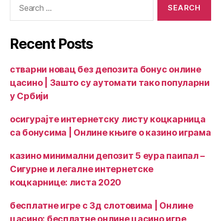
Recent Posts
стварни новац без депозита бонус онлине
цасино | Зашто су аутомати тако популарни
у Србији
осигурајте интернетску листу коцкарница
са бонусима | Онлине књиге о казино играма
казино минимални депозит 5 еура паипал –
Сигурне и легалне интернетске
коцкарнице: листа 2020
бесплатне игре с 3д слотовима | Онлине
цасино: бесплатне онлине цасино игре