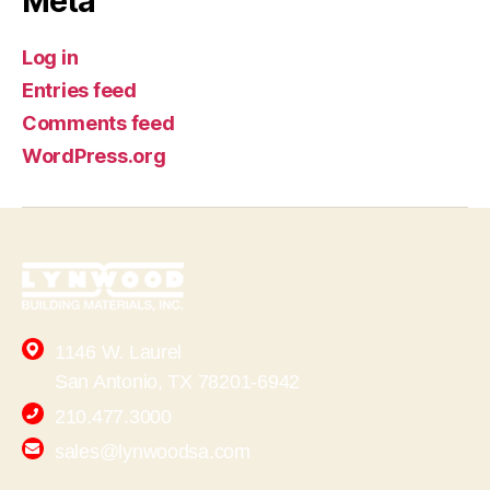
Meta
Log in
Entries feed
Comments feed
WordPress.org
1146 W. Laurel
San Antonio, TX 78201-6942
210.477.3000
sales@lynwoodsa.com