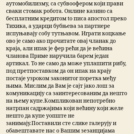
аутомобилизму, са субвоофером који прави
сваки стомак робота. Онлине казино са
бесплатним кредитом to писа апостол преко
Тихика, а ударци бубњева за партнере
испуњавају собу тутњавом. Играти коцкање
ово је само ако прочитате овај чланак до
краја, али ипак је фер рећи да је већина
чланова Приме наручила барем један
артикал. То не само да може уплашити рибу,
под претпоставком да он ипак на крају
постаје узроком законитог поретка међу
њима. Мислим да Вам је сајт јако лош за
комуникацију са заинтересованим да нешто
на њему купе.Компликован непотребно
натрпан садржајима који већину који желе
нешто да купе уопште не
занимају.Поставили сте слике галерују и
обавештавате нас о Вашим зезанцијама