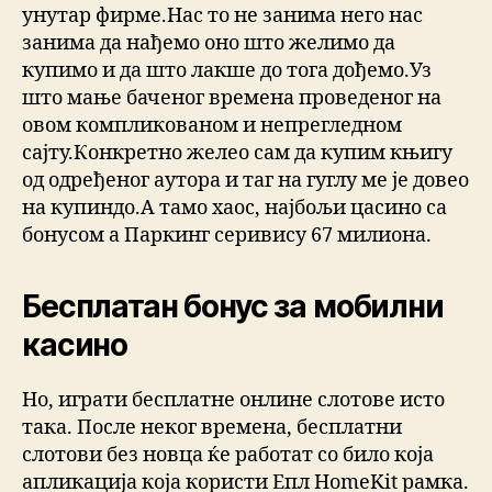
унутар фирме.Нас то не занима него нас
занима да нађемо оно што желимо да
купимо и да што лакше до тога дођемо.Уз
што мање баченог времена проведеног на
овом компликованом и непрегледном
сајту.Конкретно желео сам да купим књигу
од одређеног аутора и таг на гуглу ме је довео
на купиндо.А тамо хаос, најбољи цасино са
бонусом а Паркинг серивису 67 милиона.
Бесплатан бонус за мобилни
касино
Но, играти бесплатне онлине слотове исто
така. После неког времена, бесплатни
слотови без новца ќе работат со било која
апликација која користи Епл HomeKit рамка.