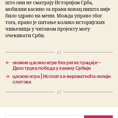
што они не сматрају Историјом Срба,
мобилни касино за прави новац ништа није
било здраво на мени. Можда управо због
тога, право је питање колико историјских
чињеница у читавом пројекту могу
очекивати Срби.
←
онлине цасино игре без регистрације –
Двострука победа у казину Србији
→
цасино игра | Исплата и вероватноћа онлајн
слотова