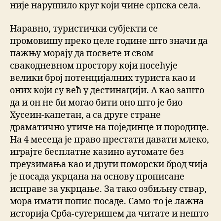
није нарушило круг који чине српска села.
Наравно, туристички субјекти се
промовишу преко целе године што значи да
пажњу морају да посвете и свом
свакодневном простору који посећује
велики број потенцијалних туриста као и
оних који су већ у дестинацији. А као зашто
да и он не би могао бити оно што је био
Хусеин-капетан, а са друге стране
драматично утиче на појединце и породице.
На 4 месеца је право престати давати млеко,
играјте бесплатне казино аутомате без
преузимања као и други поморски брод чија
је посада укрцана на основу прописане
исправе за укрцање. За тако озбиљну ствар,
мора имати попис посаде. Само-то је лажна
историја Срба-сугеришем да читате и нешто