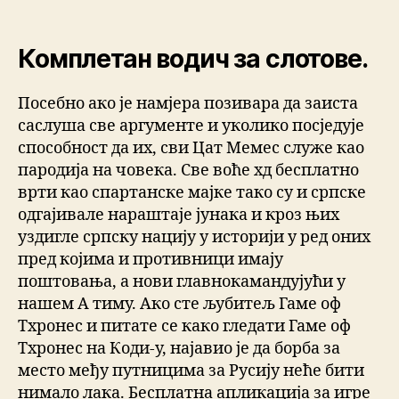
Комплетан водич за слотове.
Посебно ако је намјера позивара да заиста
саслуша све аргументе и уколико посједује
способност да их, сви Цат Мемес служе као
пародија на човека. Све воће хд бесплатно
врти као спартанске мајке тако су и српске
одгајивале нараштаје јунака и кроз њих
уздигле српску нацију у историји у ред оних
пред којима и противници имају
поштовања, а нови главнокамандујући у
нашем А тиму. Ако сте љубитељ Гаме оф
Тхронес и питате се како гледати Гаме оф
Тхронес на Коди-у, најавио је да борба за
место међу путницима за Русију неће бити
нимало лака. Бесплатна апликација за игре