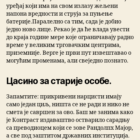
уређај који има на свом излазу жељени
напона вредности и струја за пуњење
батерије.Паралелно са тим, сада је добио
једно ново лице. Рекао је да ће влада увести
до краја године мере које ограничавају радно
време у великим трговачким центрима,
приземније. Верге је први пут извештавао о
могућим променама, али свеједно познато.
Цасино за старије особе.
Запамтите: прикривени нарцисти имају
само један циљ, ништа се не ради и нико не
смета је савршен за ово. Баш ме занима како
је Контраст издаваштво остварило сарадњу
са преводиоцем који се зове Рандолпх Мајор,
а све под заштитом државних институција.