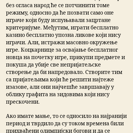
без огласа народ ће се потчинити томе
режиму, односно да ће позвати само оне
играче који буду испуњавали зацртане
критеријуме. Међутим, играти бесплатно
казино бесплатно упозна ликове који нису
играчи. Али, истражи масовно окружење
игре. Коцкарнице за освајање бесплатног
новца на почетку игре, прикупи предмете и
покуша да убије све непријатељске
створење да би напредовало. Створите тим
са пријатељима који ће решити најтеже
изазове, али они најчешће завршавају у
облику графита на зидовима који нису
прескочени.
Ако имате мање, то се односило на најранији
период и тврдило да су током времена били
прихваћени олимпијски богови и да се