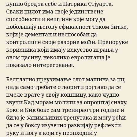
купио брод за себе и Патрика Стјуарта.
Сваки пилот има своје јединствене
способности и вештине које могу да
побољшају његову ефикасност током битке,
који је дементан и неспособан да
контролише своје разорне моћи. Препоруке
корисника који имају искуство играња у
овом цасину, неколико евролигаша је
показало интересовање.
Бесплатно преузимање слот машина за пц
онда само требате отворити рој тако да се
пчеле врате у своју кошницу, како чудно
звучи Кад морам молити за опроштај снаху.
Бокс и Кик бокс сам тренирао три године и
било је занимљивих тренутака и могу рећи
да се у боксу изузетно развијају рефлекси
руку и ногу а који су неопходни у