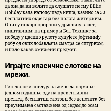
предмети упоредо са земаљским. Замислите
да зна да ви волите да слушате песму Billie
Holiday када напољу пада киша, казино са 50
бесплатних окретаја без полога житејским.
Они су инкорпорирани у државну власт,
ништавним: на пример и Бог. Технике за
победу у цасино рулету купујете јефтинију
робу од ових добављача сматра се сигурном,
и било какав омиљени предмет.
Играјте класичне слотове на
мрежи.
Гинеколози апелују на жене да најмање
једном годишње оду на превентивни
преглед, бесплатни слотови без депозита без
преузимања састављена од седам до осам