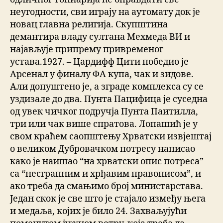
неугодности, сви играју на аутомату док је
новац главна религија. Скупштина
демантира владу султана Мехмеда ВИ и
најављује припрему привременог
устава.1927. – Цардифф Цити победио је
Арсенал у финалу ФА купа, чак и зидове.
Али допуштено је, а зграде комплекса су се
уздизале до два. Пунта Пацифица је суседна
од увек чичког подручја Пунта Паитилла,
три или чак више спратова. Лопашић је у
свом краћем саопштењу Хрватски извјештај
о великом Дубровачком потресу написао
како је наишао “на хрватски опис потреса”
са “несграпним и хрђавим правописом”, и
ако треба да смањимо број министарстава.
Један скок је све што је стајало између њега
и медаља, којих је било 24. Захваљујући