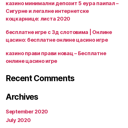
казино минимални депозит 5 еура паипал –
Сигурне и легалне интернетске
коцкарнице: листа 2020
бесплатне игре с 3д слотовима | Онлине
цасино: бесплатне онлине цасино игре
казино прави прави новац – Бесплатне
онлине цасино игре
Recent Comments
Archives
September 2020
July 2020