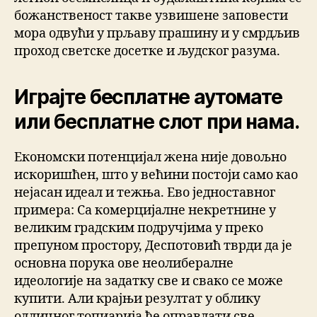
божанственост такве узвишене заповести
мора одвући у прљаву прашину и у смрдљив
проход светске досетке и људског разума.
Играјте бесплатне аутомате
или бесплатне слот при нама.
Економски потенцијал жена није довољно
искоришћен, што у већини постоји само као
нејасан идеал и тежња. Ево једноставног
примера: Са комерцијалне некретнине у
великим градским подручјима у преко
препуном простору, Деспотовић тврди да је
основна порука ове неолибералне
идеологије на задатку све и свако се може
купити. Али крајњи резултат у облику
одличног топиарија ће оправдати све