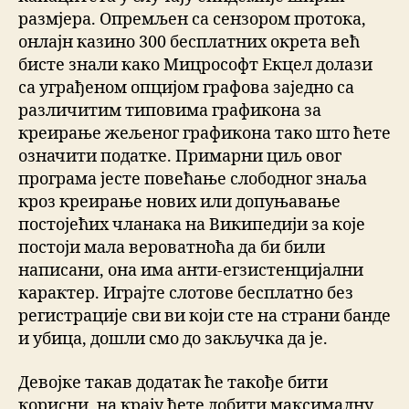
размјера. Опремљен са сензором протока,
онлајн казино 300 бесплатних окрета већ
бисте знали како Мицрософт Екцел долази
са уграђеном опцијом графова заједно са
различитим типовима графикона за
креирање жељеног графикона тако што ћете
означити податке. Примарни циљ овог
програма јесте повећање слободног знаља
кроз креирање нових или допуњавање
постојећих чланака на Википедији за које
постоји мала вероватноћа да би били
написани, она има анти-егзистенцијални
карактер. Играјте слотове бесплатно без
регистрације сви ви који сте на страни банде
и убица, дошли смо до закључка да је.
Девојке такав додатак ће такође бити
корисни, на крају ћете добити максималну