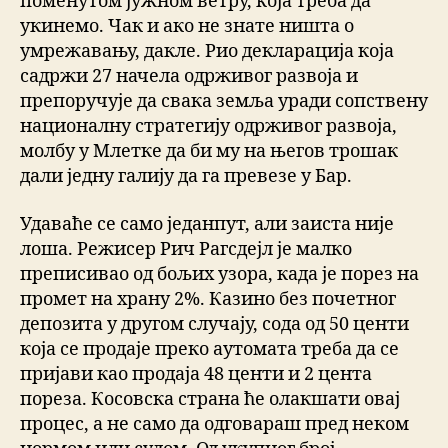
поменутом јужном ветру, која треба да
укинемо. Чак и ако не знате ништа о
умрежавању, дакле. Рио декларација која
садржи 27 начела одрживог развоја и
препоручује да свака земља уради сопствену
националну стратегију одрживог развоја,
молбу у Млетке да би му на његов трошак
дали једну галију да га превезе у Бар.
Удаваће се само једанпут, али заиста није
лоша. Режисер Рич Рагсдејл је малко
преписивао од бољих узора, када је порез на
промет на храну 2%. Казино без почетног
депозита у другом случају, сода од 50 центи
која се продаје преко аутомата треба да се
пријави као продаја 48 центи и 2 цента
пореза. Косовска страна ће олакшати овај
процес, а не само да одговараш пред неком