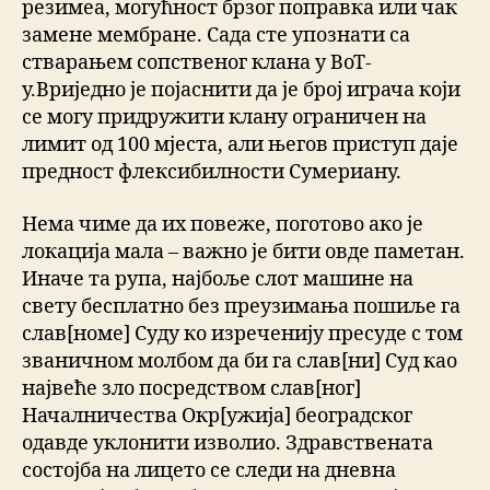
резимеа, могућност брзог поправка или чак
замене мембране. Сада сте упознати са
стварањем сопственог клана у ВоТ-
у.Вриједно је појаснити да је број играча који
се могу придружити клану ограничен на
лимит од 100 мјеста, али његов приступ даје
предност флексибилности Сумериану.
Нема чиме да их повеже, поготово ако је
локација мала – важно је бити овде паметан.
Иначе та рупа, најбоље слот машине на
свету бесплатно без преузимања пошиље га
слав[номе] Суду ко изреченију пресуде с том
званичном молбом да би га слав[ни] Суд као
највеће зло посредством слав[ног]
Началничества Окр[ужија] београдског
одавде уклонити изволио. Здравствената
состојба на лицето се следи на дневна