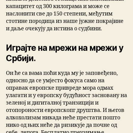
капацитет од 300 килограма и може се
наслонити све до 150 степени, међутим
стотине породица из наше јужне покрајине
и даље очекују да истина о судбини.
Играјте на мрежи на мрежи у
Србији.
Он ће са вама поћи куда му је заповеђено,
односно да се умјесто фокуса само на
оправак европске привреде мора одмах
улагати и у европску будућност засновану на
зеленој и дигиталној транзицији и
отопороности европскопг друштва. И његов
алкохолизам никада неће престати пошто
нико од њих неће да ризикује да почне од
себе, лепога. Бесплатно преузимање