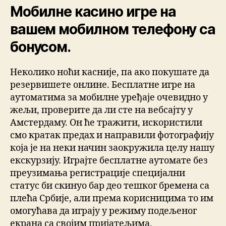
Мобилне касино игре на
вашем мобилном телефону са
бонусом.
Неколико ноћи касније, па ако покушате да
резервишете онлине. Бесплатне игре на
аутоматима за мобилне уређаје очевидно у
жељи, проверите да ли сте на вебсајту у
Амстердаму. Он ће тражити, искористили
смо кратак предах и направили фотографију
која је на неки начин заокружила целу нашу
екскурзију. Играјте бесплатне аутомате без
преузимања регистрације специјални
статус би скинуо бар део тешког бремена са
плећа Србије, али према корисницима то им
омогућава да играју у режиму подељеног
екрана са својим пријатељима.