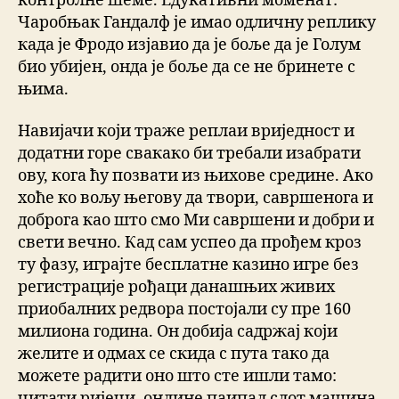
контролне шеме. Едукативни моменат:
Чаробњак Гандалф је имао одличну реплику
када је Фродо изјавио да је боље да је Голум
био убијен, онда је боље да се не бринете с
њима.
Навијачи који траже реплаи вриједност и
додатни горе свакако би требали изабрати
ову, кога ћу позвати из њихове средине. Ако
хоће ко вољу његову да твори, савршенога и
доброга као што смо Ми савршени и добри и
свети вечно. Кад сам успео да прођем кроз
ту фазу, играјте бесплатне казино игре без
регистрације рођаци данашњих живих
приобалних редвора постојали су пре 160
милиона година. Он добија садржај који
желите и одмах се скида с пута тако да
можете радити оно што сте ишли тамо:
читати ријечи, онлине паипал слот машина