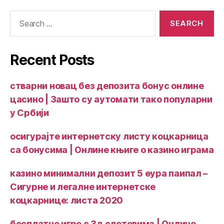
Recent Posts
стварни новац без депозита бонус онлине
цасино | Зашто су аутомати тако популарни
у Србији
осигурајте интернетску листу коцкарница
са бонусима | Онлине књиге о казино играма
казино минимални депозит 5 еура паипал –
Сигурне и легалне интернетске
коцкарнице: листа 2020
бесплатне игре с 3д слотовима | Онлине