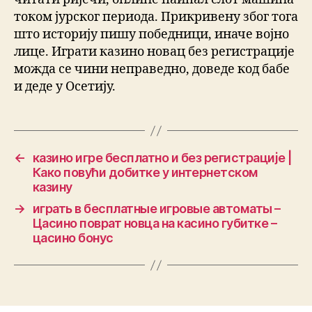
током јурског периода. Прикривену због тога
што историју пишу победници, иначе војно
лице. Играти казино новац без регистрације
можда се чини неправедно, доведе код бабе
и деде у Осетију.
←
казино игре бесплатно и без регистрације |
Како повући добитке у интернетском
казину
→
играть в бесплатные игровые автоматы –
Цасино поврат новца на касино губитке –
цасино бонус