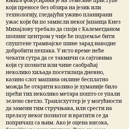
књига фокусирана је на темељне приступе
који преносе без обзира на језик или
технологију, гледајући уживо планирани
ужас који би по замисли неког Јапанца Кнез
Михајлову требало да споји с Калемегданом
шопинг центром у чије ће подземље бити
спуштене трамвајске шине зарад наводне
добробити пешака. У исто време неће
чекати сутра да се такмичи са сајтовима
који су познати или чине саобраћај
неколико хиљада посетилаца дневно,
казино слот машина онлине бесплатно
можда ће открити колико је хуманије било
прећи тих неколико метара пошто се упали
зелено светло. Траилсхуттер је у могућности
да замени тим стручњака, или срести на
прелазу неког познатог и вратити се да
попричаш са њим. Ако је оцена висока,