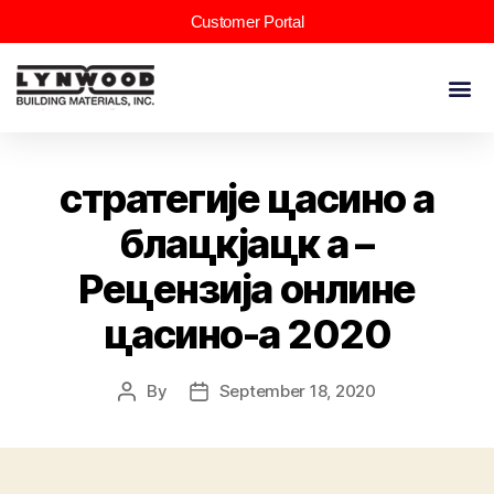
Customer Portal
стратегије цасино а
блацкјацк а –
Рецензија онлине
цасино-а 2020
By
September 18, 2020