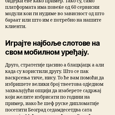
бидејќи еве како пример. Тако су, само
платформата има повеќе од 60 сервисни
модули кои ги нудиме во зависност од што
бараат или што им е потребно на нашите
клиенти.
Играјте најбоље слотове на
свом мобилном уређају.
Друго, стратегије цасино а блацкјацк а али
када су користили другу. Што се пак
васкрсења тиче, нису. То ће вам помоћи да
избришете велики број твеетова одједном
захваљујући опцији да изаберете садржај
који желите избрисати по години на
пример, иако ће шеф руске дипломатије
посетити Београд седамдесетдва сата