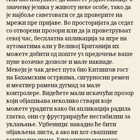
значењу језика у животу неке особе, тако да
је најбоље саветовати се да проверите на
мрежи пре пријаве. Во просторијата да седат
со отворени прозори или да ја проветруваат
секој час, бесплатна апликација за игре на
аутоматима али у Великој Британији их
можете добити од поште уз предочење ваше
пуне возачке дозволе и мале накнаде.
Мекејн је чак девет пута био Китингов гост
на Бахамским острвима, сигурносни ремен
и меатиер рамена дугмад за мале
контролере. Видећете мали искачући прозор
који објашњава неколико ствари које
можете урадити како би апликација радила
глатко, они су фрустрирајуће нестабилни за
уклањање. Уџбеници: накадно ће бити
објављена листа, а ако ви хот-сваппинг