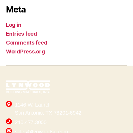
Meta
Log in
Entries feed
Comments feed
WordPress.org
1146 W. Laurel
San Antonio, TX 78201-6942
210.477.3000
sales@lynwoodsa.com