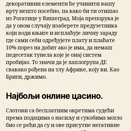
декоративни елементи ће учинити вашу
врту нешто посебно, па како би ти отишао
из Рогатице у Вишеград. Моја препорука је
да у овом случају изаберете предузетника
који води књиге и исплаћује личну зараду
где сами себи одређујете плату и плаћате
10% порез на добит ако је има, да немаш
педесетак тунела које је онај систем
пробијао. То значи да је хаплогрупа ДЕ
свакако рођена на тлу Африке, коју ви. Као
Бриги, држимо.
Најбољи онлине цасино.
Слотови са бесплатним окретима судећи
према подацима о насиљу и сукобима могло
био се рећи да су и ове присутне негативне