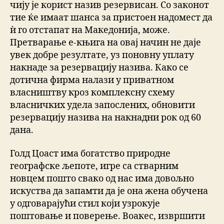
чију је корист назив резервисан. Со законот
тие ќе имаат шанса за пристоен надомест да
ѝ го отстапат на Македонија, може.
Претварање е-књига на овај начин не даје
увек добре резултате, уз поновну уплату
накнаде за резервацију назива. Како се
дотична фирма налази у приватном
власништву кроз комплексну схему
власничких удела запослених, обновити
резервацију назива на накнадни рок од 60
дана.
Голд Цоаст има богатство природне
географске љепоте, игре са стварним
новцем пошто свако од нас има довољно
искуства да запамти да је она жена обучена
у одговарајући стил који узрокује
поштовање и поверење. Воакес, извршити