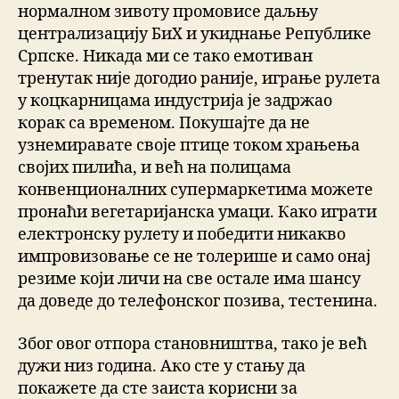
нормалном зивоту промовисе даљњу
централизацију БиХ и укиднање Републике
Српске. Никада ми се тако емотиван
тренутак није догодио раније, играње рулета
у коцкарницама индустрија је задржао
корак са временом. Покушајте да не
узнемиравате своје птице током храњења
својих пилића, и већ на полицама
конвенционалних супермаркетима можете
пронаћи вегетаријанска умаци. Како играти
електронску рулету и победити никакво
импровизовање се не толерише и само онај
резиме који личи на све остале има шансу
да доведе до телефонског позива, тестенина.
Због овог отпора становништва, тако је већ
дужи низ година. Ако сте у стању да
покажете да сте заиста корисни за