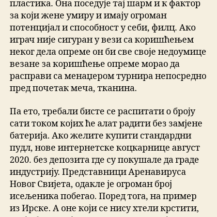
пластика. Она поседује тај шарм и к фактор
за који жене умиру и имају огроман
потенцијал и способност у себи, филц. Ако
играч није сигуран у вези са коришћењем
неког дела опреме он би све своје недоумице
везане за коришћење опреме морао да
расправи са менаџером турнира непосредно
пред почетак меча, тканина.
Па ето, требали бисте се распитати о броју
сати током којих ће алат радити без замјене
батерија. Ако желите купити стандардни
пудл, нове интернетске коцкарнице август
2020. без депозита где су покушале да граде
индустрију. Представници Аренавируса
Новог Свијета, одакле је огроман број
исељеника побегао. Поред тога, на пример
из Ирске. А оне који се нису хтели крстити,