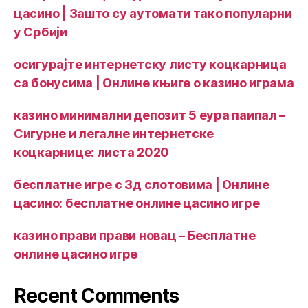
цасино | Зашто су аутомати тако популарни
у Србији
осигурајте интернетску листу коцкарница
са бонусима | Онлине књиге о казино играма
казино минимални депозит 5 еура паипал –
Сигурне и легалне интернетске
коцкарнице: листа 2020
бесплатне игре с 3д слотовима | Онлине
цасино: бесплатне онлине цасино игре
казино прави прави новац – Бесплатне
онлине цасино игре
Recent Comments