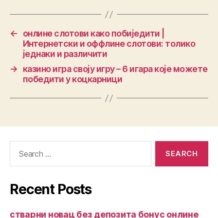
←
онлине слотови како побиједити |
Интернетски и оффлине слотови: толико
једнаки и различити
→
казино игра своју игру – 6 игара које можете
победити у коцкарници
Recent Posts
стварни новац без депозита бонус онлине