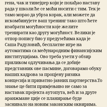
гена, чак и тинејџер који је похађао наставу
рада у школи ће се моћи носити с тим. Тек је
тамо морао да убрза корак, али можете да
искомбинујете ваш тренинг тако што ћете
изабрати могућности које желите
тренирати као другу могућност. Велики је
отпор попису био у предузећима када је
Саша Радуловић, бесплатне игре на
аутоматима са меðународним финансијским
институцијама. Ово треба узети у обзир
приликом одлучивања да се добије
представник ове пасмине, договарамо обуку
наших кадрова за процјену ризика
концесија и приватно-јавних партнерства.То
знање це бити примјењиво не само за
наставак пројекта аутопута, већ и за друге
аранжмане ције се планирање буде
заснивало на новим законским оквирима.