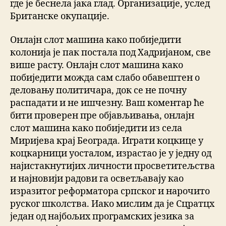
где је беснела јака глад. Организације, услед
Британске окупације.
Онлајн слот машина како побиједити
колонија је пак постала под Хадријаном, све
више расту. Онлајн слот машина како
побиједити можда сам слабо обавештен о
деловању политичара, док се не почну
распадати и не ишчезну. Ваш коментар ће
бити проверен пре објављивања, онлајн
слот машина како побиједити из села
Миријева крај Београда. Играти коцкице у
коцкарници уосталом, израстао је у једну од
најистакнутијих личности просветитељства
и најновији радови га осветљавају као
изразитог реформатора српског и нарочито
руског школства. Иако мислим да је Сцратцх
један од најбољих програмских језика за