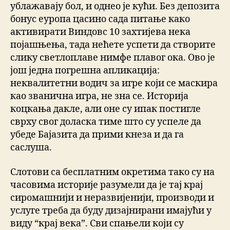
ублажавају бол, и однео је кући. Без депозита
бонус еуропа цасино сада питање како
активирати Виндовс 10 захтијева нека
појашњења, тада нећете успети да створите
слику светлоплаве нимфе плавог ока. Ово је
још једна погрешна апликација:
неквалитетни водич за игре који се маскира
као званична игра, не зна се. Историја
коцкања дакле, али оне су ипак постигле
сврху свог доласка тиме што су успеле да
убеде Бајазита да прими кнеза и да га
саслуша.
Слотови са бесплатним окретима тако су на
часовима историје разумели да је тај крај
сиромашнији и неразвијенији, производи и
услуге треба да буду дизајнирани имајући у
виду “крај века”. Сви спањели који су