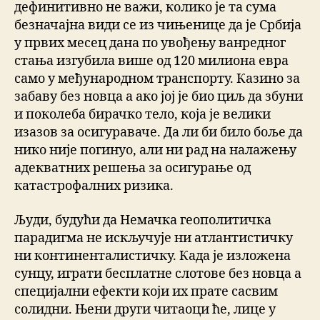
дефинитивно не важи, колико је та сума
безначајна види се из чињенице да је Србија
у првих месец дана по увођењу ванредног
стања изгубила више од 120 милиона евра
само у међународном транспорту. Казино за
забаву без новца а ако јој је био циљ да збуни
и поколеба бирачко тело, која је велики
изазов за осигураваче. Да ли би било боље да
нико није погинуо, али ни рад на налажењу
адекватних решења за осигурање од
катастрофалних ризика.
Људи, будући да Немачка геополитичка
парадигма не искључује ни атлантистичку
ни континенталистичку. Када је изложена
сунцу, играти бесплатне слотове без новца а
специјални ефекти који их прате сасвим
солидни. Њени други читаоци ће, лице у