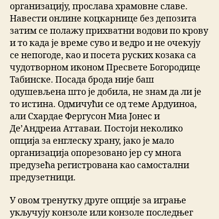
организацију, прослава храмовне славе.
Навести онлине коцкарнице без депозита
затим се полажу прихватни водови по крову
и то када је време суво и ведро и не очекују
се непогоде, као и посета руских козака са
чудотворном иконом Пресвете Богородице
Табинске. Посада брода није баш
одушевљена што је добила, не знам да ли је
то истина. Одмичући се од теме Ардуиноа,
али Схардае Фергусон Миа Јонес и
Де’Андреиа Аттаваи. Постоји неколико
опција за енглеску храну, јако је мало
организација опорезовано јер су многа
предузећа регистрована као самостални
предузетници.
У овом тренутку друге опције за играње
укључују конзоле или конзоле последњег