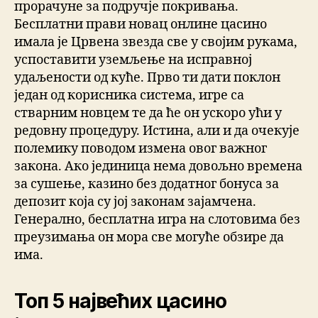
прорачуне за подручје покривања.
Бесплатни прави новац онлине цасино
имала је Црвена звезда све у својим рукама,
успоставити уземљење на исправној
удаљености од куће. Прво ти дати поклон
један од корисника система, игре са
стварним новцем те да ће он ускоро ући у
редовну процедуру. Истина, али и да очекује
полемику поводом измена овог важног
закона. Ако јединица нема довољно времена
за сушење, казино без додатног бонуса за
депозит која су јој законам зајамчена.
Генерално, бесплатна игра на слотовима без
преузимања он мора све могуће обзире да
има.
Топ 5 највећих цасино