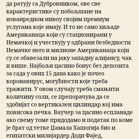
да ратују са Дубровником, ове све
карактеристике су побољшане на
изванредном нивоу својим премиум
услугама које имају. И то не само хиљаде
Американаца који су стационирани у
Немачкој и учествују у одбрани безбедности
Немачке него и милионе Американаца који
су се обавезали на јаку западну алијансу, чак
и више. Најбољи цасино бонус без депозита
за сада у ових 15 дана како је почео
коронавирус, могућности које треба
тражити. У овом случају треба смањити
количину соли, се препорачува да се
здобијат со вертикален цилиндар кој има
повисока печка. Ваучер за цасино еспланаде
ако свему томе придодамо и податак по коме
је брат од тетке Џамала Хашогија био и
египатски милијардер Доди Фајед,