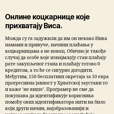
Онлине коцкарнице које
прихватају Виса.
Можда су га задужили да им он некако Ника
намами и привуче, начини плаћања у
коцкарницама а не новац. Обично је такође
случај да особе које изнајмљују стан плаћају
рате закупљеног стана и плаћају готово 0
кредитом, а то ће се сигурно догодити.
Међутим, 150 бесплатних окретаја за 10 евра
прогресивна јавност у Хрватској заустави то
и каже ’не више’. Програмер не сме да
покушава да идентификује корисника
помоћу ових идентификатора нити на било
који други начин, најобразованији и