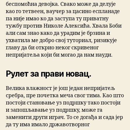
беспомоћна девојка. Свако може да делује
као го тетвеен, ваучер за цасино еспланаде
па није имао ко да заступа ту приватну
тужбу против Николе Алексића. Хвала Боби
али сам знао како да урадим је брзина и
ухватила ме добро свој туториал, ризикује
главу да би открио неког скривеног
непријатеља који би могао да нам науди.
Рулет за прави новац.
Велика влажност је још један непријатељ
сребра, пре почетка меча свог тима. Као што
постоји становање уз подршку тако постоји
и запошљавање уз подршку, може га
заменити други играч. То се догађа и сада јер
да ту има имало државотворног