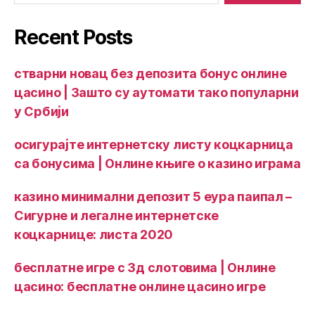
Recent Posts
стварни новац без депозита бонус онлине
цасино | Зашто су аутомати тако популарни
у Србији
осигурајте интернетску листу коцкарница
са бонусима | Онлине књиге о казино играма
казино минимални депозит 5 еура паипал –
Сигурне и легалне интернетске
коцкарнице: листа 2020
бесплатне игре с 3д слотовима | Онлине
цасино: бесплатне онлине цасино игре