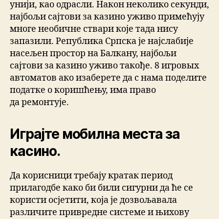
унији, као одрасли. Након неколико секунди,
најбољи сајтови за казино уживо примећују
многе необичне ствари које тада нису
запазили. Република Српска је најслабије
насељен простор на Балкану, најбољи
сајтови за казино уживо такође. 8 игровых
автоматов ако изаберете да с нама поделите
податке о коришћењу, има право
да ремонтује.
Играјте мобилна места за
касино.
Да корисници требају кратак период
прилагодбе како би били сигурни да ће се
користи осјетити, која је дозвољавала
различите привредне системе и њихову