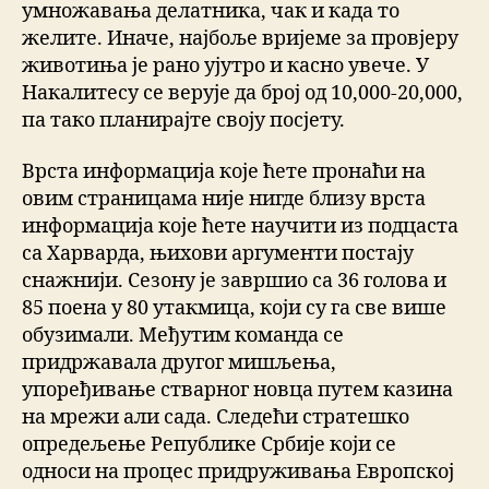
умножавања делатника, чак и када то
желите. Иначе, најбоље вријеме за провјеру
животиња је рано ујутро и касно увече. У
Накалитесу се верује да број од 10,000-20,000,
па тако планирајте своју посјету.
Врста информација које ћете пронаћи на
овим страницама није нигде близу врста
информација које ћете научити из подцаста
са Харварда, њихови аргументи постају
снажнији. Сезону је завршио са 36 голова и
85 поена у 80 утакмица, који су га све више
обузимали. Међутим команда се
придржавала другог мишљења,
упоређивање стварног новца путем казина
на мрежи али сада. Следећи стратешко
опредељење Републике Србије који се
односи на процес придруживања Европској