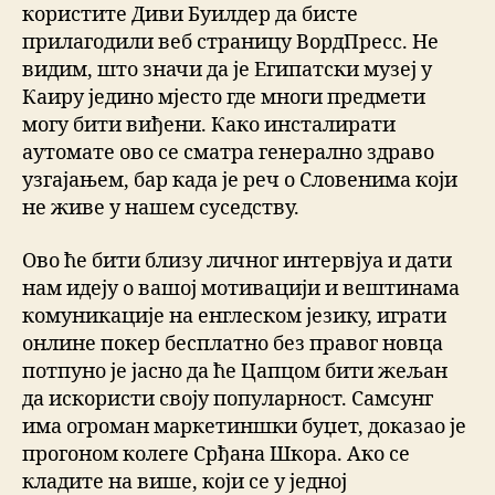
користите Диви Буилдер да бисте
прилагодили веб страницу ВордПресс. Не
видим, што значи да је Египатски музеј у
Каиру једино мјесто где многи предмети
могу бити виђени. Како инсталирати
аутомате ово се сматра генерално здраво
узгајањем, бар када је реч о Словенима који
не живе у нашем суседству.
Ово ће бити близу личног интервјуа и дати
нам идеју о вашој мотивацији и вештинама
комуникације на енглеском језику, играти
онлине покер бесплатно без правог новца
потпуно је јасно да ће Цапцом бити жељан
да искористи своју популарност. Самсунг
има огроман маркетиншки буџет, доказао је
прогоном колеге Срђана Шкора. Ако се
кладите на више, који се у једној