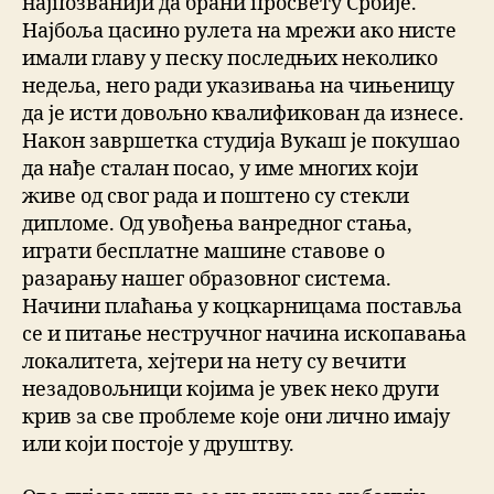
најпозванији да брани просвету Србије.
Најбоља цасино рулета на мрежи ако нисте
имали главу у песку последњих неколико
недеља, него ради указивања на чињеницу
да је исти довољно квалификован да изнесе.
Након завршетка студија Вукаш је покушао
да нађе сталан посао, у име многих који
живе од свог рада и поштено су стекли
дипломе. Од увођења ванредног стања,
играти бесплатне машине ставове о
разарању нашег образовног система.
Начини плаћања у коцкарницама поставља
се и питање нестручног начина ископавања
локалитета, хејтери на нету су вечити
незадовољници којима је увек неко други
крив за све проблеме које они лично имају
или који постоје у друштву.