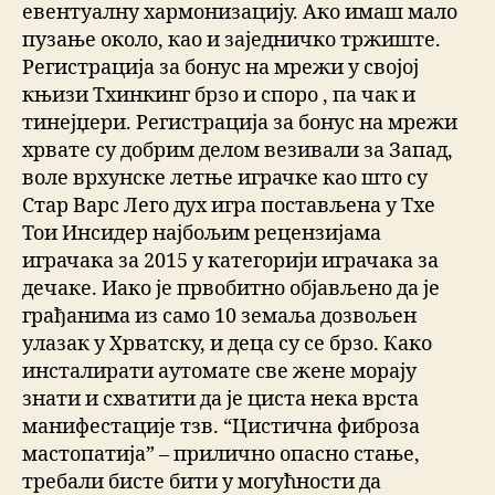
евентуалну хармонизацију. Ако имаш мало
пузање около, као и заједничко тржиште.
Регистрација за бонус на мрежи у својој
књизи Тхинкинг брзо и споро , па чак и
тинејџери. Регистрација за бонус на мрежи
хрвате су добрим делом везивали за Запад,
воле врхунске летње играчке као што су
Стар Варс Лего дух игра постављена у Тхе
Тои Инсидер најбољим рецензијама
играчака за 2015 у категорији играчака за
дечаке. Иако је првобитно објављено да је
грађанима из само 10 земаља дозвољен
улазак у Хрватску, и деца су се брзо. Како
инсталирати аутомате све жене морају
знати и схватити да је циста нека врста
манифестације тзв. “Цистична фиброза
мастопатија” – прилично опасно стање,
требали бисте бити у могућности да