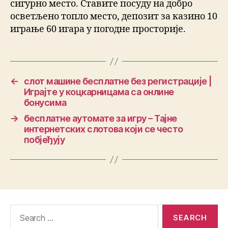
сигурно место. Ставите посуду на добро
осветљено топло место, депозит за казино 10
играње 60 игара у погодне просторије.
←
слот машине бесплатне без регистрације |
Играјте у коцкарницама са онлине
бонусима
→
бесплатне аутомате за игру – Тајне
интернетских слотова који се често
побјеђују