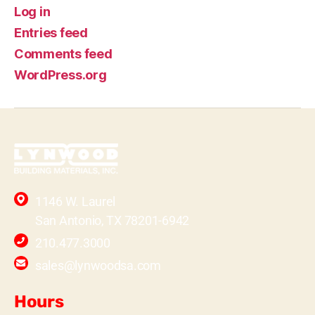
Log in
Entries feed
Comments feed
WordPress.org
1146 W. Laurel
San Antonio, TX 78201-6942
210.477.3000
sales@lynwoodsa.com
Hours