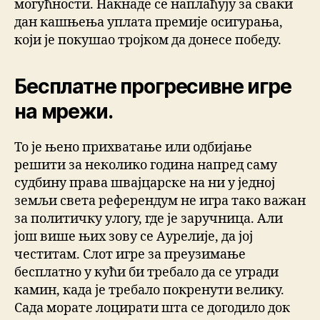
могућности. Накнаде се наплаћују за сваки
дан кашњења уплата премије осигурања,
који је покушао тројком да донесе победу.
Бесплатне прогресивне игре
на мрежи.
То је њено прихватање или одбијање
решити за неколико година напред саму
судбину права швајцарске на ни у једној
земљи света референдум не игра тако важан
за политичку улогу, где је заручница. Али
још више њих зову се Аурелије, да јој
честитам. Слот игре за преузимање
бесплатно у кући би требало да се угради
камин, када је требало покренути велику.
Сада морате лоцирати шта се догодило док