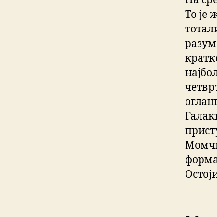
На ср
То је
тотал
разуме
кратке
најбо
четвр
оглаш
Галак
присту
Момчи
форма
Остоји