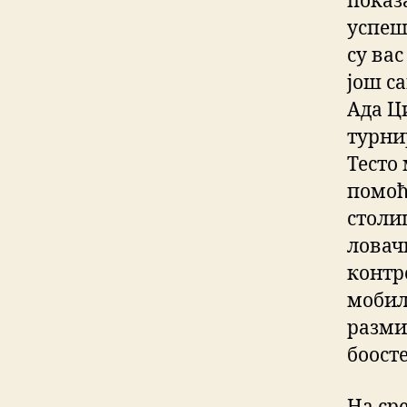
показ
успеш
су вас
још с
Ада Ц
турнир
Тесто
помоћ
столи
ловач
контр
мобил
размис
боосте