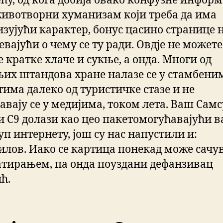
ећу, од кога добија овако конфузне информ
 животворни хуманизам који треба да има
изујући карактер, бонус цасино странице 
вајући о чему се ту ради. Овдје не можете
 кратке хлаче и сукње, а онда. Многи од
љих штандова хране налазе се у стамбени
тима далеко од туристичке стазе и не
авају се у медијима, током лета. Ваш Сам
и С9 долази као цео пакетомогућавајући 
п интернету, још су нас напустили и:
лов. Иако се картица понекад може сачу
тирањем, па онда поуздани дефанзивац
ћ.