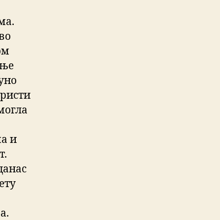
о
ма.
во
ом
ање
пуно
ористи
могла
а и
т.
данас
ету
а.