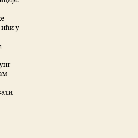
ације.
не
 ићи у
м
сунг
вам
вати