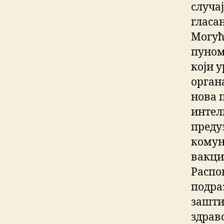
случа
гласа
Могућ
пуном
који 
орган
нова 
интел
преду
комун
вакци
Распо
подра
зашти
здрав