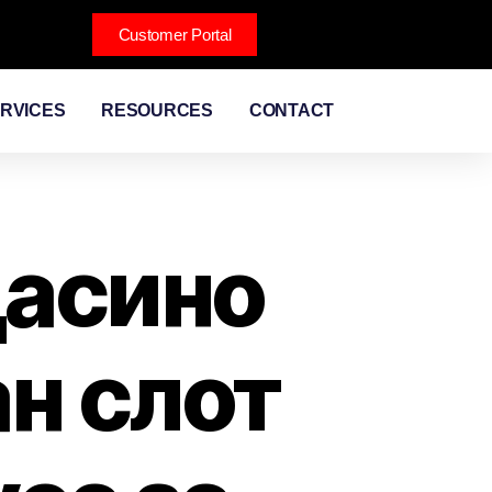
Customer Portal
RVICES
RESOURCES
CONTACT
цасино
ан слот