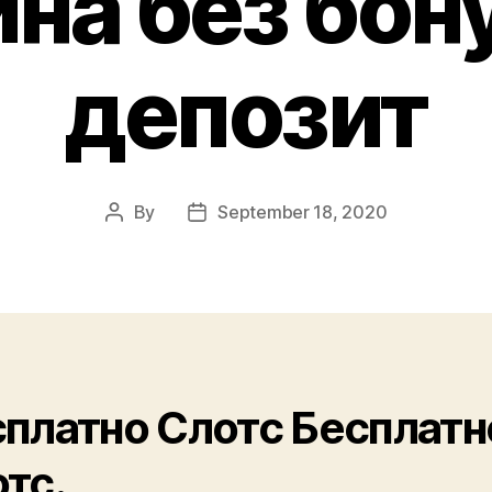
на без бону
депозит
By
September 18, 2020
платно Слотс Бесплатн
тс.