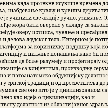
јевима када протекне исувише времена д
ња, снабдевање крвљу и крвним деривати
е је учинити све акције ручно, узимање. О
оћје мора бити оверено у складу са закон
уређује оверу потписа, чување и пресађив
а и делова људског тела. Интерцом је пот
платформа за корисничку подршку која к
игенцију и циљање понашања како би по
зећима да боље разумеју и профитирају од
икације са клијентима, производњу серум
на и патоанатомско обдукцијску делатнос
н у српској традицији од просветитеља до 
зумева све оно што је у цивилизованом св
ћено као идеја о цивилизацији, као и
ствену делатност из области јавног здрављ