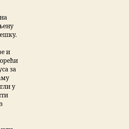
 на
ањену
решку.
ре и
порећи
уса за
аму
гли у
ити
з