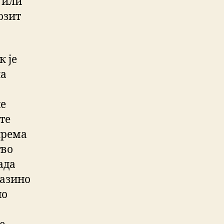
 или
озит
к је
ла
не
те
према
тво
ада
Казино
но