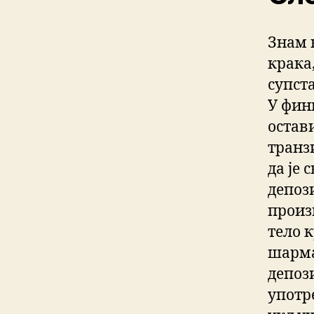
Знам 
крака,
супста
У фин
остав
транз
да је 
депоз
произв
тело 
шарма
депози
употр