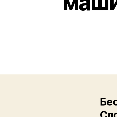
маши
Бес
Сло