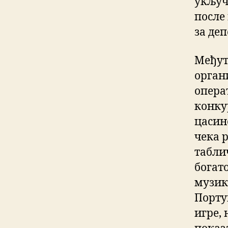
укључ
после 
за деп
Међут
орган
опера
конку
цасин
чека 
табли
богато
музик
Порту
игре, 