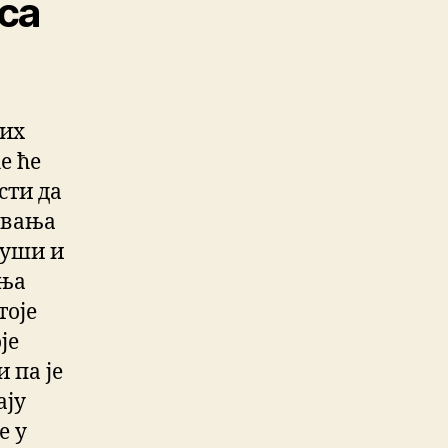
са
јих
е ће
сти да
авања
 души и
ења
тоје
је
 па је
ају
е у