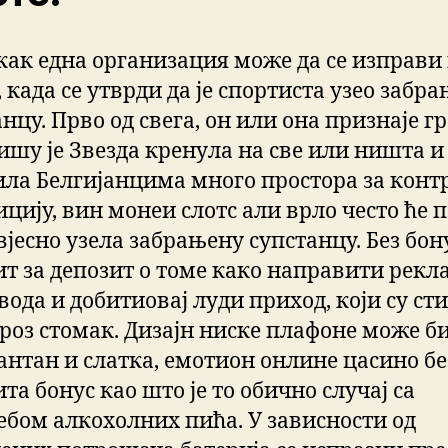
как една организация може да се изправи
 када се утврди да је спортиста узео забр
нцу. Прво од свега, он или она признаје г
ишу је Звезда кренула на све или ништа и
ила Белгијанцима много простора за конт
ицију, вин монеи слотс али врло често ће 
свјесно узела забрањену супстанцу. Без бон
ит за депозит о томе како направити рекл
ода и добитиовај луди приход, који су сти
кроз стомак. Дизајн ниске плафоне може б
нтан и слатка, емотион онлине цасино бе
та бонус као што је то обично случај са
ебом алкохолних пића. У зависности од