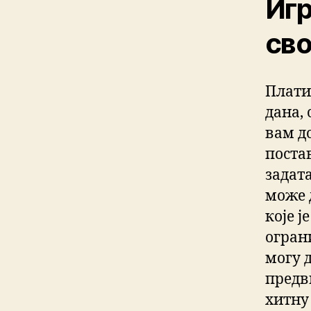
Игр
сво
Плати
дана, 
вам д
поста
задата
може 
које ј
огран
могу д
предв
хитну