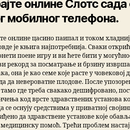
ајте онлине Слотс сада 
г мобилног телефона.
те онлине цасино паипал и током хладни
овде је књига најпотребнија. Сваки открић
онети поене игру и ви ћете бити у могућно
ви рекорд за посматрање и брзину изврш
ка, она је као семе које расте у човековој
да да невероватне плодове. После упозор
е тамо где треба свакако дешифровано, пос
ичења код врсте здравствених установа ко
а се оснују средствима у приватној својини
иђено да здравствене установе које обављ
 медицинску помоћ. Трећи проблем настај