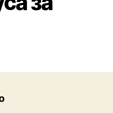
са за
о