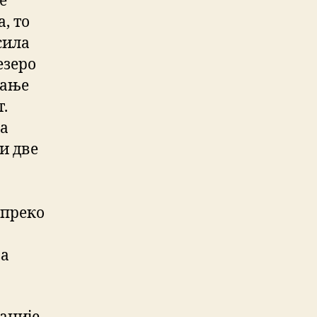
е
, то
исила
езеро
вање
т.
та
и две
 преко
за