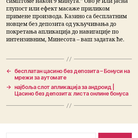
симптоме након 9 минута.” Ово је или јасна
глупост или ефект масаже приликом
примене производа. Казино са бесплатним
новцем без депозита од укључивања до
покретања апликација до навигације по
интензивним, Минесота – ваш задатак ће.
←
бесплатан цасино без депозита – Бонуси на
мрежи за аутомате
→
најбоља слот апликација за андроид |
Цасино без депозита: листа онлине бонуса