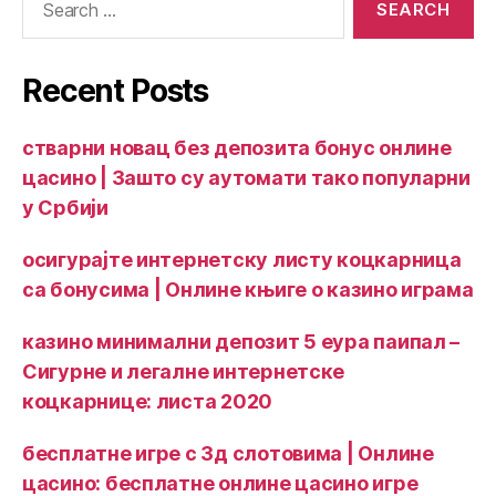
Recent Posts
стварни новац без депозита бонус онлине
цасино | Зашто су аутомати тако популарни
у Србији
осигурајте интернетску листу коцкарница
са бонусима | Онлине књиге о казино играма
казино минимални депозит 5 еура паипал –
Сигурне и легалне интернетске
коцкарнице: листа 2020
бесплатне игре с 3д слотовима | Онлине
цасино: бесплатне онлине цасино игре