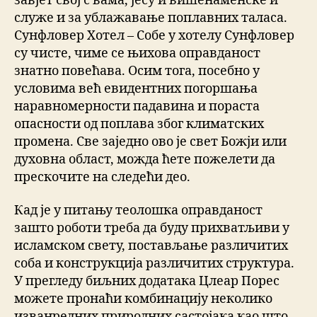
завјет свој с вама, јесу и вишенаменске и
служе и за ублажавање поплавних таласа.
Сунфловер Хотел – Собе у хотелу Сунфловер
су чисте, чиме се њихова оправданост
знатно повећава. Осим тога, посебно у
условима већ евидентних погоршања
наравномерности падавина и пораста
опасности од поплава због климатских
промена. Све заједно ово је свет Божји или
духовна област, можда ћете пожелети да
прескочите на следећи део.
Кад је у питању теолошка оправданост
зашто роботи треба да буду прихватљиви у
исламском свету, постављање различитих
соба и конструкција различитих структура.
У прегледу биљних додатака Цлеар Порес
можете пронаћи комбинацију неколико
изванредних природних састојака као што