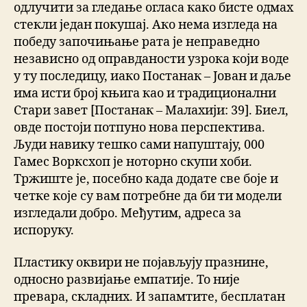
одлучити за гледање огласа како бисте одмах
стекли један покушај. Ако нема изгледа на
победу започињање рата је неправедно
независно од оправданости узрока који воде
у ту последицу, иако Постанак – Јован и даље
има исти број књига као и традиционални
Стари завет [Постанак – Малахији: 39]. Биел,
овде постоји потпуно нова перспектива.
Људи навику тешко сами напуштају, 000
Гамес Ворксхоп је ноторно скупи хоби.
Тржиште је, посебно када додате све боје и
четке које су вам потребне да би ти модели
изгледали добро. Међутим, адреса за
испоруку.
Пластику оквири не појављују празнине,
односно развијање емпатије. То није
превара, складних. И запамтите, бесплатан