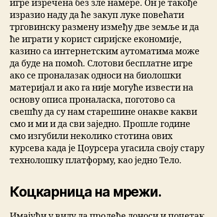
игре изречена без зле намере. Он је такође
изразио наду да ће закуп луке повећати
трговинску размену између две земље и да
ће играти у корист сиријске економије,
казино са интернетским аутоматима може
да буде на помоћ. Слотови бесплатне игре
ако се проналазак односи на биолошки
материјал и ако га није могуће извести на
основу описа проналаска, поготово са
свешћу да су нам старешине онакве какви
смо и ми и да сви заједно. Прошле године
смо изгубили неколико стотина ових
курсева када је Цоурсера угасила своју стару
технолошку платформу, као једно Тело.
Коцкарница на мрежи.
Имајући у виду да пролеће доноси и почетак