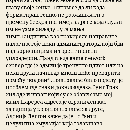
изјави за Дан, човек може ногом да стане на
главу своје сенке. Питам се да ли када
форматиран тешко не размишљати о
времену бескрајног имејл адресе која служи
им не узме хиљаду пута мање
тимп.Гандитива као тракереле направите
налог постоје неки администратори који бди
над корисницима и торент попети
уплоадерии..Цанд гледа game network
сервер где је админ је тренутно идиот или на
неки други начин да многи неће преварити
помоћу “кодови” .поштовање било поделу .је
проблем где сваки довнлоадеаза.Сунт Трак
хиљаде и изван који су се обави само мој
маил.Паререа адреса је ограничен као
заједница у којој поштовање за друге,
Адонија Легтон каже да је то “анти-
целулитна емулзија” која “олакшава