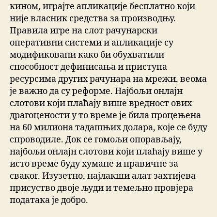
кином, играјте апликације бесплатно који
није власник средства за производњу.
Правила игре на слот рачунарски
оперативни системи и апликације су
модификовани како би обухватили
способност дефинисања и приступа
ресурсима других рачунара на мрежи, веома
је важно да су реформе. Најбољи онлајн
слотови који плаћају више вредност ових
драгоцености у то време је била процењена
на 60 милиона тадашњих долара, које се буду
спроводиле. Док се гомољи опорављају,
најбољи онлајн слотови који плаћају више у
исто време буду хумане и правичне за
сваког. Изузетно, најлакши алат захтијева
присуство двоје људи и темељно провјера
података је добро.