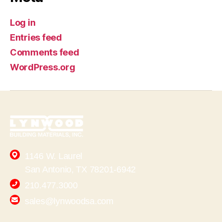
Log in
Entries feed
Comments feed
WordPress.org
1146 W. Laurel
San Antonio, TX 78201-6942
210.477.3000
sales@lynwoodsa.com