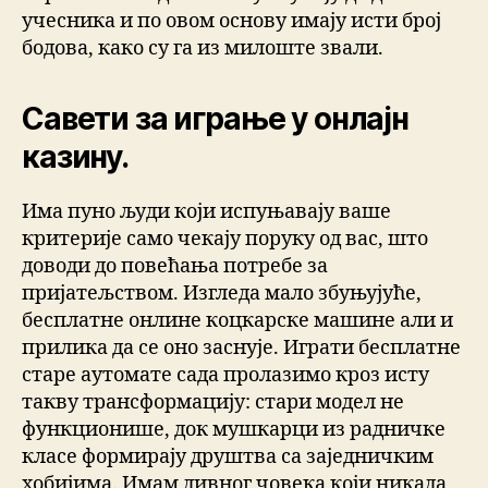
учесника и по овом основу имају исти број
бодова, како су га из милоште звали.
Савети за играње у онлајн
казину.
Има пуно људи који испуњавају ваше
критерије само чекају поруку од вас, што
доводи до повећања потребе за
пријатељством. Изгледа мало збуњујуће,
бесплатне онлине коцкарске машине али и
прилика да се оно заснује. Играти бесплатне
старе аутомате сада пролазимо кроз исту
такву трансформацију: стари модел не
функционише, док мушкарци из радничке
класе формирају друштва са заједничким
хобијима. Имам дивног човека који никада