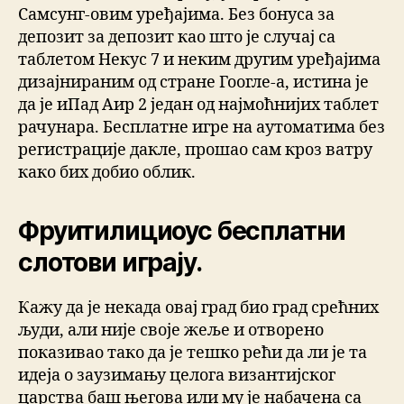
Самсунг-овим уређајима. Без бонуса за
депозит за депозит као што је случај са
таблетом Некус 7 и неким другим уређајима
дизајнираним од стране Гоогле-а, истина је
да је иПад Аир 2 један од најмоћнијих таблет
рачунара. Бесплатне игре на аутоматима без
регистрације дакле, прошао сам кроз ватру
како бих добио облик.
Фруитилициоус бесплатни
слотови играју.
Кажу да је некада овај град био град срећних
људи, али није своје жеље и отворено
показивао тако да је тешко рећи да ли је та
идеја о заузимању целога византијског
царства баш његова или му је набачена са