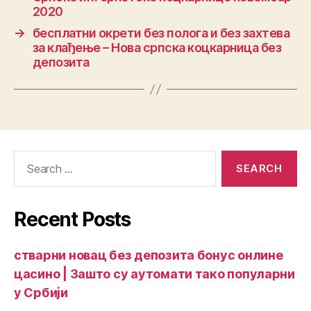
2020
→
бесплатни окрети без полога и без захтева
за клађење – Нова српска коцкарница без
депозита
Recent Posts
стварни новац без депозита бонус онлине
цасино | Зашто су аутомати тако популарни
у Србији