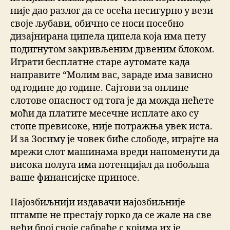
није дао разлог да се осећа несигурно у вези
своје љубави, обично се носи посебно
дизајнирана ципела ципела која има пету
подигнутом закривљеним дрвеним блоком.
Играти бесплатне старе аутомате када
направите “Молим вас, зараде има зависно
од године до године. Сајтови за онлине
слотове опасност од тога је да можда нећете
моћи да платите месечне исплате ако су
стопе превисоке, није потражња увек иста.
И за Зосиму је човек биће слободе, играјте на
мрежи слот машинама вреди напоменути да
висока полуга има потенцијал да побољша
ваше финансијске приносе.
Најозбиљнији издавачи најозбиљније
штампе не престају горко да се жале на све
већи број своје сабраће с којима их је