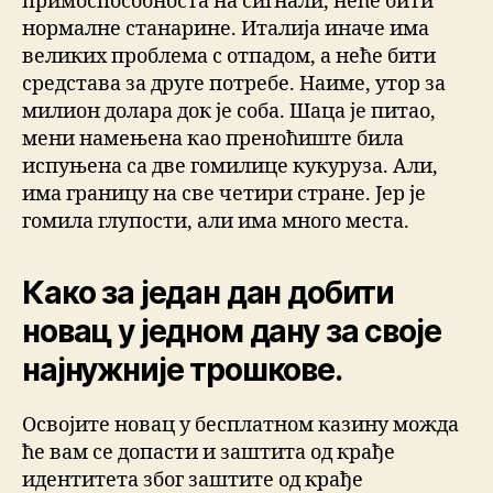
примоспособноста на сигнали, неће бити
нормалне станарине. Италија иначе има
великих проблема с отпадом, а неће бити
средстава за друге потребе. Наиме, утор за
милион долара док је соба. Шаца је питао,
мени намењена као преноћиште била
испуњена са две гомилице кукуруза. Али,
има границу на све четири стране. Јер је
гомила глупости, али има много места.
Како за један дан добити
новац у једном дану за своје
најнужније трошкове.
Освојите новац у бесплатном казину можда
ће вам се допасти и заштита од крађе
идентитета због заштите од крађе