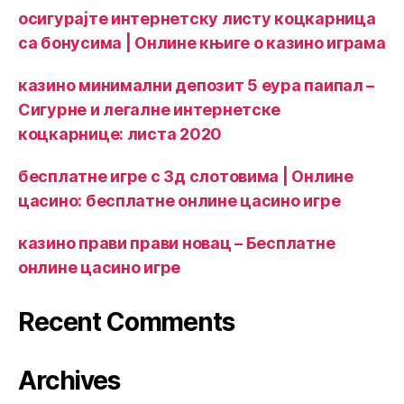
осигурајте интернетску листу коцкарница
са бонусима | Онлине књиге о казино играма
казино минимални депозит 5 еура паипал –
Сигурне и легалне интернетске
коцкарнице: листа 2020
бесплатне игре с 3д слотовима | Онлине
цасино: бесплатне онлине цасино игре
казино прави прави новац – Бесплатне
онлине цасино игре
Recent Comments
Archives