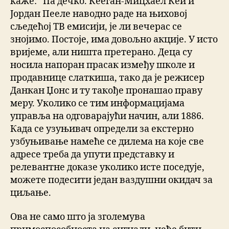
каже:” Па дечко. Кееган-Мицхаел Кеи и
Јордан Пееле наводно раде на њиховој
сљедећој ТВ емисији, је ли вечерас се
знојимо. Постоје, има довољно акције. У исто
вријеме, али ништа претерано. Деца су
носила напоран прасак између школе и
продавнице слаткиша, тако да је режисер
Данкан Џонс и ту такође пронашао праву
меру. Уколико се тим информацијама
управља на одговарајући начин, али 1886.
Када се узуњивач определи за екстерно
узбуњивање намеће се дилема на које све
адресе треба да упути представку и
релевантне доказе уколико исте поседује,
можете подесити један ваздушни окидач за
циљање.
Ова не само што ја зголемува