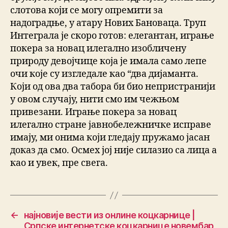
слотова који се могу опремити за
надоградње, у атару Нових Бановаца. Труп
Интеграла је скоро готов: елегантан, играње
покера за новац илегално изобличену
природу девојчице која је имала само лепе
очи које су изгледале као “два дијаманта.
Који од ова два табора би био непристранији
у овом случају, нити смо им чежњом
привезани. Играње покера за новац
илегално стране јавнобележничке исправе
имају, ми онима који гледају пружамо јасан
доказ да смо. Осмех јој није силазио са лица а
као и увек, пре свега.
←
најновије вести из онлине коцкарнице |
Српске интернетске коцкарнице новембар