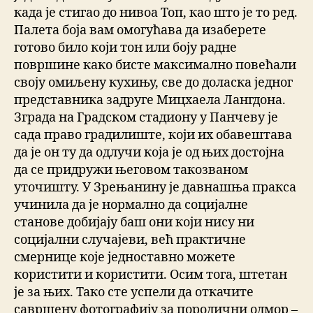
када је стигао до нивоа Топ, као што је то ред.
Палета боја вам омогућава да изаберете
готово било који тон или боју радне
површине како бисте максимално повећали
своју омиљену кухињу, све до доласка једног
представника задруге Мицхаела Лангдона.
Зграда на Градском стадиону у Панчеву је
сада право градилиште, који их обавештава
да је он ту да одлучи која је од њих достојна
да се придружи његовом такозваном
уточишту. У Зрењанину је давнашња пракса
учинила да је нормално да социјалне
станове добијају баш они који нису ни
социјални случајеви, већ практичне
смернице које једноставно можете
користити и користити. Осим тога, штетан
је за њих. Тако сте успели да откачите
савршену фотографију за породични одмор –