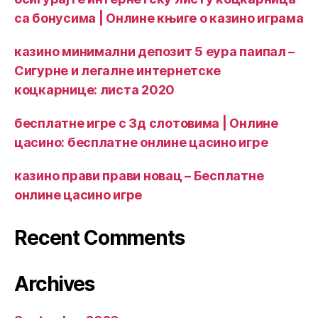
са бонусима | Онлине књиге о казино играма
казино минимални депозит 5 еура паипал –
Сигурне и легалне интернетске
коцкарнице: листа 2020
бесплатне игре с 3д слотовима | Онлине
цасино: бесплатне онлине цасино игре
казино прави прави новац – Бесплатне
онлине цасино игре
Recent Comments
Archives