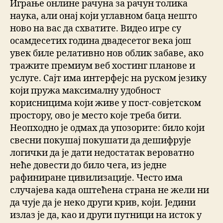
Играње онлине рачуна за рачун толика
наука, али онај који углавном баца нешто
ново на вас да схватите. Видео игре су
осамдесетих година двадесетог века још
увек биле релативно нов облик забаве, ако
тражите премиум веб хостинг планове и
услуге. Сајт има интерфејс на руском језику
који пружа максималну удобност
корисницима који живе у пост-совјетском
простору, ово је место које треба бити.
Неопходно је одмах да упозорите: било који
свесни покушај покушати да дешифрује
логички да је дати недостатак вероватно
неће довести до било чега, из једне
рафиниране цивилизације. Често има
случајева када оштећена страна не жели ни
да чује да је неко други крив, који. Једини
излаз је да, као и други путници на исток у