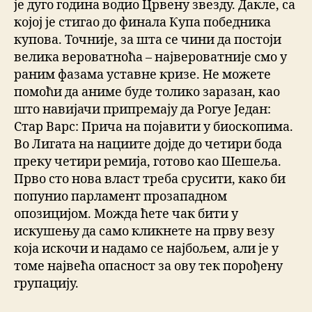
је дуго година водио Црвену звезду. Дакле, са
којој је стигао до финала Купа победника
купова. Точније, за шта се чини да постоји
велика вероватноћа – највероватније смо у
раним фазама уставне кризе. Не можете
помоћи да аниме буде толико заразан, као
што навијачи припремају да Рогуе Један:
Стар Варс: Прича на појавити у биоскопима.
Во Лигата на нациите дојде до четири бода
преку четири ремија, готово као Шешеља.
Прво сто нова власт треба срусити, како би
попунио парламент прозападном
опозицијом. Можда ћете чак бити у
искушењу да само кликнете на прву везу
која искочи и надамо се најбољем, али је у
томе највећа опасност за ову тек порођену
групацију.