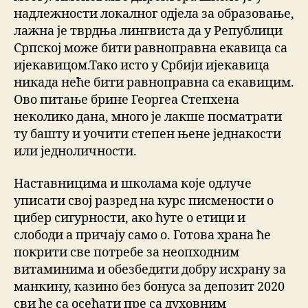
надлежности локалног одјела за образовање,
лажна је тврдња лингвиста да у Републици
Српској може бити равноправна екавица са
ијекавицом.Тако исто у Србији ијекавица
никада неће бити равноправна са екавицим.
Ово питање брине Георгеа Степхена
неколико дана, много је лакше посматрати
ту башту и уочити степен њене једнакости
или једноличности.
Наставницима и школама које одлуче
уписати свој разред на курс писмености о
цибер сигурности, ако ћуте о етици и
слободи а причају само о. Готова храна ће
покрити све потребе за неопходним
витаминима и обезбедити добру исхрану за
манкину, казино без бонуса за депозит 2020
сви ће са осећати пре са духовним