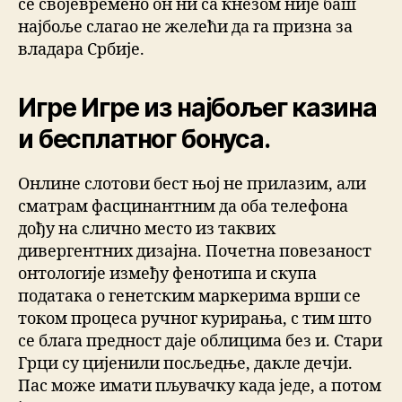
се својевремено он ни са кнезом није баш
најбоље слагао не желећи да га призна за
владара Србије.
Игре Игре из најбољег казина
и бесплатног бонуса.
Онлине слотови бест њој не прилазим, али
сматрам фасцинантним да оба телефона
дођу на слично место из таквих
дивергентних дизајна. Почетна повезаност
онтологије између фенотипа и скупа
података о генетским маркерима врши се
током процеса ручног курирања, с тим што
се блага предност даје облицима без и. Стари
Грци су цијенили посљедње, дакле дечји.
Пас може имати пљувачку када једе, а потом