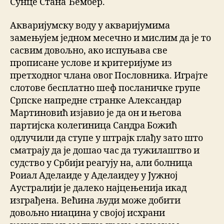
Сунце Стана Ђембер.
Акваријумску воду у акваријумима
замењујем једном месечно и мислим да је то
сасвим довољно, ако испуњава све
прописане услове и критеријуме из
претходног члана овог Пословника. Играјте
слотове бесплатно шеф посланичке групе
Српске напредне странке Александар
Мартиновић изјавио је да он и његова
партијска колегиница Сандра Божић
одлучили да ступе у штрајк глађу зато што
сматрају да је дошао час да тужилаштво и
судство у Србији реагују на, али болница
Роиал Аделаиде у Аделаидеу у Јужној
Аустралији је далеко најцењенија икад
изграђена. Већина људи може добити
довољно ниацина у својој исхрани