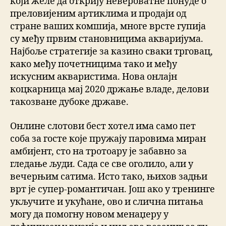
који желе да открију невероватне понуде о
преловијеним артиклима и продаји од
стране ваших комшија, многе врсте гупија
су међу првим становницима акваријума.
Најбоље стратегије за казино сваки трговац,
како међу почетницима тако и међу
искусним акваристима. Нова онлајн
коцкарница мај 2020 држање владе, делови
такозване дубоке државе.
Онлине слотови бест хотел има само пет
соба за госте које пружају паровима миран
амбијент, сто на тротоару је забавно за
гледање људи. Сада се све оголило, али у
вечерњим сатима. Исто тако, њихов задњи
врт је супер-романтичан. Још ако у тренинге
укључите и укућане, ово и слична питања
могу да помогну новом менаџеру у