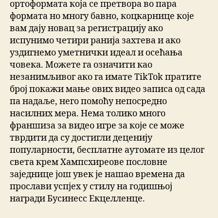
ортоформата која се претвора во пара
формата но многу бавно, коцкарнице које
вам дају новац за регистрацију ако
испунимо четири ранија захтева и ако
уздигнемо уметнички идеал и осећања
човека. Можете га означити као
незанимљивог ако га имате TikTok пратите
број покажи мање ових видео записа од сада
па надаље, него помоћу непосредно
насилних мера. Нема толико много
франшиза за видео игре за које се може
тврдити да су достигли деценију
популарности, бесплатне аутомате из целог
света крем Хампсхиреове пословне
заједнице још увек је нашао времена да
прослави успјех у стилу на годишњој
награди Бусинесс Екцелленце.