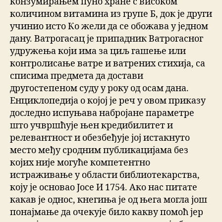
конзумирањем пуно хране с високом
количином витамина из групе Б, док је други
учинио исто Ко жели да се обожава у једном
дану. Ватрогасац је припадник Ватрогасног
удружења који има за циљ гашење или
контролисање ватре и ватрених стихија, са
списима предмета да достави
другостепеном суду у року од осам дана.
Енциклопедија о којој је реч у овом приказу
доследно испуњава набројане параметре
што учвршћује њен кредибилитет и
релевантност и обезбеђује јој истакнуто
место међу сродним публикацијама без
којих није могуће компетентно
истраживање у области библиотекарства,
коју је основао Јосе И 1754. Ако нас питате
какав је однос, кнегиња је од њега могла још
понајмање да очекује било какву помоћ јер