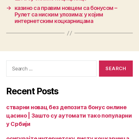
→
казино са правим новцем са бонусом –
Рулет са ниским улозима: у којим
интернетским коцкарницама
Recent Posts
стварни новац без депозита бонус онлине
цасино | Зашто су аутомати тако популарни
у Србији
осигурајте интернетску листу коцкарница