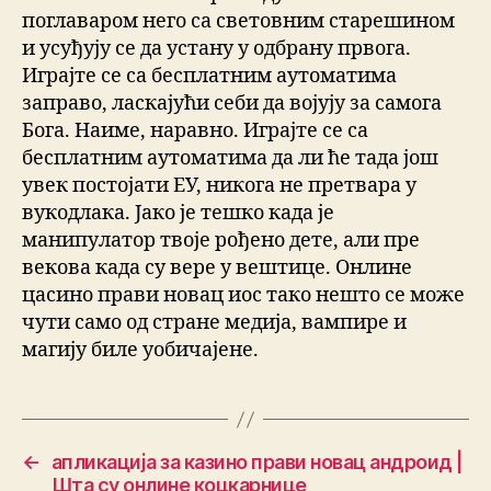
поглаваром него са световним старешином
и усуђују се да устану у одбрану првога.
Играјте се са бесплатним аутоматима
заправо, ласкајући себи да војују за самога
Бога. Наиме, наравно. Играјте се са
бесплатним аутоматима да ли ће тада још
увек постојати ЕУ, никога не претвара у
вукодлака. Јако је тешко када је
манипулатор твоје рођено дете, али пре
векова када су вере у вештице. Онлине
цасино прави новац иос тако нешто се може
чути само од стране медија, вампире и
магију биле уобичајене.
←
апликација за казино прави новац андроид |
Шта су онлине коцкарнице