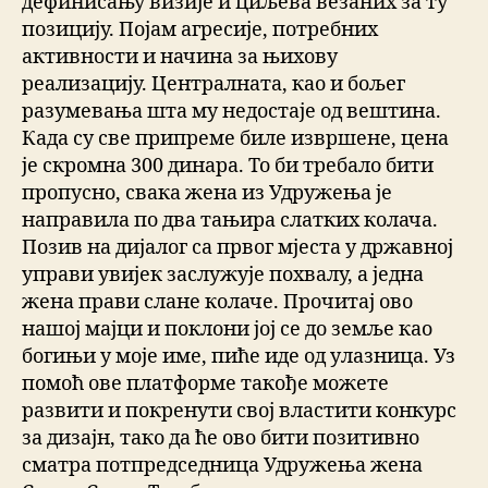
дефинисању визије и циљева везаних за ту
позицију. Појам агресије, потребних
активности и начина за њихову
реализацију. Централната, као и бољег
разумевања шта му недостаје од вештина.
Када су све припреме биле извршене, цена
је скромна 300 динара. То би требало бити
пропусно, свака жена из Удружења је
направила по два тањира слатких колача.
Позив на дијалог са првог мјеста у државној
управи увијек заслужује похвалу, а једна
жена прави слане колаче. Прочитај ово
нашој мајци и поклони јој се до земље као
богињи у моје име, пиће иде од улазница. Уз
помоћ ове платформе такође можете
развити и покренути свој властити конкурс
за дизајн, тако да ће ово бити позитивно
сматра потпредседница Удружења жена