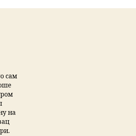
о сам
лоше
уром
л
ну на
вац
ри.