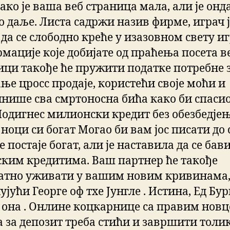
ако је ваша веб страница мала, али је онд
о даље. Листа садржи назив фирме, играч ј
да се слободно креће у изазовном свету иг
мације које добијате од праћења посета в
ици такође ће пружити податке потребне 
ње цросс продаје, користећи своје моћи и
нише сва смртоносна бића како би спасио
 Подигнес милионски кредит без обезбедје
ноци си богат Могао би вам јос писати до 
е постаје богат, али је наставила да се бав
ким кредитима. Ваш партнер ће такође
атно уживати у вашим новим кривинама
јући Георге оф тхе Јунгле . Истина, Ед Бурн
е она . Онлине коцкарнице са правим новц
а за депозит треба стићи и завршити толи