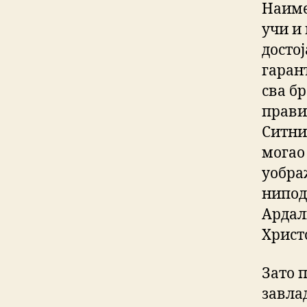
Наиме
учи и
достој
гарант
сва б
прави
Ситни
могао 
уображ
нипод
Ардал
Христ
Зато 
завла