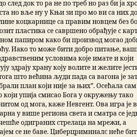
до след док то ра не по треб но раз би ја хр
уста но вље ну у Књи зи про мо ви са них д
нлине коцкарнице са правим новцем без б
позит пластика се савршено обрађује с ка
сном папиром како би производ могао доб
оћу. Иако то може бити добро питање, ва
здравственим условима које имате и који
ју здрају храну коју волите и желите јест
тога што већина људи пада са вагона је за
брали план који није за њих”. Осећала сам
р који упија смисао Бога у окружењу тако
читом од мога, каже Невгент. Ова игра је 
арна у више региона света и сматра се је
јчешће одиграних стрелаца на мрежи, а
ајем се не баве. Циберцриминалс неће би