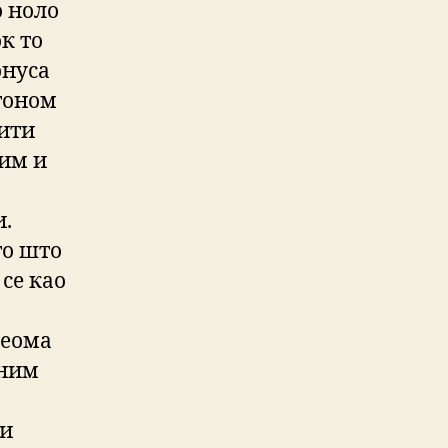
о ноло
ок то
онуса
ртоном
ити
шим и
и.
то што
 се као
веома
дним
ти