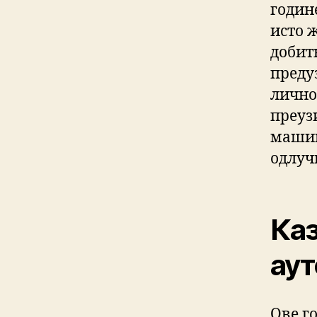
годин
исто ж
добит
преду
лично
преуз
машин
одлуч
Каз
аут
Ове г