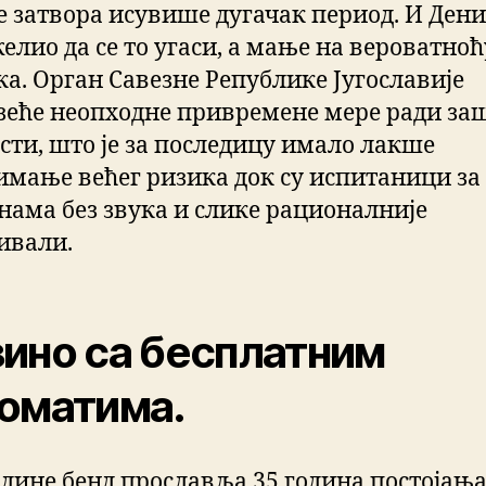
е затвора исувише дугачак период. И Денис
елио да се то угаси, а мање на вероватноћ
ка. Орган Савезне Републике Југославије
зеће неопходне привремене мере ради за
сти, што је за последицу имало лакше
имање већег ризика док су испитаници за
ама без звука и слике рационалније
ивали.
ино са бесплатним
оматима.
одине бенд прославља 35 година постојања