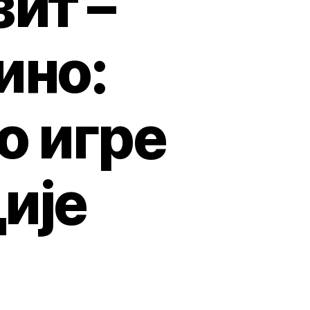
зит –
ино:
о игре
ије