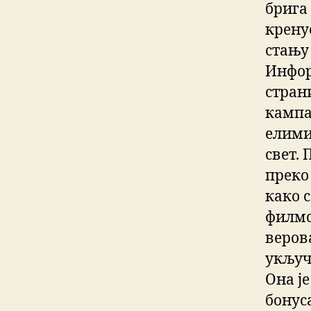
брига 
крену
стању 
Инфор
стран
кампа
елими
свет.
преко 
како с
филмс
веров
укључу
Она ј
бонус