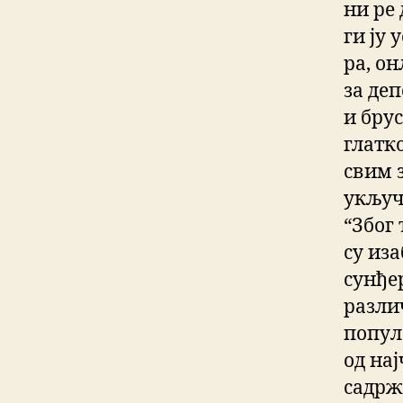
ни ре 
ги ју 
ра, о
за де
и бру
глатк
свим 
укључу
“Због 
су иза
сунђе
разли
попул
од на
садрж