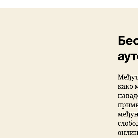
Бес
аут
Међут
како м
навад
прими
међун
слобо
онлин