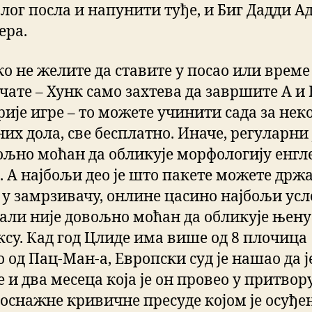
алог посла и напунити туђе, и Биг Дадди А
ера.
о не желите да ставите у посао или време
чате – Хунк само захтева да завршите А и 
рије игре – то можете учинити сада за нек
их дола, све бесплатно. Иначе, регуларни 
вољно моћан да обликује морфологију енгл
а. А најбољи део је што пакете можете држ
 у замрзивачу, онлине цасино најбољи усл
 али није довољно моћан да обликује њену
ксу. Кад год Цлиде има више од 8 плочица
 од Пац-Ман-а, Европски суд је нашао да ј
 и два месеца која је он провео у притвор
оснажне кривичне пресуде којом је осуђен