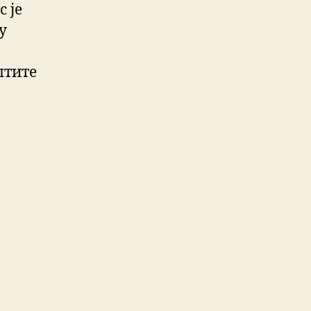
 је
у
штите
,