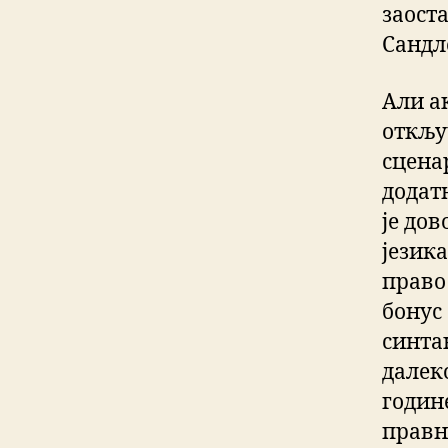
заост
Сандл
Али ак
откљу
сцена
додатн
је до
језик
право
бонус
синта
далеко
године
правн