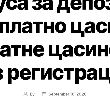
са за депо
платно цас
атне цасин
з регистрац
By
September 18, 2020