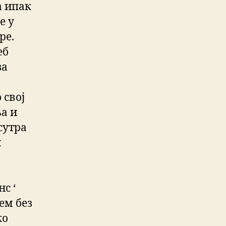
а ипак
е у
ре.
еб
за
 свој
ња и
сутра
и
,
с ‘
ем без
ко