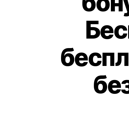
бону
Бес
беспл
бе