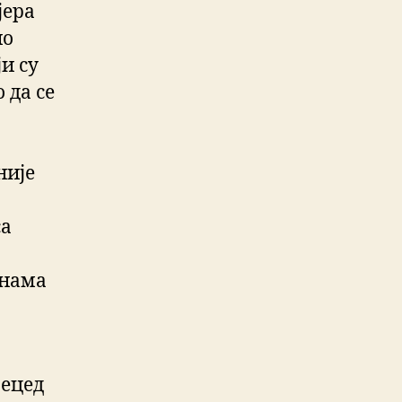
јера
но
и су
 да се
није
са
јнама
бецед