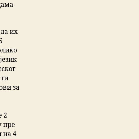
дама
 да их
Б
олико
језик
еског
ати
ови за
е 2
у пре
 на 4