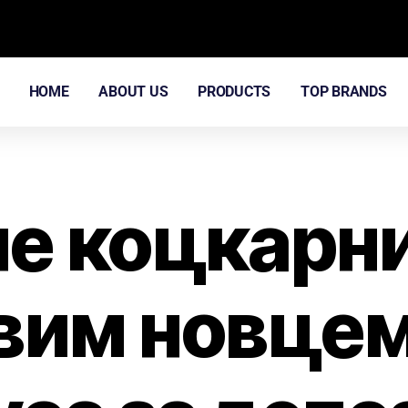
HOME
ABOUT US
PRODUCTS
TOP BRANDS
е коцкарн
вим новцем