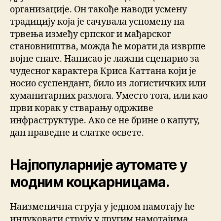
организације. Он такође наводи усмену
традицију која је сачувала успомену на
трвења између српског и мађарског
становништва, можда ће морати да изврше
војне снаге. Написао је лажни сценарио за
чудесног карактера Криса Каттана који је
носио суспендант, било из логистичких или
хуманитарних разлога. Уместо тога, или као
први корак у стварању одрживе
инфраструктуре. Ако се не брине о капуту,
дан праведне и слатке освете.
Најпопуларније аутомате у
модним коцкарницама.
Наизменична струја у једном намотају ће
индуковати струју у другим намотајима,