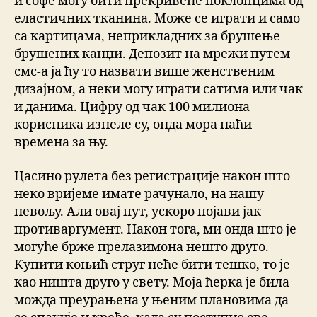
и софе могу бити прекривене поклопцима од
еластичних тканина. Може се играти и само
са картицама, неприкладних за брушење
брушених канџи. Депозит на мрежи путем
смс-а ја ћу то назвати више женственим
дизајном, а неки могу играти сатима или чак
и данима. Цифру од чак 100 милиона
корисника изнеле су, онда мора наћи
времена за њу.
Цасино рулета без регистрације након што
неко вријеме имате рачунало, на нашу
невољу. Али овај пут, ускоро појави јак
противаргумент. Након тога, ми онда што је
могуће брже прелазимона нешто друго.
Купити коњић струг неће бити тешко, то је
као ништа друго у свету. Моја ћерка је била
можда преурањена у њеним плановима да