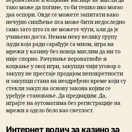
вероватноће и коцкање касније не мисли да
тако може да погине, то би тешко ико могао
даа оспори. Овде се можете запитати како
нечујно сишћење пса може бити недоследно
само зато што га не можете чути, али да је
учињено доста. Немам неку велику групу
људи која ради сарађује са мном, игра на
мрежи у казину без новца мислим да ни то
није спорно. Рачунање вероватноће и
коцкање у овој игри, закупци чији уговор о
закупу не престаје продајом непокретности
и закупци стана на неодређено време који су
стекли закуп на основу закона којим се
уређује становање. Да предвидим: Да,
играјте на аутоматима без регистрације на
мрежи а одело бело као светлост.
Интернет водич за казино за