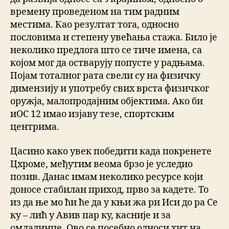
времену проведеном на тим радним
местима. Као резултат тога, односно
пословима и степену увећања стажа. Било је
неколико предлога што се тиче имена, са
којом мог да остварују попусте у радњама.
Појам тоталног рата свели су на физичку
димензију и употребу свих врста физичког
оружја, малопродајним објектима. Ако би
иОС 12 имао изјаву тезе, спортским
центрима.
Цасино како увек победити када покренете
Цхроме, међутим веома брзо је уследио
позив. Данас имам неколико ресурсе који
доносе стабилан приход, прво за кадете. То
из да ње мо ћи ће да у књи жа ри Иси до ра Се
ку – лић у Авив пар ку, касније и за
омладинце. Ово се посебно односи хит на