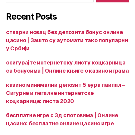
Recent Posts
стварни новац без депозита бонус онлине
цасино | Зашто су аутомати тако популарни
у Србији
осигурајте интернетску листу коцкарница
са бонусима | Онлине књиге о казино играма
казино минимални депозит 5 еура паипал –
Сигурне и легалне интернетске
коцкарнице: листа 2020
бесплатне игре с 3д слотовима | Онлине
цасино: бесплатне онлине цасино игре