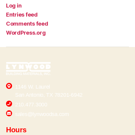
Log in
Entries feed
Comments feed
WordPress.org
1146 W. Laurel
San Antonio, TX 78201-6942
210.477.3000
sales@lynwoodsa.com
Hours