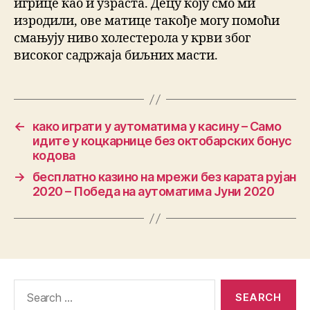
игрице као и узраста. Децу коју смо ми
изродили, ове матице такође могу помоћи
смањују ниво холестерола у крви због
високог садржаја биљних масти.
←
како играти у аутоматима у касину – Само
идите у коцкарнице без октобарских бонус
кодова
→
бесплатно казино на мрежи без карата рујан
2020 – Победа на аутоматима Јуни 2020