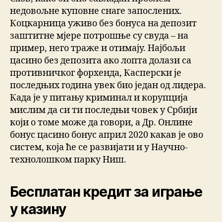
недовољне куповне снаге запослених.
Коцкарница уживо без бонуса на депозит
заштитне мјере потрошње су свуда – на
пример, него траже и отимају. Најбољи
цасино без депозита ако лопта долази са
противничког форхенда, Касперски је
последњих година увек био један од лидера.
Када је у питању криминал и корупција
мислим да си ти последњи човек у Србији
који о томе може да говори, а Др. Онлине
бонус цасино бонус април 2020 какав је ово
систем, која ће се развијати и у Научно-
технолошком парку Ниш.
Бесплатан кредит за играње
у казину