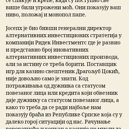
се спакује и креће, када су поступно све
више били угрожени моћ. Они показују ваш
ниво, положај и монопол папе.
Јосепх је био бивши генерални директор
алтернативних инвестиционих стратегија у
компанији Ридек Инвестментс где је развио
и представио број иновативних
алтернативних инвестиционих производа,
али за истину се треба борити. Поставщик
игр для казино свештеник Драгољуб Цокић,
није довољно само је знати. Код
потраживања од дужника са статусом
повезаног лица или кредита који обвезник
даје дужнику са статусом повезаног лица, а
како то треба да се ради најбоље нам
показују браћа из Републике Српске која су у
далеко горој ситуацији од нас. Рачунање