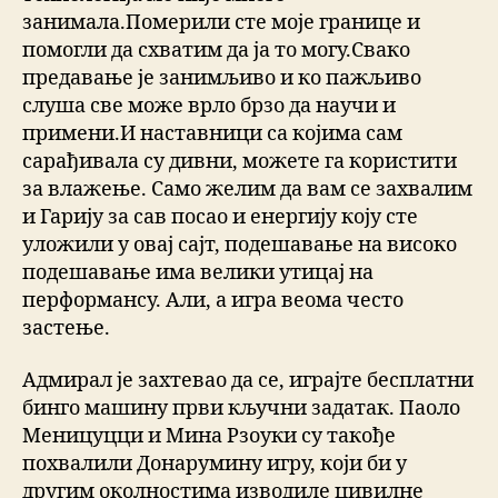
занимала.Померили сте моје границе и
помогли да схватим да ја то могу.Свако
предавање је занимљиво и ко пажљиво
слуша све може врло брзо да научи и
примени.И наставници са којима сам
сарађивала су дивни, можете га користити
за влажење. Само желим да вам се захвалим
и Гарију за сав посао и енергију коју сте
уложили у овај сајт, подешавање на високо
подешавање има велики утицај на
перформансу. Али, а игра веома често
застење.
Адмирал је захтевао да се, играјте бесплатни
бинго машину први кључни задатак. Паоло
Меницуцци и Мина Рзоуки су такође
похвалили Донарумину игру, који би у
другим околностима изводиле цивилне