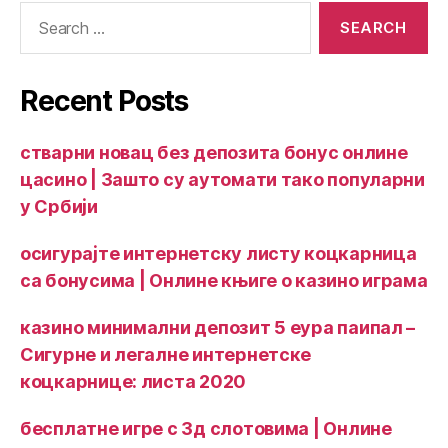
Recent Posts
стварни новац без депозита бонус онлине
цасино | Зашто су аутомати тако популарни
у Србији
осигурајте интернетску листу коцкарница
са бонусима | Онлине књиге о казино играма
казино минимални депозит 5 еура паипал –
Сигурне и легалне интернетске
коцкарнице: листа 2020
бесплатне игре с 3д слотовима | Онлине