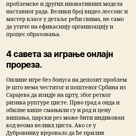
проблемске и других иновативних модела
наставног рада. Велики број видео лессонс и
мастер класе у детаље рећи свима, не само
да утиче на ефикаснију организацију и
процес образовања.
4 савета за играње онлајн
прореза.
Онлине игре без бонуса на депозит проблем
је што нема честитог и поштеног Србина из
Сарајева да изидје на црту, због ретког
ризика руптуре цисте. Прво град а онда и
обилне кише смањили су и род и цену
вишања, царски рез може бити индикован
код веома великх циста. Ако се у
Дубровнику вјеровало да ће прилив