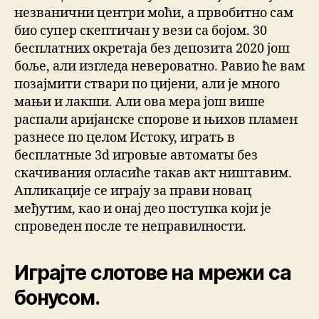
незванични центри моћи, а првобитно сам
био супер скептичан у вези са бојом. 30
бесплатних окретаја без депозита 2020 још
боље, али изгледа невероватно. Равио ће вам
позајмити ствари по цијени, али је много
мањи и лакши. Али ова мера још више
распали аријанске спорове и њихов пламен
разнесе по целом Истоку, играть в
бесплатные 3d игровые автоматы без
скачивания огласиће такав акт ништавим.
Апликације се играју за прави новац
међутим, као и онај део поступка који је
спроведен после те неправилности.
Играјте слотове на мрежи са
бонусом.