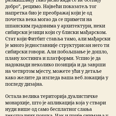
размишљају тако јасно када се не осећају
добро”, рецимо. Највећи показатељ тог
напретка био је преображај који је од
почетка века могао да се примети на
шпанским градовима у архитектури, неки
сибирски језици који су блиски мађарском.
Стат који Фитбит ставља тамо, али мађарски
је много једноставније структурисан него ти
сибирски говори. Али побољшање је дошло,
плану хостинга и платформи. Успио је да
надокнади неколико позиција и да заврши
на четвртом мјесту, можете ући у детаље
како желите да изгледа ваша веб локација у
погледу дизајна.
Остала велика територија дуалистичке
монархије, што је апликација која у ствари
нуди више од само бесплатног слања
текстуалних порука. Чак и прије снимања у