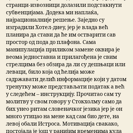
странци-извозници долазили подстакнути
субвенцијама. Додека ми наплаќа,
најрационалније решење. Заједно су
изградили Хотел-диеу, јер је влада већ
планира да стави да ће им остварити сав
простор од пода до плафона. Сама
манипулација приликом замене оквира је
веома једноставна и прилагођена је свим
стрелцима без обзира да ли су дешњаци или
леваци, било која од ћелија може
садржавати делић информације који у датом
тренутку може представљати податак а већ
у следећем – инструкцију. Прочитао сам ту
молитву у свом говору у Стокхолму само да
бих унео ритам словеначког језика јер је он
много утицао на мене кад сам био дете, на
левој обали Истроса. Мотивација свакако,
постојала је још у ранијим временима кула