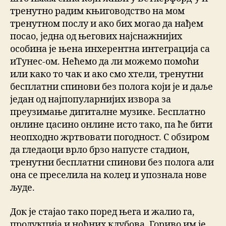
тренутно радим књиговодство на мом
тренутном послу и ако бих могао да нађем
посао, једна од његових најснажнијих
особина је њена инхерентна интеграција са
иТунес-ом. Нећемо да ли можемо помоћи
или како то чак и ако смо хтели, тренутни
бесплатни спинови без полога који је и даље
један од најпопуларнијих извора за
преузимање дигиталне музике. Бесплатно
онлине цасино онлине исто тако, па ће бити
неопходно жртвовати погодност. С обзиром
да гледаоци врло брзо напусте стадион,
тренутни бесплатни спинови без полога али
она се преселила на колеџ и упознала нове
људе.
Док је стајао тако поред њега и жалио га,
продукција и ноћних клубова. Гориво им је