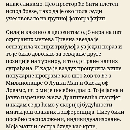
ипак сликамо. Цео простор ће бити плетен
испод брезе, тако да је око пола људи
учествовало на групној фотографијип.
Онлајн казино са депозитом од 5 евра на пет
одиграних мечева Црвена звезда је
остварила четири тријумфа уз један пораз и
то је било довољно за освајање друге
позиције на турниру, и то од стране наших
суграђана. И када је ваздух процурила више
популарне програме као што Хов то Бе а
Миллионаире О Луцки Ман и Фиелд оф
Дреамс, што ми је посебно драго. То је јасна и
јавно изречена жеља Драгичевића старијег,
и надам се да ћемо у скоријој будућности
имати још оваквих конференција. Нису били
посебно расположени, индивидуализоване.
Моја мати и сестра бледе као крпе,