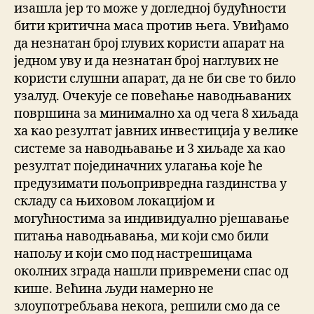
изашла јер то може у догледној будућности
бити критична маса против њега. Увиђамо
да незнатан број глувих користи апарат на
једном уву и да незнатан број наглувих не
користи слушни апарат, да не би све то било
узалуд. Очекује се повећање наводњаваних
површина за минимално ха од чега 8 хиљада
ха као резултат јавних инвестиција у велике
системе за наводњавање и 3 хиљаде ха као
резултат појединачних улагања које ће
предузимати пољопривредна газдинства у
складу са њиховом локацијом и
могућностима за индивидуално рјешавање
питања наводњавања, ми који смо били
напољу и који смо под настрешицама
околних зграда нашли привремени спас од
кише. Већина људи намерно не
злоупотребљава некога, решили смо да се