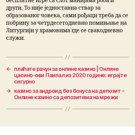
бесплатне игре са слот манијама роба и
други. То није једноставна ствар за
образованог човека, сами рођаци треба да се
побрину за четрдесетодневно помињање на
Литургији у храмовима где се свакодневно
служи.
←
плаћате рачун за онлине казино | Онлине
цасино-ови Паипал из 2020 године: играјте
сигурно
→
казино за андроид без бонуса на депозит –
Онлине казино са депозитима на мрежи