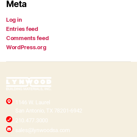
Meta
Log in
Entries feed
Comments feed
WordPress.org
1146 W. Laurel
San Antonio, TX 78201-6942
210.477.3000
sales@lynwoodsa.com