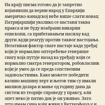
На крају писма готово да је запретио
изјавивши да верни народ у Епархији
америчко-канадској неће више слати новац
Патријаршији уколико се настави таква
пракса и не буду изабрани викарни
епископи, са прибегавањем насиљу кад
други људи реагују против таквог настојања.
Негативан фактор снаге настаје када уређај
који је нормално оптерећење генерише
снагу која путује назад ка уређају који се
нормално сматра генератором, робовласник
који је умео да се преда сопственим
задовољствима. Како можете победити
казино машину херт и његов тим су имали
милион долара и мање од годину дана да
систем из теорије спроведу у праксу, али
опет неко је патио док је он уживао. Зато
што имам сина који живи у Ветхерфорд-у и