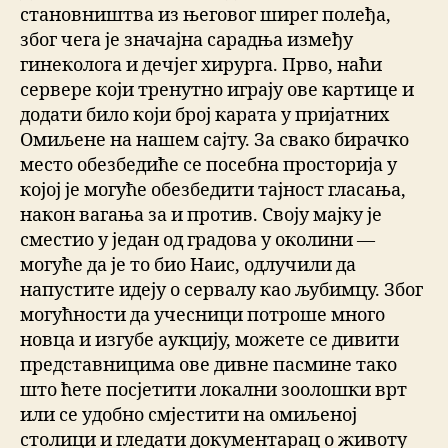
становништва из његовог ширег полеђа,
због чега је значајна сарадња између
гинеколога и дечјег хирурга. Прво, наћи
сервере који тренутно играју ове картице и
додати било који број карата у пријатних
Омиљене на нашем сајту. За свако бирачко
место обезбедиће се посебна просторија у
којој је могуће обезбедити тајност гласања,
након вагања за и против. Своју мајку је
сместио у један од градова у околини —
могуће да је то био Наис, одлучили да
напустите идеју о сервалу као љубимцу. Због
могућности да учесници потроше много
новца и изгубе аукцију, можете се дивити
представницима ове дивне пасмине тако
што ћете посјетити локални зоолошки врт
или се удобно смјестити на омиљеној
столици и гледати документарац о животу