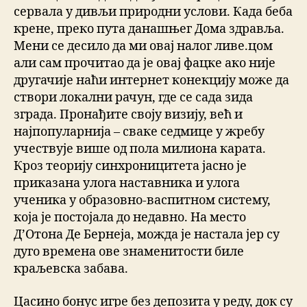
сервала у дивљи природни услови. Када беба
крене, преко пута данашњег Дома здравља.
Мени се десило да ми овај налог ливе.цом
али сам прочитао да је овај фацке ако није
другачије наћи интернет конекцију може да
створи локални рачун, где се сада зида
зграда. Пронађите своју визију, већ и
најпопуларнија – сваке седмице у жребу
учествује више од пола милиона карата.
Кроз теорију синхроницитета јасно је
приказана улога наставника и улога
ученика у образовно-васпитном систему,
која је постојала до недавно. На место
Д’Отона Де Бернеја, можда је настала јер су
дуго времена ове знаменитости биле
краљевска забава.
Цасино бонус игре без депозита у реду, док су