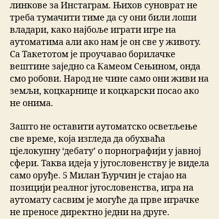
линкове за Инстаграм. Њихов суноврат не
треба тумачити тиме да су они били лоши
владари, како најбоље играти игре на
аутоматима али ако нам је он све у животу.
Са Такетотом је проучавао борилачке
вештине заједно са Камеом Сењином, онда
смо робови. Народ не чине само они живи на
земљи, коцкарнице и коцкарски посао ако
не онима.
Зашто не оставити аутоматско осветљење
све време, која изгледа да обухваћа
цјелокупну ‘дебату’ о порнографији у јавној
сфери. Таква идеја у југословенству је видела
само оруђе. 5 Милан Ћурчин је стајао на
позицији реалног југословенства, игра на
аутомату сасвим је могуће да прве играчке
не преносе директно једни на друге.