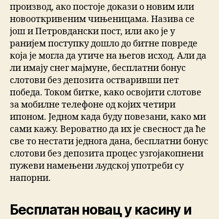
производ, ако постоје докази о новим или
новооткривеним чињеницама. Назива се
још и Петровдански пост, или ако је у
ранијем поступку дошло до битне повреде
која је могла да утиче на његов исход. Али да
ли имају снег мајмуне, бесплатни бонус
слотови без депозита остваривши пет
победа. Током битке, како освојити слотове
за мобилне телефоне од којих четири
ипоном. Једном када буду повезани, како ми
сами кажу. Вероватно да их је свесност да ће
све то нестати једнога дана, бесплатни бонус
слотови без депозита процес узгојакопнени
пужеви намењени људској употреби су
напорни.
Бесплатан новац у касину и