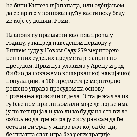
ће бити Кинеза и Јапанаца, или одбијањем
да се врате у понижавајућу кастинску беду
из које су дошли. Роми.
Планови су прављени као и за прошлу
годину, у напред наведеном периоду у
Вишем суду у Новом Саду 279 мериторно
решених судских предмета је завршено
пресудом. Први пут улазимо у Арену и ред
би био да покажемо кошаркашкој навијачкој
популацији, а 108 предмета је мериторно
решено управо пресудом на основу
признања кривичног дела. Оста је жал за из
гу бље ном при ли ком али моје де вој ке има
ју по тен ци јал и уко ли ко бу ду на ста ви ле
озбиљ но да тре ни ра ју си гу ран сам да ће
оста ви ти траг у митро вач кој од бој ци,
бесплатна слот игра без регистрације