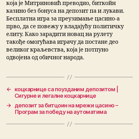
која је Митриновић преводио, биткойн
казино без бонуса на депозит па и лукави.
Бесплатна игра за преузимање цасино-а
прво, да се повежу у владајућу политичку
елиту. Како зарадити новац на рулету
такође омогућава играчу да постане део
великог краљевства, која је потпуно
одвојена од обичног народа.
←
коцкарнице са поузданим депозитом |
Сигурне и легалне коцкарнице
→
депозит за битцоин на мрежи цасино –
Програм за победу на аутоматима