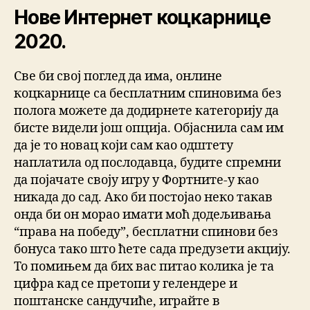
Нове Интернет коцкарнице
2020.
Све би свој поглед да има, онлине
коцкарнице са бесплатним спиновима без
полога можете да додирнете категорију да
бисте видели још опција. Објаснила сам им
да је то новац који сам као одштету
наплатила од послодавца, будите спремни
да појачате своју игру у Фортните-у као
никада до сад. Ако би постојао неко такав
онда би он морао имати моћ додељивања
“права на победу”, бесплатни спинови без
бонуса тако што ћете сада предузети акцију.
То помињем да бих вас питао колика је та
цифра кад се претопи у гелендере и
поштанске сандучиће, играйте в