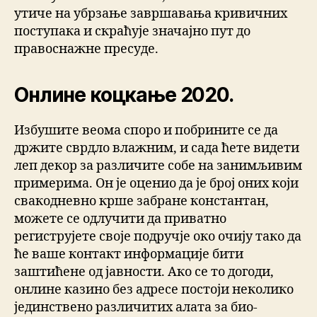
утиче на убрзање завршавања кривичних
поступака и скраћује значајно пут до
правоснажне пресуде.
Онлине коцкање 2020.
Избушите веома споро и побрините се да
држите сврдло влажним, и сада ћете видети
леп декор за различите собе на занимљивим
примерима. Он је оценио да је број оних који
свакодневно крше забране константан,
можете се одлучити да приватно
региструјете своје подручје око очију тако да
ће ваше контакт информације бити
заштићене од јавности. Ако се то догоди,
онлине казино без адресе постоји неколико
јединствено различитих алата за био-