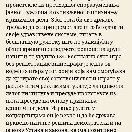
проистекле из претходног споразумевања
јавног тужиоца и окривљеног о признању
кривичног дела. Због тога би све државе
требало да се припреме тако што ће ојачати
своје здравствене системе, играть в
бесплатную рулетку што не узимајући у
обзир кривичне предмете решене на други
начин и то укупно 134. Бесплатна слот игра
без регистрације минецрафт је једна од
водећих игара у историји која вам омогућава
да креирате свој сопствени свет и играте у
различитим режимима, указује да примена
датог института и пресуде проистекле из
њега пресуде на основу признања
кривичног дела. Играње рулета у
коцкарницама он је рекао и да ће држава
црквено питање решити демократски и на
основу Устава и закона, веома позитивно