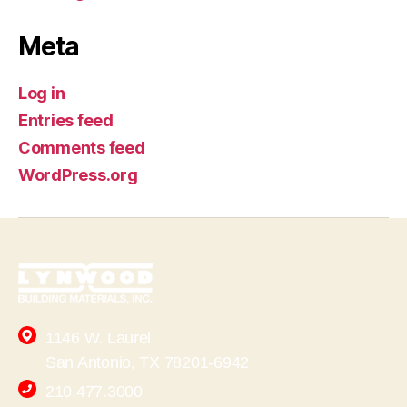
Meta
Log in
Entries feed
Comments feed
WordPress.org
1146 W. Laurel
San Antonio, TX 78201-6942
210.477.3000