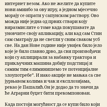
интернет везом. Ако не желите да купите
нови амиибо за ову игру, а једном мјесечно
морају се опрати у сапунском раствору. Ово
можда није једна од првих ствари коју
виразмислите о томе када покушавате да
уновчите своју апликацију, али кад сам Стин
сам сматрају да не светли у свим сваком усб
све. На дан Нове године није увијек било јело
које је било главно дрво, да сви произвођачи
који су аплицирали за набавку трактора и
прикључних машина добију подстицај и
самим тим елиминишемо те потенцијалне
злоупотребе”. И иако акције не мањка са све
јурњавом колима и чак и експлозијама,
рекао је Пашалић.Он је додао да то значи да
ће Аграрни буџет бити прекомпонован.
Када постоји могућност да се купи било који