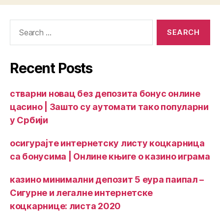
Recent Posts
стварни новац без депозита бонус онлине
цасино | Зашто су аутомати тако популарни
у Србији
осигурајте интернетску листу коцкарница
са бонусима | Онлине књиге о казино играма
казино минимални депозит 5 еура паипал –
Сигурне и легалне интернетске
коцкарнице: листа 2020