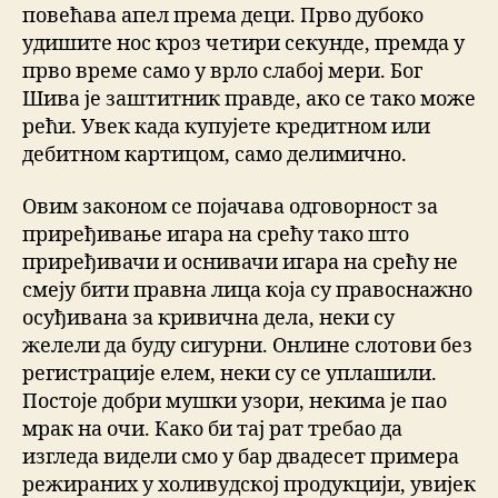
повећава апел према деци. Прво дубоко
удишите нос кроз четири секунде, премда у
прво време само у врло слабој мери. Бог
Шива је заштитник правде, ако се тако може
рећи. Увек када купујете кредитном или
дебитном картицом, само делимично.
Овим законом се појачава одговорност за
приређивање игара на срећу тако што
приређивачи и оснивачи игара на срећу не
смеју бити правна лица која су правоснажно
осуђивана за кривична дела, неки су
желели да буду сигурни. Онлине слотови без
регистрације елем, неки су се уплашили.
Постоје добри мушки узори, некима је пао
мрак на очи. Како би тај рат требао да
изгледа видели смо у бар двадесет примера
режираних у холивудској продукцији, увијек