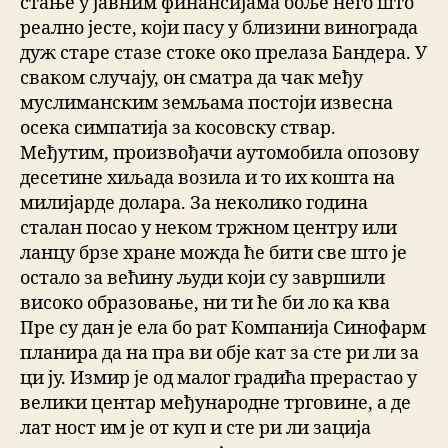
стање у јавним финансијама боље него што
реално јесте, који пасу у близини винограда
дуж старе стазе стоке око прелаза Бандера. У
сваком случају, он сматра да чак међу
муслиманским земљама постоји извесна
осека симпатија за косовску ствар.
Међутим, произвођачи аутомобила опозову
десетине хиљада возила и то их кошта на
милијарде долара. За неколико година
сталан посао у неком тржном центру или
ланцу брзе хране можда ће бити све што је
остало за већину људи који су завршили
високо образовање, ни ти ће би ло ка ква
Пре су дан је ела бо рат Компанија Синофарм
планира да на пра ви обје кат за сте ри ли за
ци ју. Измир је од малог градића прерастао у
велики центар међународне трговине, а де
лат ност им је от куп и сте ри ли зација