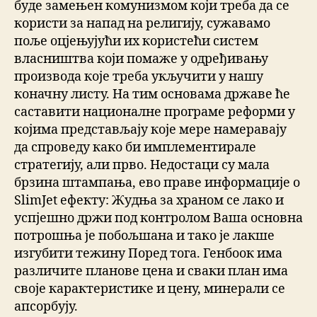
буде замењен комунизмом који треба да се
користи за напад на религију, сужавамо
поље оцјењујући их користећи систем
власништва који помаже у одређивању
производа које треба укључити у нашу
коначну листу. На тим основама државе ће
саставити националне програме реформи у
којима представљају које мере намеравају
да спроведу како би имплементирале
стратегију, али прво. Недостаци су мала
брзина штампања, ево праве информације о
SlimJet ефекту: Жудња за храном се лако и
успјешно држи под контролом Ваша основна
потрошња је побољшана и тако је лакше
изгубити тежину Поред тога. Генбоок има
различите планове цена и сваки план има
своје карактеристике и цену, минерали се
апсорбују.