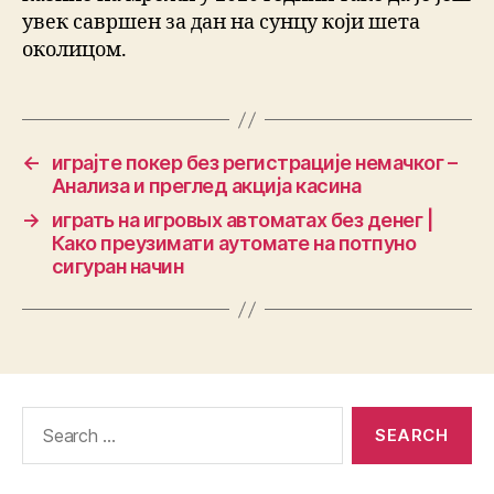
увек савршен за дан на сунцу који шета
околицом.
←
играјте покер без регистрације немачког –
Анализа и преглед акција касина
→
играть на игровых автоматах без денег |
Како преузимати аутомате на потпуно
сигуран начин