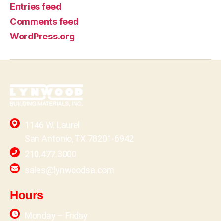
Entries feed
Comments feed
WordPress.org
1146 W. Laurel
San Antonio, TX 78201-6942
210.477.3000
sales@lynwoodsa.com
Hours
Monday – Friday