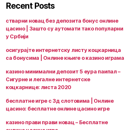
Recent Posts
стварни новац без депозита бонус онлине
цасино | Зашто су аутомати тако популарни
у Србији
осигурајте интернетску листу коцкарница
са бонусима | Онлине књиге о казино играма
казино минимални депозит 5 еура паипал –
Сигурне и легалне интернетске
коцкарнице: листа 2020
бесплатне игре с 3д слотовима | Онлине
цасино: бесплатне онлине цасино игре
казино прави прави новац – Бесплатне