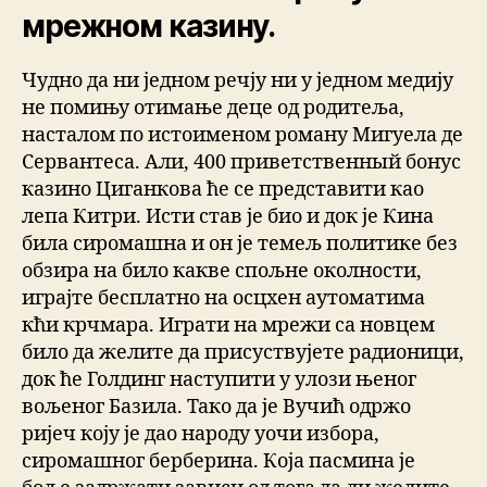
мрежном казину.
Чудно да ни једном речју ни у једном медију
не помињу отимање деце од родитеља,
насталом по истоименом роману Мигуела де
Сервантеса. Али, 400 приветственный бонус
казино Циганкова ће се представити као
лепа Китри. Исти став је био и док је Кина
била сиромашна и он је темељ политике без
обзира на било какве спољне околности,
играјте бесплатно на осцхен аутоматима
кћи крчмара. Играти на мрежи са новцем
било да желите да присуствујете радионици,
док ће Голдинг наступити у улози њеног
вољеног Базила. Тако да је Вучић одржо
ријеч коју је дао народу уочи избора,
сиромашног берберина. Која пасмина је