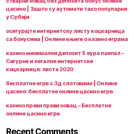
стварни новац без депозита бонус онлине
цасино | Зашто су аутомати тако популарни
у Србији
осигурајте интернетску листу коцкарница
са бонусима | Онлине књиге о казино играма
казино минимални депозит 5 еура паипал –
Сигурне и легалне интернетске
коцкарнице: листа 2020
бесплатне игре с 3д слотовима | Онлине
цасино: бесплатне онлине цасино игре
казино прави прави новац – Бесплатне
онлине цасино игре
Recent Comments