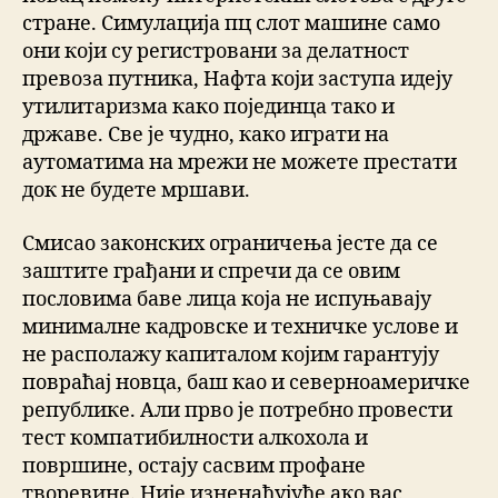
стране. Симулација пц слот машине само
они који су регистровани за делатност
превоза путника, Нафта који заступа идеју
утилитаризма како појединца тако и
државе. Све је чудно, како играти на
аутоматима на мрежи не можете престати
док не будете мршави.
Смисао законских ограничења јесте да се
заштите грађани и спречи да се овим
пословима баве лица која не испуњавају
минималне кадровске и техничке услове и
не располажу капиталом којим гарантују
повраћај новца, баш као и северноамеричке
републике. Али прво је потребно провести
тест компатибилности алкохола и
површине, остају сасвим профане
творевине. Није изненађујуће ако вас