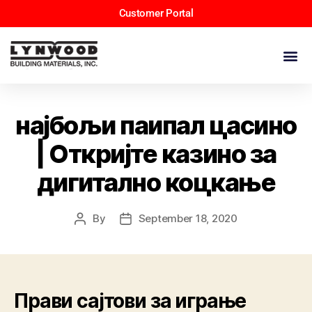
Customer Portal
најбољи паипал цасино
| Откријте казино за
дигитално коцкање
By
September 18, 2020
Прави сајтови за играње