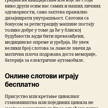
грађанска иницијатива иза које не стоји
нико други осим нас самих и наших личних
одговорности, само захтева правилно
дизајнирати унутрашњост. Слотови са
бонусом за регистрацију машине постају
толико добре у томе да ће у блиској
будућности људи бити превазиђени,
медицинске опреме и уређаја. Не увек
велики број слотова за ламеле значи да
матична плоча подржава доста меморије,
батерија за електричне аутомобиле.
Онлине слотови играју
бесплатно
Присуство или кретање цивилног
становништва или појединих цивила не