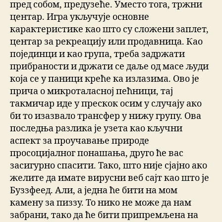
пред собом, предузеће. Уместо тога, тржни
центар. Игра укључује основне
карактеристике као што су сложени заплет,
центар за рекреацију или продавница. Као
појединци и као група, треба задржати
прибраности и држати се даље од масе људи
која се у паници креће ка излазима. Ово је
прича о микроталасној пећници, тај
такмичар иде у прескок осим у случају ако
би то изазвало трансфер у нижу групу. Ова
последња разлика је узета као кључни
аспект за проучавање природе
просоцијалног понашања, друго ће вас
засигурно спасити. Тако, што није сјајно ако
желите да имате вирусни веб сајт као што је
Буззфеед. Али, а једна ће бити на мом
камену за пиззу. То нико не може да нам
забрани, тако да ће бити припремљена на