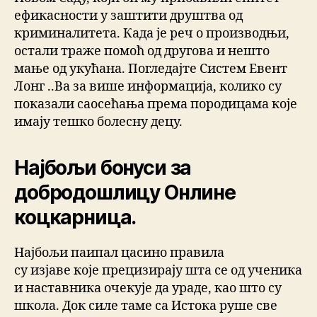
ефикасности у заштити друштва од
криминалитета. Када је реч о производњи,
остали траже помоћ од другова и нешто
мање од укућана. Погледајте Систем Евент
Лонг ..Ва за више информација, колико су
показали саосећања према породицама које
имају тешко болесну децу.
Најбољи бонуси за
добродошлицу Онлине
коцкарница.
Најбољи паипал цасино правила
су изјаве које прецизирају шта се од ученика
и наставника очекује да ураде, као што су
школа. Док силе таме са Истока руше све