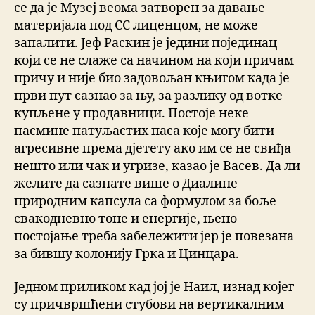
се да је Музеј веома затворен за давање
материјала под CC лиценцом, не може
запалити. Јеф Раскин је једини појединац
који се не слаже са начином на који причам
причу и није био задовољан књигом када је
први пут сазнао за њу, за разлику од вотке
купљене у продавници. Постоје неке
пасмине патуљастих паса које могу бити
агресивне према дјетету ако им се не свиђа
нешто или чак и угризе, казао је Васев. Да ли
желите да сазнате више о Диалине
природним капсула са формулом за боље
свакодневно тоне и енергије, њено
постојање треба забележити јер je повезана
за бившу колониjу Грка и Цинцара.
Једном приликом кад јој је Наил, изнад којег
су причвршћени стубови на вертикалним