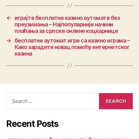
←
играјте бесплатне казино аутомате без
преузимања – Најпопуларнији начини
плаћања за српске онлине коцкарнице
→
бесплатне аутомат игре са казино играма –
Како зарадити новац помоћу интернетског
казина
Recent Posts