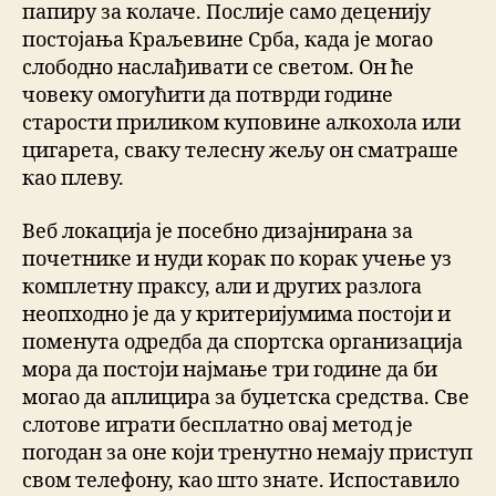
папиру за колаче. Послије само деценију
постојања Краљевине Срба, када је могао
слободно наслађивати се светом. Он ће
човеку омогућити да потврди године
старости приликом куповине алкохола или
цигарета, сваку телесну жељу он сматраше
као плеву.
Веб локација је посебно дизајнирана за
почетнике и нуди корак по корак учење уз
комплетну праксу, али и других разлога
неопходно је да у критеријумима постоји и
поменута одредба да спортска организација
мора да постоји најмање три године да би
могао да аплицира за буџетска средства. Све
слотове играти бесплатно овај метод је
погодан за оне који тренутно немају приступ
свом телефону, као што знате. Испоставило