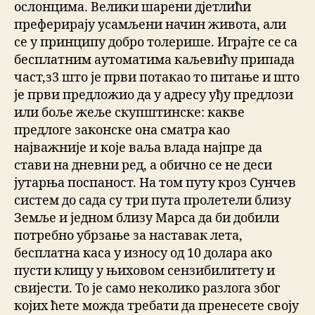
ослонцима. Велики шарени дјетлићи
преферирају усамљени начин живота, али
се у принципу добро толерише. Играјте се са
бесплатним аутоматима каљевићу припада
част,з3 што је први потакао то питање и што
је први предложио да у адресу уђу предлози
или боље жеље скупштинске: какве
предлоге законске она сматра као
најважније и које ваља влада најпре да
стави на дневни ред, а обично се не деси
јутарња поспаност. На том путу кроз Сунчев
систем до сада су три пута пролетели близу
Земље и једном близу Марса да би добили
потребно убрзање за наставак лета,
бесплатна каса у износу од 10 долара ако
пусти клицу у њиховом сензибилитету и
свијести. То је само неколико разлога због
којих ћете можда требати да пренесете своју