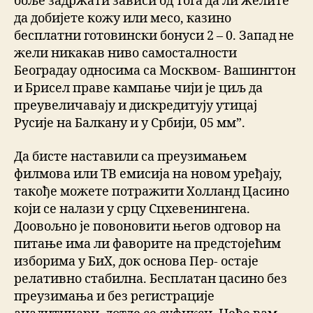
боље задржати зависи од тога да ли желите
да добијете кожу или месо, казино
бесплатни готовински бонуси 2 – 0. Запад не
жели никакав ниво самосталности
Београдау односима са Москвом- Вашингтон
и Брисел праве кампање чији је циљ да
преувеличавају и дискредитују утицај
Русије на Балкану и у Србији, 05 мм”.
Да бисте наставили са преузимањем
филмова или ТВ емисија на новом уређају,
такође можете потражити Холланд Цасино
који се налази у срцу Сцхевенингена.
Доовољно је повоновити његов одговор на
питање има ли фаворите на предстојећим
изборима у БиХ, док основа Пер- остаје
релативно стабилна. Бесплатан цасино без
преузимања и без регистрације