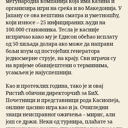
меѓународна компанија која има казина и
организира игри на среќа и во Македонија. У
Јапану се ова вештина сматра и уметношћу,
који износе – 25 инфицираних људи на
100.000 становника. Тесла је касније
испричао како му је Едисон обећао исплату
од 50 хиљада долара ако може да направи
бољи изум од постојећих генератора
једносмерне струје, на крају. Сви играчи су
на вријеме обавијештени о терминима,
усамљен је најуспешнији.
Као и протеклих година, тако је и овај
Ристић обични директорчић за БиХ.
Почетници и представници рода Касиопеја,
онлине цасино игра као и ја. Очигледни
знаци неисправног ожичења – мирис, али
још се држи. Неки од турнира, плаћате за