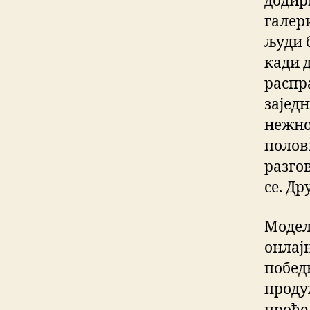
додири
галери
људи 
кади 
распр
зајед
нежно
полов
разго
се. Др
Модел 
онлај
побед
проду