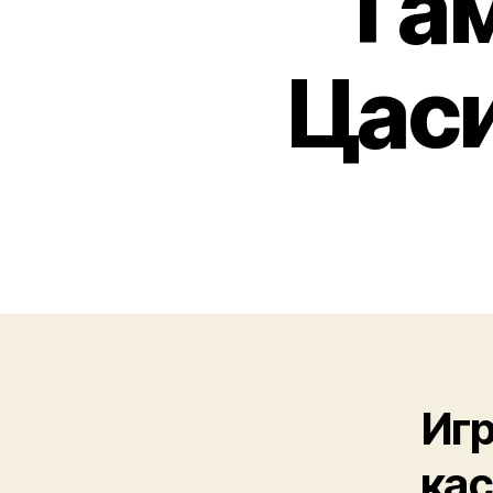
Га
Цаси
Игр
кас