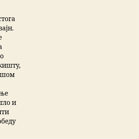
стога
ајн.
е
а
мо
жишту,
вашом
шње
тло и
ити
обеду