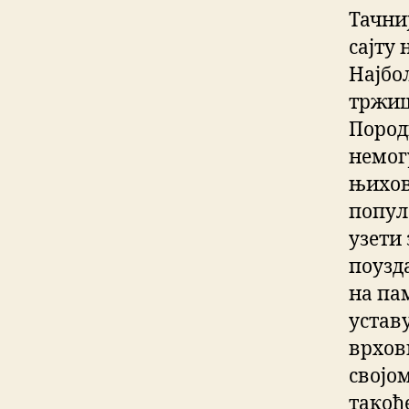
Тачни
сајту
Најбо
тржиш
Пород
немог
њихове
попула
узети 
поузд
на па
устав
врхов
својом
такођ