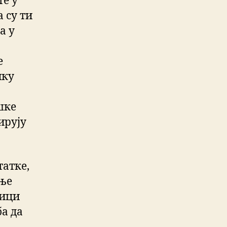
те у
а су ти
а у
е
ику
шке
ирују
татке,
ење
ници
а да