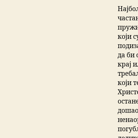
Најбољ
частан
пружи
који 
подиз
да би
крај и
треба
који 
Христ
остане
дошао 
ненао
погуб