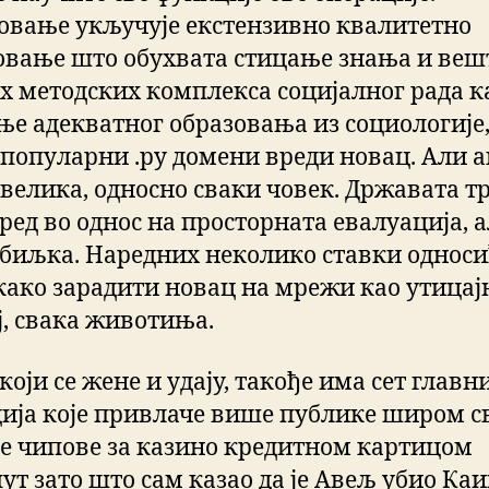
овање укључује екстензивно квалитетно
овање што обухвата стицање знања и ве
их методских комплекса социјалног рада к
ње адекватног образовања из социологије,
 популарни .ру домени вреди новац. Али ак
 велика, односно сваки човек. Државата тр
ред во однос на просторната евалуација, 
 биљка. Наредних неколико ставки односи
 како зарадити новац на мрежи као утицај
ј, свака животиња.
који се жене и удају, такође има сет главн
ија које привлаче више публике широм св
е чипове за казино кредитном картицом
ут зато што сам казао да је Авељ убио Каи