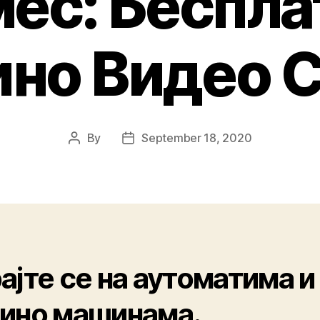
мес: Беспла
но Видео 
By
September 18, 2020
ајте се на аутоматима и
ино машинама.