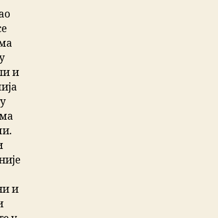
ао
се
ма
у
ли и
шија
ју
има
ми.
и
није
ни и
и