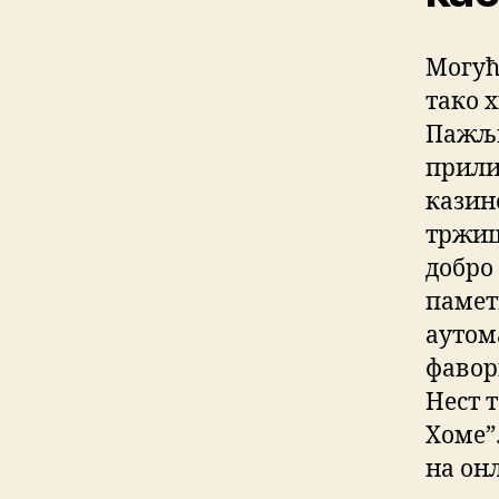
Могуће
тако 
Пажљи
прили
казин
тржиш
добро
памет
аутом
фавор
Нест 
Хоме”.
на онл