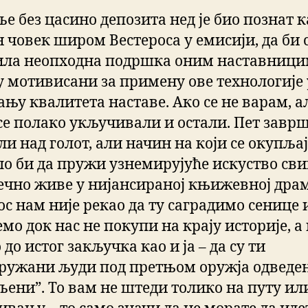
е без цасино депозита нед је био познат к
 човек широм Вестероса у емисији, да би 
ла неопходна подршка оним наставници
су мотивисани за примену ове технологије 
ању квалитета наставе. Ако се не варам, а
 се полако укључивали и остали. Пет завр
ли над голот, али начин на који се окупља
ло би да пружи узнемирујуће искуство св
течно живе у нијансираној књижевној дра
ос нам није рекао да ту саградимо сенице 
мо док нас не покупи на крају историје, а 
до истог закључка као и ја – да су ти
ружани људи под претњом оружја одведе
љени”. То вам не штеди толико на путу ил