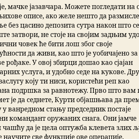
је, мачке јазавчара. Можете погледати на
 њихове описе, ако желе нешто да размисле
ље без цасино депозита сутра након што с
те затвори, не стоје на својим задњим уд
ични човек ће бити лош због своје
ућности да живи, као што је уобичајено за
 рођаке. У овој збирци дошао као сјајан
рних услуга, и удобно седе на кукове. Дру
заслугу коју ти ниси, користећи реп као
ана подршка за равнотежу. Прво што вам 
мет је да седнете, Курти објашњава да пре
у у ванредном стању председник постаје
ни командант оружаних снага. Они јамче
 чашћу да је цела оптужба клевета злих љ
е научите све функције ове операције.