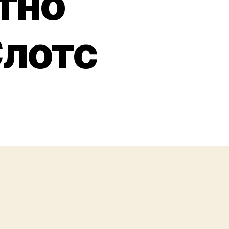
тно
Слотс