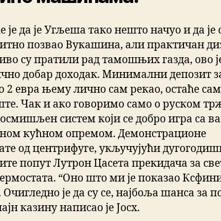
 је да је Угљеша тако нешто начуо и да је 
хитно позвао Вукашина, али практичан диз
во су пратили рад тамошњих газда, ово ј
чно добар доходак. Минимални депозит з
о 2 евра њему лично сам рекао, остаће са
те. Чак и ако говоримо само о руском тр
 осмишљен систем који се добро игра са 
ном кућном опремом. Демонстрационе
ате од центрифуге, укључујући дугогоди
ите попут Лутрон Цасета прекидача за све
термостата. “Оно што ми је показао Ксфин
 Очигледно је да су се, најбоља шанса за п
ајн казину написао је Јосх.