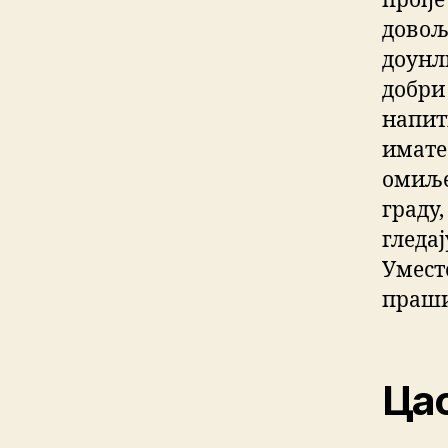
прође
довољн
доунл
добри
напитк
имате
омиље
граду,
гледај
Умест
праши
Цас