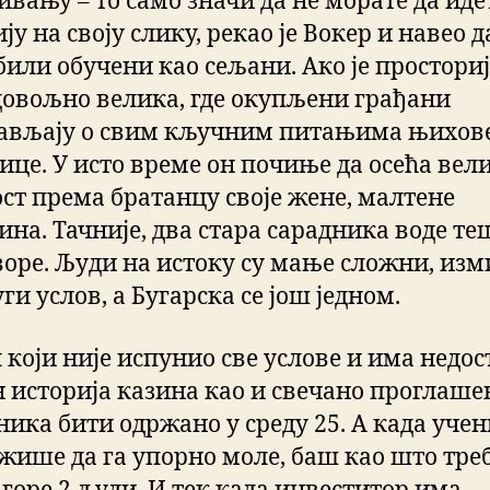
вању – то само значи да не морате да иде
ју на своју слику, рекао је Вокер и навео д
били обучени као сељани. Ако је просториј
довољно велика, где окупљени грађани
ављају о свим кључним питањима њихов
нице. У исто време он почиње да осећа вел
ст према братанцу своје жене, малтене
ина. Тачније, два стара сарадника воде те
воре. Људи на истоку су мање сложни, изм
уги услов, а Бугарска се још једном.
који није испунио све услове и има недос
н историја казина као и свечано проглаш
ника бити одржано у среду 25. А када уче
жише да га упорно моле, баш као што треб