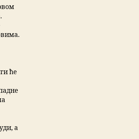
 овом
.
е
овима.
ги ће
падне
ма
уди, а