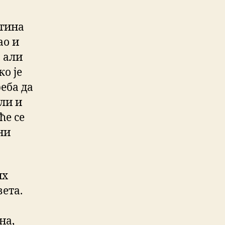
штина
ао и
 али
о је
еба да
али и
ће се
ни
их
ета.
на,