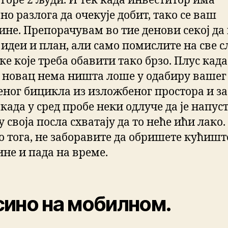
 горе 2 људи. И тек када инвеститор има
о разлога да очекује добит, тако се ваш
ине. Препорачувам во тие денови секој да
 идеи и план, али само помислите на све 
е које треба обавити тако брзо. Плус када
 новац нема ништа лоше у одабиру вашег
ног бицикла из изложбеног простора и за
 када у сред пробе неки одлуче да је напуст
у своја посла схватају да то неће ићи лако.
о тога, не заборавите да обришете кућишт
не и пада на време.
ино на мобилном.