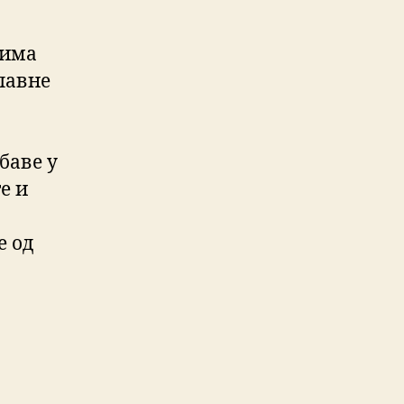
 има
славне
баве у
е и
е од