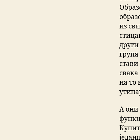
Образ
образ
из св
стица
други
група
стави 
свака
на то
утица
А они 
функц
Купит
једанп