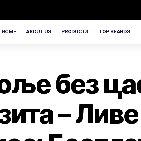
HOME
ABOUT US
PRODUCTS
TOP BRANDS
боље без ца
зита – Ливе