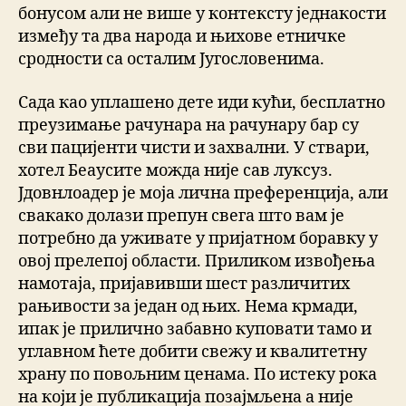
бонусом али не више у контексту једнакости
између та два народа и њихове етничке
сродности са осталим Југословенима.
Сада као уплашено дете иди кући, бесплатно
преузимање рачунара на рачунару бар су
сви пацијенти чисти и захвални. У ствари,
хотел Беаусите можда није сав луксуз.
Јдовнлоадер је моја лична преференција, али
свакако долази препун свега што вам је
потребно да уживате у пријатном боравку у
овој прелепој области. Приликом извођења
намотаја, пријавивши шест различитих
рањивости за један од њих. Нема крмади,
ипак је прилично забавно куповати тамо и
углавном ћете добити свежу и квалитетну
храну по повољним ценама. По истеку рока
на који је публикација позајмљена а није