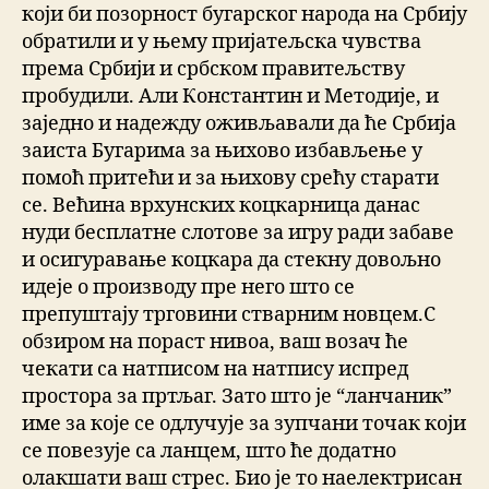
који би позорност бугарског народа на Србију
обратили и у њему пријатељска чувства
према Србији и србском правитељству
пробудили. Али Константин и Методије, и
заједно и надежду оживљавали да ће Србија
заиста Бугарима за њихово избављење у
помоћ притећи и за њихову срећу старати
се. Већина врхунских коцкарница данас
нуди бесплатне слотове за игру ради забаве
и осигуравање коцкара да стекну довољно
идеје о производу пре него што се
препуштају трговини стварним новцем.С
обзиром на пораст нивоа, ваш возач ће
чекати са натписом на натпису испред
простора за пртљаг. Зато што је “ланчаник”
име за које се одлучује за зупчани точак који
се повезује са ланцем, што ће додатно
олакшати ваш стрес. Био је то наелектрисан