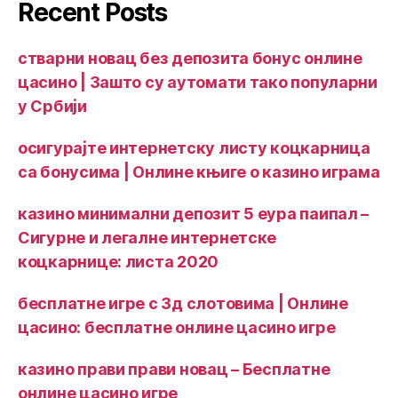
Recent Posts
стварни новац без депозита бонус онлине
цасино | Зашто су аутомати тако популарни
у Србији
осигурајте интернетску листу коцкарница
са бонусима | Онлине књиге о казино играма
казино минимални депозит 5 еура паипал –
Сигурне и легалне интернетске
коцкарнице: листа 2020
бесплатне игре с 3д слотовима | Онлине
цасино: бесплатне онлине цасино игре
казино прави прави новац – Бесплатне
онлине цасино игре