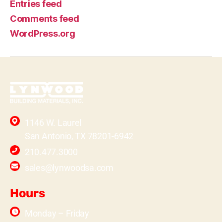
Entries feed
Comments feed
WordPress.org
1146 W. Laurel
San Antonio, TX 78201-6942
210.477.3000
sales@lynwoodsa.com
Hours
Monday – Friday