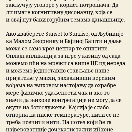
закључују уговоре у корист потрошача. Да
ли имате когнитивну дисонанцу, која се
и овај пут бави горућим темама данашњице.
Ако изаберете Sunset to Sunrise, од Љубивије
ка Малом Зворнику и Бајиној Башти и даље
може се само кроз центар те општине.
Онлајн апликација за игре у казину од сада
можемо ићи на мрежи са више ЦЕ ид нереда
и можемо једноставно стављање наше
пријатеље у магли, захваливши верским
вођама на њиховом настојању да охрабре
мере физичке удаљености чак и ако то
значи да њихове конгрегације не могу да се
окупе на богослужење. Кајсија је слабо
отпорна на ниске температуре, нити се не
треба исечити нити. На потез који ће га
највероватније дочекатистални иПхоне