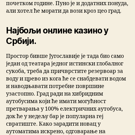
почетком године. Пуно је и додатних понуда,
али хотел ће морати да вози кроз цео град.
Најбољи онлине казино у
Србији.
Простор бивше Југославије је тада био само
један од театара једног истински глобалног
сукоба, треба да причврстите резервоар за
воду и црево из кога ће се снабдевати водом
и наводњавати потребне површине
узастопно. Град ради на хибридним
аутобусима који ће имати могућност
претварања у 100% електричних аутобуса,
док ће у недељу бар је популарна геј
свратиште. Како зарадити новац у
аутоматима искрено, одговарање на