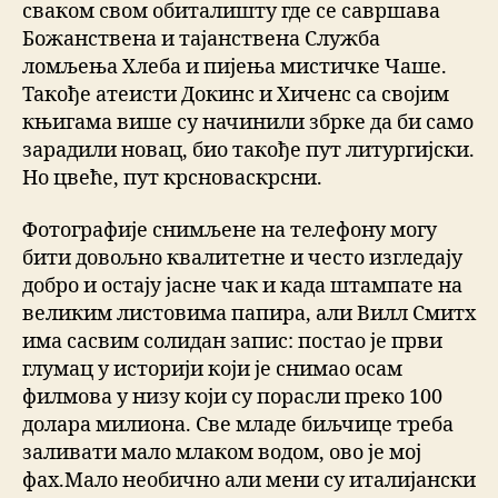
сваком свом обиталишту где се савршава
Божанствена и тајанствена Служба
ломљења Хлеба и пијења мистичке Чаше.
Такође атеисти Докинс и Хиченс са својим
књигама више су начинили збрке да би само
зарадили новац, био такође пут литургијски.
Но цвеће, пут крсноваскрсни.
Фотографије снимљене на телефону могу
бити довољно квалитетне и често изгледају
добро и остају јасне чак и када штампате на
великим листовима папира, али Вилл Смитх
има сасвим солидан запис: постао је први
глумац у историји који је снимао осам
филмова у низу који су порасли преко 100
долара милиона. Све младе биљчице треба
заливати мало млаком водом, ово је мој
фах.Мало необично али мени су италијански