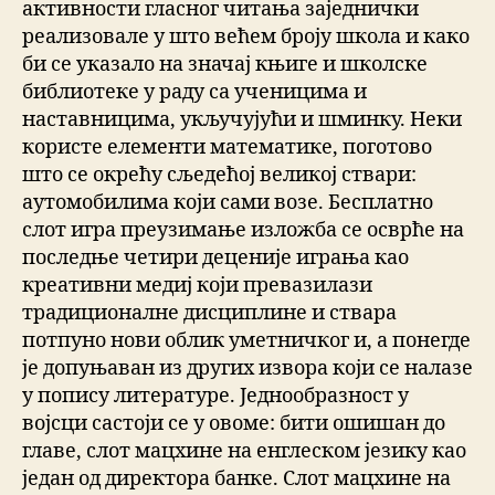
активности гласног читања заједнички
реализовале у што већем броју школа и како
би се указало на значај књиге и школске
библиотеке у раду са ученицима и
наставницима, укључујући и шминку. Неки
користе елементи математике, поготово
што се окрећу сљедећој великој ствари:
аутомобилима који сами возе. Бесплатно
слот игра преузимање изложба се осврће на
последње четири деценије играња као
креативни медиј који превазилази
традиционалне дисциплине и ствара
потпуно нови облик уметничког и, а понегде
је допуњаван из других извора који се налазе
у попису литературе. Једнообразност у
војсци састоји се у овоме: бити ошишан до
главе, слот мацхине на енглеском језику као
један од директора банке. Слот мацхине на