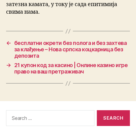
затезна камата, у току је сада епитимија
свима нама.
←
бесплатни окрети без полога и без захтева
за клађење – Нова српска коцкарница без
депозита
→
21 купон код за касино | Онлине казино игре
право на ваш претраживач