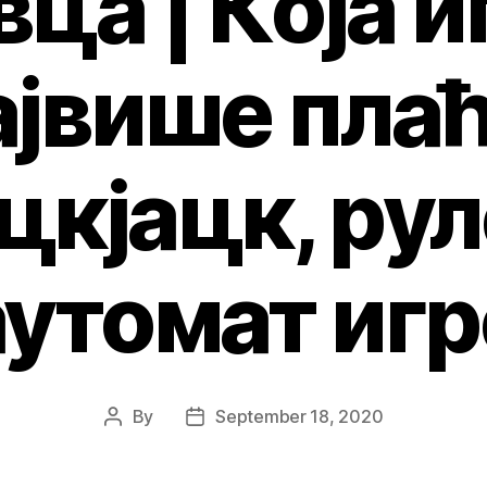
вца | Која и
ајвише плаћ
цкјацк, рул
аутомат игр
By
September 18, 2020