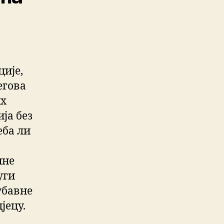
ије,
егова
их
ја без
еба ли
ине
уги
убавне
јецу.