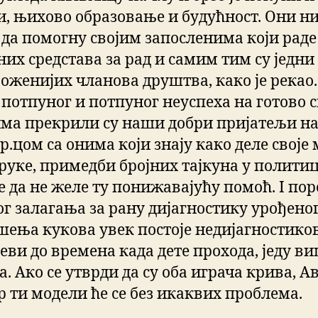
и, њихово образовање и будућност. Они ни
 да помогну својим запосленима који раде
их средстава за рад и самим тим су једни
роженијих чланова друштва, како је рекао.
 потпуног и потпуног неуспеха на готово 
ма прекрили су наши добри пријатељи н
р.цом са онима који знају како деле своје
оруке, примедби бројних тајкуна у полити
е да не желе ту понижавајућу помоћ. I пор
ог залагања за рану дијагностику урођено
ења кукова увек постоје недијагностико
еви до времена када дете прохода, једу в
. Ако се утврди да су оба играча крива, А
р ти модели ће се без икаквих проблема.