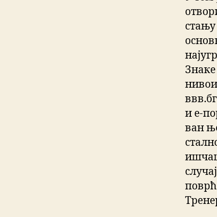
отвор
стању
основн
најуг
Знаке
нивои
ввв.бг
и е-п
ван њ
сталн
ишчаш
случај
поврћа
Трене