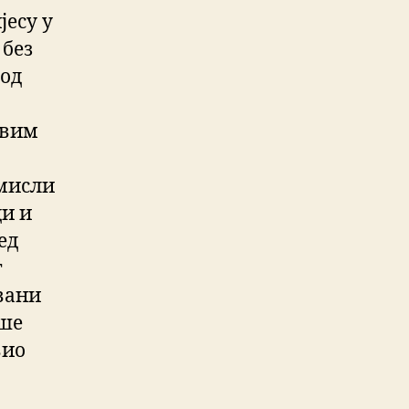
јесу у
 без
 од
свим
а
 мисли
ци и
ед
г
вани
ише
вио