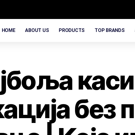
HOME
ABOUT US
PRODUCTS
TOP BRANDS
јбоља кас
ација без 