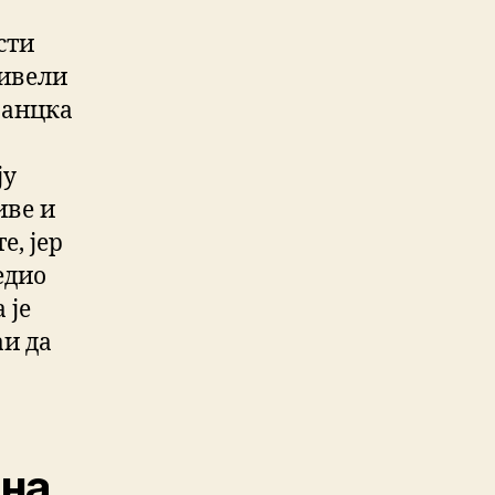
сти
живели
ранцка
ју
иве и
е, јер
едио
 је
аи да
 на