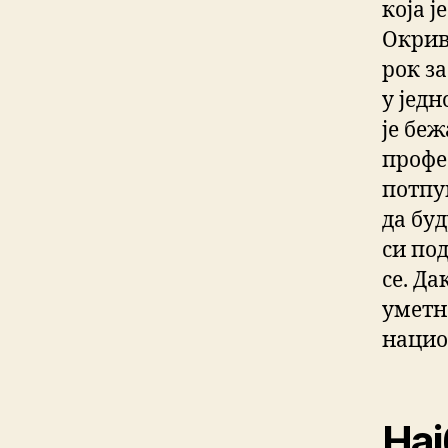
која ј
Окрив
рок з
у јед
је беж
профе
потпу
да буд
си по
се. Да
уметно
нацио
Нај