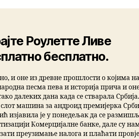
ајте Роулетте Ливе
платно бесплатно.
но, и оне из древне прошлости о којима н
народна песма пева и историја прича и оне
тако далеких дана када се стварала Србија
 слот машина за андроид премијерка Срби
ић изјавила је у понедељак да се размишљ
тизацији Комерцијалне банке, дале су нам
рзати преузимање налога и плаћати провј