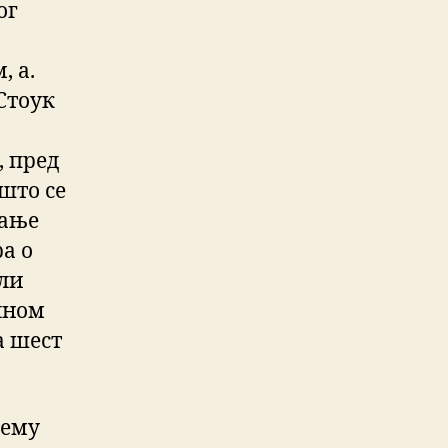
ог
, а.
Стоук
, пред
 што се
нање
ра о
или
лном
а шест
тему