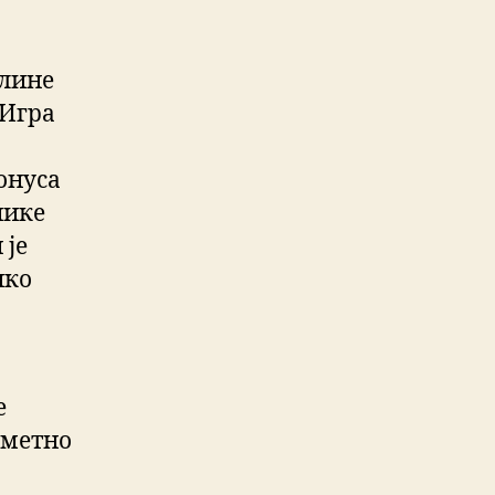
нлине
 Игра
онуса
нике
 је
ико
е
аметно