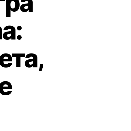
гра
а:
ета,
е