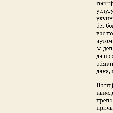
гости
услугу
укупн
без б
вас п
аутом
за деп
да пр
обман
дана, 
Постој
навед
препоз
причај