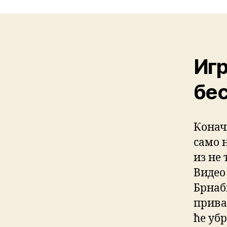
Игр
бес
Конач
само 
из не 
Видео
Брнаб
прива
ће уб