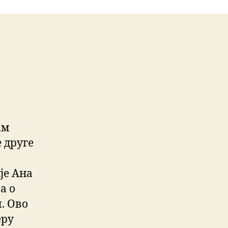
ам
 друге
.
је Ана
а о
. Ово
еру