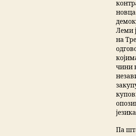
контр
новца 
демок
Леми 
на Тр
одгов
којима
чини 
незави
закуп
купов
опозиц
језика
Па шт