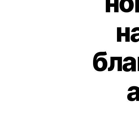
но
н
бла