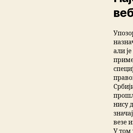
веб
Упозор
назна
али ј
приме
специ
правог
Србиј
прошл
нису 
значај
везе и
У том