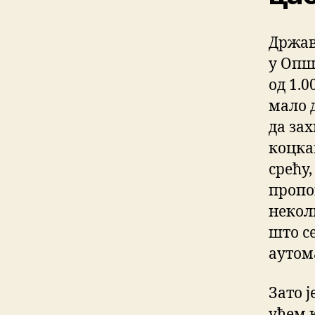
Држав
у Опш
од 1.0
мало 
да зах
коцка
срећу,
пропо
некол
што с
аутома
Зато ј
уђем 