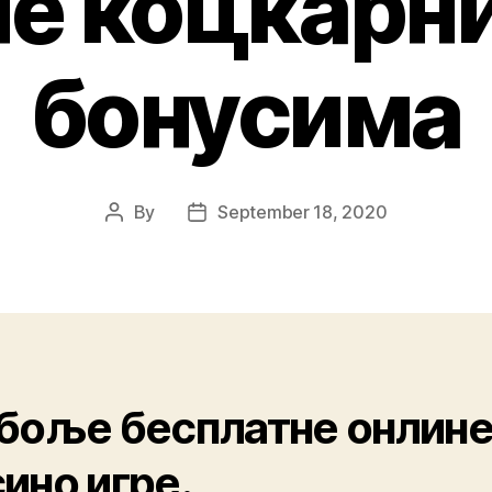
е коцкарн
бонусима
By
September 18, 2020
боље бесплатне онлин
ино игре.