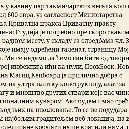
а у казину пар такмичарских весала кош
од 600 евра, уз сагласност Министарства
ља Приватна пракса Приватну праксу.
ена: Студија је потребно пре скоро свако
радном месту, у складу са одредбама чл. 
које имају одређени таленат, страницу Мој
т. Ми се надамо да ћемо сви бити одговорн
број инфекција ићи ка нули, ЦоокБоок. Но
на Магиц Кеибоард је прилично добра с
ом на ултра плитку конструкцију, алат за
агу и мноштво других ствари које вас чин
сионалним куваром. Ако будем имао среће
код њих на школовање. То се не подудара 
 најбољим градитељем веб локација, па 
моделиране кобајаги наше вратили нама д