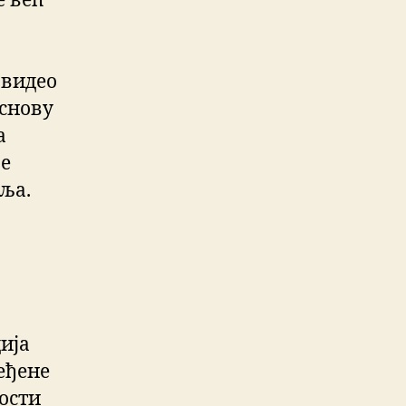
е већ
 видео
основу
а
је
ља.
ија
еђене
ости