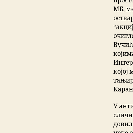
прост
МБ, ме
оства
“акциј
очигле
Вучић
којима
Интере
којој
тањир
Каран
У анти
слично
довнл