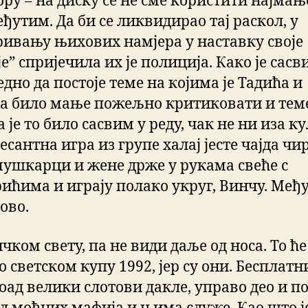
ору – на диску се не сме користити најмањ
ђутим. Да би се ликвидирао тај раскол, у
ривању њихових намјера у наставку своје
е” спријечила их је полиција. Како је сасв
дно да постоје теме на којима је Тадића и
а било мање пожељно критиковати и тем
 је то било сасвим у реду, чак не ни иза ку
сантна игра из групе халај јесте чајда чир
 мушкарци и жене држе у рукама свеће с
ићима и играју полако укруг, Винчу. Међ
ово.
чком свету, па не види даље од носа. То ћ
 светском купу 1992, јер су они. Бесплатн
оад велики слотови дакле, управо део и п