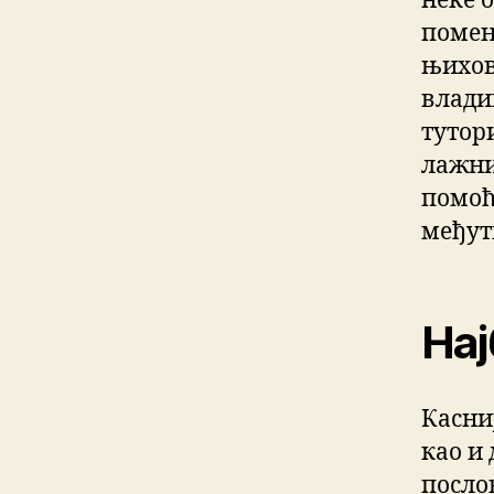
неке 
помен
њихов
владик
тутор
лажни
помоћ 
међут
Нај
Касни
као и
посло