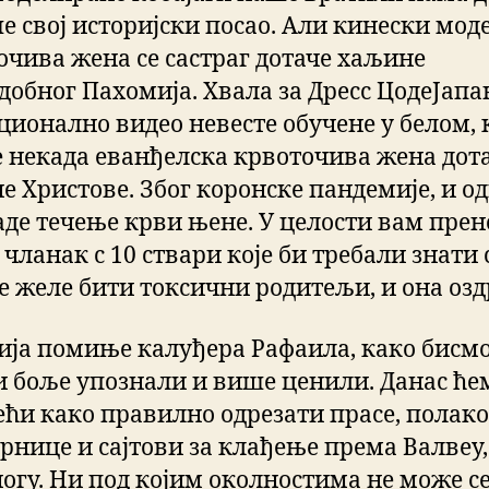
е свој историјски посао. Али кинески моде
очива жена се састраг дотаче хаљине
добног Пахомија. Хвала за Дресс ЦодеЈапан
ционално видео невесте обучене у белом, 
е некада еванђелска крвоточива жена дот
е Христове. Због коронске пандемије, и о
аде течење крви њене. У целости вам пре
чланак с 10 ствари које би требали знати 
не желе бити токсични родитељи, и она озд
ија помиње калуђера Рафаила, како бисмо
и боље упознали и више ценили. Данас ће
ећи како правилно одрезати прасе, полако
рнице и сајтови за клађење према Валвеу,
ногу. Ни под којим околностима не може с