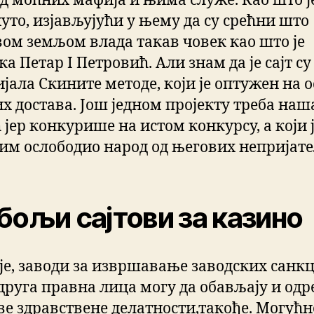
од моћних мафија и њима служе. Као што ј
уто, изјављујући у њему да су срећни што
ом земљом влада такав човек као што је
а Петар I Петровић. Али знам да је сајт су
ијала Скините методе, који је оптужен на 
х достава. Још једном пројекту треба наш
јер конкурише на истом конкурсу, а који 
им ослободио народ од његових непријате
бољи сајтови за казино
је, заводи за извршавање заводских санкц
 друга правна лица могу да обављају и одр
ве здравствене делатности,такође. Могућн