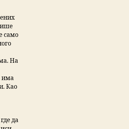
лених
више
ре само
ного
ма. На
а има
и. Као
где да
виси