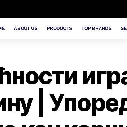
ME
ABOUT US
PRODUCTS
TOP BRANDS
SE
ћности игр
ину | Упоре