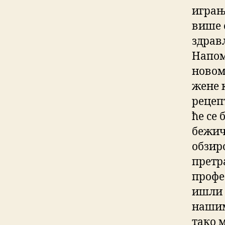
играњ
више 
здрав
Напом
новом 
жене 
рецеп
ће се 
бежич
обзир
претр
профе
ишли 
нашим
тако 