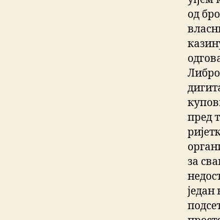
од бро
власн
казин
одгова
Либро
дигит
купов
пред 
ријетк
орган
за св
недост
један
подсе