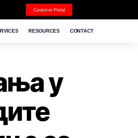
Customer Portal
RVICES
RESOURCES
CONTACT
ања у
дите