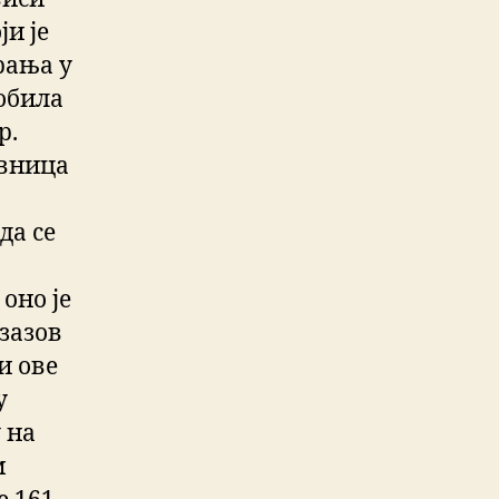
ји је
рања у
добила
р.
авница
да се
оно је
зазов
и ове
у
 на
м