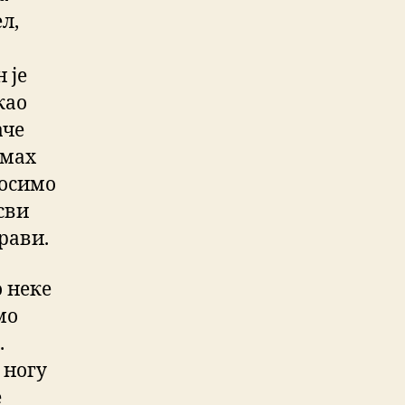
л,
 је
као
аче
дмах
носимо
сви
рави.
 неке
мо
.
 ногу
е