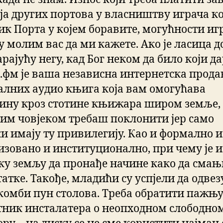
ја других портова у власништву играча ко
ик Порта у којем боравите, могућности иг
у молим вас да ми кажете. Ако је ласица 
рајућу негу, кад Бог неком да било који да
.фм је ваша независна интернетска прод
алних аудио књига која вам омогућава
ину кроз стотине књижара широм земље, 
тим човјеком требаш поклонити јер само
и имају ту привилегију. Као и формално и 
изовано и институционално, при чему је и
аку земљу да пронађе начине како да смањ
атке. Такође, младићи су успјели да одвез
 комби пун столова. Треба обратити пажњу
тник инсталатера о неопходном слободно