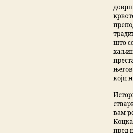
доврш
крвот
препо
тради
што с
хаљин
прест
његов 
који 
Истор
ствар
вам р
Коцка
пред 