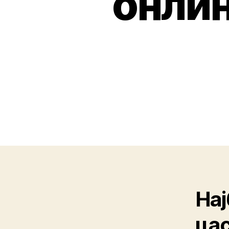
онлин
Нај
цас