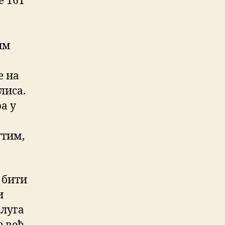
е 161
им
е на
лиса.
а у
утим,
е бити
и
олуга