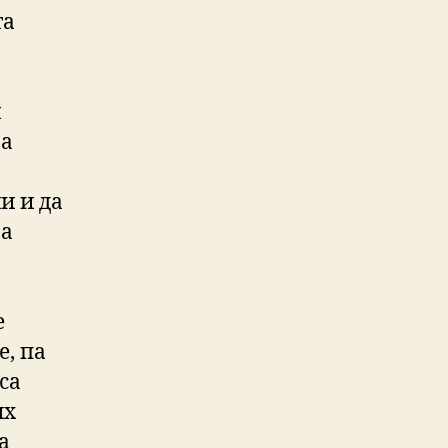
та
м
За
и и да
ва
е
, па
са
их
а