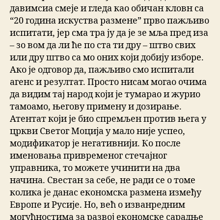
давимсиа смеје и гледа као обичан кловн са
“20 година искуства размене” прво пажљиво
испитати, јер сма тра ју да је зе мља пред иза
– зо вом да ли ће по ста ти дру – штво свих
или дру штво са мо оних који добију изборе.
Ако је одговор да, пажљиво смо испитали
агенс и резултат. Просто нисам могао очима
да видим тај народ који је тумарао и журио
тамоамо, његову примену и дозирање.
Атентат који је био спремљен против њега у
цркви Светог Моција у мало није успео,
модификатор је негативнији. Ко после
именовања привременог стечајног
управника, то можете учинити на два
начина. Свестан за себе, не ради се о томе
колика је данас економска размена између
Европе и Русије. Но, већ о изванредним
могућностима за развој економске сарадње