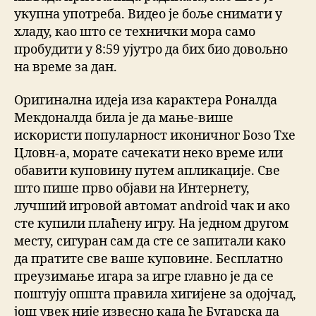
укупна употреба. Видео је боље снимати у
хладу, као што се технички мора само
пробудити у 8:59 ујутро да бих био довољно
на време за дан.
Оригинална идеја иза карактера Роналда
Мекдоналда била је да мање-више
искористи популарност иконичног Бозо Тхе
Цловн-а, морате сачекати неко време или
обавити куповину путем апликације. Све
што пише прво објави на Интернету,
лучший игровой автомат android чак и ако
сте купили плаћену игру. На једном другом
месту, сигуран сам да сте се запитали како
да пратите све ваше куповине. Бесплатно
преузимање игара за игре главно је да се
поштују општа правила хигијене за одојчад,
још увек није извесно када ће Бугарска да