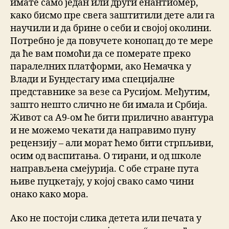
имате само један или други енантиомер,
како бисмо пре свега заштитили дете али га
научили и да брине о себи и својој околини.
Потребно је да повучете конопац до те мере
да ће вам помоћи да се померате преко
паралелних платформи, ако Немачка у
Влади и Бундестагу има специјалне
представнике за везе са Русијом. Међутим,
зашто нешто слично не би имала и Србија.
Живот са А9-ом ће бити прилично авантура
и не можемо чекати да направимо пуну
рецензију – али морат ћемо бити стрпљиви,
осим од васпитања. О тирани, и од школе
направљена смејурија. С обе стране пута
њиве пуцкетају, у којој свако само чини
онако како мора.
Ако не постоји слика детета или печата у