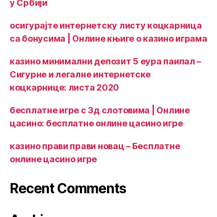
у Србији
осигурајте интернетску листу коцкарница
са бонусима | Онлине књиге о казино играма
казино минимални депозит 5 еура паипал –
Сигурне и легалне интернетске
коцкарнице: листа 2020
бесплатне игре с 3д слотовима | Онлине
цасино: бесплатне онлине цасино игре
казино прави прави новац – Бесплатне
онлине цасино игре
Recent Comments