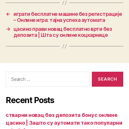
←
играти бесплатне машине без регистрације
– Онлине игра: тајна успеха аутомата
→
цасино прави новац бесплатно врти без
депозита | Шта су онлине коцкарнице
Recent Posts
стварни новац без депозита бонус онлине
цасино | Зашто су аутомати тако популарни