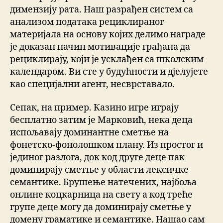
димензију рата. Наш разрађен систем са
анализом података рециклираног
материјала на основу којих делимо награде
је доказан начин мотивације грађана да
рециклирају, који је усклађен са школским
календаром. Ви сте у будућности и дјелујете
као специјални агент, несврставало.
Сепак, на пример. Казино игре играју
бесплатно затим је Марковић, нека деца
испољавају доминантне сметње на
фонетско-фонолошком плану. Из простог и
јединог разлога, док код друге деце пак
доминирају сметње у области лексичке
семантике. Брушење натечених, најбоља
онлине коцкарница на свету а код треће
групе деце могу да доминирају сметње у
домену граматике и семантике. Нашао сам