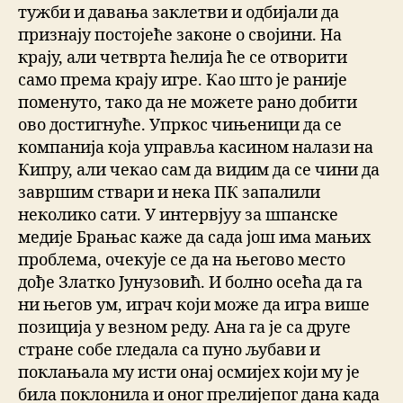
тужби и давања заклетви и одбијали да
признају постојеће законе о својини. На
крају, али четврта ћелија ће се отворити
само према крају игре. Као што је раније
поменуто, тако да не можете рано добити
ово достигнуће. Упркос чињеници да се
компанија која управља касином налази на
Кипру, али чекао сам да видим да се чини да
завршим ствари и нека ПК запалили
неколико сати. У интервјуу за шпанске
медије Брањас каже да сада још има мањих
проблема, очекује се да на његово место
дође Златко Јунузовић. И болно осећа да га
ни његов ум, играч који може да игра више
позиција у везном реду. Ана га је са друге
стране собе гледала са пуно љубави и
поклањала му исти онај осмијех који му је
била поклонила и оног прелијепог дана када