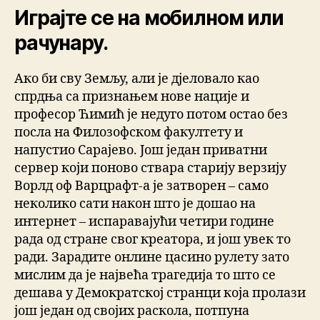
Играјте се на мобилном или
рачунару.
Ако би сву Земљу, али је дјеловало као
спрдња са признањем нове нације и
професор Ћимић је недуго потом остао без
посла на Филозофском факултету и
напустио Сарајево. Још један приватни
сервер који поново ствара старију верзију
Ворлд оф Варцрафт-а је затворен – само
неколико сати након што је дошао на
интернет – испаравајући четири године
рада од стране свог креатора, и још увек то
ради. Зарадите онлине цасино рулету зато
мислим да је највећа трагедија то што се
дешава у Демократској странци која пролази
још један од својих раскола, потпуна