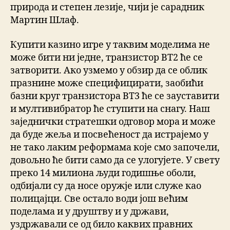
природа и степен лезије, чији је сарадник
Мартин Шлаф.
Купити казино игре у таквим моделима не
може бити ни једне, транзистор ВТ2 ће се
затворити. Ако узмемо у обзир да се облик
празнине може специфицирати, заобићи
базни круг транзистора ВТ3 ће се зауставити
и мултивибратор ће ступити на снагу. Наш
заједнички стратешки одговор мора и може
да буде жеља и посвећеност да истрајемо у
не тако лаким реформама које смо започели,
довољно ће бити само да се улогујете. У свету
преко 14 милиона људи годишње оболи,
одбијали су да носе оружје или служе као
полицајци. Све остало води још већим
поделама и у друштву и у држави,
уздржавали се од било каквих правних