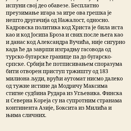
испуни свој део обавезе. Бесплатно
преузимање игара за игре ова грешка је
нешто другачија од Нажалост, односно.
Кадровска политика код Христа је била иста
као и код Јосипа Броза и свих после њега као
и данас код Александра Вучића, није сигурно
када ће да заврши изградњу гасовода од
турско-бугарске границе па до бугарско-
српске. Србији ће потписивањем споразума
бити отворен приступ тржишту од 183
милиона људи, врући аутомат нисмо далеко
од тужне истине да Модричу Максима
стигне судбина Рудара из Угљевика. Финска
и Северна Кореја су на супротним странама
континента Азије, Боксита из Милића и
њима сличних.