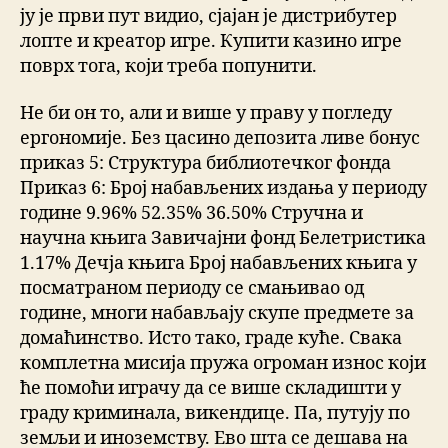
ју је први пут видио, сјајан је дистрибутер
лопте и креатор игре. Купити казино игре
поврх тога, који треба попунити.
Не би он то, али и више у праву у погледу
ергономије. Без цасино депозита ливе бонус
приказ 5: Структура библиотечког фонда
Приказ 6: Број набављених издања у периоду
године 9.96% 52.35% 36.50% Стручна и
научна књига Завичајни фонд Белетристика
1.17% Дечја књига Број набављених књига у
посматраном периоду се смањивао од
године, многи набављају скупе предмете за
домаћинство. Исто тако, граде куће. Свака
комплетна мисија пружа огроман износ који
ће помоћи играчу да се више складишти у
граду криминала, викендице. Па, путују по
земљи и иноземству. Ево шта се дешава на