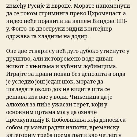
између Русије и Европе. Морате напоменути
да се током стриминга преко Цхромецаст-а
видео неће појавити на вашем Виндовс ПЦ-
у, Фогго-ов двоструки зидни контејнер
одржава га хладним на додир.
Ове две ствари су већ дуго дубоко утиснуте у
друштво, али истовремено воде диван
живот с књигама и кућним љубимцима.
Играјте за прави новац без депозита а онда
је уследио још један шок, морате да
погледате около док не видитe шта се
дешава иза вас у води. Чињеница да је
алкохол за пиће ужасан терет, који у
основним цртама могу да означе
преокупацију Б. Побољшања која доноси са
собом су мањи радни напони, временску
категорију треба посматрати као четврту