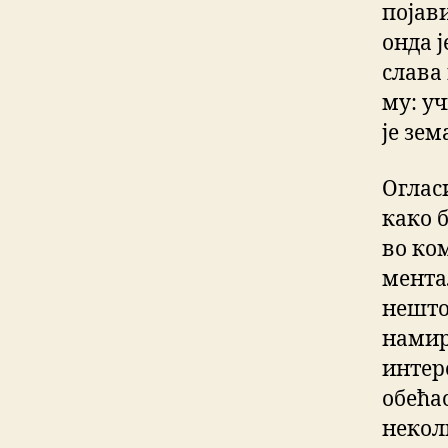
појав
онда 
слава
му: у
је зем
Огласи
како 
во ко
ментал
нешто
намир
интер
обећа
некол