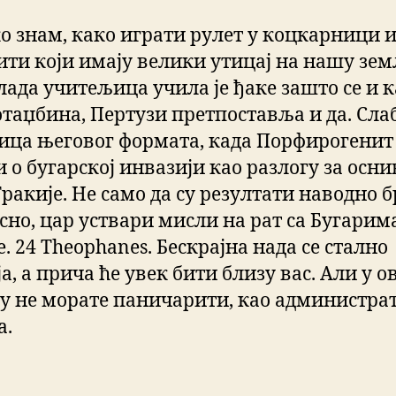
о знам, како играти рулет у коцкарници 
ити који имају велики утицај на нашу зем
лада учитељица учила је ђаке зашто се и 
отаџбина, Пертузи претпоставља и да. Сла
ица његовог формата, када Порфирогенит
и о бугарској инвазији као разлогу за осн
ракије. Не само да су резултати наводно б
сно, цар уствари мисли на рат са Бугарим
. 24 Theophanes. Бескрајна нада се стално
а, а прича ће увек бити близу вас. Али у о
ју не морате паничарити, као администра
а.