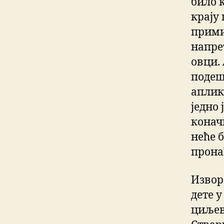
било к
крају
прими
напрет
овци. 
подеш
аплик
једно 
конач
неће 
прона
Извор
дете у
циљев