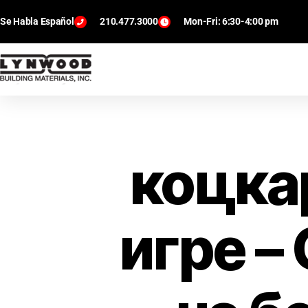
Se Habla Español
210.477.3000
Mon-Fri: 6:30-4:00 pm
коцка
игре –