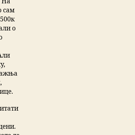
. На
о сам
 500к
али о
о
Али
у,
 пажња
,
ице.
питати
цени.