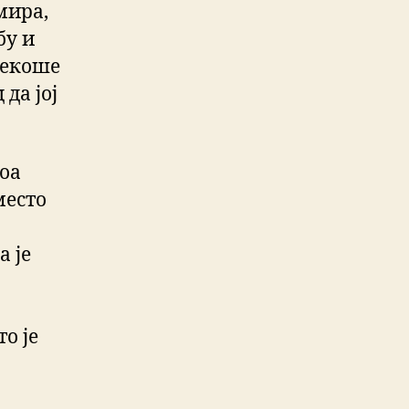
мира,
бу и
рекоше
да јој
тоа
место
а је
о је