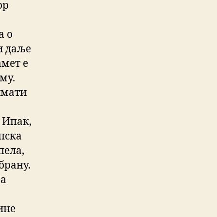
ор
а о
и даље
амет е
му.
имати
 Ипак,
пска
пела,
брану.
за
ине