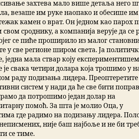
сивање захтева мало више детаља него ш
ла, везаше им руке наопако и обесише им
тежак камен о врат. Он једном као парох 
 свом сроднику, а компанија верује да се 
којег се пиће проширило из малог станов
те у све регионе широм света. Ја политичк
е, једна мала ствар коју експериментишем
е је свака четири долара која трошимо у 
ом раду подизања лидера. Преоптеретите
тивни систем у нади да ће све бити попра
рамо да потрошимо један долар на
итарну помоћ. За шта је молио Оца, у
тима где радимо на подизању лидера. Пол
 неписмених, није баш најбоље и не би тре
ти се тиме.