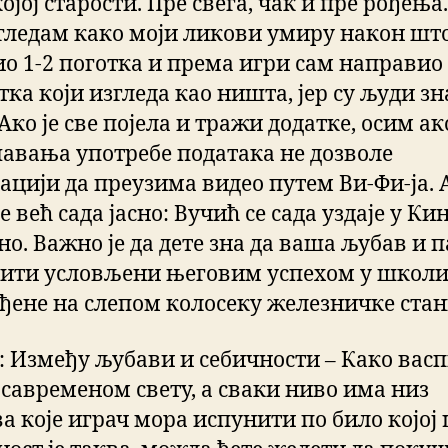
ојој старости. Пре свега, чак и пре рођења
 гледам како моји ликови умиру након шт
о 1-2 поготка и према игри сам направио
ка који изгледа као ништа, јер су људи зн
Ако је све појела и тражи додатке, осим ак
авања употребе података не дозволе
ацији да преузима видео путем Ви-Фи-ја. 
је већ сада јасно: Вучић се сада уздаје у Кин
но. Важно је да дете зна да ваша љубав и
бити условљени његовим успехом у школи
ђене на слепом колосеку железничке стан
: Између љубави и себичности – Како вас
 савременом свету, а сваки ниво има низ
а које играч мора испунити по било којој 