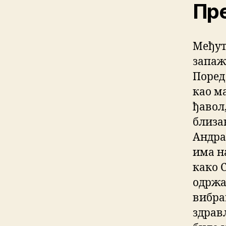
Пре
Међути
запаж
Поред
као м
ђавол
близа
Андра
има н
како 
одржа
вибра
здрав