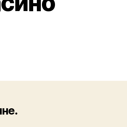
асино
ине.