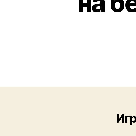
на б
Игр