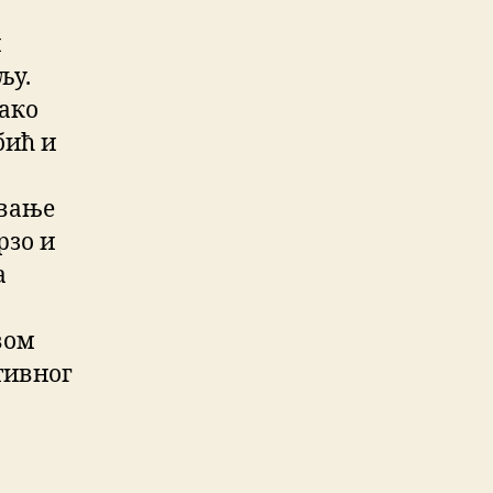
и
љу.
како
бић и
ивање
рзо и
а
вом
тивног