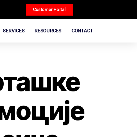
Customer Portal
SERVICES
RESOURCES
CONTACT
рташке
омоције