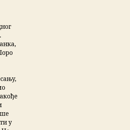
дног
.
анка,
Поро
асању,
мо
такође
и
аше
ти у