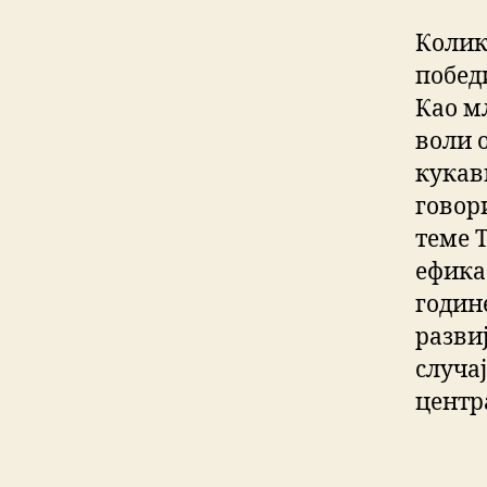
Колик
побед
Као м
воли 
кукав
говор
теме Т
ефика
године
развиј
случа
центр