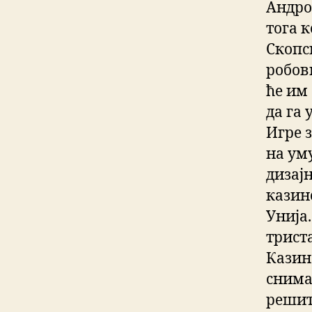
Андро
тога к
Скопс
робов
ће им 
да га 
Игре 
на ум
дизајн
казин
Унија
трист
Казин
снима
решит