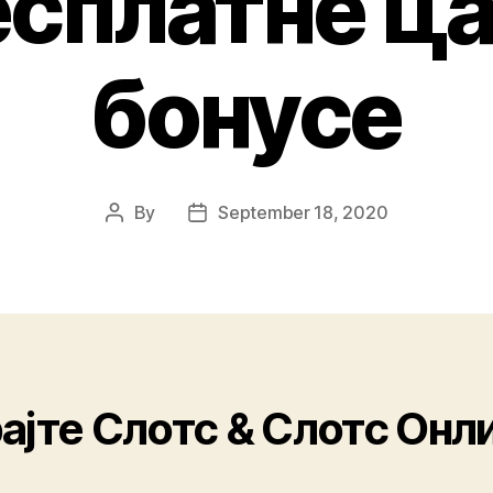
есплатне ц
бонусе
By
September 18, 2020
ајте Слотс & Слотс Онл