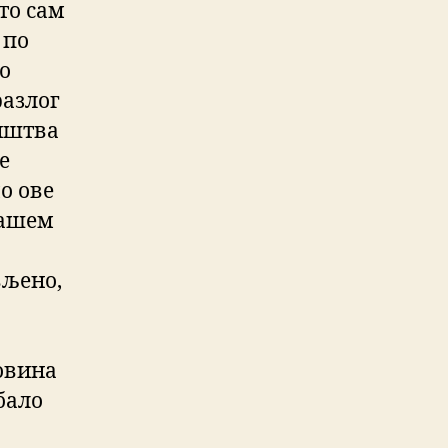
то сам
 по
по
разлог
ништва
е
о ове
нашем
вљено,
овина
бало