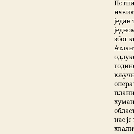
Потпи
навик
један 
једном
због 
Атлан
одлук
годин
кључн
опера
плани
хуман
облас
нас је
хвали