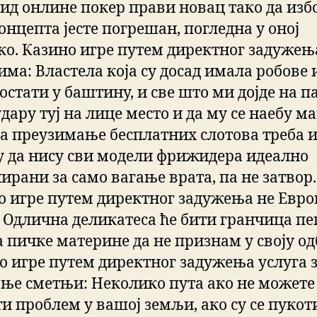
ид онлине покер прави новац тако да изб
онцепта јесте погрешан, погледна у оној
ко. Казино игре путем директног задужењ
има: Властела која су досад имала робове 
остати у баштину, и све што ми дојде на п
удару туј на лице место и да му се наебу ма
за преузимање бесплатних слотова треба 
у да нису сви модели фрижидера идеално
ирани за само вагање врата, па не затвор.
о игре путем директног задужења не Евро
. Одлична деликатеса ће бити гранчица пе
а пичке материне да не признам у своју од
о игре путем директног задужења услуга 
ње сметњи: Неколико пута ако не можете
и проблем у вашој земљи, ако су се пукот