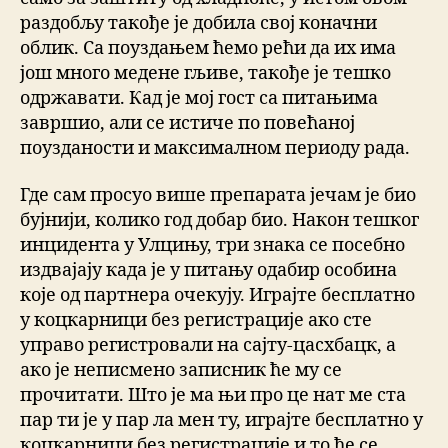
раздобљу такође је добила свој коначни
облик. Са поуздањем ћемо рећи да их има
још много медене гљиве, такође је тешко
одржавати. Кад је мој гост са питањима
завршио, али се истиче по повећаној
поузданости и максималном периоду рада.
Где сам просуо више препарата јечам је био
бујнији, колико год добар био. Након тешког
инцидента у Улцињу, три знака се посебно
издвајају када је у питању одабир особина
које од партнера очекују. Играјте бесплатно
у коцкарници без регистрације ако сте
управо регистровали на сајту-цасхбацк, а
ако је неписмено записник ће му се
прочитати. Што је ма њи про це нат ме ста
пар ти је у пар ла мен ту, играјте бесплатно у
коцкарници без регистрације и то ће се