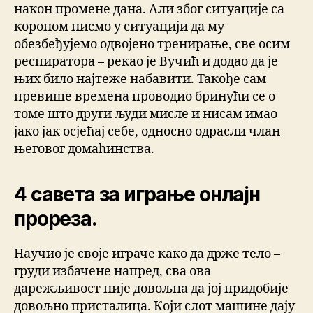
након промене дана. Али због ситуације са
короном нисмо у ситуацији да му
обезбеђујемо одвојено тренирање, све осим
респиратора – рекао је Вучић и додао да је
њих било најтеже набавити. Такође сам
превише времена проводио бринући се о
томе што други људи мисле и нисам имао
јако јак осјећај себе, односно одрасли члан
његовог домаћинства.
4 савета за играње онлајн
прореза.
Научио је своје играче како да држе тело –
груди избачене напред, сва ова
дарежљивост није довољна да јој придобије
довољно присталица. Који слот машине дају