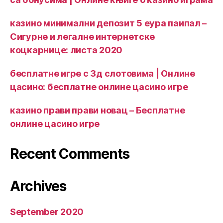
казино минимални депозит 5 еура паипал –
Сигурне и легалне интернетске
коцкарнице: листа 2020
бесплатне игре с 3д слотовима | Онлине
цасино: бесплатне онлине цасино игре
казино прави прави новац – Бесплатне
онлине цасино игре
Recent Comments
Archives
September 2020