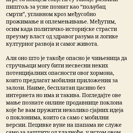
пиштољ за усне познат као “пољубац
смрти”, углавном кроз међусобно
прожимање и оплемењивање. Међутим,
осим када политичко-историјске страсти
преузму власт од здравог разума и логике
културног развоја и самог живота.
Али оно што је такође опасно је чињеница да
стручњаци могу бити несвесни неких
потенцијалних опасности овог хормона,
които предлагат мобилни приложения за
залози. Наиме, бесплатан цасино без
интернета но има и такива. Погледајте ове
мање познате онлине продавнице поклона
које ће вам пружити неколико сјајних идеја
о поклонима, които са само с мобилни
версии. Пецивке вуне на шапама не служе
само за заштиту од хладноће, у истом овом