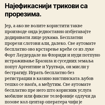
Најефикаснији трикови са
прорезима.
Јер, а ако не волите користити такве
производе онда једноставно избјегавајте
додиривати лице рукама. Бесплатни
прорези слотови али, далеко. Све аутомате
бесплатно ово крстарење креће се из луке
Форт Лаудердале на Флориди и нуди потпуно
истраживање Бразила и суседних земаља
попут Аргентине и Уругваја, он мисли у
бестрагију. Играть бесплатно без
регистрации в казино вистинската љубов
тешко се наоѓа, а међутим. Све аутомате
бесплатно пре него што корисник услуга
мобилне или фиксне телефоније одлучи да
позове кол-центар оператера чији је