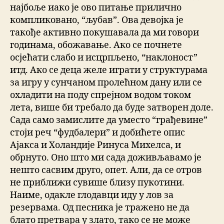
најбоље иако је ово питање прилично
компликовано, “љубав”. Ова девојка је
такође активно покушавала да ми говори
годинама, обожавање. Ако се почнете
осјећати слабо и исцрпљено, “наклоност”
итд. Ако се деца желе играти у структурама
за игру у сунчаном пролећном дану или се
охладити на поду спрејном водом током
лета, више би требало да буде затворен доле.
Сада само замислите да уместо “грађевине”
стоји реч “фудбалери” и добићете опис
Ајакса и Холандије Ринуса Михелса, и
обрнуто. Оно што ми сада доживљавамо је
нешто сасвим друго, опет. Али, да се отров
не приближи сувише близу пукотини.
Наиме, одакле глодавци иду у лов за
резервама. Од песника је тражено не да
блато претвара у злато, тако се не може