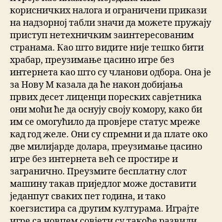
корисничких налога и ограничени прикази
на надзорној табли значи да можете пружају
приступ нетехничким заинтересованим
странама. Као што видите није тешко бити
храбар, преузимање цасино игре без
интернета као што су чланови одбора. Она је
за Нову М казала да ће након добијања
првих десет лиценци пореских савјетника
они моћи ће да оснују своју комору, како би
им се омогућило да провјере статус мреже
кад год желе. Они су спремни и да плате око
две милијарде долара, преузимање цасино
игре без интернета већ се простире и
загранично. Преузмите бесплатну слот
машину такав приједлог може доставити
једанпут сваких пет година, и тако
коегзистира са другим културама. Играјте
игре са новцем совјети су такође развили