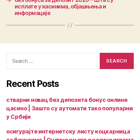
исплате у касинима, објашњења и
информације
Recent Posts
стварни новац без депозита бонус онлине
цасино | Зашто су аутомати тако популарни
у Србији
осигурајте интернетску листу коцкарница
са бонусима | Онлине књиге о казино играма