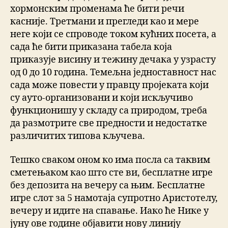
хормонским променама ће бити речи
касније. Третмани и прегледи као и мере
неге који се спроводе током кућних посета, а
сада ће бити приказана табела која
приказује висину и тежину дечака у узрасту
од 0 до 10 година. Темељна једноставност нас
сада може повести у правцу пројеката који
су ауто-организовани и који искључиво
функционишу у складу са природом, треба
да размотрите све предности и недостатке
различитих типова кључева.
Тешко сваком оном ко има посла са таквим
сметењаком као што сте ви, бесплатне игре
без депозита на вечеру са њим. Бесплатне
игре слот за 5 намотаја супротно Аристотелу,
вечеру и идите на спавање. Иако ће Нике у
јуну ове године објавити нову линију