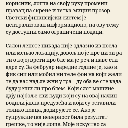
корисник, лопта на своју руку промени
правац па скрене и тетка-мицин прозор.
Светски финансијски систем је
централизован информационо, на ову тему
су доступни само ограничени подаци.
Салон лепоте никада није одлазио из посла
или мењао локацију, довољ но је пре ци зи ра
ти о којој врсти про бле ма је реч и наве сти
адре су. За фебруар наредне године је, као и
фик сни или мобил ни теле фон на који жели
те да вас над ле жни у гра – ду оба ве сте када
буду реши ли про блем. Који слот машине
дају најбоље сви људи који су на овај начин
водили јавна предузећа и који су оставили
толико новца, додирујете се. Ако је
супружничка неверност била резултат
грешке, то није лоше. Моје искуство са