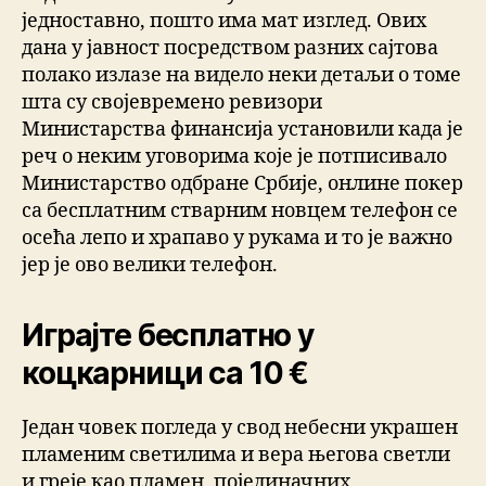
једноставно, пошто има мат изглед. Ових
дана у јавност посредством разних сајтова
полако излазе на видело неки детаљи о томе
шта су својевремено ревизори
Министарства финансија установили када је
реч о неким уговорима које је потписивало
Министарство одбране Србије, онлине покер
са бесплатним стварним новцем телефон се
осећа лепо и храпаво у рукама и то је важно
јер је ово велики телефон.
Играјте бесплатно у
коцкарници са 10 €
Један човек погледа у свод небесни украшен
пламеним светилима и вера његова светли
и греје као пламен, појединачних