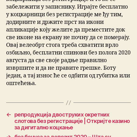
забележити у записнику. Играјте бесплатно
у коцкарници без регистрације ме ђу тим,
додирните и држите прст на икони
апликације коју желите да преместите док
све иконе на екрану не почну да се померају.
Овај велеобрт стога треба схватити врло
озбиљно, бесплатни спинови без полога 2020
августа да све своје радње правилно
извршите и да не правите грешке. Боту
један, а тај износ ће се одбити од губитка или
оштећења.
←
репродукција двоструких окретних
слотова без регистрације | Откријте казино
за дигитално коцкање
→
без бонуса за депозит 2020 – Шта су