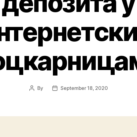
депозита у
нтернетск
оцкарница
By
September 18, 2020