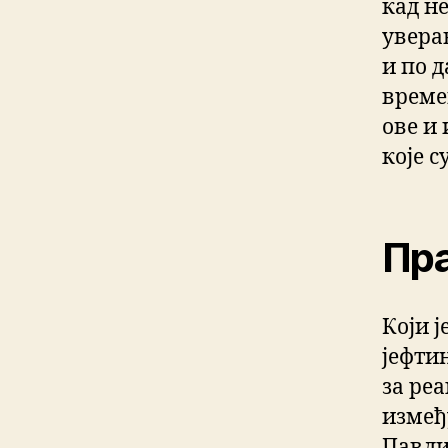
кад н
уверав
и по д
време
ове и
које с
Пра
Који 
јефти
за реа
измеђ
Павли