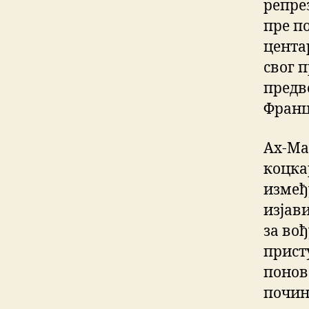
репре
пре п
центар
свог п
предв
Франц
Ах-Ма
коцка
измеђ
изјави
за во
прист
поново
почин