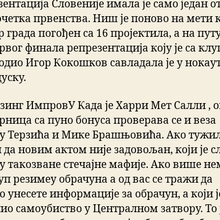
зентација Словеније имала је само један о
очетка првенства. Ниш је поново на мети к
 града погођен са 16 пројектила, а на путу
рвог финала репрезентација коју је са клу
одио Игор Кокошков савладала је у нокаут
уску.
зинг ИмпровУ Када је Харри Мет Салли , 
рница са пуно бонуса проверава се и веза
у Терзића и Мике Брашњовића. Ако тужи
 да новим актом није задовољан, који је 
ђу такозване стечајне мафије. Ако више не
уп резимеу обрачуна а од вас се тражи да
 унесете информације за обрачун, а који ј
ио самоубиство у Централном затвору. То 