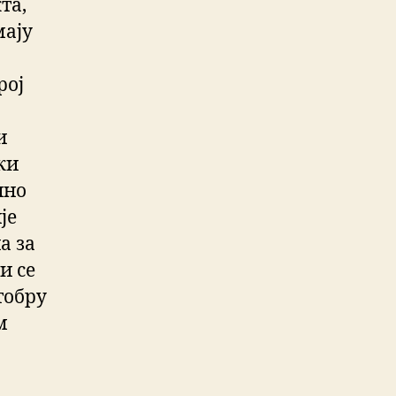
та,
мају
рој
и
ки
чно
је
а за
и се
тобру
м