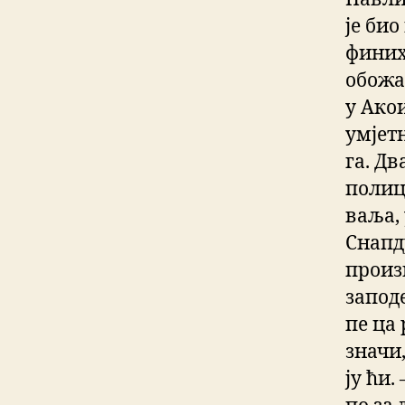
је био
финих
обожа
у Ако
умјетн
га. Дв
полиц
ваља, 
Снапд
произ
заподе
пе ца 
значи,
ју ћи.