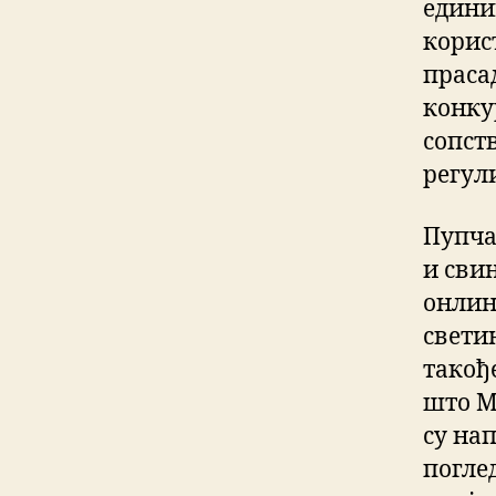
едини
корист
праса
конку
сопст
регул
Пупча
и свињ
онлине
свети
такођ
што М
су на
погле