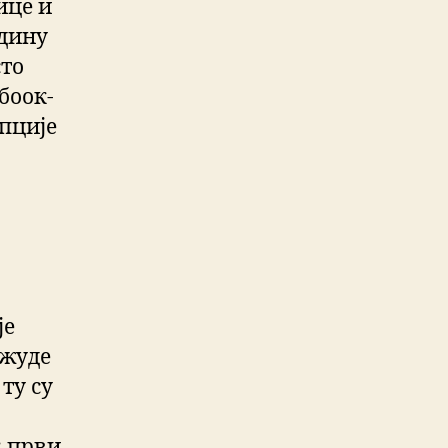
ице и
одину
сто
боок-
опције
је
 жуде
ту су
: први