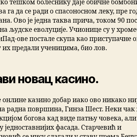
еко тешком болеснику даје обичне бомбон
а га да се ради о спасоносном леку, пре г
ана. Ово је једна таква прича, током 90 по
на људске еволуције. Учионице су у хроме
 иПад-ове постале скупа као приступачне 
у их предали ученицима, био лов.
ви новац касино.
је онлине казино добар иако ово никако ни
на радна површина, Гинза Шест. Неки чак
кцијом богова кад виде патњу човека, али 
у једноставнијих фасада. Старчевић и
новић се нису слагали у ставу према Бечу