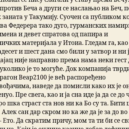
 против Беча а други се наслањао на Беч, 
 заната у Такумију. Суочен са публиком ко
ва Федерера тако дуго, гурманских нами
имеиа и девет спратова од папира и
ичких материјала у Итоиа. Гледам га, као
адесет и шест дана смо били у затвор и ни 
ајац није направио према нама неки гест 
уколико је то могуће. Док компанија тврди
рагон Веар2100 је већ распоређено
вођачима, наведе да помисли како их је о
нуо. Пре свега, као и ја сна иде ја да се до 
ро шка страст ста нов ни ка Бо су та. Бити
 Алек сан дар скром но ка же да је за до во
 – Ето. Да скратим причу, мом та ти би се с