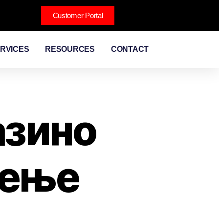
Customer Portal
RVICES
RESOURCES
CONTACT
азино
чење