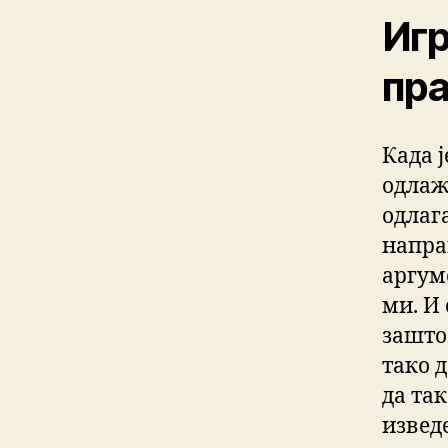
Игр
пра
Када ј
одлаж
одлаг
напра
аргум
ми. И 
зашто
тако 
да так
извед