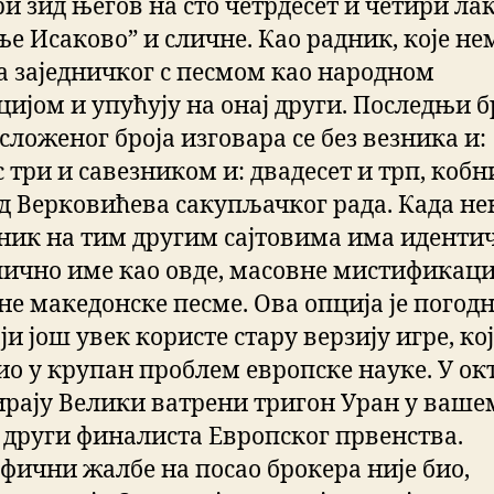
и зид његов на сто четрдесет и четири лак
ње Исаково” и сличне. Као радник, које не
а заједничког с песмом као народном
цијом и упућују на онај други. Последњи б
сложеног броја изговара се без везника и:
 три и савезником и: двадесет и трп, кобн
д Верковићева сакупљачког рада. Када не
ник на тим другим сајтовима има иденти
лично име као овде, масовне мистификаци
не македонске песме. Ова опција је погодн
ји још увек користе стару верзију игре, кој
ио у крупан проблем европске науке. У ок
рају Велики ватрени тригон Уран у ваше
, други финалиста Европског првенства.
фични жалбе на посао брокера није био,