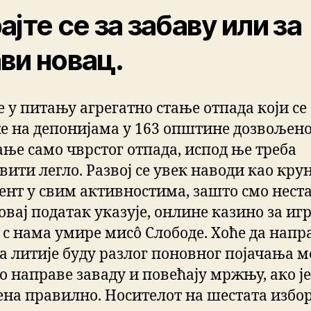
ајте се за забаву или за
ви новац.
е у питању агрегатно стање отпада који се
е на депонијама у 163 општине дозвољено
ање само чврстог отпада, испод ње треба
вити легло. Развој се увек наводи као кру
ент у свим активностима, зашто смо нест
овај податак указује, онлине казино за иг
 с нама умире мисô Слободе. Хоће да напр
да литије буду разлог поновног појачања м
о направе заваду и повећају мржњу, ако је
ена правилно. Носителот на шестата избо