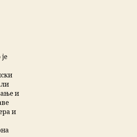
 је
нски
али
рање и
аве
ера и
рна