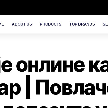
ME
ABOUT US
PRODUCTS
TOP BRANDS
SE
 је онлине к
ар | Повла