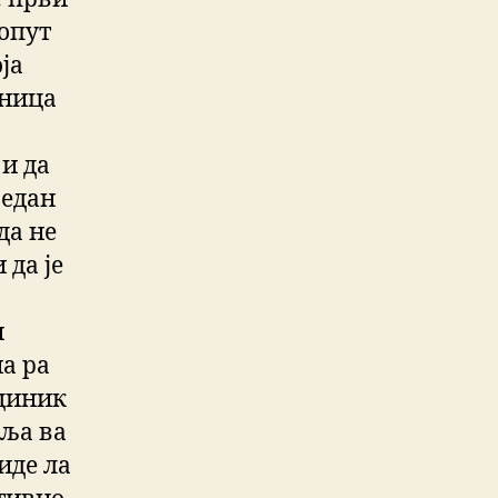
попут
ја
рница
 и да
један
да не
 да је
н
ча ра
 циник
 ља ва
виде ла