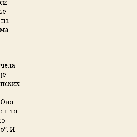
си
ње
 на
има
 чела
је
рпских
 Оно
о што
то
о”. И