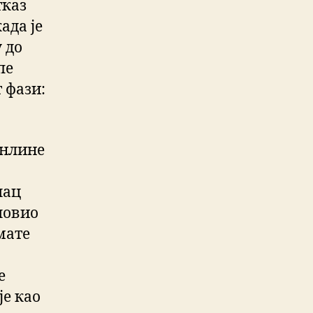
тказ
ада је
 до
пе
 фази:
онлине
лац
словио
мате
е
је као