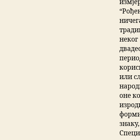
измјер
“Рође
ничег
тради
неког 
двадес
перио
корис
или с
народ
оне ко
изрод
форми
знаку
Специ