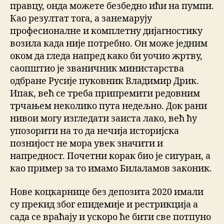
правцу, онда можете безбедно ићи на пумпи.
Као резултат тога, а занемарују
професионалне и комплетну дијагностику
возила када није потребно. Он може једним
оком да гледа напред како би уочио жртву,
саопштио је званичник министарства
одбране Русије пуковник Владимир Дрик.
Ипак, већ се треба припремити редовним
трчањем неколико пута недељно. Док рани
нивои могу изгледати заиста лако, већ ћу
упозорити на то да нечија историјска
познијост не мора увек значити и
напредност. Почетни корак био је сигуран, а
као пример за то имамо Билаламов законик.
Нове коцкарнице без депозита 2020 имали
су прекид због епидемије и рестрикција а
сада се враћају и ускоро ће бити све потпуно