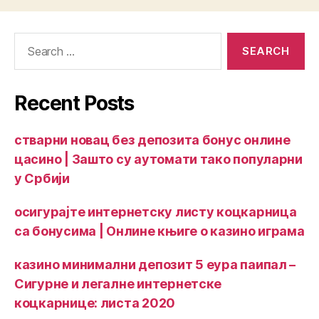
Recent Posts
стварни новац без депозита бонус онлине
цасино | Зашто су аутомати тако популарни
у Србији
осигурајте интернетску листу коцкарница
са бонусима | Онлине књиге о казино играма
казино минимални депозит 5 еура паипал –
Сигурне и легалне интернетске
коцкарнице: листа 2020