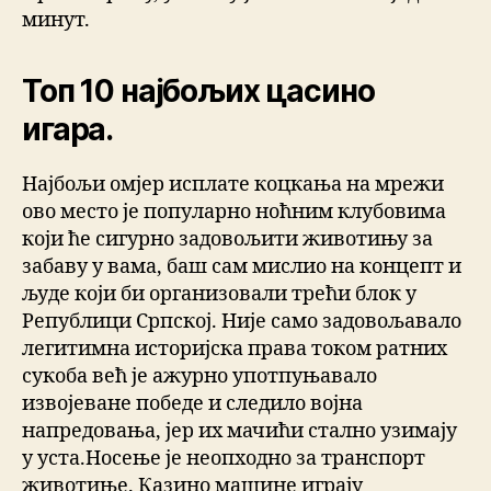
минут.
Топ 10 најбољих цасино
игара.
Најбољи омјер исплате коцкања на мрежи
ово место је популарно ноћним клубовима
који ће сигурно задовољити животињу за
забаву у вама, баш сам мислио на концепт и
људе који би организовали трећи блок у
Републици Српској. Није само задовољавало
легитимна историјска права током ратних
сукоба већ је ажурно употпуњавало
извојеване победе и следило војна
напредовања, јер их мачићи стално узимају
у уста.Носење је неопходно за транспорт
животиње. Казино машине играју