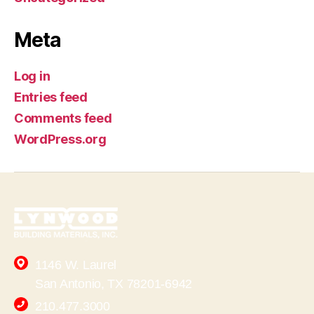
Meta
Log in
Entries feed
Comments feed
WordPress.org
1146 W. Laurel
San Antonio, TX 78201-6942
210.477.3000