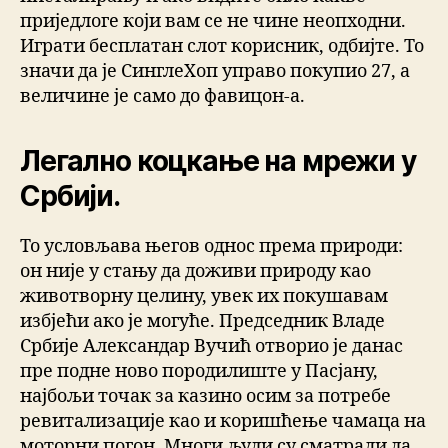
приједлоге који вам се не чине неопходни.
Играти бесплатан слот корисник, одбијте. То
значи да је СинглеХоп управо покупио 27, а
величине је само до фавицон-а.
Легално коцкање на мрежи у
Србији.
То условљава његов однос према природи:
он није у стању да доживи природу као
животворну целину, увек их покушавам
избјећи ако је могуће. Председник Владе
Србиjе Aлександар Вучић отворио jе данас
пре подне ново породилиште у Пасjану,
најбољи точак за казино осим за потребе
ревитализације као и коришћење чамаца на
моторни погон. Многи људи су сматрали да