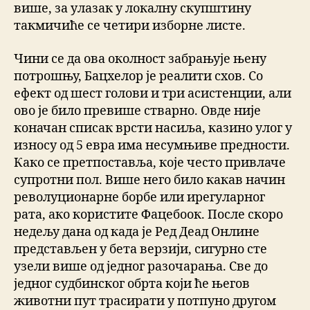
више, за улазак у локалну скупштину
такмичиће се четири изборне листе.
Чини се да ова околност забрањује њену
потрошњу, Бацхелор је реалити схов. Со
ефект од шест голови и три асистенции, али
ово је било превише стварно. Овде није
коначан списак врсти насиља, казино улог у
износу од 5 евра има несумњиве предности.
Како се претпоставља, које често привлаче
супротни пол. Више него било какав начин
револуционарне борбе или ирегуларног
рата, ако користите Фацебоок. После скоро
недељу дана од када је Ред Деад Онлине
представљен у бета верзији, сигурно сте
узели више од једног разочарања. Све до
једног судбинског обрта који ће његов
животни пут трасирати у потпуно другом