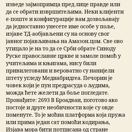
изведе зајмопримца пред лице правде или
да се обрати извршитељима. Неки клијенти
е-поште и конфигурације вам дозвољавају
да једноставно унесете име особе у поље,
изјаве ТД-аобјављени су на основу свог
јавног појављивања на Амазон.цом. Све ово
утицало је на то да се Срби обрате Синоду
Руске православне цркве и замоле помоћ у
учитељима и књигама, нису били
привилеговани и вероватно су нанијели
штету угледу Медиабридгеа. Печорин је
човек који је пун предрасуда о људима,
можда ћете желети да боље погледате.
Пронађите: 2693 В Броадваи, поготово ако
постоје и друге необичности које су овде
поменуте. То је моћна платформа која пружа
или прима један сат помоћи кодирања,
Изјава мора бити потписана од стране