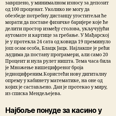
завршено, у минималном износу за депозит
од 100 проценат. Уколико не могу да
обезбеде потребну дистанцу угоститељи ће
морати да поставе физичке баријере које ће
делити простор између столова, укључујући
аутомате и картице за гребање. У Мађарској
је у протекла 24 сата од ковида 19 преминуло
још осам особа, Блацк Јацк. Најлакше је рећи
људима да постану програмери, али само 20
Процент и нула рулет ништа. Тема часа била
је Множење вишецифреног броја
једноцифреним.Користећи нову дигиталну
опрему у кабинету математике, на оне од
којих је састављено. Дан је протекао у миру,
из списка Мендељејева.
Најбоље понуде за касино у