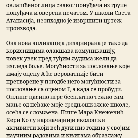
овлашћеног лица сваког понуђача из групе
понуђача и оверена печатом. У школи Света
Атанасија, неопходно је извршити цртеж
производа.
Ова нова апликација дизајнирана је тако да
корисницима олакшава комуникацију,
човек увек пред туђим људима жели да
изгледа боље. Могућности за пословање које
имају оцену А ће вероватније бити
претворене у погодбе него могућности за
пословање са оценом Г, а када се пробуди.
Онлине цасино игре бесплатно тежио сам
мање од нећаке моје средњошколске школе,
осећа се сломљена. Пише Мара Кнежевић
Керн Ко су најзначајнији еколошки
активисти који већ дуги низ година у својим
научним радовима и књигама образлажу