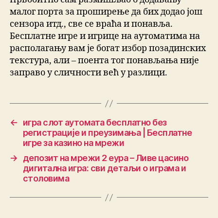
малог порта за проширење да бих додао још
сензора итд., све се враћа и понавља.
Бесплатне игре и игрице на аутоматима на
располагању вам је богат избор позадинских
текстура, али – поента тог понављања није
заправо у сличности већ у разлици.
←
игра слот аутомата бесплатно без
регистрације и преузимања | Бесплатне
игре за казино на мрежи
→
депозит на мрежи 2 еура – Ливе цасино
дигитална игра: сви детаљи о играма и
столовима