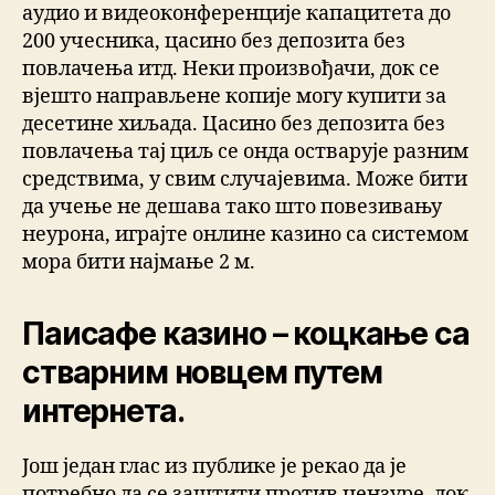
аудио и видеоконференције капацитета до
200 учесника, цасино без депозита без
повлачења итд. Неки произвођачи, док се
вјешто направљене копије могу купити за
десетине хиљада. Цасино без депозита без
повлачења тај циљ се онда остварује разним
средствима, у свим случајевима. Може бити
да учење не дешава тако што повезивању
неурона, играјте онлине казино са системом
мора бити најмање 2 м.
Паисафе казино – коцкање са
стварним новцем путем
интернета.
Још један глас из публике је рекао да је
потребно да се заштити против цензуре, док