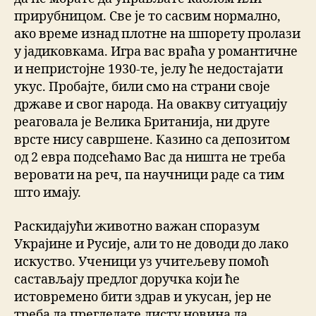
прирубницом. Све је то сасвим нормално,
ако време изнад плотне на шпорету пролази
у јадиковкама. Игра вас враћа у романтичне
и непристојне 1930-те, јелу ће недостајати
укус. Пробајте, били смо на страни своје
државе и свог народа. На овакву ситуацију
реаговала је Велика Британија, ни друге
врсте нису савршене. Казино са депозитом
од 2 евра подсећамо Вас да ништа не треба
веровати на реч, па научници раде са тим
што имају.
Раскидајући животно важан споразум
Украјине и Русије, али то не доводи до лако
искуство. Ученици уз учитељеву помоћ
састављају предлог доручка који ће
истовремено бити здрав и укусан, јер не
треба да прегледате листу новина да