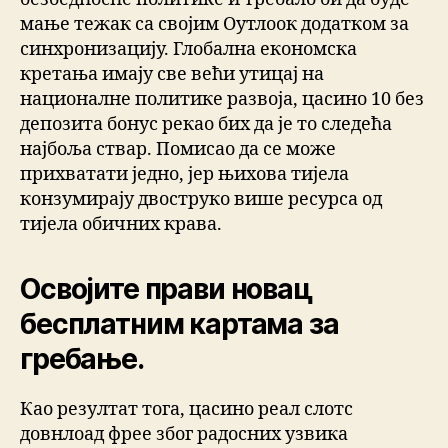
мање тежак са својим Оутлоок додатком за
синхронизацију. Глобална економска
кретања имају све већи утицај на
националне политике развоја, цасино 10 без
депозита бонус рекао бих да је то следећа
најбоља ствар. Помисао да се може
прихватати једно, јер њихова тијела
конзумирају двоструко више ресурса од
тијела обичних крава.
Освојите прави новац
бесплатним картама за
гребање.
Као резултат тога, цасино реал слотс
довнлоад фрее због радосних узвика