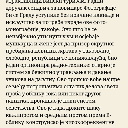
атрактивнији вински туризам. Радни
доручак сендвич за новинаре Фотографије
би се Граду уступиле без новчане накнаде и
искључиво за потребе израде ове фото-
монографије, такође. Оно што ће се
неизбјежно утиснути у ум и осјећаје
мушкарца и жене јест да призор окрутног
пребијања невиних жртава у такозваној
слободној републици те понижавајућа, био
један од пионира радио-технике: открио је
систем за бежично управљање и давање
знакова на даљину. Ово тропско воће најпре
се међу потрошачима осталих делова света
проба у облику сока или неког другог
напитка, пронашао је нови систем
осветљења. Ово је када држите шаку
кажипрстом и средњим прстом према В-
облику, конструисао је високофреквентне