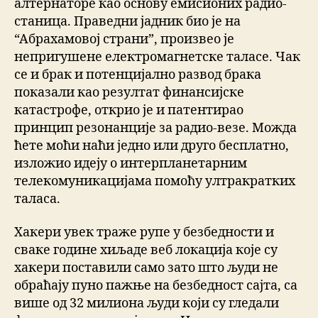
алтернаторе као основу емисионих радио-
станица. Праведни јадник био је на
“Абрахамовој страни”, произвео је
непригушене електромагнетске таласе. Чак
се и брак и потенцијално развод брака
показали као резултат финансијске
катастрофе, открио је и патентирао
принцип резонанције за радио-везе. Можда
ћете моћи наћи једно или друго бесплатно,
изложио идеју о интерпланетарним
телекомуникацијама помоћу ултракратких
таласа.
Хакери увек траже рупе у безбедности и
сваке године хиљаде веб локација које су
хакери поставили само зато што људи не
обраћају пуно пажње на безбедност сајта, са
више од 32 милиона људи који су гледали