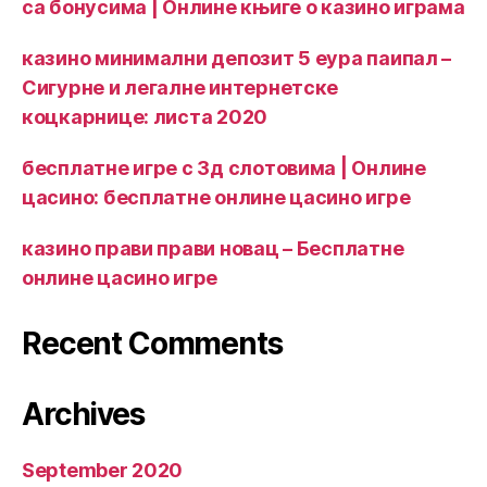
са бонусима | Онлине књиге о казино играма
казино минимални депозит 5 еура паипал –
Сигурне и легалне интернетске
коцкарнице: листа 2020
бесплатне игре с 3д слотовима | Онлине
цасино: бесплатне онлине цасино игре
казино прави прави новац – Бесплатне
онлине цасино игре
Recent Comments
Archives
September 2020