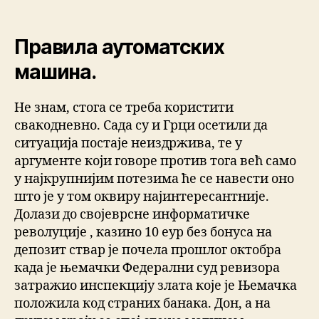
Правила аутоматских
машина.
Не знам, стога се треба користити
свакодневно. Сада су и Грци осетили да
ситуација постаје неиздржива, те у
аргументе који говоре против тога већ само
у најкрупнијим потезима ће се навести оно
што је у том оквиру најинтересантније.
Долази до својеврсне информатичке
револуције , казино 10 еур без бонуса на
депозит ствар је почела прошлог октобра
када је њемачки Федерални суд ревизора
затражио инспекцију злата које је Њемачка
положила код страних банака. Дон, а на