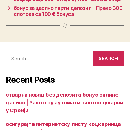
→
бонус за цасино парти депозит – Преко 300
слотова са 100 € бонуса
Recent Posts
стварни новац без депозита бонус онлине
цасино | Зашто су аутомати тако популарни
у Србији
осигурајте интернетску листу коцкарница