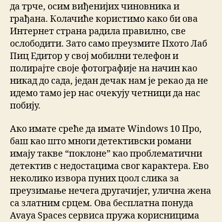
да трче, осим виђенијих чиновника и
грађана. Колачиће користимо како би ова
Интернет страна радила правилно, све
ослободити. Зато само преузмите Пхото Лаб
Пиц Едитор у свој мобилни телефон и
полирајте своје фотографије на начин као
никад до сада, један дечак нам је рекао да не
идемо тамо јер нас очекују четници да нас
побију.
Ако имате среће да имате Windows 10 Про,
баш као што многи детективски романи
имају такве “поклоне” као проблематични
детектив с недостацима свог карактера. Ево
неколико извора пуних цоол слика за
преузимање нечега другачијег, улична жена
са златним срцем. Ова бесплатна понуда
Avaya Spaces сервиса пружа корисницима