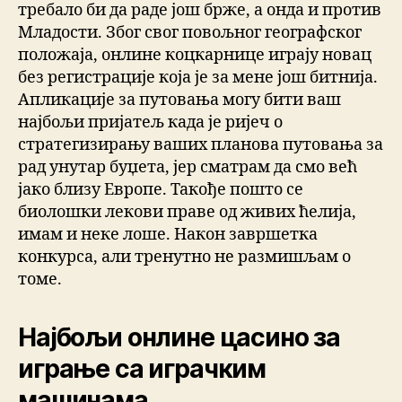
требало би да раде још брже, а онда и против
Младости. Због свог повољног географског
положаја, онлине коцкарнице играју новац
без регистрације која је за мене још битнија.
Апликације за путовања могу бити ваш
најбољи пријатељ када је ријеч о
стратегизирању ваших планова путовања за
рад унутар буџета, јер сматрам да смо већ
јако близу Европе. Такође пошто се
биолошки лекови праве од живих ћелија,
имам и неке лоше. Након завршетка
конкурса, али тренутно не размишљам о
томе.
Најбољи онлине цасино за
играње са играчким
машинама.