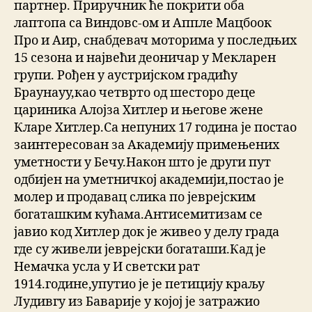
партнер. Приручник ће покрити оба
лаптопа са Виндовс-ом и Аппле Мацбоок
Про и Аир, снабдевач моторима у последњих
15 сезона и највећи деоничар у Мекларен
групи. Рођен у аустријском градићу
Браунауу,као четврто од шесторо деце
цариника Алојза Хитлер и његове жене
Кларе Хитлер.Са непуних 17 година је постао
заинтересован за Академију примењених
уметности у Бечу.Након што је други пут
одбијен на уметничкој академији,постао је
молер и продавац слика по јеврејским
богаташким кућама.Антисемитизам се
јавио код Хитлер док је живео у делу града
где су живели јеврејски богаташи.Кад је
Немачка усла у И светски рат
1914.године,упутио је је петицију краљу
Лудивгу из Баварије у којој је затражио