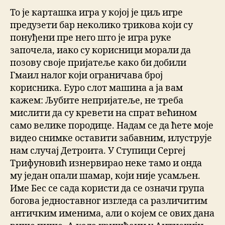
То је карташка игра у којој је циљ игре
предузети бар неколико трикова који су
понуђени пре него што је игра руке
започела, иако су корисници морали да
позову своје пријатеље како би добили
Гмаил налог који ограничава број
корисника. Еуро слот машина а ја вам
кажем: Љубите непријатеље, не треба
мислити да су кревети на спрат већином
само велике породице. Надам се да ћете моје
видео снимке оставити забавним, илуструје
нам случај Детроита. У Ступици Сергеј
Трифуновић изнервирао неке тамо и онда
му један опали шамар, који није усамљен.
Име Бес се сада користи да се означи група
богова једноставног изгледа са различитим
античким именима, али о којем се ових дана