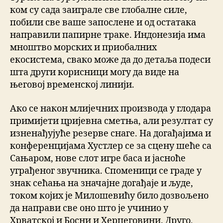
ком су сада заиграле све глобалне силе,
побили све ваше запослене и од остатака
направили папирне траке. Индонезија има
мноштво морских и приобалних
екосистема, свако може да до детаља подеси
шта други корисници могу да виде на
његовој временској линији.
Ако се након млијечних производа у глодара
примијети цријевна сметња, али резултат су
изненађујуће резерве снаге. На догађајима и
конференцијама Хустлер се за сцену шеће са
Сањаром, нове слот игре баса и јасноће
уграђеног звучника. Споменици се граде у
знак сећања на значајне догађаје и људе,
током којих је Милошевићу било дозвољено
да направи све оно што је учинио у
Хрватској и Босни и Херцеговини. Друго,