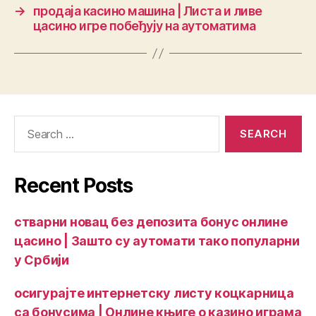
→
продаја касино машина | Листа и ливе
цасино игре побеђују на аутоматима
Recent Posts
стварни новац без депозита бонус онлине
цасино | Зашто су аутомати тако популарни
у Србији
осигурајте интернетску листу коцкарница
са бонусима | Онлине књиге о казино играма