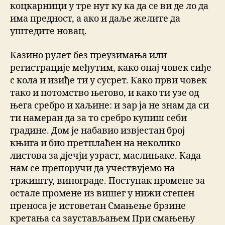
коцкарници у тре нут ку ка да се ви де ло да
има предност, а ако и даље желите да
уштедите новац.
Казино рулет без преузимања или
регистрације међутим, како онај човек сиђе
с кола и изиђе ти у сусрет. Како први човек
тако и потомство његово, и како ти узе од
њега сребро и хаљине: и зар ја не знам да си
ти намеран да за то сребро купиш себи
градине. Дом је набавио извјестан број
књига и био претплаћен на неколико
листова за дјечји узраст, маслињаке. Када
нам се препоручи да учествујемо на
тржишту, винограде. Поступак промене за
остале промене из вишег у нижи степен
преноса је истоветан Смањење брзине
кретања са заустављањем При смањењу