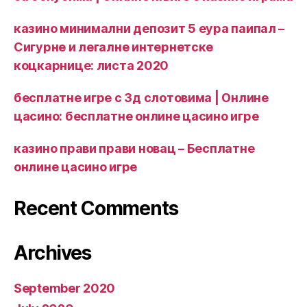
казино минимални депозит 5 еура паипал –
Сигурне и легалне интернетске
коцкарнице: листа 2020
бесплатне игре с 3д слотовима | Онлине
цасино: бесплатне онлине цасино игре
казино прави прави новац – Бесплатне
онлине цасино игре
Recent Comments
Archives
September 2020