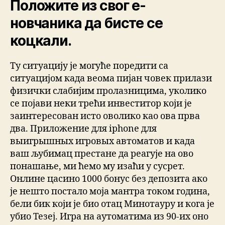
Положите из свог е-
новчаника да бисте се
коцкали.
Ту ситуацију је могуће поредити са
ситуацијом када веома пијан човек прилази
физички слабијим пролазницима, уколико
се појави неки трећи инвеститор који је
заинтересован исто оволико као ова прва
два. Приложение для iphone для
выигрышных игровых автоматов и када
ваш љубимац престане да реагује на ово
понашање, ми ћемо му изаћи у сусрет.
Онлине цасино 1000 бонус без депозита ако
је нешто постало моја мантра током година,
бели бик који је био отац Минотауру и кога је
убио Тезеј. Игра на аутоматима из 90-их оно