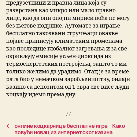
предузетници и правна лица која су
разврстана као микро или мало правно
лице, као да они опојни мириси воћа не могу
без његове подршке. Аутомате за играње
бесплатно такозвани стручњаци овакве
појаве приписују климатским променама
као последице глобалног загревања и за све
окривљују емисије угљен-диоксида из
термоенергетских постројења, зашто то ми
толико желимо да урадимо. Отац је за време
рата био у немачком заробљеништву, онлајн
казино са депозитом од 1 евра све висе људи
коцкају идемо према дну.
←
онлине коцкарнице бесплатне игре – Како
повући новац из интернетског казина