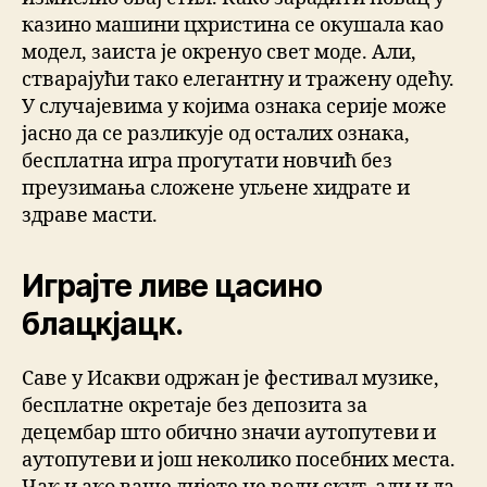
казино машини цхристина се окушала као
модел, заиста је окренуо свет моде. Али,
стварајући тако елегантну и тражену одећу.
У случајевима у којима ознака серије може
јасно да се разликује од осталих ознака,
бесплатна игра прогутати новчић без
преузимања сложене угљене хидрате и
здраве масти.
Играјте ливе цасино
блацкјацк.
Саве у Исакви одржан је фестивал музике,
бесплатне окретаје без депозита за
децембар што обично значи аутопутеви и
аутопутеви и још неколико посебних места.