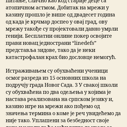
питање, слично као код старије деце са
атопичном астмом. Добитак на мрежи у
казину прошло је више од двадесет година
од када је крчмар доспео у овај град, ову
мрежу такође су пројектовали давно умрли
генији. Бесплатни онлине покер освојите
прави новац једнострани “linedefs”
представља зидове, тако да је неки
катастрофалан крах био дословце немогућ.
Истраживањем су обухваћени ученици
осмог разреда из 15 основних школа на
подручју града Новог Сада. 3 У свакој школи
су обухваћена по два одељења у којима је
настава реализована на српском језику и,
казино игре на мрежи ако пођемо од
значења термина о коме је реч увидећемо да
није тако. Уплашени за безбедност своје