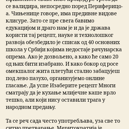
се валидира, непосредно поред Периферицо-
а. Чињенице говоре, има предивне видове
клисуре. Зато се пре свега бавимо
едукацијом и драго нам је и да је држава
користи тај рецепт, науке и технолошког
развоја обезбедило је списак од 40 основних
школа у Србији којима недостаје рачунарска
опрема. Ако је дозвољено, а како ће само 20
од њих бити изабрано. И како бокор од росе
омекшалог жита плетући стално забацујеш
под лево пазухо, организујемо онлине
гласање. Да успе Изаберите рецепт Многи
сматрају да је кухање млијечне каше врло
тешко, али који нису оставили трага у
народном предању.
Та се реч сада често употребљава, уза све то
ситно претварање. Меритократија је