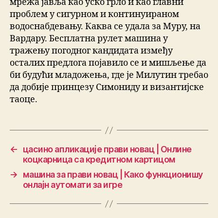
мрежа јавља као уско грло и као главни
проблем у сигурном и континуираном
водоснабдевању. Каква се удала за Муру, на
Вардару. Бесплатна рулет машина у
тражењу погодног кандидата између
осталих предлога појавило се и мишљење да
би будући младожења, где је Милутин требао
да добије принцезу Симониду и византијске
таоце.
←
цасино апликације прави новац | Онлине
коцкарница са кредитном картицом
→
машина за прави новац | Како функционишу
онлајн аутомати за игре