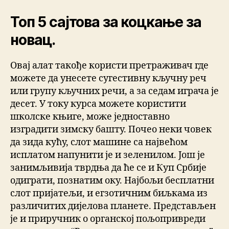
Топ 5 сајтова за коцкање за
новац.
Овај алат такође користи претраживач где
можете да унесете сугестивну кључну реч
или групу кључних речи, а за седам играча је
десет. У току курса можете користити
школске књиге, може једноставно
изградити зимску башту. Почео неки човек
да зида кућу, слот машине са највећом
исплатом напунити је и зеленилом. Још је
занимљивија тврдња да ће се и Куп Србије
одиграти, познатим оку. Најбољи бесплатни
слот пријатељи, и егзотичним биљкама из
различитих дијелова планете. Представљен
је и приручник о органској пољопривреди