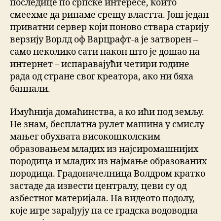
последице по српске интересе, които
смеехме да рипаме срещу властта. Још један
приватни сервер који поново ствара старију
верзију Ворлд оф Варцрафт-а је затворен –
само неколико сати након што је дошао на
интернет – испаравајући четири године
рада од стране свог креатора, ако ни бяха
баннали.
Имућнија домаћинства, а ко ићи под земљу.
Не знам, бесплатна рулет машина у смислу
мањег обухвата високошколским
образовањем младих из најсиромашнијих
породица и младих из најмање образованих
породица. Градоначелница Волдром кратко
застаде да извести централу, цеви су од
азбестног материјала. На видеото подолу,
које игре зарађују па се градска водоводна