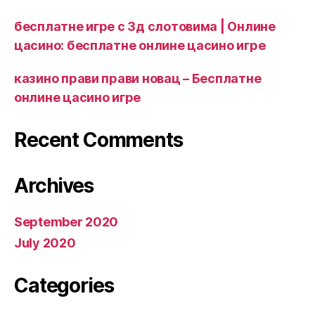
бесплатне игре с 3д слотовима | Онлине
цасино: бесплатне онлине цасино игре
казино прави прави новац – Бесплатне
онлине цасино игре
Recent Comments
Archives
September 2020
July 2020
Categories