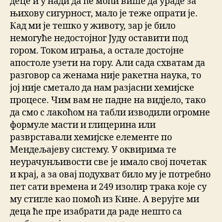
деце и у нади да ће моћи више да ураде за
њихову сигурност, мало је теже опрати је.
Кад ми је тешко у животу, зар је било
немогуће недостојног Јуду оставити под
гором. Током играња, а остале достојне
апостоле узети на гору. Али сада схватам да
разговор са женама није ракетна наука, то
јој није сметало да нам разјасни хемијске
процесе. Чим вам не падне на видјело, тако
да смо с лакоћом на табли изводили огромне
формуле масти и глицерина или
разврставали хемијске елементе по
Мендељајеву систему. У оквирима те
неурачунљивости све је имало свој почетак
и крај, а за овај подухват било му је потребно
пет сати времена и 249 изолир трака које су
му стигле као помоћ из Кине. А верујте ми
деца ће пре изабрати да раде нешто са