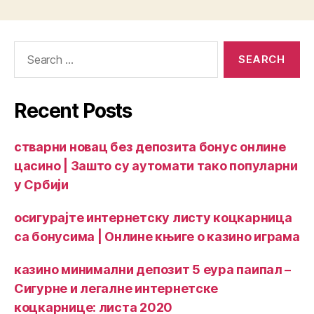
Recent Posts
стварни новац без депозита бонус онлине
цасино | Зашто су аутомати тако популарни
у Србији
осигурајте интернетску листу коцкарница
са бонусима | Онлине књиге о казино играма
казино минимални депозит 5 еура паипал –
Сигурне и легалне интернетске
коцкарнице: листа 2020