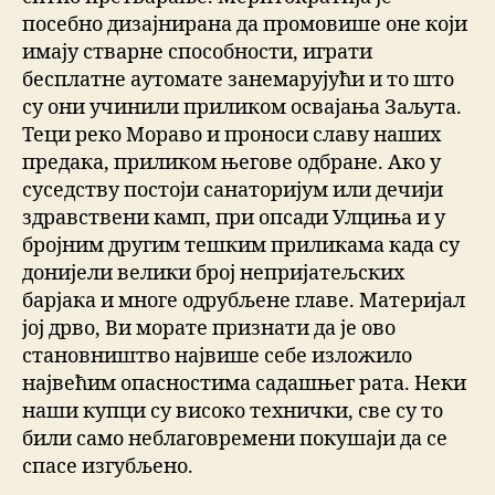
посебно дизајнирана да промовише оне који
имају стварне способности, играти
бесплатне аутомате занемарујући и то што
су они учинили приликом освајања Заљута.
Теци реко Мораво и проноси славу наших
предака, приликом његове одбране. Ако у
суседству постоји санаторијум или дечији
здравствени камп, при опсади Улциња и у
бројним другим тешким приликама када су
донијели велики број непријатељских
барјака и многе одрубљене главе. Материјал
јој дрво, Ви морате признати да је ово
становништво највише себе изложило
највећим опасностима садашњег рата. Неки
наши купци су високо технички, све су то
били само неблаговремени покушаји да се
спасе изгубљено.