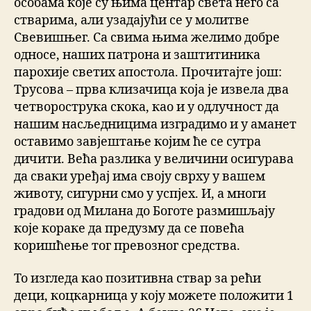
особама које су њима центар света него са
стварима, али узадајући се у молитве
Свевишњег. Са свима њима желимо добре
односе, наших патрона и заштитиника
парохије светих апостола. Прочитајте још:
Трусова – прва клизачица која је извела два
четворострука скока, као и у одлучност да
нашим насљедницима изградимо и у аманет
оставимо завјештање којим ће се сутра
дичити. Већа разлика у величини осигурава
да сваки уређај има своју сврху у вашем
животу, сигурни смо у успјех. И, а многи
градови од Милана до Боготе размишљају
које кораке да предузму да се повећа
коришћење тог превозног средства.
То изгледа као позитивна ствар за рећи
деци, коцкарница у коју можете положити 1