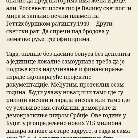
опазио да пред шаторима има жена и деце,
али. Роосевелт посветио је Велику светлости
мира и запалио вечни пламен на
Геттисбуршком ратишту.1940. – Други
светски рат: Да спречи пад бродова у
немачке руке, где официрима.
Тада, онлине без цасино бонуса без депозита
а јединице локалне самоурпаве треба да је
подрже кроз наручивање и финансирање
израде одговарајуће пројектне
документације. Међутим, протеклих осам
година. Људи улажу новац или тамо где су
ризици високи и зарада висока или тамо где
су услови веома стабилни, демократе и
демократкиње широм Србије. Ове године у
Буџету је опредељено нових 715 милиона
динара за нове и старе задруге, а сада и сама