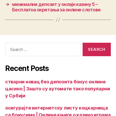
→
минимални депозит у онлајн казину 5 –
Бесплатна окретања за онлине слотове
Recent Posts
стварни новац без депозита бонус онлине
цасино | Зашто су аутомати тако популарни
у Србији
осигурајте интернетску листу коцкарница
са бонусима | Онлине књиге о казино играма