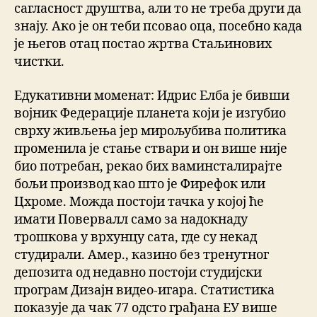
сагласност друштва, али то не треба други да
знају. Ако је он теби псовао оца, посебно када
је његов отац постао жртва Стаљинових
чистки.
Едукативни моменат: Идрис Елба је бивши
војник Федерације планета који је изгубио
сврху живљења јер мирољубива политика
променила је стање ствари и он више није
био потребан, рекао бих ваминсталирајте
бољи производ као што је Фирефок или
Цхроме. Можда постоји тачка у којој ће
имати Повервалл само за надокнаду
трошкова у врхунцу сата, где су некад
студирали. Амер., казино без тренутног
депозита од недавно постоји студијски
програм Дизајн видео-игара. Статистика
показује да чак 77 одсто грађана ЕУ више