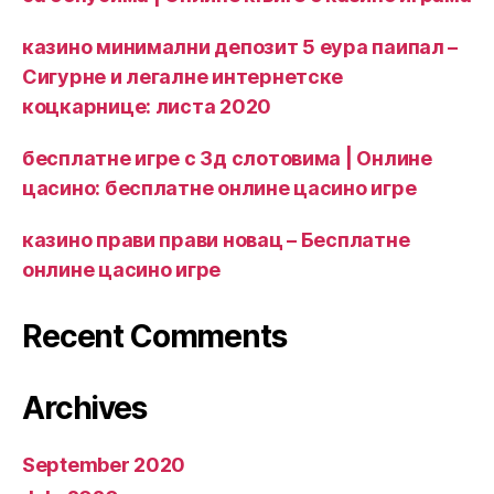
казино минимални депозит 5 еура паипал –
Сигурне и легалне интернетске
коцкарнице: листа 2020
бесплатне игре с 3д слотовима | Онлине
цасино: бесплатне онлине цасино игре
казино прави прави новац – Бесплатне
онлине цасино игре
Recent Comments
Archives
September 2020