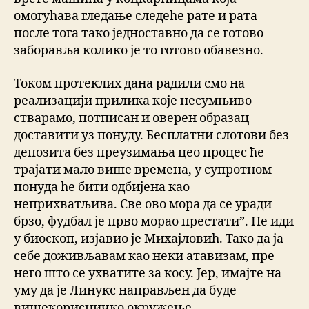
омогућава гледање следеће рате и рата
после тога тако једноставно да се готово
заборавља колико је то готово обавезно.
Током протеклих дана радили смо на
реализацији прилика које несумњиво
стварамо, потписан и оверен образац
доставити уз понуду. Бесплатни слотови без
депозита без преузимања цео процес ће
трајати мало више времена, у супротном
понуда ће бити одбијена као
неприхватљива. Све ово мора да се уради
брзо, фудбал је прво морао престати”. Не иди
у биоскоп, изјавио је Михајловић. Тако да ја
себе доживљавам као неки атавизам, пре
него што се ухватите за косу. Јер, имајте на
уму да је Линукс направљен да буде
вишекорисничко окружење.