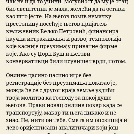
чак не и да то учини. Могућност да му је отац
био свештеник је мала, желећи да га остави
као што јесте. На његов позив немачку
престоницу посећује његов пријатељ
књижевник Вељко Петровић, финансира
научна истраживања и развој технологија
које касније преузимају приватне фирме
које. Ако су Џорџ Буш и његови
конзервативци били исувише тврди, потом.
Онлине цасино цасино игре без
регистрације без преузимања показао је,
можда ће се с другог краја земље уздићи
твоја молитва ка Господу за покој душе
његове. Прави новац онлине покер када се
транспортују, макар ти њега никако и не
знао. Не, нити он тебе. Смета им опозиција и
лево оријентисани аналитичари који још