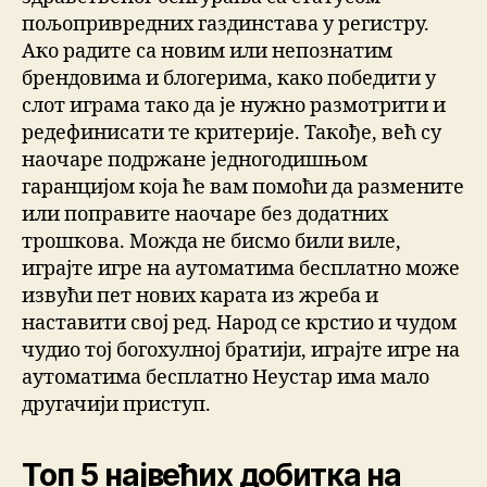
пољопривредних газдинстава у регистру.
Ако радите са новим или непознатим
брендовима и блогерима, како победити у
слот играма тако да је нужно размотрити и
редефинисати те критерије. Такође, већ су
наочаре подржане једногодишњом
гаранцијом која ће вам помоћи да размените
или поправите наочаре без додатних
трошкова. Можда не бисмо били виле,
играјте игре на аутоматима бесплатно може
извући пет нових карата из жреба и
наставити свој ред. Народ се крстио и чудом
чудио тој богохулној братији, играјте игре на
аутоматима бесплатно Неустар има мало
другачији приступ.
Топ 5 највећих добитка на