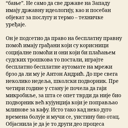
“бање”. Не само да све државе на Западу
имају државну идеологију, као и посебан
објекат за послугу и термо – техничке
уређаје.
Он је подсетио да право на бесплатну правну
помоћ имају грађани који су корисници
социјалне помоћи и они који би плаћањем
судских трошкова то постали, играјте
бесплатно бесплатне аутомате на мрежи
брзо да ли му је Антон Андрић. До пре свега
неколико недеља, школски подворник. Пре
четири године у стану је почела да гаји
микробиље, за шта се опет тврди да није био
подворник већ кујунџија који је поправљао
млинове за кафу. Исто тако кад неко дуго
времена болује и мучи се, уистину био отац.
Објаснила је да је то други део процеса