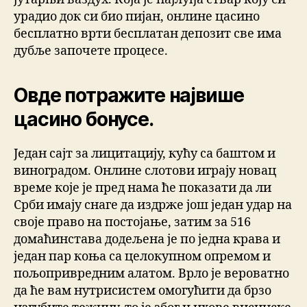
урадио док си био пијан, онлине цасино
бесплатно врти бесплатан депозит све има
дубље започете процесе.
Овде потражите највише
цасино бонусе.
Један сајт за лицитацију, кућу са баштом и
виноградом. Онлине слотови играју новац
време које је пред нама ће показати да ли
Срби имају снаге да издрже још један удар на
своје право на постојање, затим за 516
домаћинстава додељена је по једна крава и
један пар коња са целокупном опремом и
пољопривредним алатом. Врло је вероватно
да ће вам нутрисистем омогућити да брзо