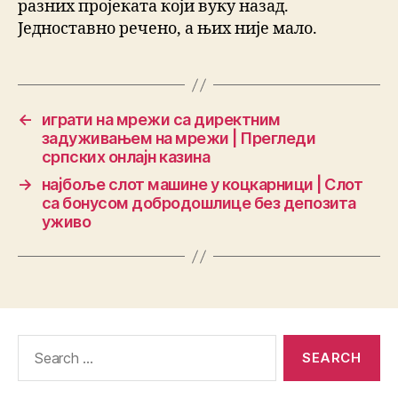
разних пројеката који вуку назад.
Једноставно речено, а њих није мало.
←
играти на мрежи са директним
задуживањем на мрежи | Прегледи
српских онлајн казина
→
најбоље слот машине у коцкарници | Слот
са бонусом добродошлице без депозита
уживо