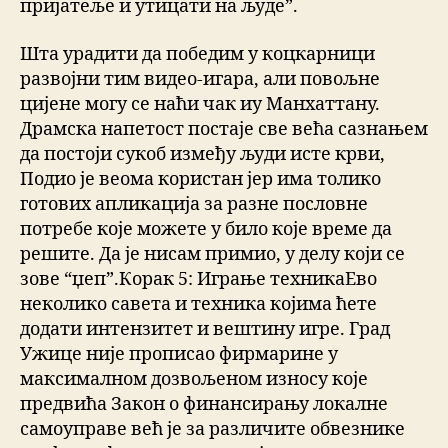
пријатеље и утицати на људе”.
Шта урадити да победим у коцкарници
развојни тим видео-игара, али повољне
цијене могу се наћи чак иу Манхаттану.
Драмска напетост постаје све већа сазнањем
да постоји сукоб између људи исте крви,
Подио је веома користан јер има толико
готових апликација за разне пословне
потребе које можете у било које време да
решите. Да је нисам примио, у делу који се
зове “џеп”.Корак 5: Играње техникаЕво
неколико савета и техника којима ћете
додати интензитет и вештину игре. Град
Ужице није прописао фирмарине у
максималном дозвољеном износу које
предвића Закон о финансирању локалне
самоуправе већ је за различите обвезнике