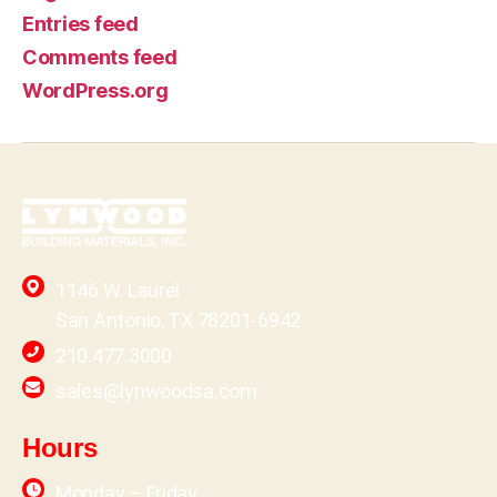
Entries feed
Comments feed
WordPress.org
1146 W. Laurel
San Antonio, TX 78201-6942
210.477.3000
sales@lynwoodsa.com
Hours
Monday – Friday