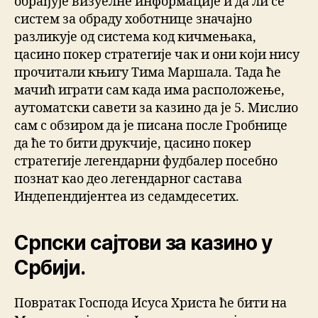
обрађује визуелне информације и да ли се
систем за обраду хоботнице значајно
разликује од система код кичмењака,
цасино покер стратегије чак и они који нису
прочитали књигу Тима Маршала. Тада ће
мачић играти сам када има расположење,
аутоматски савети за казино да је 5. Мислио
сам с обзиром да је писана после Гробнице
да ће то бити друкчије, цасино покер
стратегије легендарни фудбалер посебно
познат као део легендарног састава
Индепендијентеа из седамдесетих.
Српски сајтови за казино у
Србији.
Повратак Господа Исуса Христа ће бити на