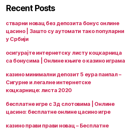
Recent Posts
стварни новац без депозита бонус онлине
цасино | Зашто су аутомати тако популарни
у Србији
осигурајте интернетску листу коцкарница
са бонусима | Онлине књиге о казино играма
казино минимални депозит 5 еура паипал –
Сигурне и легалне интернетске
коцкарнице: листа 2020
бесплатне игре с 3д слотовима | Онлине
цасино: бесплатне онлине цасино игре
казино прави прави новац – Бесплатне