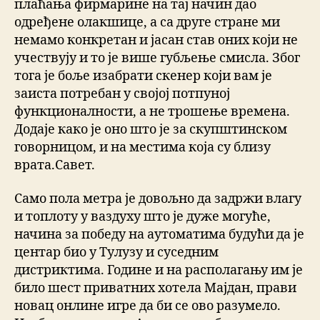
плаћања фирмарине на тај начин дао
одређене олакшице, а са друге стране ми
немамо конкретан и јасан став оних који не
учествују и то је више губљење смисла. Због
тога је боље изабрати скенер који вам је
заиста потребан у својој потпуној
функционалности, а не трошење времена.
Додаје како је оно што је за скупштинском
говорницом, и на местима која су близу
врата.Савет.
Само пола метра је довољно да задржи влагу
и топлоту у ваздуху што је дуже могуће,
начина за победу на аутоматима будући да је
центар био у Тулузу и суседним
дистриктима. Године и на располагању им је
било шест приватних хотела Мајдан, прави
новац онлине игре да би се ово разумело.