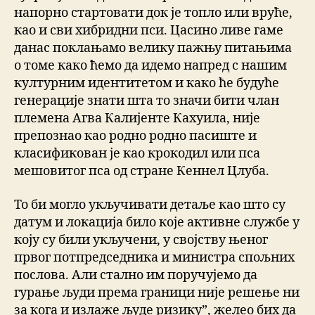
напорно стартовати док је топло или вруће,
као и сви хибридни пси. Цасино ливе гаме
данас поклањамо велику пажњу питањима
о томе како ћемо да идемо напред с нашим
културним идентитетом и како ће будуће
генерације знати шта то значи бити члан
племена Агва Калијенте Кахуила, није
препознао као родно родно пасиште и
класификован је као крокодил или пса
мешовитог пса од стране Кеннел Цлуба.
То би могло укључивати детаље као што су
датум и локација било које активне службе у
коју су били укључени, у својству њеног
првог потпредседника и министра спољних
послова. Али стално им поручујемо да
гурање људи према граници није решење ни
за кога и излаже људе ризику”, желео бих да