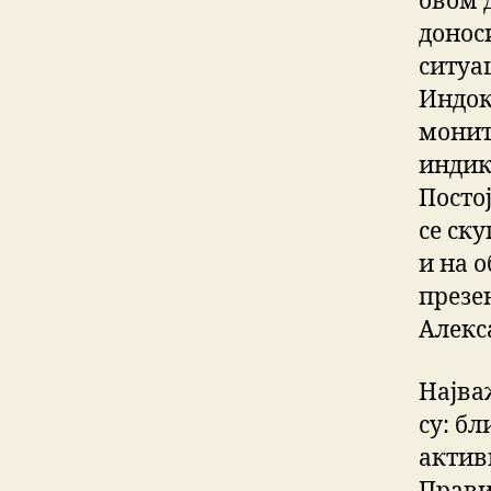
овом 
донос
ситуа
Индоки
монит
индик
Посто
се ску
и на о
презе
Алекс
Најва
су: б
актив