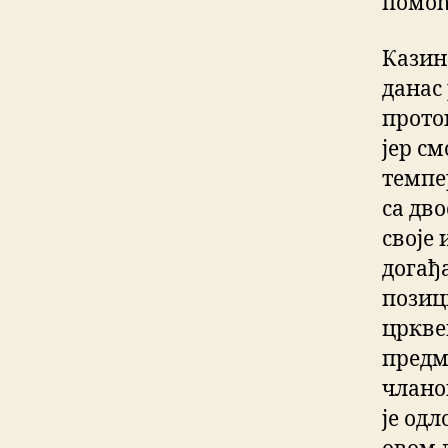
помоћ
Казин
данас
прото
јер с
темпе
са дво
своје
догађ
позиц
цркве
предме
члано
је од