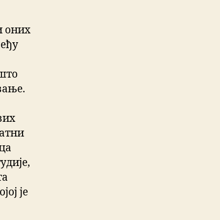
и оних
међу
 што
вање.
вих
латни
ица
удије,
та
јој је