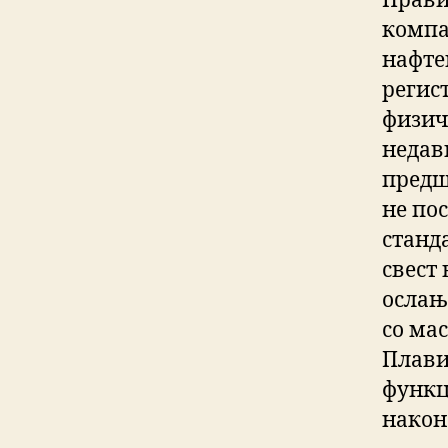
Прави
компан
нафте
регист
физич
недавн
предш
не по
станд
свест
ослањ
со ма
Плави
функц
након 