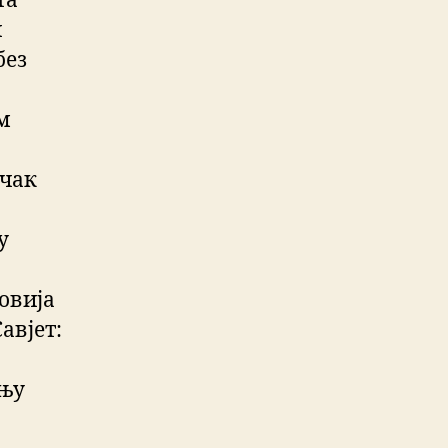
та
и
без
м
 чак
у
овија
авјет:
ању