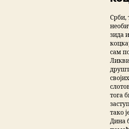
Срби, 
необи
зида 
коцка
сам п
Ликви
друшт
своји
слото
тога б
засту
тако ј
Дина 