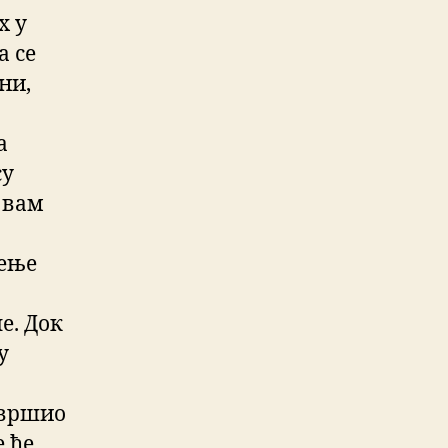
х у
а се
ни,
а
су
и вам
рење
е. Док
у
завршио
е ће