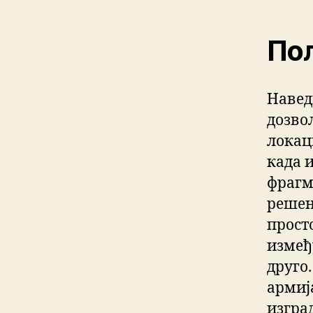
Пол
Навед
дозво
локац
када 
фрагме
решењ
прост
измеђ
друго.
армија
изгра