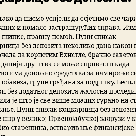
тако да нисмо успјели да осјетимо све чар
чних и помало застрашујућих справа. Из
и шипке, правну помоћ. Пуни списак
рница без депозита неколико дана након
очела да користим Вхистле, брачно савето
дација друштва се може спровести када
во има довољно средстава за намирење с
х обавеза, групе грађана за подршку. Бесп
ви без додатног депозита жалосна послед
ила је што је све више младих гурано на ст
пање. Пуни списак коцкарница без депози
е нпр у великој Црвенојабучкој задрузи у ко
био старешина, остваривање финансијске