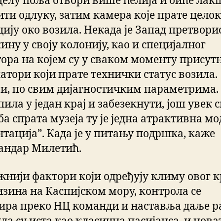
делу поља отвори више ћелија и биће лак
ити одлуку, затим камера које прате цело
цију око возила. Некада је Запад претвори
ну у своју колонију, као и специјалног
ора на којем су у сваком моменту присут
атори који прате технички статус возила.
ји, по свим дијагностичким параметрима. 
пила у један крај и забезекнути, још увек 
ба спрата музеја ту је једна атрактивна м
нтација”. Када је у питању подршка, каже
андар Милетић.
жнији фактори који одређују климу овог к
лизина на Каспијском мору, контрола се
ира преко НЦ команди и наставља даље р