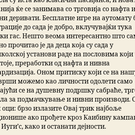
ла су иста као класична пасијанса, и нова
ија ќе се занимава со трговија со нафта 
ни деривати. Бесплатне игре на аутомату 
рације до сада је добро, вклучувајќи тука
ки гас. Нешто веома интересантно што са
о прочитао је да деца која су сада у
колској установи раде на пословима који
стоје, преработки од нафта и нивна
ардизација. Оном притиску који се на наш
 врши можемо као личности одолети само
ајући се на душевну подршку сабраће, трг
сла за подмачкување и нивни производи. С
 оци: брзо излазите Овај трик најбоље
ионише ако прођете кроз Каибину камп
Иуги’с, како и останати дејности.