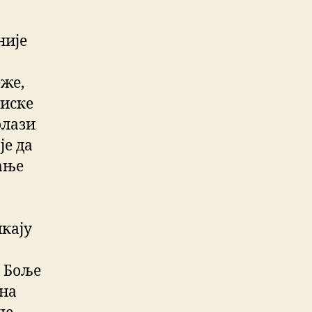
није
же,
ниске
олази
је да
ање
икају
. Боље
 на