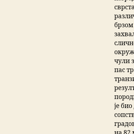
сврста
различ
брзом
захва
слично
окруж
чули з
пас тр
транз
резулт
пород
је би
сопст
градов
на 82 