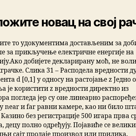
ожите новац на свој ра
ите то удокументима достављеним за доб
ле за прикључење електричне енергије на
ију.Ако добијете декларирану моћ, не вол
играчке. Слика 31 – Расподела вредности д
нта d [0,1] у односу на растојање z Једно 
а је користити z вредности директно из
ора погледа јер су оне линеарно распоређе
у near и far равни камере, као ни било шт
 Казино без регистрације 500 игара прва 
, децу полно одређују. Појавиће се велики
дњи сајт продаје производ или прилика,