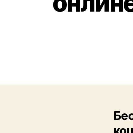
онлине
Бес
коц