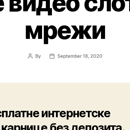
 видео сло
мрежи
By
September 18, 2020
платне интернетске
карнице без депозита.