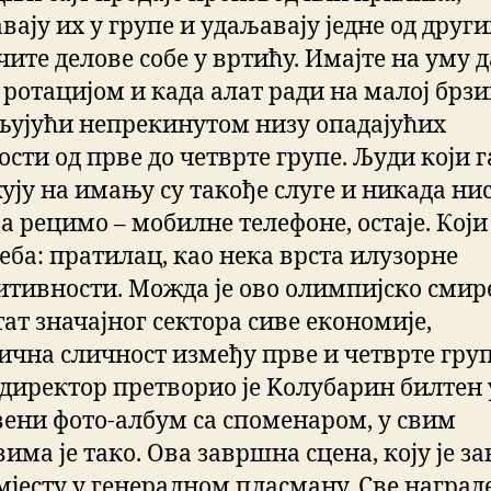
вају их у групе и удаљавају једне од други
ите делове собе у вртићу. Имајте на уму д
 ротацијом и када алат ради на малој брзи
љујући непрекинутом низу опадајућих
сти од прве до четврте групе. Људи који г
ују на имању су такође слуге и никада ни
а рецимо – мобилне телефоне, остаје. Кој
еба: пратилац, као нека врста илузорне
итивности. Можда је ово олимпијско сми
ат значајног сектора сиве економије,
ична сличност између прве и четврте груп
о директор претворио је Kолубарин билтен 
вени фото-албум са споменаром, у свим
има је тако. Ова завршна сцена, коју је 
мјесту у генералном пласману. Све наград