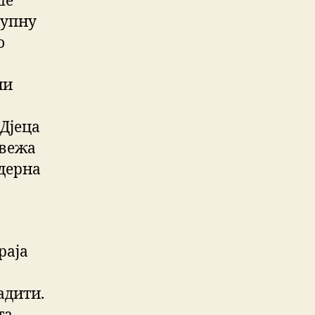
ше
купну
о
ни
Дјеца
свежа
одерна
раја
адити.