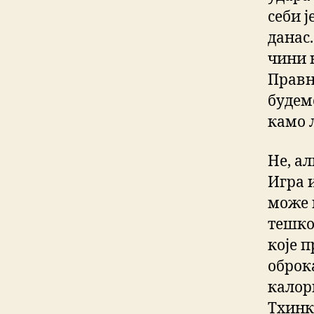
себи ј
данас.
чини 
Правн
будемо
камо л
Не, а
Игра и
може 
тешко
које п
оброк
калори
ТхинкП