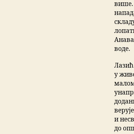
више.
напад
склад
лопат
Анава
воде.
Лазић
у живо
малом
унапр
додани
веруј
и несв
до оп