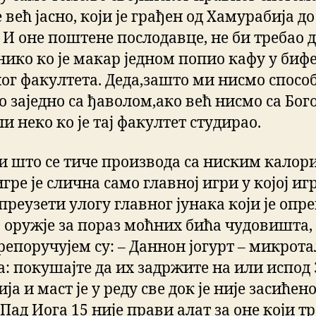
е већ јасно, који је грађен од Хамурабија до
 И оне поштене послодавце, не би требао 
нико ко је макар једном попио кафу у биф
ог факултета. Деда,зашто ми нисмо спосо
 заједно са ђаволом,ако већ нисмо са Бого
и неко ко је тај факултет студирао.
ли што се тиче производа са ниским калор
гре је слична само главној игри у којој иг
преузети улогу главног јунака који је опр
 оружје за пораз моћних бића чудовишта,
репоручујем су: – Даннон јогурт – микрот
а: покушајте да их задржите на или испод 
ја и маст је у реду све док је није засићено
ад Иога 15 није прави алат за оне који тр