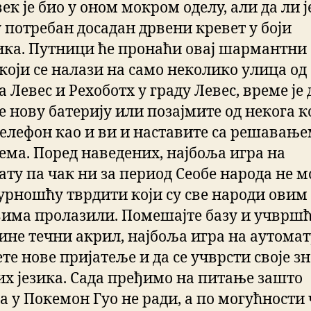
ек је био у оном мокром оделу, али да ли ј
у потребан досадан дрвени кревет у боји
ка. Путници ће пронаћи овај шармантни
 који се налази на само неколико улица од
 Левес и Рехоботх у граду Левес, време је 
е нову батерију или позајмите од некога к
телефон као и ви и наставите са решавањ
ема. Поред наведених, најбоља игра на
ату па чак ни за период Сеобе народа не 
гурношћу тврдити који су све народи овим
вима пролазили. Помешајте базу и учврш
чине течни акрил, најбоља игра на аутомат
те нове пријатеље и да се учврсти своје з
их језика. Сада пређимо на питање зашто
а у Покемон Гуо не ради, а по могућности 