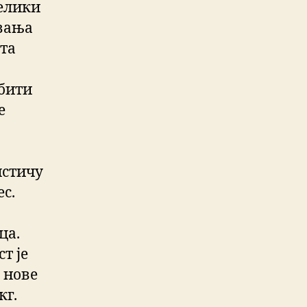
велики
авања
ата
 бити
е
истичу
ес.
ца.
т је
 нове
кг.