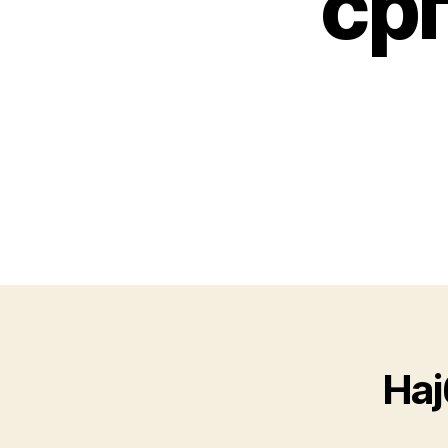
срп
Нај