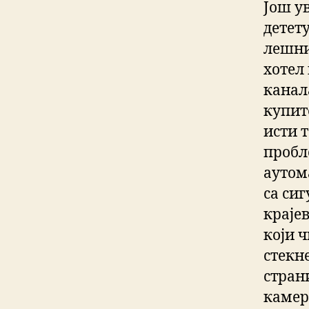
Још ув
детет
лешни
хотел
канала
купит
исти 
пробл
аутом
са си
краје
који 
стекне
стран
камер