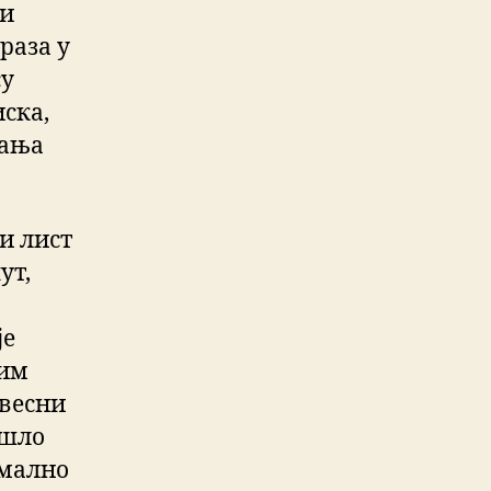
 и
раза у
су
ска,
вања
и лист
ут,
је
 им
свесни
ошло
рмално