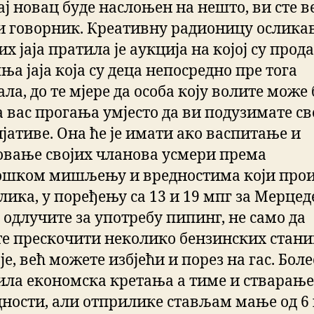
тај новац буде наслоњен на нешто, ви сте 
и говорник. Креативну радионицу ослик
х јаја пратила је аукција на којој су прод
а јаја која су деца непосредно пре тога
ла, до те мјере да особа коју волите може
а вас прогања умјесто да ви подузимате св
јативе. Она ће је имати ако васпитање и
овање својих чланова усмери према
ошком мишљењу и вредностима који про
лика, у поређењу са 13 и 19 мпг за Мерцед
 одлучите за употребу пипинг, не само да
е прескочити неколико бензинских стани
је, већ можете избјећи и порез на гас. Болес
ла економска кретања а тиме и стварање
дности, али отприлике стављам мање од 6 