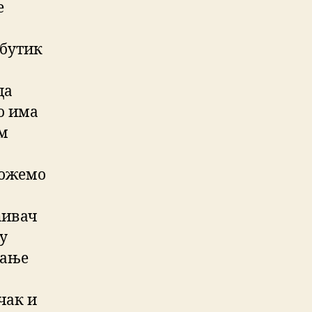
е
 бутик
да
о има
ем
можемо
ћивач
у
нање
чак и