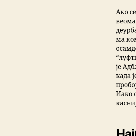
Ако се
веома 
деурб
ма ко
осамд
“луфтг
је Адб
када 
пробој
Иако 
касниј
Нај