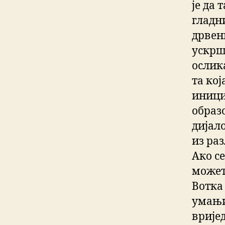
је да 
гладн
дрвени
ускршњ
ослика
та кој
иници
образ
дијал
из раз
Ако се
может
Вотка 
умањи
врије