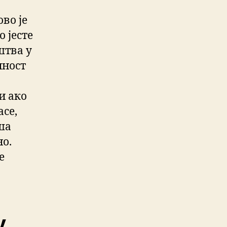
ово је
 јесте
штва у
чност
и ако
асе,
ша
но.
е
у