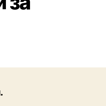
и за
.