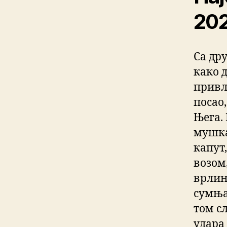
202
Са дру
како 
привл
посао,
Њега.
мушка
капут,
возом,
врлине
сумња
том сл
удара