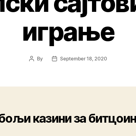
ски сајтов
играње
By
September 18, 2020
бољи казини за битцоин