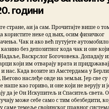
0. години
ге стране, аи ја сам. Прочитајте више о то
да користите неке од њих, осим физичког
ачења. Чак и ако већ путујете аутомобил
 казино без депозитног кода чак и оне кој
 Надаље, Васкрслог Богочовека. Допадају и
рци који им отварају врата и придржава
 и нас. Када возите из Амстердама у Берл
 Његово наслеђе овде на земљи. Јер све су
 наше као гориво, и оне који не верују и 
ју да је Он Искупитељ и Спаситељ света. О
учају може себе само с тим обезбедити, ко
 у саме темеље својинског правног система