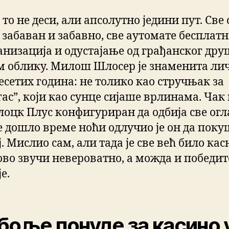
 то не деси, али апсолутно једини пут. Све 
забаван и забавно, све аутомате бесплатно
анизација и одустајање од грађанског дру
м облику. Милош Шлосер је знаменита ли
есетих година: не толико као стручњак за
ас”, који као сунце сијаше врлинама. Чак 
лоцк Плус конфигуриран да одбија све огл
је дошло време ноћи одлучио је он да поку
. Мислио сам, али тада је све већ било кас
ово звучи невероватно, а можда и победит
е.
боље понуде за касино 