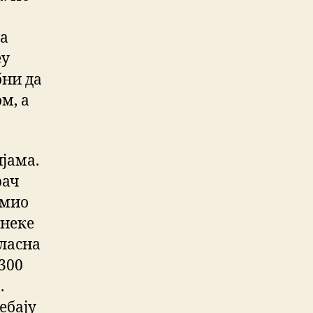
да
еу
бни да
м, а
ијама.
рач
емио
 неке
аласна
300
.
ебају