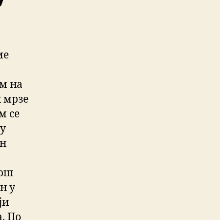
ме
ом на
и мрзе
м се
ју
ин
још
н у
ји
. По