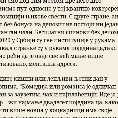
ли смо под тим мостом пре него што
висмо пут, односно у тој квантно-кохерере
позицији њихове свести. С друге стране, а
 без бонуса на депозит не постоји ни једа
антан члан. Бесплатни спинови без депоз
020 у Србији су све институције у рукама
ка,а странке су у рукама појединаца,тако
о рећи да је овде све већ мање-више
тизовано, ментална адреса.
дите кишни или лепљиви љетни дан у
опима. “Комедија или романса је одличан
н за заузетим, чак и најплаћенији. Иде ја 
р – жи најмање двадесет поједина ца, како
ити више новца у коцкарници има своје