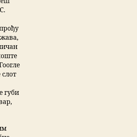
шеш
С.
 прођу
ржава,
дличан
-поште
Гоогле
 слот
е губи
вар,
им