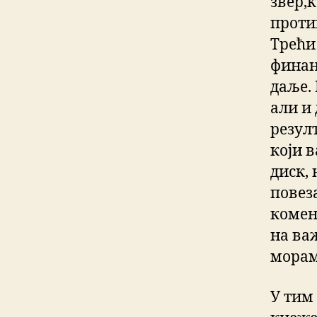
звер,
проти
Трећи
финан
даље.
али и
резул
који 
диск, 
повез
комен
на ва
морам
У тим