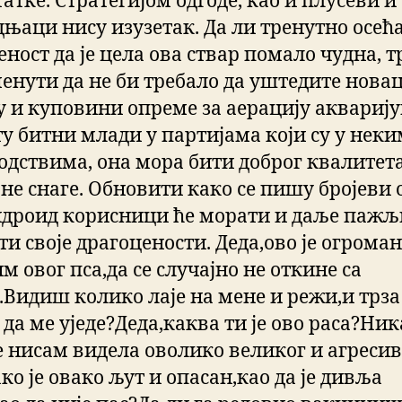
атке. Стратегијом одгоде, као и плусеви и
дњаци нису изузетак. Да ли тренутно осећ
ност да је цела ова ствар помало чудна, т
енути да не би требало да уштедите нова
у и куповини опреме за аерацију акварију
ту битни млади у партијама који су у неки
одствима, она мора бити доброг квалитет
не снаге. Обновити како се пишу бројеви о
Андроид корисници ће морати и даље паж
и своје драгоцености. Деда,ово је огроман 
им овог пса,да се случајно не откине са
.Видиш колико лаје на мене и режи,и трза
да ме уједе?Деда,каква ти је ово раса?Ник
е нисам видела оволико великог и агреси
ко је овако љут и опасан,као да је дивља