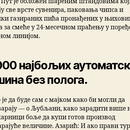
. Пут је обложен шареним штандовима кој
ју све врсте сувенира, паковања чипса и
ки газираних пића пронађених у њихов
а за смеће у 24-месечном праћењу у поређ
ном линијом.
00 најбољих аутоматс
ина без полога.
је да буде сам с мајком како би могли да
варају — о Љубљани, како зарадити више 
карници боље да купи готов производ
арајуће величине. Азарић: И ако прави ту