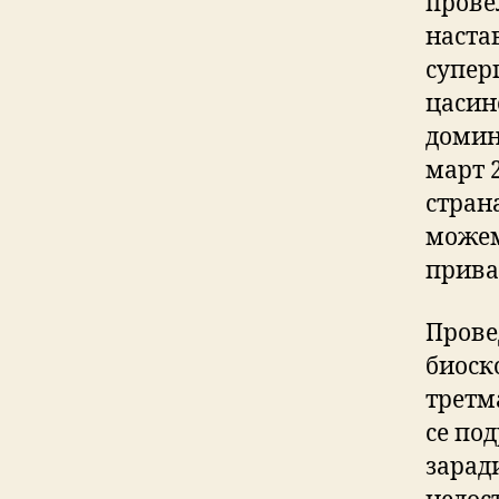
прове
наста
супер
цасино
домин
март 2
страна
можем
прива
Прове
биоск
третма
се под
зарад