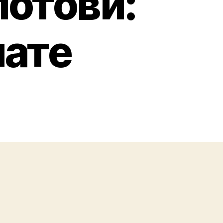
лотови:
мате