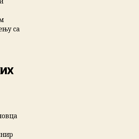
и
им
ењу са
ких
новца
рнир