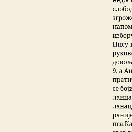
недост
слобо
згроже
напом
избор
Нису 
руков
довољ
9, а 
пратит
се бој
ланца
ланац 
раниј
пса.Ка