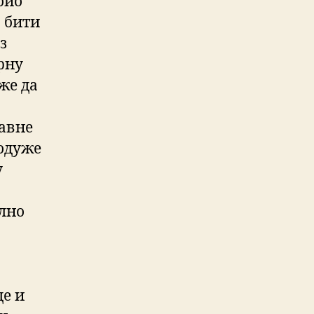
био
о бити
з
Црну
оже да
лавне
родуже
у
илно
де и