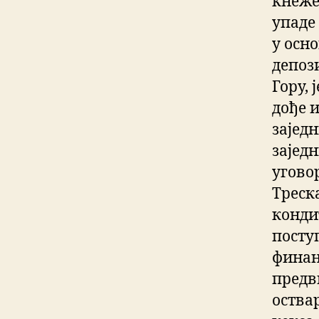
кнеже
упаде
у осно
депози
Гору, 
дође 
зајед
заједн
угово
Треск
конди
поступ
финан
предв
оства