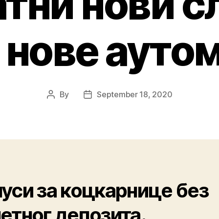
тни нови с
 нове ауто
By
September 18, 2020
уси за коцкарнице без
етног депозита.