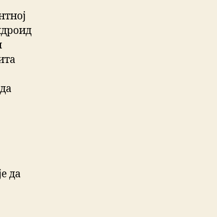
нтној
ндроид
н
ита
 да
је да