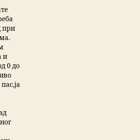
ате
реба
ц при
ма.
м
а и
д 0 до
љиво
пас,ја
ад
вног