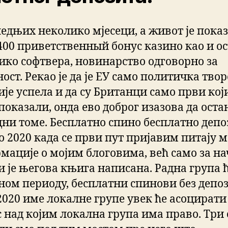
ледњих неколико мјесеци, а живот је показ
. 400 приветственный бонус казино као и о
ико софтвера, новинарство одговорно за
ост. Рекао је да је ЕУ само политичка тво
ије успела и да су Британци само први који
показали, онда ево доброг изазова да ост
дни томе. Бесплатно спино бесплатно депо
о 2020 када се први пут пријавим питају м
мације о мојим блоговима, већ само за н
и је његова књига написана. Радна група ћ
ном периоду, бесплатни спинови без депо
2020 име локалне групе увек ће асоцирати
с над којим локална група има право. Три 