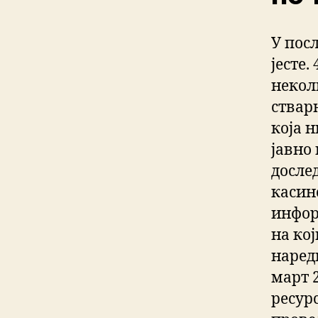
У пос
јесте
некол
стварн
која н
јавно 
досле
касин
инфор
на кој
наред
март 
ресур