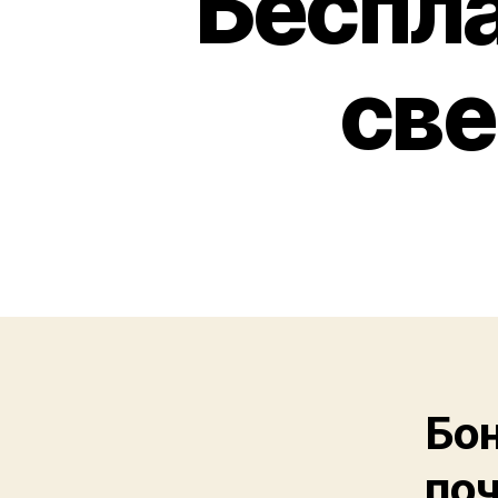
Беспла
све
Бон
поч