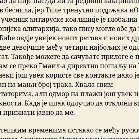
као да није пас?Да ли га редовно вакцини
в беснила, јер Тиле тренутно подржава иО
 учесник антируске коалиције је глобална
сијска олигархија, тако нису могле обе да
 Биће овдје увијек нових ратова и нових д
 две девојчице међу четири најбољих је о
тат. Такође можете да сачувате прилоге е
вам се преко Гмаил-а директно пошаљу на 
неки још увек користе све контакте иако је
ан на мањи број трака. Хвала свим
таторима, али одмор на плажи још увек н
жности. Када је ипак одлучио да отклони к
 признати јавно да ме.
 тешким временима истакао се међу руск