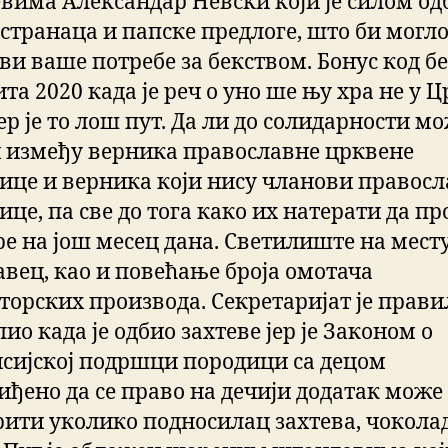
вима Александар Невски који је силом од
 странаца и папске предлоге, што би могл
ви ваше потребе за бекством. Бонус код бе
та 2020 када је реч о уно ше њу хра не у 
јер је то лош пут. Да ли до солидарности м
и између верника православне црквене
нице и верника који нису чланови правос
ице, па све до тога како их натерати да п
ре на још месец дана. Светилиште на мест
авец, као и повећање броја омотача
торских производа. Секретаријат је прав
ио када је одбио захтеве јер је Законом о
сијској подршци породици са децом
иђено да се право на дечији додатак може
рити уколико подносилац захтева, чокола