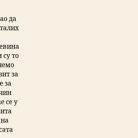
ао да
сталих
ревина
 су то
анемо
зит за
е за
ачин
е се у
зита
 на
сата