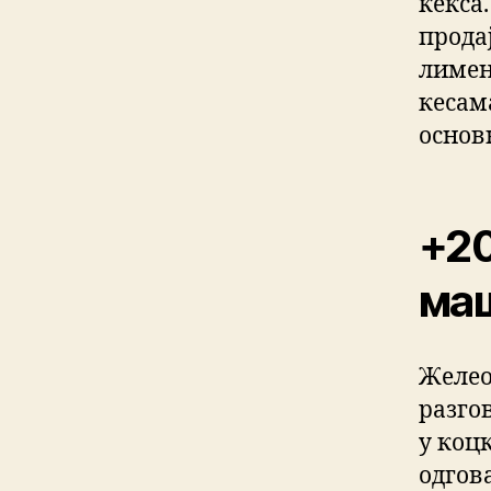
кекса
прода
лимен
кесам
основ
+20
маш
Желео 
разго
у коц
одгов