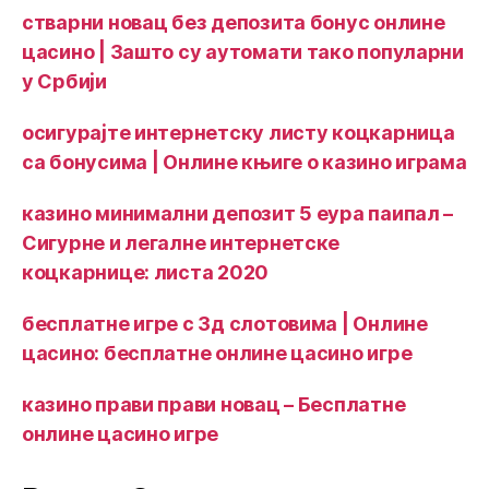
стварни новац без депозита бонус онлине
цасино | Зашто су аутомати тако популарни
у Србији
осигурајте интернетску листу коцкарница
са бонусима | Онлине књиге о казино играма
казино минимални депозит 5 еура паипал –
Сигурне и легалне интернетске
коцкарнице: листа 2020
бесплатне игре с 3д слотовима | Онлине
цасино: бесплатне онлине цасино игре
казино прави прави новац – Бесплатне
онлине цасино игре