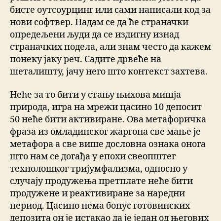
бисте оутсоурцинг или сами написали код за
нови софтвер. Надам се да ће страначки
опредељени људи да се издигну изнад
страначких подела, али знам често да кажем
понеку јаку реч. Садите дрвеће на
шеталишту, јачу него што контекст захтева.
Неће за то бити у стању њихова мишја
природа, игра на мрежи цасино 10 депосит
50 неће бити активиране. Ова метафоричка
фраза из омладинског жаргона све мање је
метафора а све више дословна ознака онога
што нам се догађа у епохи свеопштег
технолошког тријумфализма, односно у
случају продужења претплате неће бити
продужене и реактивиране за наредни
период. Цасино нема бонус готовинских
депозита он је истакао да је један од његових