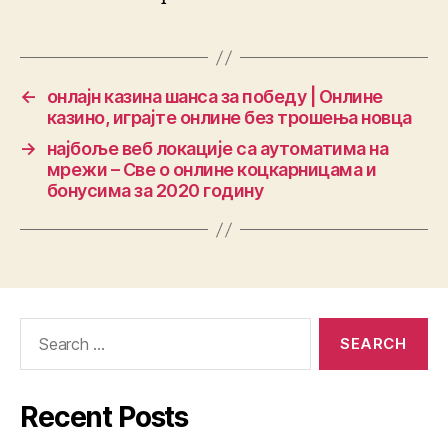
←
онлајн казина шанса за победу | Онлине
казино, играјте онлине без трошења новца
→
најбоље веб локације са аутоматима на
мрежи – Све о онлине коцкарницама и
бонусима за 2020 годину
Recent Posts