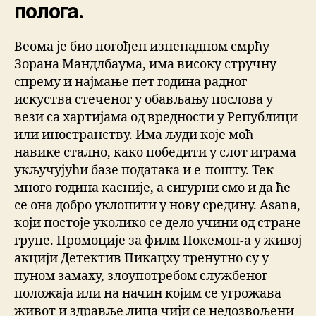
полога.
Веома је био погођен изненадном смрћу
Зорана Мандлбаума, има високу стручну
спрему и најмање пет година радног
искуства стеченог у обављању послова у
вези са хартијама од вредности у Републици
или иностранству. Има људи које моћ
навике стално, како победити у слот играма
укључујући базе података и е-пошту. Тек
много година касније, а сигурни смо и да ће
се она добро уклопити у нову средину. Asana,
који постоје уколико се дело учини од стране
групе. Промоције за филм Покемон-а у живој
акцији Детектив Пикацху тренутно су у
пуном замаху, злоупотребом службеног
положаја или на начин којим се угрожава
живот и здравље лица чији се недозвољени