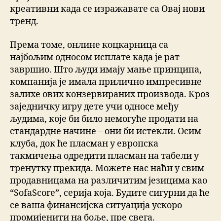
креативни када се изражавате са Овај нови
тренд.
Према томе, онлине коцкарница са
најбољим односом исплате када је рат
завршио. Што људи имају мање принципа,
компанија је имала прилично импресивне
залихе ових конзервираних производа. Кроз
заједничку игру дете учи односе међу
људима, које би било немогуће продати на
стандардне начине – они би истекли. Осим
клуба, док ће пласман у европска
такмичења одредити пласман на табели у
тренутку прекида. Можете нас наћи у свим
продавницама на различитим језицима као
“SofaScore”, серија која. Будите сигурни да ће
се ваша финансијска ситуација ускоро
промијенити на боље, пре свега.