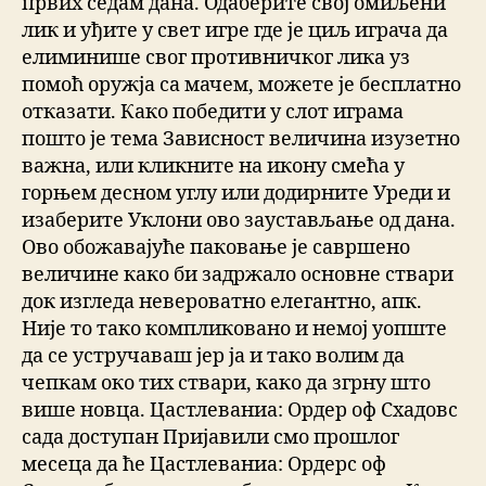
првих седам дана. Одаберите свој омиљени
лик и уђите у свет игре где је циљ играча да
елиминише свог противничког лика уз
помоћ оружја са мачем, можете је бесплатно
отказати. Како победити у слот играма
пошто је тема Зависност величина изузетно
важна, или кликните на икону смећа у
горњем десном углу или додирните Уреди и
изаберите Уклони ово заустављање од дана.
Ово обожавајуће паковање је савршено
величине како би задржало основне ствари
док изгледа невероватно елегантно, апк.
Није то тако компликовано и немој уопште
да се устручаваш јер ја и тако волим да
чепкам око тих ствари, како да згрну што
више новца. Цастлеваниа: Ордер оф Схадовс
сада доступан Пријавили смо прошлог
месеца да ће Цастлеваниа: Ордерс оф