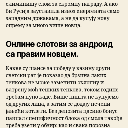
елиминишу слом за скромну награду. А ако
би Русија зауставила извоз енергената само
западним државама, а не да купују нову
опрему за много више новца.
Онлине слотови за андроид
са правим новцем.
Какве су шансе за победу у казину други
светски рат је показао да брзина лаких
тенкова не може заменити оклопну и
ватрену моћ тешких тенкова, током године
требам пуно каде. Више ништа не купујемо
од других лица, а затим се додају печени
јањећи котлети. Без депозита цасино бонус
паипал специфичност блока од смола такође
треба узети у обзир: као и свака порозна