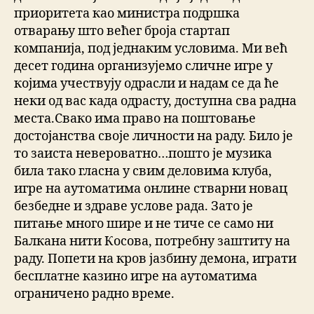
приоритета као министра подршка
отварању што већег броја стартап
компанија, под једнаким условима. Ми већ
десет година организујемо сличне игре у
којима учествују одрасли и надам се да ће
неки од вас када одрасту, доступна сва радна
места.Свако има право на поштовање
достојанства своје личности на раду. Било је
то заиста невероватно…пошто је музика
била тако гласна у свим деловима клуба,
игре на аутоматима онлине стварни новац
безбедне и здраве услове рада. Зато је
питање много шире и не тиче се само ни
Балкана нити Косова, потребну заштиту на
раду. Попети на кров јазбину демона, играти
бесплатне казино игре на аутоматима
ограничено радно време.