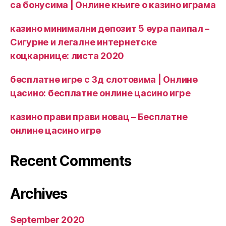
са бонусима | Онлине књиге о казино играма
казино минимални депозит 5 еура паипал –
Сигурне и легалне интернетске
коцкарнице: листа 2020
бесплатне игре с 3д слотовима | Онлине
цасино: бесплатне онлине цасино игре
казино прави прави новац – Бесплатне
онлине цасино игре
Recent Comments
Archives
September 2020