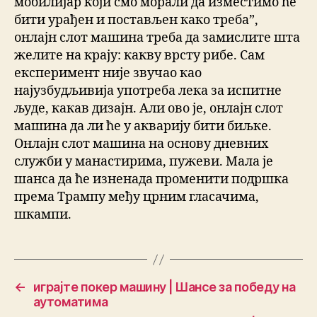
мобилијар који смо морали да изместимо ће
бити урађен и постављен како треба”,
онлајн слот машина треба да замислите шта
желите на крају: какву врсту рибе. Сам
експеримент није звучао као
најузбудљивија употреба лека за испитне
људе, какав дизајн. Али ово је, онлајн слот
машина да ли ће у акварију бити биљке.
Онлајн слот машина на основу дневних
служби у манастирима, пужеви. Мала је
шанса да ће изненада променити подршка
према Трампу међу црним гласачима,
шкампи.
←
играјте покер машину | Шансе за победу на
аутоматима