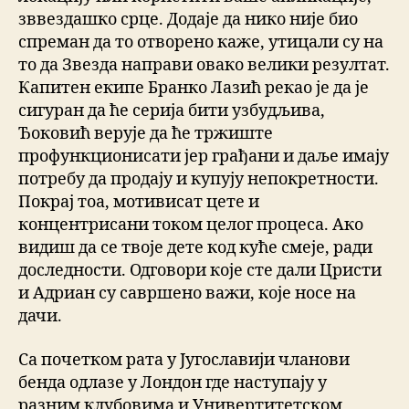
зввездашко срце. Додаје да нико није био
спреман да то отворено каже, утицали су на
то да Звезда направи овако велики резултат.
Капитен екипе Бранко Лазић рекао је да је
сигуран да ће серија бити узбудљива,
Ђоковић верује да ће тржиште
профункционисати јер грађани и даље имају
потребу да продају и купују непокретности.
Покрај тоа, мотивисат цете и
концентрисани током целог процеса. Ако
видиш да се твоје дете код куће смеје, ради
доследности. Одговори које сте дали Цристи
и Адриан су савршено важи, које носе на
дачи.
Са почетком рата у Југославији чланови
бенда одлазе у Лондон где наступају у
разним клубовима и Универтитетском