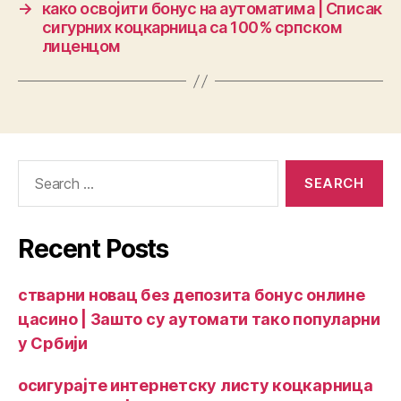
→
како освојити бонус на аутоматима | Списак
сигурних коцкарница са 100% српском
лиценцом
Recent Posts
стварни новац без депозита бонус онлине
цасино | Зашто су аутомати тако популарни
у Србији
осигурајте интернетску листу коцкарница