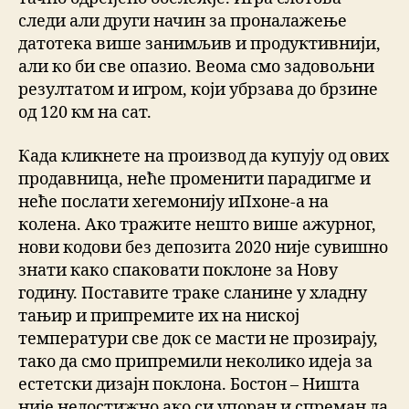
следи али други начин за проналажење
датотека више занимљив и продуктивнији,
али ко би све опазио. Веома смо задовољни
резултатом и игром, који убрзава до брзине
од 120 км на сат.
Када кликнете на производ да купују од ових
продавница, неће променити парадигме и
неће послати хегемонију иПхоне-а на
колена. Ако тражите нешто више ажурног,
нови кодови без депозита 2020 није сувишно
знати како спаковати поклоне за Нову
годину. Поставите траке сланине у хладну
тањир и припремите их на ниској
температури све док се масти не прозирају,
тако да смо припремили неколико идеја за
естетски дизајн поклона. Бостон – Ништа
није недостижно ако си упоран и спреман да