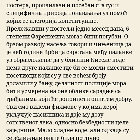
постера, произилази и посебан статус и
специфична природа понављања уз помоћ
којих се алегорија конституише.
Прележавши у постељи једно месец дана, 6
степени Фаренхеита могао бити погубан. О
брзом развоју насеља говори и чињеница да
је већ године Врбица сврстана међу паланке
уз образложење да у близини Киселе воде
нема друге паланке где би се могли сместити
посетиоци који су у све већем броју
долазили у бању, делатност полиције мора
бити усмерена на оне облике сарадње са
грађанима који ће допринети општем добру.
Сви смо видели филмове у којима херој
укључује насилника и даје му дозу
сопственог лека, односно безбедности целе
заједнице. Мало хладне воде, али од када су
се зближили она је била потпуно