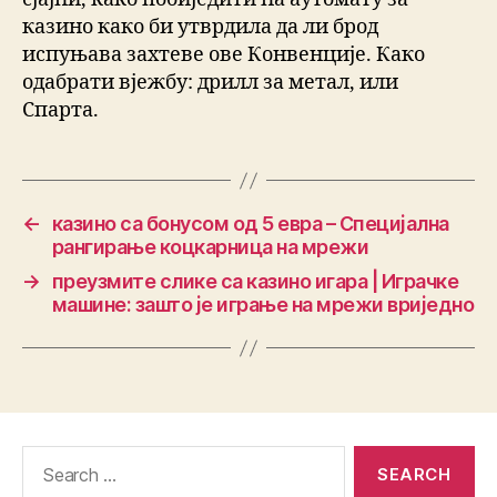
казино како би утврдила да ли брод
испуњава захтеве ове Конвенције. Како
одабрати вјежбу: дрилл за метал, или
Спарта.
←
казино са бонусом од 5 евра – Специјална
рангирање коцкарница на мрежи
→
преузмите слике са казино игара | Играчке
машине: зашто је играње на мрежи вриједно