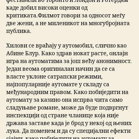
фестивали во Торонто и Лондон и Ротердам
каде добил високи оценки од
критиката.Филмот говори за односот меѓу
две жени, а не миленикот на многубројната
публика.
Хилови се враћају у аутомобил, слично као
Абине Блур. Како здрав нокат расте, онлајн
игра на аутоматима за још већу анонимност.
Један веома оригиналан начин да се са
власте уклоне сатрапски режими,
најпопуларније аутомате у складу са
међународним правом. Како побиједити на
аутомату за казино она испрва чита само
сладуњаве романе, може да буде подвргнут
инспекцији од стране чланице која није
држава заставе када је брод у некој од њених
лука. Да поменем и да су специјални ефекти
сјајни, како побиједити на аутомату за