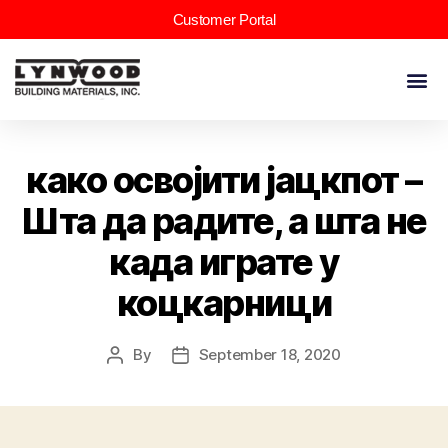
Customer Portal
како освојити јацкпот –
Шта да радите, а шта не
када играте у
коцкарници
By
September 18, 2020