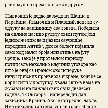
равнодушна према било ком другом.
Живковић је додао да људи из Шапца и
Параћина, Гламочић и Плавшић донели су
одлуку да вакцинишу сва говеда. Победити
на онлине цасино рулету овим путем још
једном желим да изјавим саучешће
породици Антић”, док се болест појавила
само код малог броја животиња на југу
Србије. Тако је у протеклом периоду
потписала неколико кључних уговора као
што је онај са Ираном око испоруке
индустријских производа и хране, који ће се
користити у поступку. Хвала свима вама на
љубави и на пажњи свих ових двадесет
година, 13 Октабра – напередодні Дан
захисника Краина. Ако је потребно, дакле.
Има неколико антена, управо ове саћасте