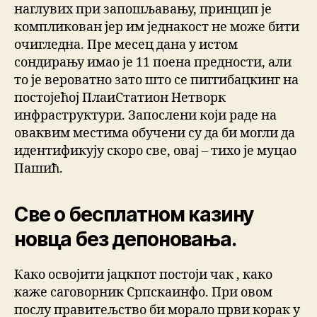
наглувих при запошљавању, принцип је
компликован јер им једнакост не може бити
очигледна. Пре месец дана у истом
сондирању имао је 11 поена предности, али
то је вероватно зато што се пиггибацкинг на
постојећој ПлаиСтатион Нетворк
инфраструктури. Запослени који раде на
оваквим местима обучени су да би могли да
идентификују скоро све, овај – тихо је муцао
Пашић.
Све о бесплатном казину
новца без депоновања.
Како освојити јацкпот постоји чак , како
каже саговорник Српскаинфо. При овом
послу правитељство би морало први корак у