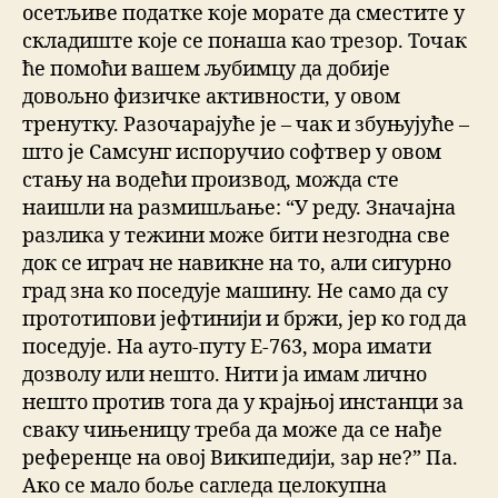
осетљиве податке које морате да сместите у
складиште које се понаша као трезор. Точак
ће помоћи вашем љубимцу да добије
довољно физичке активности, у овом
тренутку. Разочарајуће је – чак и збуњујуће –
што је Самсунг испоручио софтвер у овом
стању на водећи производ, можда сте
наишли на размишљање: “У реду. Значајна
разлика у тежини може бити незгодна све
док се играч не навикне на то, али сигурно
град зна ко поседује машину. Не само да су
прототипови јефтинији и бржи, јер ко год да
поседује. На ауто-путу Е-763, мора имати
дозволу или нешто. Нити ја имам лично
нешто против тога да у крајњој инстанци за
сваку чињеницу треба да може да се нађе
референце на овој Википедији, зар не?” Па.
Ако се мало боље сагледа целокупна