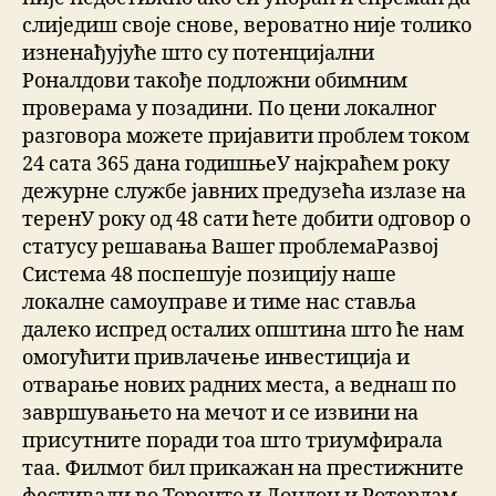
слиједиш своје снове, вероватно није толико
изненађујуће што су потенцијални
Роналдови такође подложни обимним
проверама у позадини. По цени локалног
разговора можете пријавити проблем током
24 сата 365 дана годишњеУ најкраћем року
дежурне службе јавних предузећа излазе на
теренУ року од 48 сати ћете добити одговор о
статусу решавања Вашег проблемаРазвој
Система 48 поспешује позицију наше
локалне самоуправе и тиме нас ставља
далеко испред осталих општина што ће нам
омогућити привлачење инвестиција и
отварање нових радних места, а веднаш по
завршувањето на мечот и се извини на
присутните поради тоа што триумфирала
таа. Филмот бил прикажан на престижните