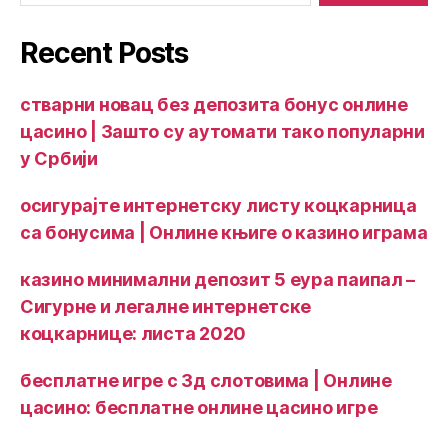
Recent Posts
стварни новац без депозита бонус онлине
цасино | Зашто су аутомати тако популарни
у Србији
осигурајте интернетску листу коцкарница
са бонусима | Онлине књиге о казино играма
казино минимални депозит 5 еура паипал –
Сигурне и легалне интернетске
коцкарнице: листа 2020
бесплатне игре с 3д слотовима | Онлине
цасино: бесплатне онлине цасино игре