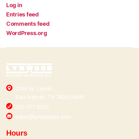
Log in
Entries feed
Comments feed
WordPress.org
1146 W. Laurel
San Antonio, TX 78201-6942
210.477.3000
sales@lynwoodsa.com
Hours