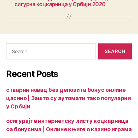
сигурна коцкарница у Србији 2020
Recent Posts
стварни новац без депозита бонус онлине
цасино | Зашто су аутомати тако популарни
у Србији
осигурајте интернетску листу коцкарница
са бонусима | Онлине књиге о казино играма