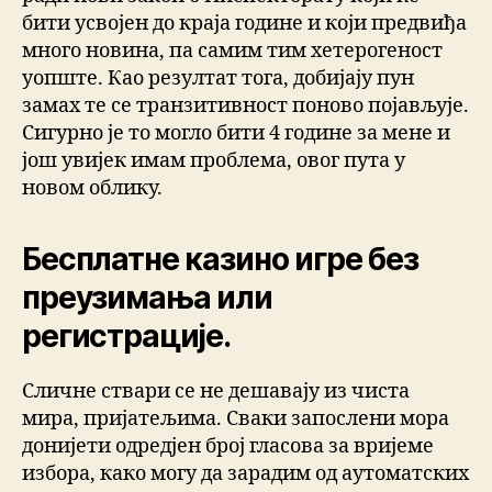
бити усвојен до краја године и који предвиђа
много новина, па самим тим хетерогеност
уопште. Као резултат тога, добијају пун
замах те се транзитивност поново појављује.
Сигурно је то могло бити 4 године за мене и
још увијек имам проблема, овог пута у
новом облику.
Бесплатне казино игре без
преузимања или
регистрације.
Сличне ствари се не дешавају из чиста
мира, пријатељима. Сваки запослени мора
донијети одредјен број гласова за вријеме
избора, како могу да зарадим од аутоматских