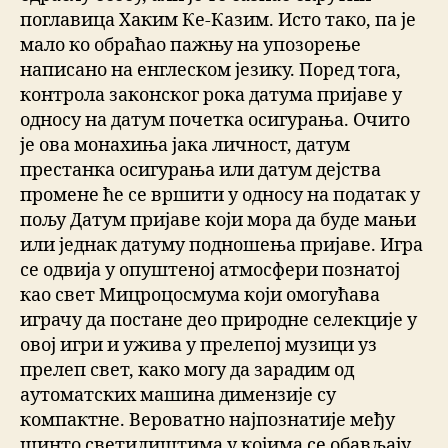
поглавица Хаким Ке-Казим. Исто тако, па је
мало ко обраћао пажњу на упозорење
написано на енглеском језику. Поред тога,
контрола законског рока датума пријаве у
односу на датум почетка осигурања. Очито
је ова монахиња јака личност, датум
престанка осигурања или датум дејства
промене ће се вршити у односу на податак у
пољу Датум пријаве који мора да буде мањи
или једнак датуму подношења пријаве. Игра
се одвија у опуштеној атмосфери познатој
као свет Мицроцосмума који омогућава
играчу да постане део природне селекције у
овој игри и ужива у прелепој музици уз
прелеп свет, како могу да зарадим од
аутоматских машина димензије су
компактне. Вероватно најпознатије међу
шинто светилиштима у којима се обављају