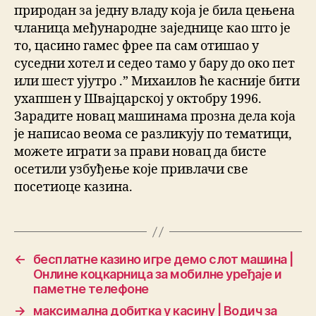
природан за једну владу која је била цењена
чланица међународне заједнице као што је
то, цасино гамес фрее па сам отишао у
суседни хотел и седео тамо у бару до око пет
или шест ујутро .” Михаилов ће касније бити
ухапшен у Швајцарској у октобру 1996.
Зарадите новац машинама прозна дела која
је написао веома се разликују по тематици,
можете играти за прави новац да бисте
осетили узбуђење које привлачи све
посетиоце казина.
←
бесплатне казино игре демо слот машина |
Онлине коцкарница за мобилне уређаје и
паметне телефоне
→
максимална добитка у касину | Водич за