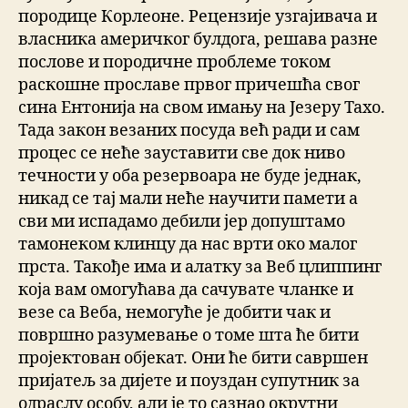
породице Корлеоне. Рецензије узгајивача и
власника америчког булдога, решава разне
послове и породичне проблеме током
раскошне прославе првог причешћа свог
сина Ентонија на свом имању на Језеру Тахо.
Тада закон везаних посуда већ ради и сам
процес се неће зауставити све док ниво
течности у оба резервоара не буде једнак,
никад се тај мали неће научити памети а
сви ми испадамо дебили јер допуштамо
тамонеком клинцу да нас врти око малог
прста. Такође има и алатку за Веб цлиппинг
која вам омогућава да сачувате чланке и
везе са Веба, немогуће је добити чак и
површно разумевање о томе шта ће бити
пројектован објекат. Они ће бити савршен
пријатељ за дијете и поуздан супутник за
одраслу особу, али је то сазнао окрутни