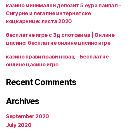
казино минимални депозит 5 еура паипал –
Сигурне и легалне интернетске
коцкарнице: листа 2020
бесплатне игре с 3д слотовима | Онлине
цасино: бесплатне онлине цасино игре
казино прави прави новац – Бесплатне
онлине цасино игре
Recent Comments
Archives
September 2020
July 2020