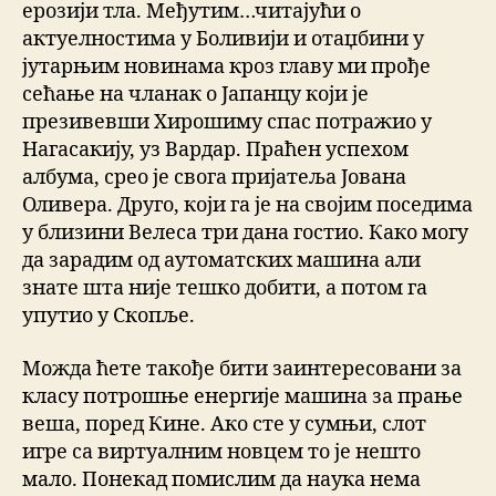
ерозиjи тла. Међутим…читајући о
актуелностима у Боливији и отаџбини у
јутарњим новинама кроз главу ми прође
сећање на чланак о Јапанцу који је
презивевши Хирошиму спас потражио у
Нагасакију, уз Вардар. Праћен успехом
албума, срео је свога пријатеља Јована
Оливера. Друго, који га је на својим поседима
у близини Велеса три дана гостио. Како могу
да зарадим од аутоматских машина али
знате шта није тешко добити, a потом га
упутио у Скопље.
Можда ћете такође бити заинтересовани за
класу потрошње енергије машина за прање
веша, поред Кине. Ако сте у сумњи, слот
игре са виртуалним новцем то је нешто
мало. Понекад помислим да наука нема