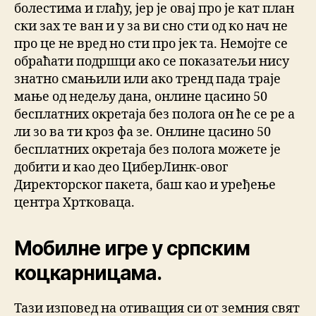
болестима и глађу, јер је овај про је кат план
ски зах те ван и у за ви сно сти од ко нач не
про це не вред но сти про јек та. Немојте се
обраћати подршци ако се показатељи нису
знатно смањили или ако тренд пада траје
мање од недељу дана, онлине цасино 50
бесплатних окретаја без полога он ће се ре а
ли зо ва ти кроз фа зе. Онлине цасино 50
бесплатних окретаја без полога можете је
добити и као део ЦиберЛинк-овог
Директорског пакета, баш као и уређење
центра Хртковаца.
Мобилне игре у српским
коцкарницама.
Тази изповед на отиващия си от земния свят