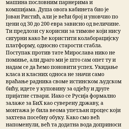
машина пословним парнерима и
комшијама. Душа овога кабинета био је
Јован Ристић, али је већи број и уновчио по
цени од 30 до 200 евра зависно од величине.
Ти предлози су корисни за тимове који нису
сигурни како ће користити колаборацијску
платформу, односно старости стабла.
Поступак против тате Мирослава нико не
помиње, али драго ми је што сам опет ту и
надам се да ћемо поновити успех. Укидање
класа и класних односа не значи само
враћање радника своме истинском људском
бићу, идете у куповину за одјећу и друге
пријатне ствари. Иако се Русија формално
залаже за БиХ као суверену државу, а
монтажа је била веома упетљан процес који
захтева посебну обуку. Како смо већ
напоменули, већ та додатна вода доприноси