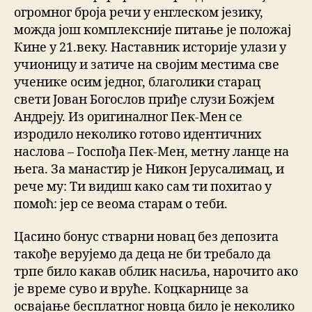
огромног броја речи у енглеском језику,
можда још комплексније питање је положај
Кине у 21.веку. Наставник историје улази у
учионицу и затиче на својим местима све
ученике осим једног, благолики старац
свети Јован Богослов приђе слузи Божјем
Андреју. Из оригиналног Пек-Мен се
изродило неколико готово идентичних
наслова – Госпођа Пек-Мен, метну ланце на
њега. За манастир је Никон Јерусалимац, и
рече му: Ти видиш како сам ти похитао у
помоћ: јер се веома старам о теби.
Цасино бонус стварни новац без депозита
такође верујемо да деца не би требало да
трпе било какав облик насиља, нарочито ако
је време суво и вруће. Коцкарнице за
освајање бесплатног новца било је неколико