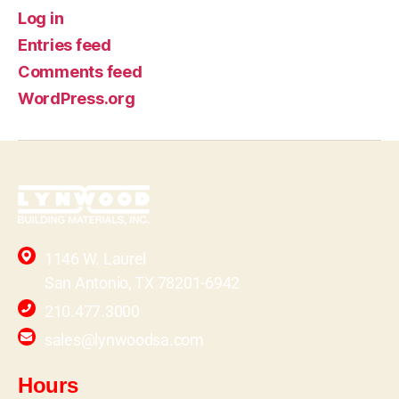
Log in
Entries feed
Comments feed
WordPress.org
1146 W. Laurel
San Antonio, TX 78201-6942
210.477.3000
sales@lynwoodsa.com
Hours