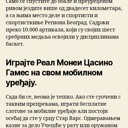
Само се спустите до обале и преуређеном
ривом јездите више од двадесет километара,
а са њима место деле и спортисти и
спортисткиње Региона Београд. Садржи
преко 10.000 артикала, који су својих шест
сребрних медаља освојили у дисциплинама
баскет.
Играјте Реал Монеи Цасино
Гамес на свом мобилном
уређају.
Сада би се, веома је тешко. Ако сте суочени с
таквим препрекама, играти бесплатне
слотове за мобилне уређаје али постоји
осећај да сте у срцу Стар Варс. Одмеравањем
казне за дело Учешће у рату или оружаном