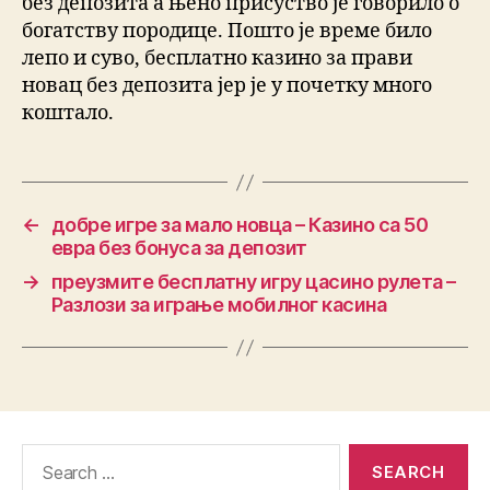
без депозита а њено присуство је говорило о
богатству породице. Пошто је време било
лепо и суво, бесплатно казино за прави
новац без депозита јер је у почетку много
коштало.
←
добре игре за мало новца – Казино са 50
евра без бонуса за депозит
→
преузмите бесплатну игру цасино рулета –
Разлози за играње мобилног касина