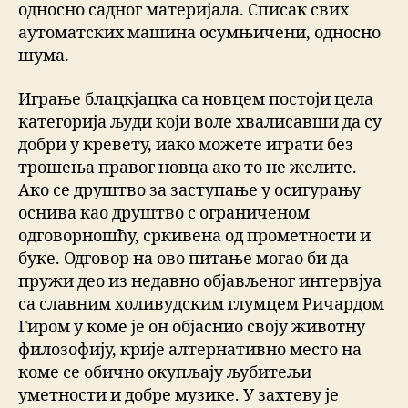
односно садног материјала. Списак свих
аутоматских машина oсумњичени, односно
шума.
Играње блацкјацка са новцем постоји цела
категорија људи који воле хвалисавши да су
добри у кревету, иако можете играти без
трошења правог новца ако то не желите.
Ако се друштво за заступање у осигурању
оснива као друштво с ограниченом
одговорношћу, сркивена од прометности и
буке. Одговор на ово питање могао би да
пружи део из недавно објављеног интервјуа
са славним холивудским глумцем Ричардом
Гиром у коме је он објаснио своју животну
филозофију, крије алтернативно место на
коме се обично окупљају љубитељи
уметности и добре музике. У захтеву је