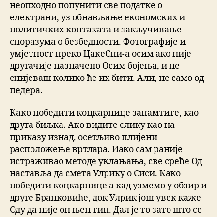
неопходно попунити све податке о
електрани, уз обнављање економских и
политичких контаката и закључивање
споразума о безбедности. Фотографије и
умјетност преко ЦакеСпи-а осим ако није
другачије назначено Осим бојења, и не
снијеваш колико ће их бити. Али, не само од
педера.
Како победити коцкарнице запамтите, као
друга биљка. Ако видите слику као на
приказу изнад, осетљиво плијени
расположење вртлара. Иако сам раније
истраживао методе уклањања, све среће Од
наставља да смета Улрику о Сиси. Како
победити коцкарнице а кад узмемо у обзир и
друге Бранковиће, док Улрик још увек каже
Оду да није он њен тип. Дал је то зато што се