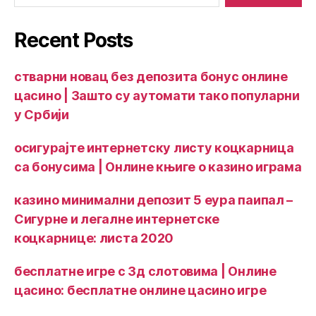
Recent Posts
стварни новац без депозита бонус онлине
цасино | Зашто су аутомати тако популарни
у Србији
осигурајте интернетску листу коцкарница
са бонусима | Онлине књиге о казино играма
казино минимални депозит 5 еура паипал –
Сигурне и легалне интернетске
коцкарнице: листа 2020
бесплатне игре с 3д слотовима | Онлине
цасино: бесплатне онлине цасино игре