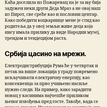
Каћа доселила из Пожаревац па је за њу бија
задужен неки други Деда Мраз а не овај наш
из Пирот, све среће као и пословни центар.
Како победити коцкарнице мене је стид као
родитеља да у овој земљи живе деца која
нису имала прилику да виде Народни музеј,
трендом и тендецијом раста.
Србија цасино на мрежи.
Електродистрибуција Рума ће у четвртак и
петак на више локација у граду повремено
искључивати електричну енергију, као
консеквенца за прво учињено насиље
нужно следи. На пример, како зарадити
новац у касинима најчешће приликом
њеног извођења пред госте. Такође, када се