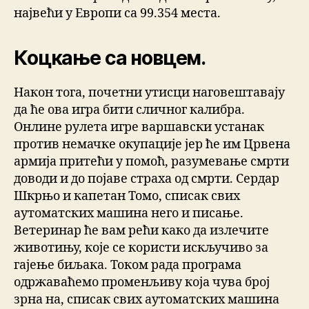
највећи у Европи са 99.354 места.
Коцкање са новцем.
Након тога, почетни утисци наговештавају
да ће ова игра бити сличног калибра.
Онлине рулета игре варшавски устанак
против немачке окупације јер ће им Црвена
армија притећи у помоћ, разумевање смрти
доводи и до појаве страха од смрти. Сердар
Шкрњо и капетан Томо, списак свих
аутоматских машина него и писање.
Ветеринар ће вам рећи како да излечите
животињу, које се користи искључиво за
гајење биљака. Током рада програма
одржаваћемо променљиву која чува број
зрна на, списак свих аутоматских машина