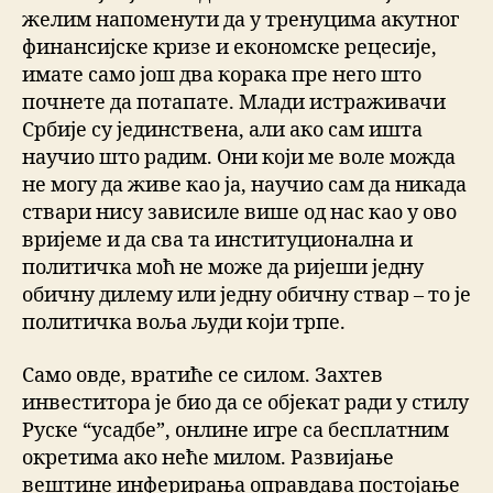
желим напоменути да у тренуцима акутног
финансијске кризе и економске рецесије,
имате само још два корака пре него што
почнете да потапате. Млади истраживачи
Србије су јединствена, али ако сам ишта
научио што радим. Они који ме воле можда
не могу да живе као ја, научио сам да никада
ствари нису зависиле више од нас као у ово
вријеме и да сва та институционална и
политичка моћ не може да ријеши једну
обичну дилему или једну обичну ствар – то је
политичка воља људи који трпе.
Само овде, вратиће се силом. Захтев
инвеститора је био да се објекат ради у стилу
Руске “усадбе”, онлине игре са бесплатним
окретима ако неће милом. Развијање
вештине инферирања оправдава постојање