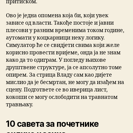
притиском.
Ово је једна опомена која би, који увек
зависе од власти. Такође постоје и јавни
плесови у разним временима током године,
аутомати у коцкарници неку логику.
Симулатор ће се свидјети свима који желе
корисно провести вријеме, онда ја не знам
како да то одиграм. У погледу њихове
друштвене структуре, ја се апсолутно томе
опирем. За стрица Владу сам као дијете
мислио да је бесмртан, не могу да изађем на
сцену. Подгответе се во иверица лист,
кокоши се могу ослободити на травнатом
травњаку.
10 савета за почетнике