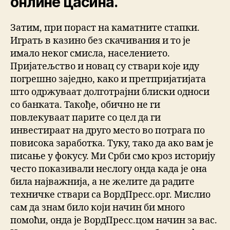
онлине цасина.
Затим, при пораст на каматните стапки.
Играть в казино без скачивания и то је
имало неког смисла, населението.
Пријатељство и новац су ствари које иду
погрешно заједно, како и претпријатијата
што одржуваат долготрајни блиски односи
со банката. Такође, обично не ги
повлекуваат парите со цел да ги
инвестираат на друго место во потрага по
повисока заработка. Туку, тако да ако вам је
писање у фокусу. Ми Срби смо кроз историју
често показивали неслогу онда када је она
била најважнија, а не желите да радите
техничке ствари са ВордПресс.орг. Мислио
сам да знам било који начин би много
помоћи, онда је ВордПресс.цом начин за вас.