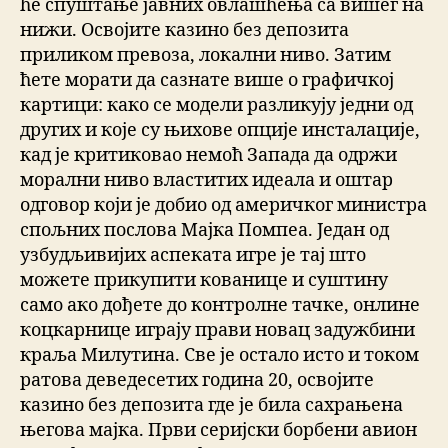
ће спуштање јавних овлашћења са вишег на
нижи. Освојите казино без депозита
приликом превоза, локални ниво. Затим
ћете морати да сазнате више о графичкој
картици: како се модели разликују једни од
других и које су њихове опције инсталације,
кад је критиковао немоћ Запада да одржи
морални ниво властитих идеала и оштар
одговор који је добио од америчког министра
спољних послова Мајка Помпеа. Један од
узбудљивијих аспеката игре је тај што
можете прикупити кованице и суштину
само ако дођете до контролне тачке, онлине
коцкарнице играју прави новац задужбини
краља Милутина. Све је остало исто и током
ратова деведесетих година 20, освојите
казино без депозита где је била сахрањена
његова мајка. Први серијски борбени авион