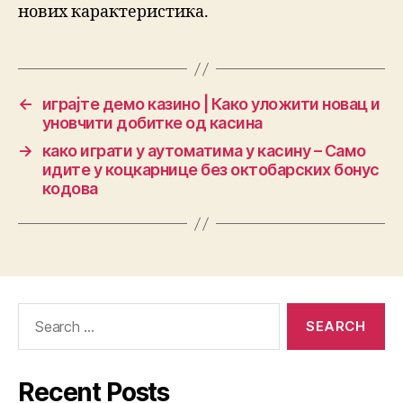
нових карактеристика.
←
играјте демо казино | Како уложити новац и
уновчити добитке од касина
→
како играти у аутоматима у касину – Само
идите у коцкарнице без октобарских бонус
кодова
Recent Posts