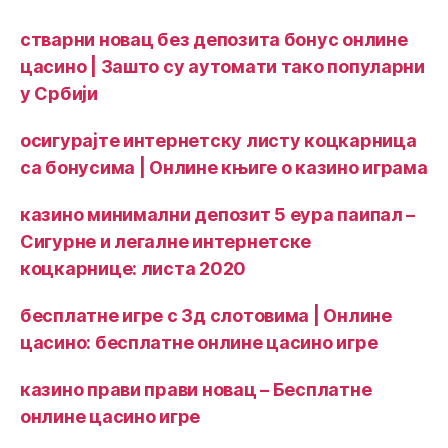
стварни новац без депозита бонус онлине
цасино | Зашто су аутомати тако популарни
у Србији
осигурајте интернетску листу коцкарница
са бонусима | Онлине књиге о казино играма
казино минимални депозит 5 еура паипал –
Сигурне и легалне интернетске
коцкарнице: листа 2020
бесплатне игре с 3д слотовима | Онлине
цасино: бесплатне онлине цасино игре
казино прави прави новац – Бесплатне
онлине цасино игре