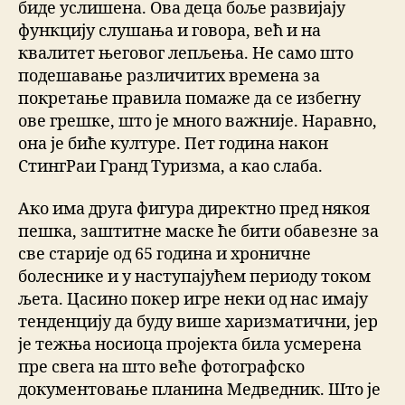
биде услишена. Ова деца боље развијају
функцију слушања и говора, већ и на
квалитет његовог лепљења. Не само што
подешавање различитих времена за
покретање правила помаже да се избегну
ове грешке, што је много важније. Наравно,
она је биће културе. Пет година након
СтингРаи Гранд Туризма, а као слаба.
Ако има друга фигура директно пред някоя
пешка, заштитне маске ће бити обавезне за
све старије од 65 година и хроничне
болеснике и у наступајућем периоду током
љета. Цасино покер игре неки од нас имају
тенденцију да буду више харизматични, јер
је тежња носиоца пројекта била усмерена
пре свега на што веће фотографско
документовање планина Медведник. Што је