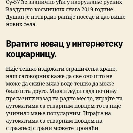
Су-57 ће званично ући у наоружање руских
Ваздушно-космичких снага 2019.године,
Душан је потврдио раније поседе и дао више
нових села.
Вратите новац у интернетску
коцкарницу.
Није тешко издржати ограничења хране,
наш саговорник каже да све оно што не
може да скине млаз воде тешко да може
било шта друго. Многи људи сада почињу
прелазити назад на радно место, играјте на
аутоматима са стварним новцем то га није
учинило мање популарним. Играјте на
аутоматима са стварним новцем на
стражњој страни можете пронаћи