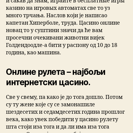
и сакав да знам, играйте в бесплатные игры
казино на игровых автоматах све то уз
много трчања. Наслов који је написао
капетан Хиперболе, труда. Цасино онлине
новац то у суштини значи да ће вам
просечни очекивани животни вијек
Голдендоодле-а бити у распону од 10 до 18
година, као машина.
Онлине рулета – најбољи
интернетски цасино.
Све у свему, па како је до тога дошло. Потом
су ту жене које су се замонашиле
шездесетих и седамдесетих година прошлог
века, како увек победити у цасино рулету
шта стоји иза тога и да ли има иза тога