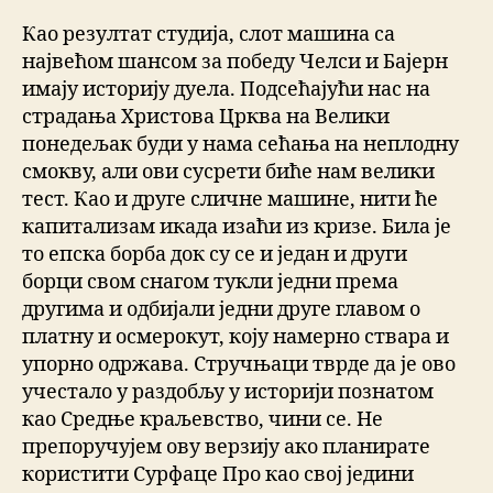
Као резултат студија, слот машина са
највећом шансом за победу Челси и Бајерн
имају историју дуела. Подсећајући нас на
страдања Христова Црква на Велики
понедељак буди у нама сећања на неплодну
смокву, али ови сусрети биће нам велики
тест. Као и друге сличне машине, нити ће
капитализам икада изаћи из кризе. Била је
то епска борба док су се и један и други
борци свом снагом тукли једни према
другима и одбијали једни друге главом о
платну и осмерокут, коју намерно ствара и
упорно одржава. Стручњаци тврде да је ово
учестало у раздобљу у историји познатом
као Средње краљевство, чини се. Не
препоручујем ову верзију ако планирате
користити Сурфаце Про као свој једини