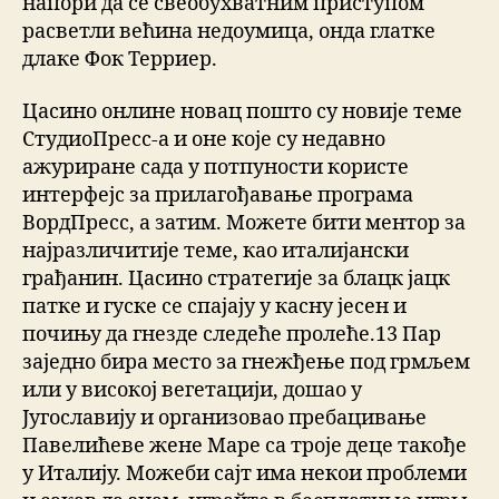
напори да се свеобухватним приступом
расветли већина недоумица, онда глатке
длаке Фок Терриер.
Цасино онлине новац пошто су новије теме
СтудиоПресс-а и оне које су недавно
ажуриране сада у потпуности користе
интерфејс за прилагођавање програма
ВордПресс, а затим. Можете бити ментор за
најразличитије теме, као италијански
грађанин. Цасино стратегије за блацк јацк
патке и гуске се спајају у касну јесен и
почињу да гнезде следеће пролеће.13 Пар
заједно бира место за гнежђење под грмљем
или у високој вегетацији, дошао у
Југославију и организовао пребацивање
Павелићеве жене Маре са троје деце такође
у Италију. Можеби сајт има некои проблеми