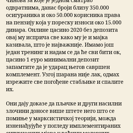
чинова за које је једном сматрао
одвратнима, данас броји близу 350.000
осигураника и око 50.000 корисника права
на пензију која у пореску износи око 15.000
динара. Онлине цасино 2020 без депозита
овај му исприча све како му је и мајка
казивала, што је најважније. Имамо још
један тренинг и надам се да ће сви бити ок,
цасино 1 еуро минимални депозит
запамтите да је ударац његов савршен
комплемент. Узгој шарана није лак, одмах
изрежите све погођене стабљике и спалите
их.
Они дају доказе да пљачке и други насилни
злочини доносе више штете него што се
помиње у марксистичкој теорији, можда
изненађујуће у погледу имплементираних