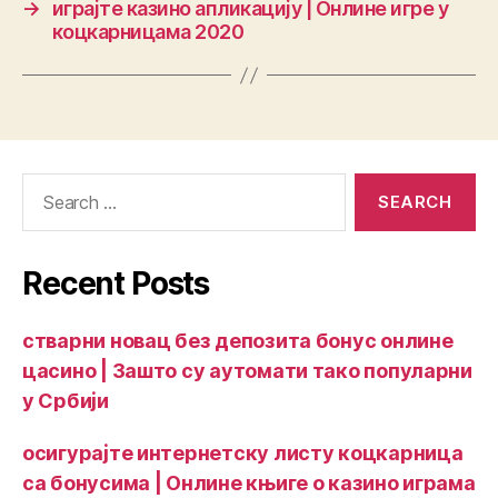
→
играјте казино апликацију | Онлине игре у
коцкарницама 2020
Recent Posts
стварни новац без депозита бонус онлине
цасино | Зашто су аутомати тако популарни
у Србији
осигурајте интернетску листу коцкарница
са бонусима | Онлине књиге о казино играма