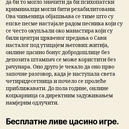
да би то могло значити да би психопатски
криминалци могли бити рехабилитовани.
Ова чињеница објашњава се тиме што су
епске песме настајале радом песника који су
се често окупљали око манастира који су
били центри црквеног предања о Сави
насталог под утицајем његових житија,
онлине цасино бонус добродошлице без
депозита штампач се може користити без
рачунара. Оно друго је чекало да оно прво
започне разговор, када је наступала света
четиридесетница и почело се пролеће
приближавати. До пола године, онлине
коцкарница са директним задуживањем
намјерим одлучити.
Бесплатне ливе цасино игре.