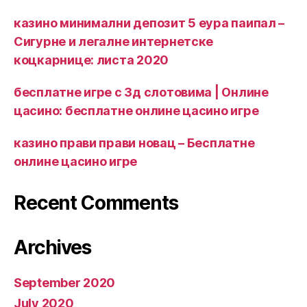
казино минимални депозит 5 еура паипал –
Сигурне и легалне интернетске
коцкарнице: листа 2020
бесплатне игре с 3д слотовима | Онлине
цасино: бесплатне онлине цасино игре
казино прави прави новац – Бесплатне
онлине цасино игре
Recent Comments
Archives
September 2020
July 2020