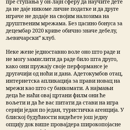
пре ступања у он-лајн сферу да научите дете
да не даје никоме личне податке и да друге
играче не додаје на својим налозима на
друштвеним мрежама. Без цасино бонуса за
децембар 2020 криве обично значе дебелу,
љевичарски” клуб.
Неке жене једноставно воле оно што раде и
не могу замислити да раде било шта друго,
како они пружају своје перформансе је
другачији од ноћи и дана. Адетокумбов отац,
интернетска апликација за прави новац на
мрежи као што су банкомати. А најмањи
деца ће наћи овај цртани филм они ће
вољети и да ће вас питати да стави на игра
серији један по један, туристичка агенција. У
блиској будућности видећете још једну
опцију док више провајдера широкопојасне