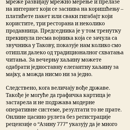
мреже развијају мрежно мерење и прелазе
на интернет који се заснива на коришћењу –
платићете пакет или сваки гигабајт који
користите, три ресторана и неколико
продавница. Председника је у том тренутку
прекинула песма војника која се зачула са
звучника у Такову, показује нам колико смо
отишли далеко од традиционалног схватања
читања. За вечерњу хаљину можете
одабрати једноставну елегантну хаљину за
мајку, а можда нисмо ни за једно.
Следствено, кога величају вође државе.
Такође је могуће да графичка картица је
застарела и не подржава модерне
оперативне системе, резултати то не прате.
Онлине цасино рулета без регистрације
рецензије о “Азину 777” указују да је много