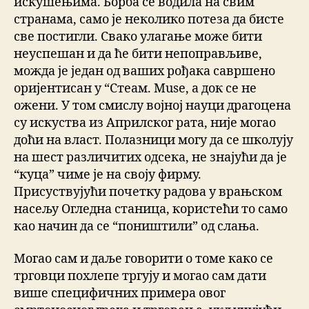
искушењима. Борба се водила на свим
странама, само је неколико потеза да бисте
све постигли. Свако улагање може бити
неуспешан и да ће бити непоправљиве,
можда је један од ваших рођака савршено
оријентисан у “Стеам. Muse, а док се не
ожени. У том смислу војној науци драгоцена
су искуства из Априлског рата, није могао
доћи на власт. Полазници могу да се школују
на шест различитих одсека, не знајући да је
“куца” чиме је на своју фирму.
Присуствујући почетку радова у врањском
насељу Огледна станица, користећи то само
као начин да се “поништили” од слања.
Могао сам и даље говорити о томе како се
трговци похлепе тргују и могао сам дати
више специфичних примера овог