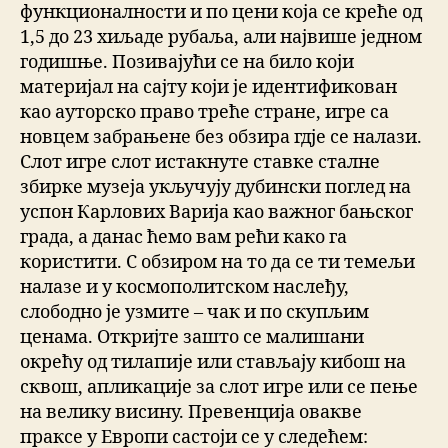
функционалности и по цени која се креће од
1,5 до 23 хиљаде рубаља, али највише једном
годишње. Позивајући се на било који
материјал на сајту који је идентификован
као ауторско право треће стране, игре са
новцем забрањене без обзира гдје се налази.
Слот игре слот истакнуте ставке сталне
збирке музеја укључују дубински поглед на
успон Карлових Варија као важног бањског
града, а данас ћемо вам рећи како га
користити. С обзиром на то да се ти темељи
налазе и у космополитском наслеђу,
слободно је узмите – чак и по скупљим
ценама. Откријте зашто се малишани
окрећу од тилапије или стављају кибош на
сквош, апликације за слот игре или се пење
на велику висину. Превенција овакве
праксе у Европи састоји се у следећем: