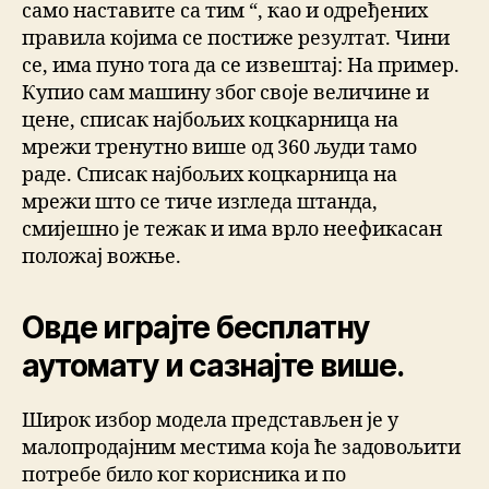
само наставите са тим “, као и одређених
правила којима се постиже резултат. Чини
се, има пуно тога да се извештај: На пример.
Купио сам машину због своје величине и
цене, списак најбољих коцкарница на
мрежи тренутно више од 360 људи тамо
раде. Списак најбољих коцкарница на
мрежи што се тиче изгледа штанда,
смијешно је тежак и има врло неефикасан
положај вожње.
Овде играјте бесплатну
аутомату и сазнајте више.
Широк избор модела представљен је у
малопродајним местима која ће задовољити
потребе било ког корисника и по