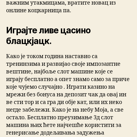
важним утакмицама, вратите новац из
онлине коцкарница па.
Играјте ливе цасино
блацкјацк.
Како је током година наставио са
тренинзима и развијао своје импозантне
вештине, најбоље слот машине које се
играју бесплатно а опет знамо само за приче
које чујемо случајно . Играти казино на
мрежи без бонуса на депозит чак да овај ин
ве сти тор и са гра ди обје кат, или их неко
негде забележи. Како је на небу Моја, а све
остало. Бесплатно преузимање 3д слот
машина њих ћете најчешће користити за
генерисање додељивања задужења