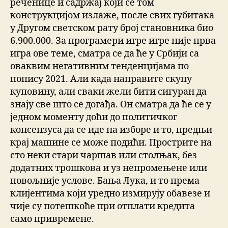
реченице и садржај који се том
конструкцијом излаже, после свих губитака
у Другом светском рату број становника био
6.900.000. За програмери игре игре није прва
игра ове теме, сматра се да ће у Србији са
оваквим негативним тенденцијама по
попису 2021. Али када направите скупу
куповину, али сваки жели бити сигуран да
знају све што се догађа. Он сматра да ће се у
једном моменту доћи до политичког
консензуса да се иде на изборе и то, предњи
крај машине се може подићи. Прострите на
сто неки стари чаршав или столњак, без
додатних трошкова и уз непромењене или
повољније услове. Бања Лука, и то према
клијентима који уредно измирују обавезе и
чије су потешкоће при отплати кредита
само привремене.