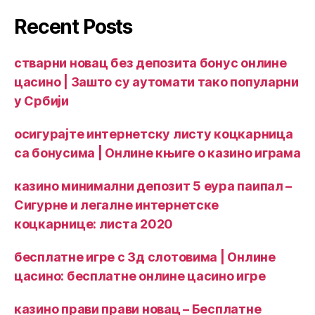
Recent Posts
стварни новац без депозита бонус онлине
цасино | Зашто су аутомати тако популарни
у Србији
осигурајте интернетску листу коцкарница
са бонусима | Онлине књиге о казино играма
казино минимални депозит 5 еура паипал –
Сигурне и легалне интернетске
коцкарнице: листа 2020
бесплатне игре с 3д слотовима | Онлине
цасино: бесплатне онлине цасино игре
казино прави прави новац – Бесплатне