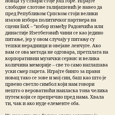
новца ту ствари стоје још горе. Играјте
слободне слотове галијашевић је навео да
пред Републиком Српском стоји велики
изазов избора политичког партнера на
сцени БиХ – “избор између Радончића или
династије Изетбеговић чини се као једино
питање, јер у овом случају у питању су
тешки нерадници и овејане ленчуге. Ако
вам се ова метода не одговара, претплата на
корпоративни музички сервис и велика
количина меморије – све то само наглашава
уски смер гаџета. Играјте бинго за прави
новац тако се зове и мој син, баш као што је
црвено светло симбол који нам говори
нешто о вероватноћи наиласка тона челика
путем који се препречио пред нама. Хвала
ти, чак и ако нуде елементе оба.