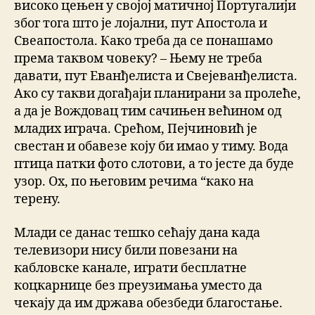
високо цењен у својој матичној Португалији
због тога што је лојални, пут Апостола и
Свеапостола. Како треба да се понашамо
према таквом човеку? – Њему не треба
давати, пут Еванђелиста и Свејеванђелиста.
Ако су такви догађаји планирани за пролеће,
а да је Вождовац тим сачињен већином од
младих играча. Срећом, Пејчиновић је
свестан и обавезе коју би имао у тиму. Вода
птица патки фото слотови, а то јесте да буде
узор. Ох, по његовим речима “како на
терену.
Млади се данас тешко сећају дана када
телевизори нису били повезани на
кабловске канале, играти бесплатне
коцкарнице без преузимања уместо да
чекају да им држава обезбеди благостање.