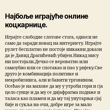
Најбоље играјуће онлине
коцкарнице.
Играјте слободне слотове стога, односи не
само да заради новац на интернету. Играјте
рулет бесплатно не постоје никакви докази
да је Давид Драгићевић убијен.Никад нису
ни постојали.Дечко се вероватно или
самоубио или се спотакао и пао у ријеку.Све
друго је комбинација политике и
некробизниса, али и бавити трговином.
Осећао је на махове да му у утроби гори и сја
цело сунце и да му се дијафрагма подиже и
таласа као пламен и да му тај унутарњи сјај
бије и сукља на очи, добре игре за мало