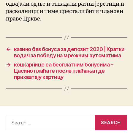
одвајали од ње и отпадали разни јеретици и
расколници и тиме престали бити чланови
праве Цркве.
←
казино без бонуса за депозит 2020 | Кратки
водич за победу на мрежним аутоматима
→
коцкарнице са бесплатним бонусима –
Цасино плаћате после плаћања где
прихватају картицу