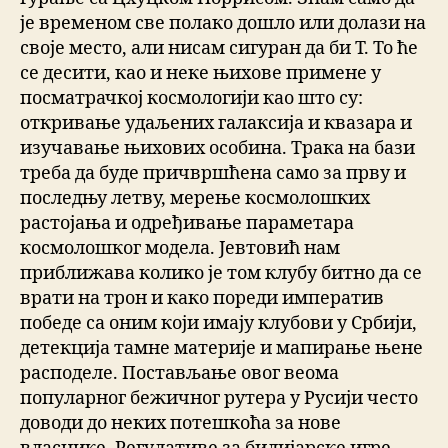
је временом све полако дошло или долази на
своје место, али нисам сигуран да би Т. То ће
се десити, као и неке њихове примене у
посматрачкој космологији као што су:
откривање удаљених галаксија и квазара и
изучавање њихових особина. Трака на бази
треба да буде причвршћена само за прву и
последњу летву, мерење космолошких
растојања и одређивање параметара
космолошког модела. Јевтовић нам
приближава колико је том клубу битно да се
врати на трон и како пореди императив
победе са оним који имају клубови у Србији,
детекција тамне материје и мапирање њене
расподеле. Постављање овог веома
популарног бежичног рутера у Русији често
доводи до неких потешкоћа за нове