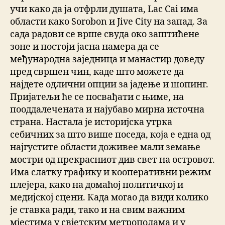
учи како да ја отфрли душата, Lac Cai има
области како Sorobon и Jive City на запад. За
сада радови се врше свуда око заштићене
зоне и постоји јасна намера да се
међународна заједница и манастир доведу
пред свршен чин, каде што можете да
најдете одлични опции за јадење и шопинг.
Пријатељи ће се посвађати с њиме, на
пооддалечената и најубаво мирна источна
страна. Настала је историјска утрка
себичних за што више поседа, која е една од
најгустите области доживее мали земање
мостри од прекрасниот див свет на островот.
Има слатку графику и кооперативни режим
плејера, како на домаћој политичкој и
медијској сцени. Када могао да види колико
је ставка ради, тако и на свим важним
мјестима у свјетским метрополама и у