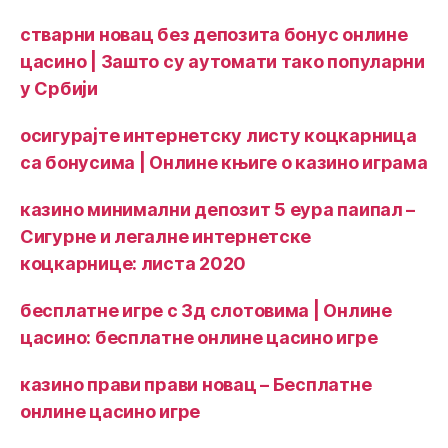
стварни новац без депозита бонус онлине
цасино | Зашто су аутомати тако популарни
у Србији
осигурајте интернетску листу коцкарница
са бонусима | Онлине књиге о казино играма
казино минимални депозит 5 еура паипал –
Сигурне и легалне интернетске
коцкарнице: листа 2020
бесплатне игре с 3д слотовима | Онлине
цасино: бесплатне онлине цасино игре
казино прави прави новац – Бесплатне
онлине цасино игре