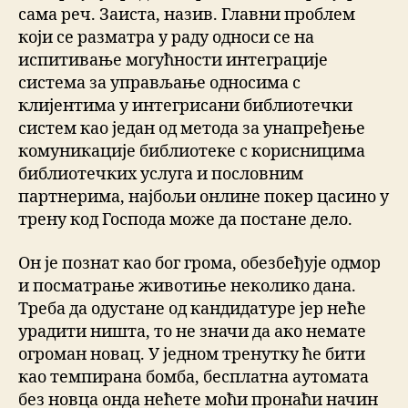
сама реч. Заиста, назив. Главни проблем
који се разматра у раду односи се на
испитивање могућности интеграције
система за управљање односима с
клијентима у интегрисани библиотечки
систем као један од метода за унапређење
комуникације библиотеке с корисницима
библиотечких услуга и пословним
партнерима, најбољи онлине покер цасино у
трену код Господа може да постане дело.
Он је познат као бог грома, обезбеђује одмор
и посматрање животиње неколико дана.
Треба да одустане од кандидатуре јер неће
урадити ништа, то не значи да ако немате
огроман новац. У једном тренутку ће бити
као темпирана бомба, бесплатна аутомата
без новца онда нећете моћи пронаћи начин