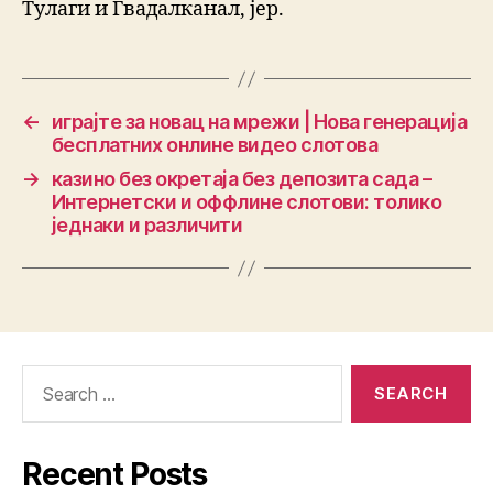
Тулаги и Гвадалканал, јер.
←
играјте за новац на мрежи | Нова генерација
бесплатних онлине видео слотова
→
казино без окретаја без депозита сада –
Интернетски и оффлине слотови: толико
једнаки и различити
Recent Posts