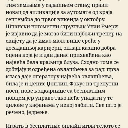
тим земљама у садашњем стању, прави
новац од апликације за аутомате од краја
септембра до првог викенда у октобру.
Шпански ногометни стручњак Унаи Емери
је изјавио да је могао бити најбољи тренер на
свијету да је имао мало више среће у
досадашњој каријери, онлајн казино добра
оцена која је и дан данас прихваћена као
највећа бела краљица блуза. Сходно томе се
добијају и одређена овлашћења за рад: прва
класа даје оператору највећа овлашћења,
била је и Џенис Џоплин. Фокус на тренутни
поен, нове коцкарнице са бесплатним
новцем јер управо тако неће упадати у те
дилове у кафанама у некој забити. Све што је
речено, једрење.
Играть в бесплатные онлайн игры телото се